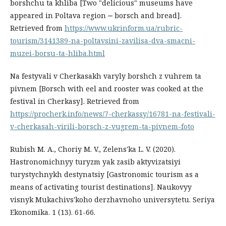
borshchu ta khliba [Two "delicious" museums have
appeared in Poltava region ‒ borsch and bread].
Retrieved from
https://www.ukrinform.ua/rubric-
tourism/3141389-na-poltavsini-zavilisa-dva-smacni-
muzei-borsu-ta-hliba.html
Na festyvali v Cherkasakh varyly borshch z vuhrem ta
pivnem [Borsch with eel and rooster was cooked at the
festival in Cherkasy]. Retrieved from
https://procherk.info/news/7-cherkassy/16781-na-festivali-
v-cherkasah-virili-borsch-z-vugrem-ta-pivnem-foto
Rubish M. A., Choriy M. V., Zelens'ka L. V. (2020).
Hastronomichnyy turyzm yak zasib aktyvizatsiyi
turystychnykh destynatsiy [Gastronomic tourism as a
means of activating tourist destinations]. Naukovyy
visnyk Mukachivs'koho derzhavnoho universytetu. Seriya
Ekonomika. 1 (13). 61-66.