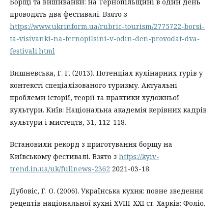
Борщі та вишиванки: на Тернопільщині в один день
проводять два фестивалі. Взято з
https://www.ukrinform.ua/rubric-tourism/2775722-borsi-
ta-visivanki-na-ternopilsini-v-odin-den-provodat-dva-
festivali.html
Вишневська, Г. Г. (2013). Потенціал кулінарних турів у
контексті спеціалізованого туризму. Актуальні
проблеми історії, теорії та практики художньої
культури. Київ: Національна академія керівних кадрів
культури і мистецтв, 31, 112-118.
Встановили рекорд з приготування борщу на
Київському фестивалі. Взято з
https://kyiv-
trend.in.ua/uk/fullnews-2362
2021-03-18.
Дубовіс, Г. О. (2006). Українська кухня: повне зведення
рецептів національної кухні XVIII-XXI ст. Харків: Фоліо.