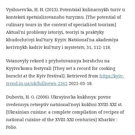
Vyshnevs'ka, H. H. (2013). Potentsial kulinarnykh turiv u
konteksti spetsializovanoho turyzmu. [The potential of
culinary tours in the context of specialized tourism]
Aktual'ni problemy istoriyi, teoriyi ta praktyky
khudozhn'oyi kul'tury. Kyyiv. Natsional'na akademiya
kerivnykh kadriv kul'tury i mystetstv, 31, 112-118.
Vstanovyly rekord z pryhotuvannya borshchu na
Kyyivs'komu festyvali [They set a record for cooking
borscht at the Kyiv Festival]. Retrieved from
https://kyiv-
trend.in.ua/uk/fullnews-2362
2021-03-18.
Dubovis, H. O. (2006). Ukrayins'ka kukhnya: povne
zvedennya retseptiv natsional'noyi kukhni XVIII-XXI st.
[Ukrainian cuisine: a complete compilation of recipes of
national cuisine of the XVIII-XXI centuries] Kharkiv :
Folio.