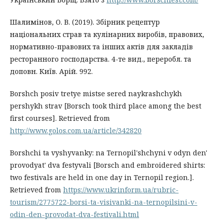
Шалимінов, О. В. (2019). Збірник рецептур
національних страв та кулінарних виробів, правових,
нормативно-правових та інших актів для закладів
ресторанного господарства. 4-те вид., переробл. та
доповн. Київ. Арій. 992.
Borshch posiv tretye mistse sered naykrashchykh
pershykh strav [Borsch took third place among the best
first courses]. Retrieved from
http://www.golos.com.ua/article/342820
Borshchi ta vyshyvanky: na Ternopil'shchyni v odyn den'
provodyat' dva festyvali [Borsch and embroidered shirts:
two festivals are held in one day in Ternopil region.].
Retrieved from
https://www.ukrinform.ua/rubric-
tourism/2775722-borsi-ta-visivanki-na-ternopilsini-v-
odin-den-provodat-dva-festivali.html