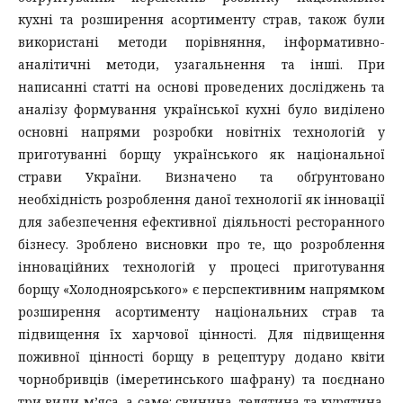
кухні та розширення асортименту страв, також були
використані методи порівняння, інформативно-
аналітичні методи, узагальнення та інші. При
написанні статті на основі проведених досліджень та
аналізу формування української кухні було виділено
основні напрями розробки новітніх технологій у
приготуванні борщу українського як національної
страви України. Визначено та обґрунтовано
необхідність розроблення даної технології як інновації
для забезпечення ефективної діяльності ресторанного
бізнесу. Зроблено висновки про те, що розроблення
інноваційних технологій у процесі приготування
борщу «Холодноярського» є перспективним напрямком
розширення асортименту національних страв та
підвищення їх харчової цінності. Для підвищення
поживної цінності борщу в рецептуру додано квіти
чорнобривців (імеретинського шафрану) та поєднано
три види м’яса, а саме: свинина, телятина та курятина.