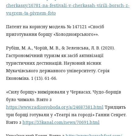
cherkassy/16781-na-festivali-v-cherkasah-virili-borsch-z-
vugrem-ta-pivnem-foto
Патент на корисну модель № 147121 «Спосіб
приготування борщу «Холодноярського»».
Рубіш, М. А., Чорій, М. В., & Зеленська, Л. В. (2020).
Гастрономічний туризм як засіб активізації
туристичних дестинацій. Науковий вісник
Мукачівського державного університету. Серія
Економіка. 1 (13). 61-66.
«Силу борщу» вимірювали у Черкасах. Чудо-борщів
було чимало. Взято з
https://www.radiosvoboda.org/a/24687381.html
Тридцять
три борщі готували у «Театрі на городі» Ганни Секрет.
Взято з
https://33kanal.com/news/70691.html
Український Борщ. Взято з
http://www.borschfest.com/