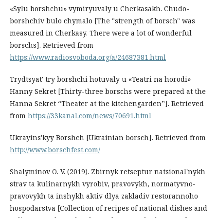
«Sylu borshchu» vymiryuvaly u Cherkasakh. Chudo-
borshchiv bulo chymalo [The "strength of borsch" was
measured in Cherkasy. There were a lot of wonderful
borschs]. Retrieved from
https://www.radiosvoboda.org/a/24687381.html
Trydtsyat' try borshchi hotuvaly u «Teatri na horodi»
Hanny Sekret [Thirty-three borschs were prepared at the
Hanna Sekret “Theater at the kitchengarden”]. Retrieved
from
https://33kanal.com/news/70691.html
Ukrayins'kyy Borshch [Ukrainian borsch]. Retrieved from
http://www.borschfest.com/
Shalyminov O. V. (2019). Zbirnyk retseptur natsional'nykh
strav ta kulinarnykh vyrobiv, pravovykh, normatyvno-
pravovykh ta inshykh aktiv dlya zakladiv restorannoho
hospodarstva [Collection of recipes of national dishes and