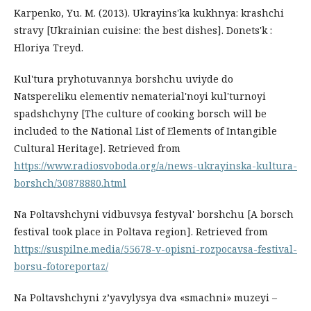
Karpenko, Yu. M. (2013). Ukrayins'ka kukhnya: krashchi
stravy [Ukrainian cuisine: the best dishes]. Donets'k :
Hloriya Treyd.
Kul'tura pryhotuvannya borshchu uviyde do
Natspereliku elementiv nematerial'noyi kul'turnoyi
spadshchyny [The culture of cooking borsch will be
included to the National List of Elements of Intangible
Cultural Heritage]. Retrieved from
https://www.radiosvoboda.org/a/news-ukrayinska-kultura-
borshch/30878880.html
Na Poltavshchyni vidbuvsya festyval' borshchu [A borsch
festival took place in Poltava region]. Retrieved from
https://suspilne.media/55678-v-opisni-rozpocavsa-festival-
borsu-fotoreportaz/
Na Poltavshchyni z’yavylysya dva «smachni» muzeyi –