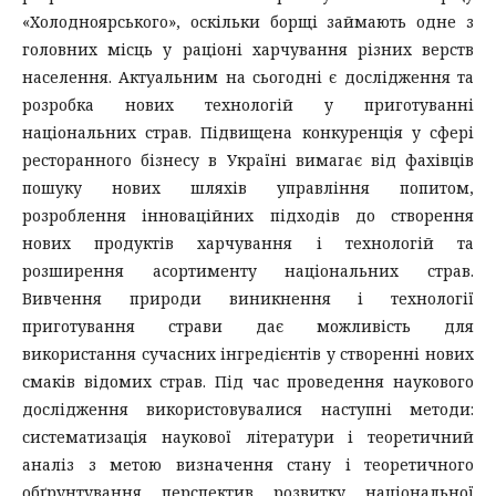
«Холодноярського», оскільки борщі займають одне з
головних місць у раціоні харчування різних верств
населення. Актуальним на сьогодні є дослідження та
розробка нових технологій у приготуванні
національних страв. Підвищена конкуренція у сфері
ресторанного бізнесу в Україні вимагає від фахівців
пошуку нових шляхів управління попитом,
розроблення інноваційних підходів до створення
нових продуктів харчування і технологій та
розширення асортименту національних страв.
Вивчення природи виникнення і технології
приготування страви дає можливість для
використання сучасних інгредієнтів у створенні нових
смаків відомих страв. Під час проведення наукового
дослідження використовувалися наступні методи:
систематизація наукової літератури і теоретичний
аналіз з метою визначення стану і теоретичного
обґрунтування перспектив розвитку національної