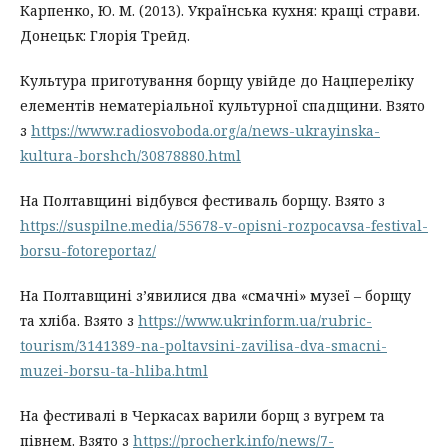
Карпенко, Ю. М. (2013). Українська кухня: кращі страви.
Донецьк: Глорія Трейд.
Культура приготування борщу увійде до Нацпереліку
елементів нематеріальної культурної спадщини. Взято
з
https://www.radiosvoboda.org/a/news-ukrayinska-
kultura-borshch/30878880.html
На Полтавщині відбувся фестиваль борщу. Взято з
https://suspilne.media/55678-v-opisni-rozpocavsa-festival-
borsu-fotoreportaz/
На Полтавщині з’явилися два «смачні» музеї – борщу
та хліба. Взято з
https://www.ukrinform.ua/rubric-
tourism/3141389-na-poltavsini-zavilisa-dva-smacni-
muzei-borsu-ta-hliba.html
На фестивалі в Черкасах варили борщ з вугрем та
півнем. Взято з
https://procherk.info/news/7-