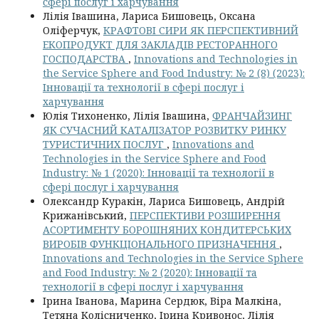
сфері послуг і харчування
Лілія Івашина, Лариса Бишовець, Оксана
Оліферчук,
КРАФТОВІ СИРИ ЯК ПЕРСПЕКТИВНИЙ
ЕКОПРОДУКТ ДЛЯ ЗАКЛАДІВ РЕСТОРАННОГО
ГОСПОДАРСТВА
,
Innovations and Technologies in
the Service Sphere and Food Industry: № 2 (8) (2023):
Інновації та технології в сфері послуг і
харчування
Юлія Тихоненко, Лілія Івашина,
ФРАНЧАЙЗИНГ
ЯК СУЧАСНИЙ КАТАЛІЗАТОР РОЗВИТКУ РИНКУ
ТУРИСТИЧНИХ ПОСЛУГ
,
Innovations and
Technologies in the Service Sphere and Food
Industry: № 1 (2020): Інновації та технології в
сфері послуг і харчування
Олександр Куракін, Лариса Бишовець, Андрій
Крижанівський,
ПЕРСПЕКТИВИ РОЗШИРЕННЯ
АСОРТИМЕНТУ БОРОШНЯНИХ КОНДИТЕРСЬКИХ
ВИРОБІВ ФУНКЦІОНАЛЬНОГО ПРИЗНАЧЕННЯ
,
Innovations and Technologies in the Service Sphere
and Food Industry: № 2 (2020): Інновації та
технології в сфері послуг і харчування
Ірина Іванова, Марина Сердюк, Віра Малкіна,
Тетяна Колісниченко, Ірина Кривонос, Лілія