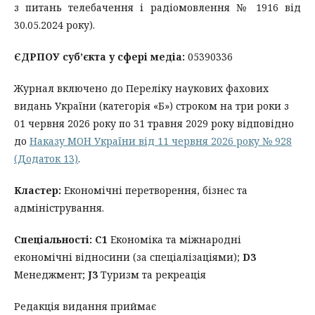
з питань телебачення і радіомовлення № 1916 від
30.05.2024 року).
ЄДРПОУ суб’єкта у сфері медіа:
05390336
Журнал включено до Переліку наукових фахових
видань України (категорія «Б») строком на три роки з
01 червня 2026 року по 31 травня 2029 року відповідно
до
Наказу МОН України від 11 червня 2026 року № 928
(Додаток 13)
.
Кластер:
Економічні перетворення, бізнес та
адміністрування.
Спеціальності:
С1
Економіка та міжнародні
економічні відносини (за спеціалізаціями);
D3
Менеджмент;
J3
Туризм та рекреація
Редакція видання приймає