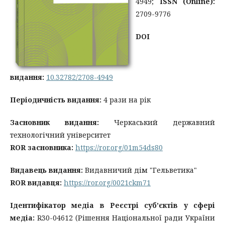
4949;
ISSN (Online):
2709-9776
DOI
видання:
10.32782/2708-4949
Періодичність видання:
4 рази на рік
Засновник видання:
Черкаський державний
технологічний університет
ROR засновника:
https://ror.org/01m54ds80
Видавець видання:
Видавничий дім "Гельветика"
ROR видавця:
https://ror.org/0021ckm71
Ідентифікатор медіа в Реєстрі суб’єктів у сфері
медіа:
R30-04612 (Рішення Національної ради України