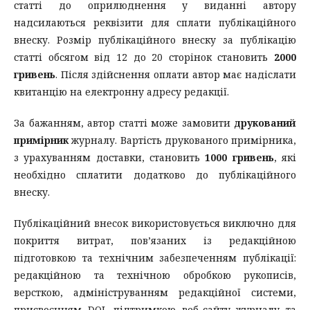
статті до оприлюднення у виданні автору
надсилаються реквізити для сплати публікаційного
внеску. Розмір публікаційного внеску за публікацію
статті обсягом від 12 до 20 сторінок становить
2000
гривень
. Після здійснення оплати автор має надіслати
квитанцію на електронну адресу редакції.
За бажанням, автор статті може замовити
друкований
примірник
журналу. Вартість друкованого примірника,
з урахуванням доставки, становить
1000 гривень
, які
необхідно сплатити додатково до публікаційного
внеску.
Публікаційний внесок використовується виключно для
покриття витрат, пов’язаних із редакційною
підготовкою та технічним забезпеченням публікації:
редакційною та технічною обробкою рукописів,
версткою, адмініструванням редакційної системи,
присвоєнням DOI, підтримкою веб-сайту журналу та