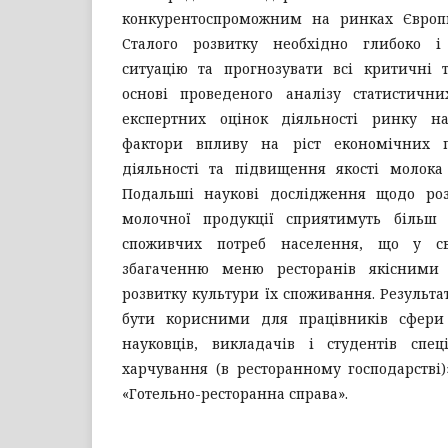
конкурентоспроможним на ринках Європи
Сталого розвитку необхідно глибоко і 
ситуацію та прогнозувати всі критичні 
основі проведеного аналізу статистичн
експертних оцінок діяльності ринку н
фактори впливу на ріст економічних п
діяльності та підвищення якості молока 
Подальші наукові дослідження щодо ро
молочної продукції сприятимуть більш
споживчих потреб населення, що у с
збагаченню меню ресторанів якісними
розвитку культури їх споживання. Результ
бути корисними для працівників сфери 
науковців, викладачів і студентів спеці
харчування (в ресторанному господарстві)»
«Готельно-ресторанна справа».