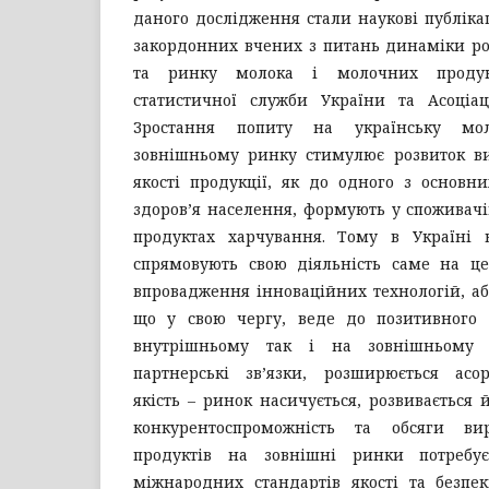
даного дослідження стали наукові публікац
закордонних вчених з питань динаміки ро
та ринку молока і молочних продук
статистичної служби України та Асоціац
Зростання попиту на українську мо
зовнішньому ринку стимулює розвиток в
якості продукції, як до одного з основн
здоров’я населення, формують у споживачі
продуктах харчування. Тому в Україні 
спрямовують свою діяльність саме на це
впровадження інноваційних технологій, або
що у свою чергу, веде до позитивного 
внутрішньому так і на зовнішньому р
партнерські зв’язки, розширюється асо
якість – ринок насичується, розвивається й 
конкурентоспроможність та обсяги ви
продуктів на зовнішні ринки потребу
міжнародних стандартів якості та безпек