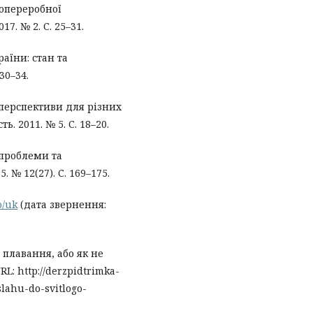
опереробної
7. № 2. С. 25–31.
аїни: стан та
30–34.
 перспективи для різних
. 2011. № 5. С. 18–20.
 проблеми та
 № 12(27). С. 169–175.
o/uk
(дата звернення:
 плавання, або як не
L: http://derzpidtrimka-
lahu-do-svitlogo-