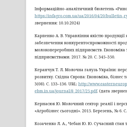
Інформаційно-аналітичний бюлетень «Ринок
https://infagro.com.ua/ua/2016/04/20/bulletin
звернення: 10.10.2024)
Карпенко А. В. Управління якістю продукції
забезпечення конкурентоспроможності прод
молокопереробних підприємств. Економіка 
підприємствами. 2017. № 20. С. 345–350.
Керанчук Т. Л. Молочна галузь України: пер
розвитку. Східна Європа: Економіка, бізнес т
3(08). С. 133–136. URL:
http://www.easterneuro
ebm.in.ua/journal/8_2017/25.pdf
. (дата звернен
Кернасюк Ю. Молочний сектор: реалії і пер
«Агробізнес сьогодні». 2015. Березень, № 6. С.
Козаченко Л. А., Чебан Ю. Ю. Сучасний стан