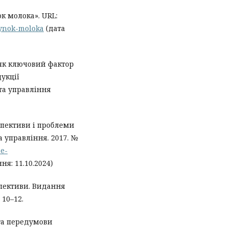
 молока». URL:
-rynok-moloka
(дата
 як ключовий фактор
укції
та управління
спективи і проблеми
а управління. 2017. №
pe-
ня: 11.10.2024)
спективи. Видання
 10–12.
 та передумови