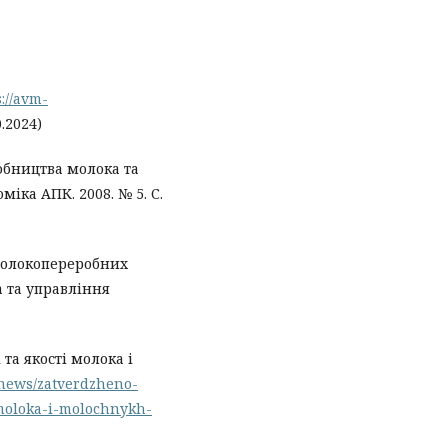
s://avm-
.2024)
обництва молока та
іка АПК. 2008. № 5. С.
 молокопереробних
а та управління
та якості молока і
a/news/zatverdzheno-
moloka-i-molochnykh-