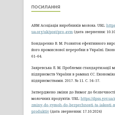
ПОСИЛАННЯ
АВМ Асоціація виробників молока. URL:
http
ua.org/uk/post/pro-avm
(дата звернення: 10.10
Бондаренко В. М. Розвиток ефективного вир
його промислової переробки в Україні. Економ
61–64.
Закревська Л. М. Проблеми стандартизації
підприємств України в рамках ЄС. Економік
підприємствами. 2017. № 11. С. 54–57.
Затверджено зміни до Вимог до безпечності 
молочних продуктів. URL:
https://dpss.gov.u
zminy-do-vymoh-do-bezpechnosti-ta-iakosti-
produktiv
(дата звернення: 17.10.2024)