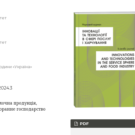
тет
тет
юдини «Україна»
2024.3
лочна продукція,
торанне господарство
PDF