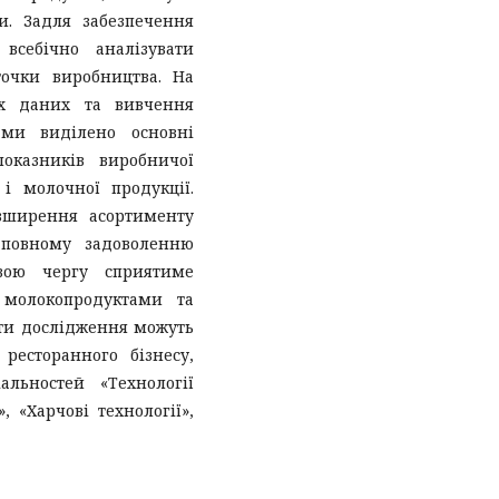
. Задля забезпечення
всебічно аналізувати
точки виробництва. На
их даних та вивчення
ами виділено основні
оказників виробничої
і молочної продукції.
зширення асортименту
 повному задоволенню
вою чергу сприятиме
 молокопродуктами та
ати дослідження можуть
ресторанного бізнесу,
альностей «Технології
, «Харчові технології»,