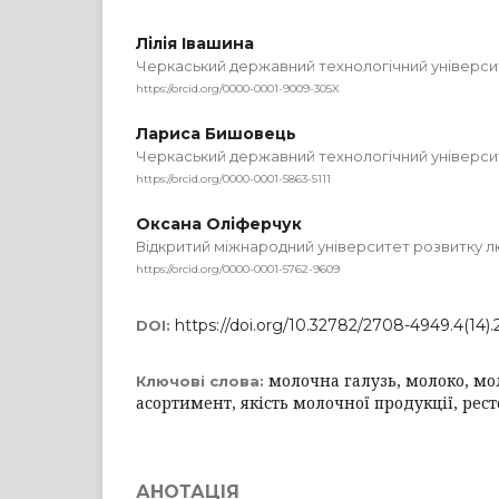
Лілія Івашина
Черкаський державний технологічний універси
https://orcid.org/0000-0001-9009-305X
Лариса Бишовець
Черкаський державний технологічний універси
https://orcid.org/0000-0001-5863-5111
Оксана Оліферчук
Відкритий міжнародний університет розвитку л
https://orcid.org/0000-0001-5762-9609
https://doi.org/10.32782/2708-4949.4(14).
DOI:
молочна галузь, молоко, мо
Ключові слова:
асортимент, якість молочної продукції, рес
АНОТАЦІЯ