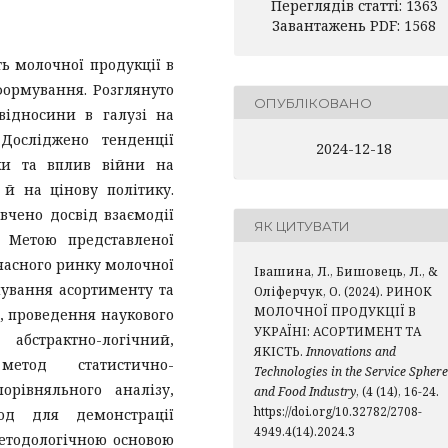
Переглядів статті: 1363
Завантажень PDF: 1568
ть молочної продукції в
формування. Розглянуто
ОПУБЛІКОВАНО
відносини в галузі на
Досліджено тенденції
2024-12-18
оки та вплив війни на
й на цінову політику.
вчено досвід взаємодії
ЯК ЦИТУВАТИ
. Метою представленої
часного ринку молочної
Івашина, Л., Бишовець, Л., &
мування асортименту та
Оліферчук, О. (2024). РИНОК
МОЛОЧНОЇ ПРОДУКЦІЇ В
с, проведення наукового
УКРАЇНІ: АСОРТИМЕНТ ТА
страктно-логічний,
ЯКІСТЬ.
Innovations and
метод статистично-
Technologies in the Service Sphere
орівняльного аналізу,
and Food Industry
, (4 (14), 16-24.
https://doi.org/10.32782/2708-
тод для демонстрації
4949.4(14).2024.3
методологічною основою