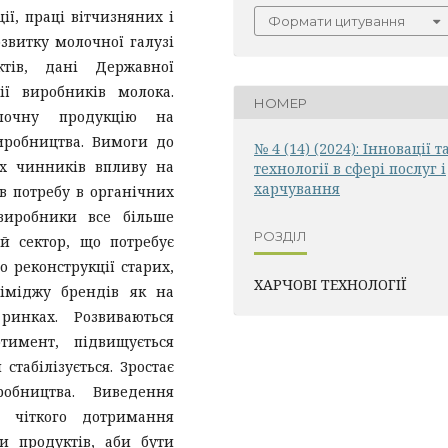
ії, праці вітчизняних і
Формати цитування
звитку молочної галузі
тів, дані Державної
ії виробників молока.
НОМЕР
лочну продукцію на
иробництва. Вимоги до
№ 4 (14) (2024): Інновації т
их чинників впливу на
технології в сфері послуг і
харчування
в потребу в органічних
виробники все більше
РОЗДІЛ
й сектор, що потребує
 реконструкції старих,
ХАРЧОВІ ТЕХНОЛОГІЇ
іміджу брендів як на
инках. Розвиваються
ртимент, підвищується
стабілізується. Зростає
робництва. Виведення
є чіткого дотримання
и продуктів, аби бути