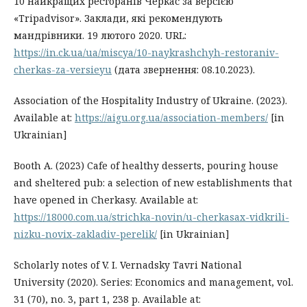
10 найкращих ресторанів Черкас за версією
«Tripadvisor». Заклади, які рекомендують
мандрівники. 19 лютого 2020. URL:
https://in.ck.ua/ua/miscya/10-naykrashchyh-restoraniv-
cherkas-za-versieyu
(дата звернення: 08.10.2023).
Association of the Hospitality Industry of Ukraine. (2023).
Available at:
https://aigu.org.ua/association-members/
[in
Ukrainian]
Booth A. (2023) Cafe of healthy desserts, pouring house
and sheltered pub: a selection of new establishments that
have opened in Cherkasy. Available at:
https://18000.com.ua/strichka-novin/u-cherkasax-vidkrili-
nizku-novix-zakladiv-perelik/
[in Ukrainian]
Scholarly notes of V. I. Vernadsky Tavri National
University (2020). Series: Economics and management, vol.
31 (70), no. 3, part 1, 238 p. Available at: