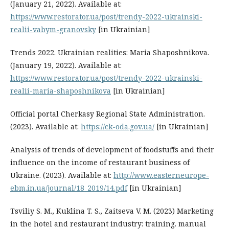
(January 21, 2022). Available at:
https://www.restorator.ua/post/trendy-2022-ukrainski-
realii-vabym-granovsky
[in Ukrainian]
Trends 2022. Ukrainian realities: Maria Shaposhnikova.
(January 19, 2022). Available at:
https://www.restorator.ua/post/trendy-2022-ukrainski-
realii-maria-shaposhnikova
[in Ukrainian]
Official portal Cherkasy Regional State Administration.
(2023). Available at:
https://ck-oda.gov.ua/
[in Ukrainian]
Analysis of trends of development of foodstuffs and their
influence on the income of restaurant business of
Ukraine. (2023). Available at:
http://www.easterneurope-
ebm.in.ua/journal/18_2019/14.pdf
[in Ukrainian]
Tsviliy S. M., Kuklina T. S., Zaitseva V. M. (2023) Marketing
in the hotel and restaurant industry: training. manual