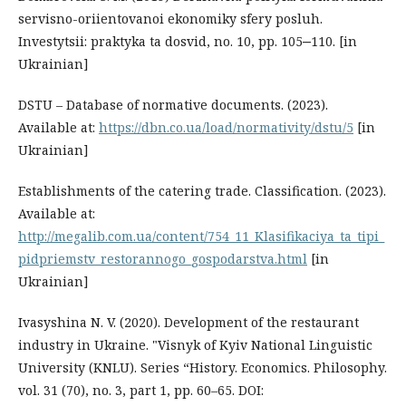
servisno-oriientovanoi ekonomiky sfery posluh.
Investytsii: praktyka ta dosvid, no. 10, pp. 105‒110. [in
Ukrainian]
DSTU – Database of normative documents. (2023).
Available at:
https://dbn.co.ua/load/normativity/dstu/5
[in
Ukrainian]
Establishments of the catering trade. Classification. (2023).
Available at:
http://megalib.com.ua/content/754_11_Klasifikaciya_ta_tipi_
pidpriemstv_restorannogo_gospodarstva.html
[in
Ukrainian]
Ivasyshina N. V. (2020). Development of the restaurant
industry in Ukraine. "Visnyk of Kyiv National Linguistic
University (KNLU). Series “History. Economics. Philosophy.
vol. 31 (70), no. 3, part 1, рр. 60–65. DOI: