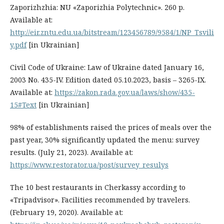
Zaporizhzhia: NU «Zaporizhia Polytechnic». 260 p.
Available at:
http://eir.zntu.edu.ua/bitstream/123456789/9584/1/NP_Tsvili
y.pdf
[in Ukrainian]
Civil Code of Ukraine: Law of Ukraine dated January 16,
2003 No. 435-IV. Edition dated 05.10.2023, basis – 3265-IX.
Available at:
https://zakon.rada.gov.ua/laws/show/435-
15#Text
[in Ukrainian]
98% of establishments raised the prices of meals over the
past year, 30% significantly updated the menu: survey
results. (July 21, 2023). Available at:
https://www.restorator.ua/post/survey_resulys
The 10 best restaurants in Cherkassy according to
«Tripadvisor». Facilities recommended by travelers.
(February 19, 2020). Available at: