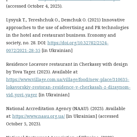
(accessed October 4, 2023).
Lysyuk T., Tereshchuk O., Demchuk O. (2021) Innovative
approaches to the use of advertising and PR technologies
in the hotel and restaurant business. Economy and
society, no. 28. DOI:
https://doi.org/10.32782/2524-
0072/2021-28-35
[in Ukrainian]
Residence Locavore restaurant in Cherkassy with design
by Yova Yager. (2023). Available at:
https://www.village.com.ua/village/food/new-place/310635-
lokavorskiy-restoran-residence-v-cherkasah-z-dizaynom-
vid-yovi-yager
[in Ukrainian]
National Accreditation Agency (NAAU). (2023). Available
at:
https://www.naau.org.ua/
[in Ukrainian] (accessed
October 5, 2023).