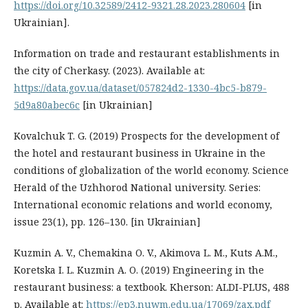
https://doi.org/10.32589/2412-9321.28.2023.280604
[in
Ukrainian].
Information on trade and restaurant establishments in
the city of Cherkasy. (2023). Available at:
https://data.gov.ua/dataset/057824d2-1330-4bc5-b879-
5d9a80abec6c
[in Ukrainian]
Kovalchuk T. G. (2019) Prospects for the development of
the hotel and restaurant business in Ukraine in the
conditions of globalization of the world economy. Science
Herald of the Uzhhorod National university. Series:
International economic relations and world economy,
issue 23(1), pp. 126–130. [in Ukrainian]
Kuzmin A. V., Chemakina O. V., Akimova L. M., Kuts A.M.,
Koretska I. L. Kuzmin A. O. (2019) Engineering in the
restaurant business: a textbook. Kherson: ALDI-PLUS, 488
p. Available at:
https://ep3.nuwm.edu.ua/17069/zax.pdf