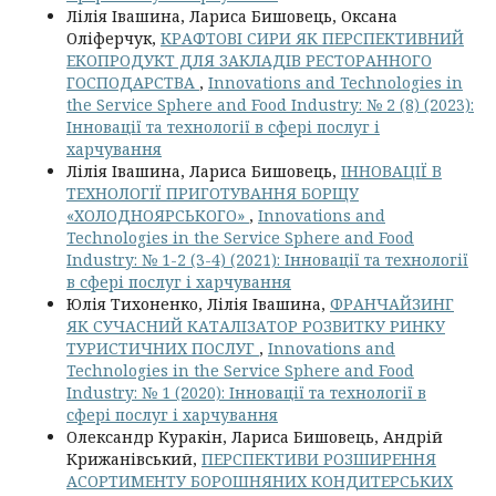
Лілія Івашина, Лариса Бишовець, Оксана
Оліферчук,
КРАФТОВІ СИРИ ЯК ПЕРСПЕКТИВНИЙ
ЕКОПРОДУКТ ДЛЯ ЗАКЛАДІВ РЕСТОРАННОГО
ГОСПОДАРСТВА
,
Innovations and Technologies in
the Service Sphere and Food Industry: № 2 (8) (2023):
Інновації та технології в сфері послуг і
харчування
Лілія Івашина, Лариса Бишовець,
ІННОВАЦІЇ В
ТЕХНОЛОГІЇ ПРИГОТУВАННЯ БОРЩУ
«ХОЛОДНОЯРСЬКОГО»
,
Innovations and
Technologies in the Service Sphere and Food
Industry: № 1-2 (3-4) (2021): Інновації та технології
в сфері послуг і харчування
Юлія Тихоненко, Лілія Івашина,
ФРАНЧАЙЗИНГ
ЯК СУЧАСНИЙ КАТАЛІЗАТОР РОЗВИТКУ РИНКУ
ТУРИСТИЧНИХ ПОСЛУГ
,
Innovations and
Technologies in the Service Sphere and Food
Industry: № 1 (2020): Інновації та технології в
сфері послуг і харчування
Олександр Куракін, Лариса Бишовець, Андрій
Крижанівський,
ПЕРСПЕКТИВИ РОЗШИРЕННЯ
АСОРТИМЕНТУ БОРОШНЯНИХ КОНДИТЕРСЬКИХ