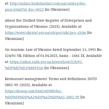
at:
http://online.budstandart.com/ua/catalog/doc-
page.html?id_doc=6013
[in Ukrainian]
About the Unified State Register of Enterprises and
Organizations of Ukraine. (2023). Available at:
https://www.ukrstat.gov.ua/edrpoy/ukr/pro_r.htm
[in
Ukrainian]
On tourism: Law of Ukraine dated September 15, 1995 No.
324/95-VR. Edition of 01.04.2023, basis – 1441-IX. Available
at:
https://zakon.rada.gov.ua/laws/show/324/95-
%D0%B2%D1%80#Text
[in Ukrainian]
Restaurant management. Terms and definitions. DSTU
3862-99. (2023). Available at:
https://dnaop.com/html/40988/doc-
%D0%94%D0%A1%D0%A2%D0%A3_3862-99
[in
Ukrainian]