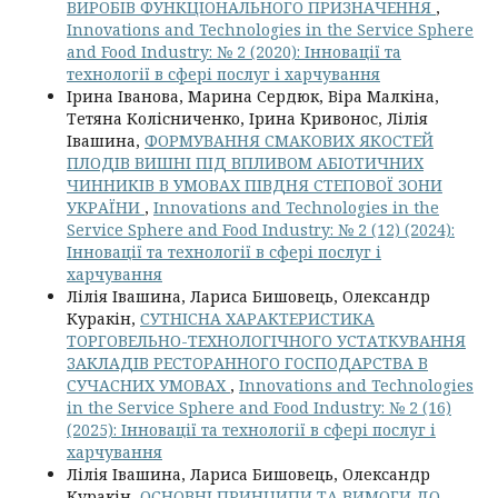
ВИРОБІВ ФУНКЦІОНАЛЬНОГО ПРИЗНАЧЕННЯ
,
Innovations and Technologies in the Service Sphere
and Food Industry: № 2 (2020): Інновації та
технології в сфері послуг і харчування
Ірина Іванова, Марина Сердюк, Віра Малкіна,
Тетяна Колісниченко, Ірина Кривонос, Лілія
Івашина,
ФОРМУВАННЯ СМАКОВИХ ЯКОСТЕЙ
ПЛОДІВ ВИШНІ ПІД ВПЛИВОМ АБІОТИЧНИХ
ЧИННИКІВ В УМОВАХ ПІВДНЯ СТЕПОВОЇ ЗОНИ
УКРАЇНИ
,
Innovations and Technologies in the
Service Sphere and Food Industry: № 2 (12) (2024):
Інновації та технології в сфері послуг і
харчування
Лілія Івашина, Лариса Бишовець, Олександр
Куракін,
СУТНІСНА ХАРАКТЕРИСТИКА
ТОРГОВЕЛЬНО-ТЕХНОЛОГІЧНОГО УСТАТКУВАННЯ
ЗАКЛАДІВ РЕСТОРАННОГО ГОСПОДАРСТВА В
СУЧАСНИХ УМОВАХ
,
Innovations and Technologies
in the Service Sphere and Food Industry: № 2 (16)
(2025): Інновації та технології в сфері послуг і
харчування
Лілія Івашина, Лариса Бишовець, Олександр
Куракін,
ОСНОВНІ ПРИНЦИПИ ТА ВИМОГИ ДО