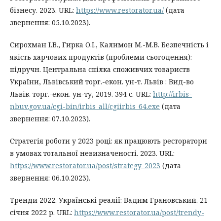
бізнесу. 2023. URL:
https://www.restorator.ua/
(дата
звернення: 05.10.2023).
Сирохман І.В., Гирка О.І., Калимон М.-М.В. Безпечність і
якість харчових продуктів (проблеми сьогодення):
підручн. Центральна спілка споживчих товариств
України, Львівський торг.-екон. ун-т. Львів : Вид-во
Львів. торг.-екон. ун-ту, 2019. 394 с. URL:
http://irbis-
nbuv.gov.ua/cgi-bin/irbis_all/cgiirbis_64.exe
(дата
звернення: 07.10.2023).
Стратегія роботи у 2023 році: як працюють ресторатори
в умовах тотальної невизначеності. 2023. URL:
https://www.restorator.ua/post/strategy_2023
(дата
звернення: 06.10.2023).
Тренди 2022. Українські реалії: Вадим Грановський. 21
січня 2022 р. URL:
https://www.restorator.ua/post/trendy-