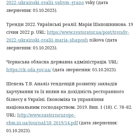
2022-ukrainski-realii-vabym-grano
vsky (дата
звернення: 05.10.2023).
Тренди 2022. Українські реалії: Марія Шапошникова. 19
січня 2022 р. URL:
https://www.restorator.ua/post/trendy-
2022-ukrainski-realii-maria-shaposh
nikova (дата
звернення: 05.10.2023).
Черкаська обласна державна адміністрація. URL:
https://ck-oda.gov.ua/
(дата звернення: 05.10.2023).
Шепель Т.В. Аналіз тенденцій розвитку закладів
харчування та їх вплив на дохідність ресторанного
бізнесу в Україні. Економіка та управління
національним господарством. 2019. Вип. 1 (18). С. 78–82.
URL:
http://www.easterneurope-
ebm.in.ua/journal/18_2019/14.pdf
(дата звернення:
05.10.2023).