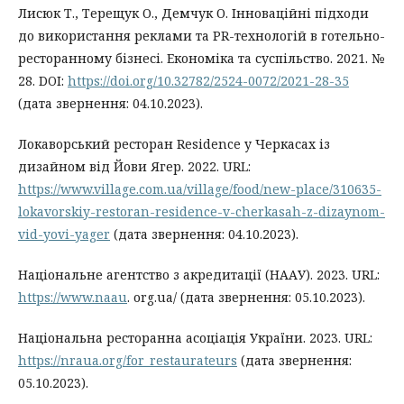
Лисюк Т., Терещук О., Демчук О. Інноваційні підходи
до використання реклами та PR-технологій в готельно-
ресторанному бізнесі. Економіка та суспільство. 2021. №
28. DOI:
https://doi.org/10.32782/2524-0072/2021-28-35
(дата звернення: 04.10.2023).
Локаворський ресторан Residence у Черкасах із
дизайном від Йови Ягер. 2022. URL:
https://www.village.com.ua/village/food/new-place/310635-
lokavorskiy-restoran-residence-v-cherkasah-z-dizaynom-
vid-yovi-yager
(дата звернення: 04.10.2023).
Національне агентство з акредитації (НААУ). 2023. URL:
https://www.naau
. org.ua/ (дата звернення: 05.10.2023).
Національна ресторанна асоціація України. 2023. URL:
https://nraua.org/for_restaurateurs
(дата звернення:
05.10.2023).