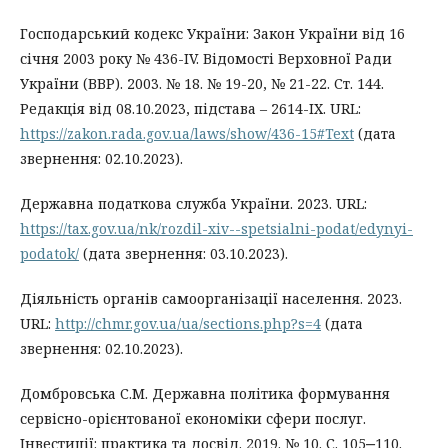
Господарський кодекс України: Закон України від 16
січня 2003 року № 436-IV. Відомості Верховної Ради
України (ВВР). 2003. № 18. № 19-20, № 21-22. Ст. 144.
Редакція від 08.10.2023, підстава – 2614-IX. URL:
https://zakon.rada.gov.ua/laws/show/436-15#Text
(дата
звернення: 02.10.2023).
Державна податкова служба України. 2023. URL:
https://tax.gov.ua/nk/rozdil-xiv--spetsialni-podat/edynyi-
podatok/
(дата звернення: 03.10.2023).
Діяльність органів самоорганізації населення. 2023.
URL:
http://chmr.gov.ua/ua/sections.php?s=4
(дата
звернення: 02.10.2023).
Домбровська С.М. Державна політика формування
сервісно-орієнтованої економіки сфери послуг.
Інвестиції: практика та досвід. 2019. № 10. С. 105‒110.