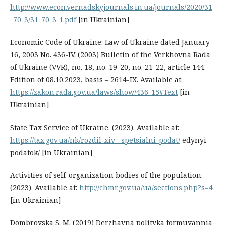
http://www.econ.vernadskyjournals.in.ua/journals/2020/31
_70_3/31_70_3_1.pdf
[in Ukrainian]
Economic Code of Ukraine: Law of Ukraine dated January
16, 2003 No. 436-IV. (2003) Bulletin of the Verkhovna Rada
of Ukraine (VVR), no. 18, no. 19-20, no. 21-22, article 144.
Edition of 08.10.2023, basis – 2614-IX. Available at:
https://zakon.rada.gov.ua/laws/show/436-15#Text
[in
Ukrainian]
State Tax Service of Ukraine. (2023). Available at:
https://tax.gov.ua/nk/rozdil-xiv--spetsialni-podat/
edynyi-
podatok/ [in Ukrainian]
Activities of self-organization bodies of the population.
(2023). Available at:
http://chmr.gov.ua/ua/sections.php?s=4
[in Ukrainian]
Dombrovska S. M. (2019) Derzhavna polityka formuvannia