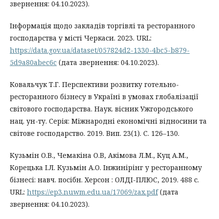
звернення: 04.10.2023).
Інформація щодо закладів торгівлі та ресторанного
господарства у місті Черкаси. 2023. URL:
https://data.gov.ua/dataset/057824d2-1330-4bc5-b879-
5d9a80abec6c
(дата звернення: 04.10.2023).
Ковальчук Т.Г. Перспективи розвитку готельно-
ресторанного бізнесу в Україні в умовах глобалізації
світового господарства. Наук. вісник Ужгородського
нац. ун-ту. Серія: Міжнародні економічні відносини та
світове господарство. 2019. Вип. 23(1). С. 126–130.
Кузьмін О.В., Чемакіна О.В, Акімова Л.М., Куц А.М.,
Корецька І.Л. Кузьмін А.О. Інжинірінг у ресторанному
бізнесі: навч. посібн. Херсон : ОЛДІ-ПЛЮС, 2019. 488 с.
URL:
https://ep3.nuwm.edu.ua/17069/zax.pdf
(дата
звернення: 04.10.2023).