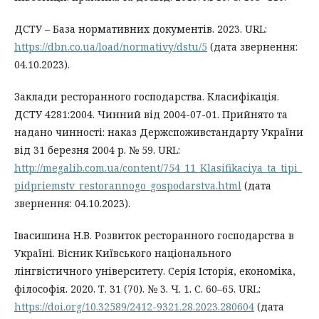
ДСТУ – База нормативних документів. 2023. URL:
https://dbn.co.ua/load/normativy/dstu/5
(дата звернення:
04.10.2023).
Заклади ресторанного господарства. Класифікація.
ДСТУ 4281:2004. Чинний від 2004-07-01. Прийнято та
надано чинності: наказ Держспоживстандарту України
від 31 березня 2004 р. № 59. URL:
http://megalib.com.ua/content/754_11_Klasifikaciya_ta_tipi_
pidpriemstv_restorannogo_gospodarstva.html
(дата
звернення: 04.10.2023).
Івасишина Н.В. Розвиток ресторанного господарства в
Україні. Вісник Київського національного
лінгвістичного університету. Серія Історія, економіка,
філософія. 2020. Т. 31 (70). № 3. Ч. 1. С. 60–65. URL:
https://doi.org/10.32589/2412-9321.28.2023.280604
(дата