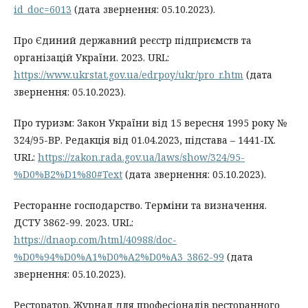
id_doc=6013
(дата звернення: 05.10.2023).
Про Єдиний державний реєстр підприємств та
організацій України. 2023. URL:
https://www.ukrstat.gov.ua/edrpoy/ukr/pro_r.htm
(дата
звернення: 05.10.2023).
Про туризм: Закон України від 15 вересня 1995 року №
324/95-ВР. Редакція від 01.04.2023, підстава – 1441-IX.
URL:
https://zakon.rada.gov.ua/laws/show/324/95-
%D0%B2%D1%80#Text
(дата звернення: 05.10.2023).
Ресторанне господарство. Терміни та визначення.
ДСТУ 3862-99. 2023. URL:
https://dnaop.com/html/40988/doc-
%D0%94%D0%A1%D0%A2%D0%A3_3862-99
(дата
звернення: 05.10.2023).
Ресторатор. Журнал для професіоналів ресторанного