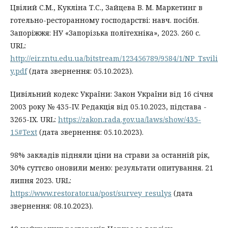
Цвілий С.М., Кукліна Т.С., Зайцева В. М. Маркетинг в
готельно-ресторанному господарстві: навч. посібн.
Запоріжжя: НУ «Запорізька політехніка», 2023. 260 с.
URL:
http://eir.zntu.edu.ua/bitstream/123456789/9584/1/NP_Tsvili
y.pdf
(дата звернення: 05.10.2023).
Цивільний кодекс України: Закон України від 16 січня
2003 року № 435-IV. Редакція від 05.10.2023, підстава -
3265-IX. URL:
https://zakon.rada.gov.ua/laws/show/435-
15#Text
(дата звернення: 05.10.2023).
98% закладів підняли ціни на страви за останній рік,
30% суттєво оновили меню: результати опитування. 21
липня 2023. URL:
https://www.restorator.ua/post/survey_resulys
(дата
звернення: 08.10.2023).