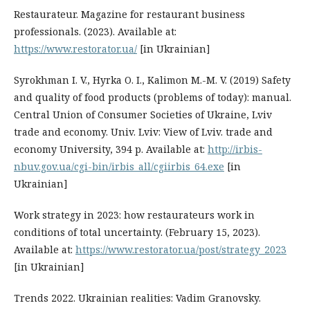
Restaurateur. Magazine for restaurant business
professionals. (2023). Available at:
https://www.restorator.ua/
[in Ukrainian]
Syrokhman I. V., Hyrka O. I., Kalimon M.-M. V. (2019) Safety
and quality of food products (problems of today): manual.
Central Union of Consumer Societies of Ukraine, Lviv
trade and economy. Univ. Lviv: View of Lviv. trade and
economy University, 394 p. Available at:
http://irbis-
nbuv.gov.ua/cgi-bin/irbis_all/cgiirbis_64.exe
[in
Ukrainian]
Work strategy in 2023: how restaurateurs work in
conditions of total uncertainty. (February 15, 2023).
Available at:
https://www.restorator.ua/post/strategy_2023
[in Ukrainian]
Trends 2022. Ukrainian realities: Vadim Granovsky.