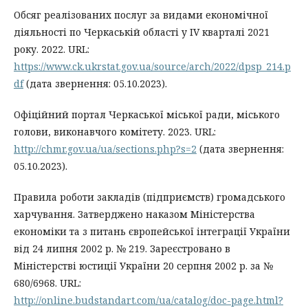
Обсяг реалізованих послуг за видами економічної
діяльності по Черкаській області у IV кварталі 2021
року. 2022. URL:
https://www.ck.ukrstat.gov.ua/source/arch/2022/dpsp_214.p
df
(дата звернення: 05.10.2023).
Офіційний портал Черкаської міської ради, міського
голови, виконавчого комітету. 2023. URL:
http://chmr.gov.ua/ua/sections.php?s=2
(дата звернення:
05.10.2023).
Правила роботи закладів (підприємств) громадського
харчування. Затверджено наказом Міністерства
економіки та з питань європейської інтеграції України
від 24 липня 2002 р. № 219. Зареєстровано в
Міністерстві юстиції України 20 серпня 2002 р. за №
680/6968. URL:
http://online.budstandart.com/ua/catalog/doc-page.html?