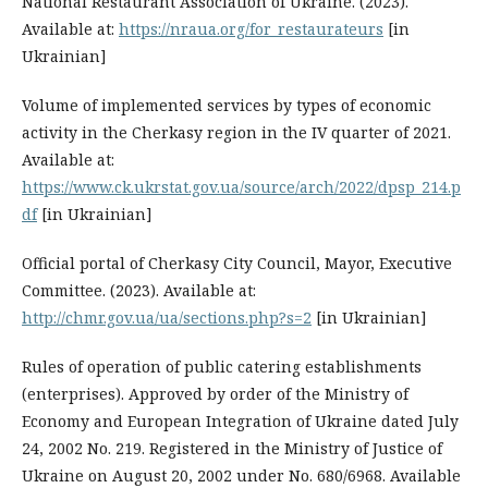
National Restaurant Association of Ukraine. (2023).
Available at:
https://nraua.org/for_restaurateurs
[in
Ukrainian]
Volume of implemented services by types of economic
activity in the Cherkasy region in the IV quarter of 2021.
Available at:
https://www.ck.ukrstat.gov.ua/source/arch/2022/dpsp_214.p
df
[in Ukrainian]
Official portal of Cherkasy City Council, Mayor, Executive
Committee. (2023). Available at:
http://chmr.gov.ua/ua/sections.php?s=2
[in Ukrainian]
Rules of operation of public catering establishments
(enterprises). Approved by order of the Ministry of
Economy and European Integration of Ukraine dated July
24, 2002 No. 219. Registered in the Ministry of Justice of
Ukraine on August 20, 2002 under No. 680/6968. Available