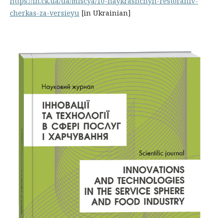
https://in.ck.ua/ua/miscya/10-naykrashchyh-restoraniv-
cherkas-za-versieyu
[in Ukrainian]