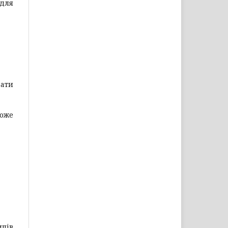
 для
дати
може
ипів