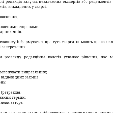
ості редакція залучає незалежних експертів або рецензентів
тів, викладених у скарзі.
пояснення;
ікавленими сторонами.
дарних днів.
 рукопису інформуються про суть скарги та мають право на
і заперечення.
и розгляду редакційна колегія ухвалює рішення, яке 
ропонувати виправлення;
 відповідних заходів.
ень:
 (ретракція);
певний термін;
нови автора.
етапи розгляду скарг здійснюються з дотриманням принц