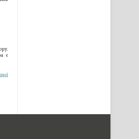
ору.
ра є
йної
.