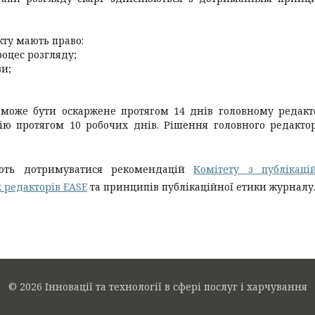
кту мають право:
оцес розгляду;
зи;
 може бути оскаржене протягом 14 днів головному редакт
ію протягом 10 робочих днів. Рішення головного редакто
ають дотримуватися рекомендацій
Комітету з публікаці
х редакторів EASE
та принципів публікаційної етики журналу
© 2026 Інновації та технології в сфері послуг і харчування