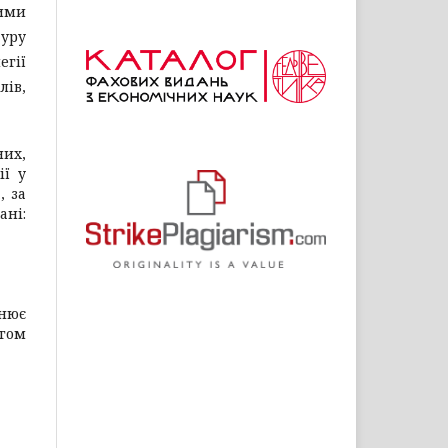
вими
дуру
егії
лів,
них,
ії у
, за
ані:
снює
ягом