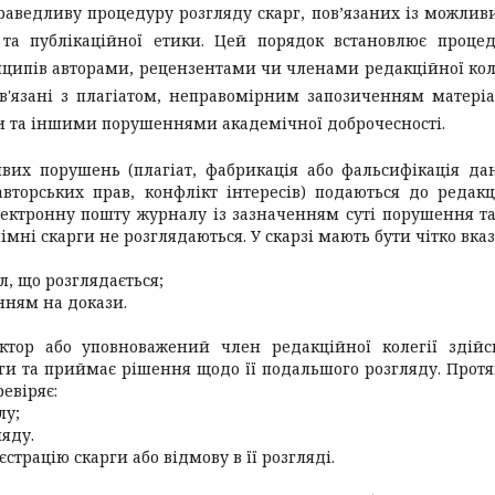
праведливу процедуру розгляду скарг, пов’язаних із можли
та публікаційної етики. Цей порядок встановлює проце
ципів авторами, рецензентами чи членами редакційної кол
в'язані з плагіатом, неправомірним запозиченням матеріа
и та іншими порушеннями академічної доброчесності.
их порушень (плагіат, фабрикація або фальсифікація да
вторських прав, конфлікт інтересів) подаються до редакц
ектронну пошту журналу із зазначенням суті порушення та
мні скарги не розглядаються. У скарзі мають бути чітко вказ
л, що розглядається;
нням на докази.
ктор або уповноважений член редакційної колегії здій
рги та приймає рішення щодо її подальшого розгляду. Прот
евіряє:
лу;
ляду.
трацію скарги або відмову в її розгляді.