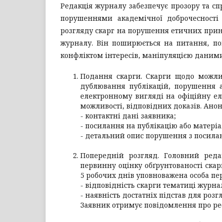
Редакція журналу забезпечує прозору та с
порушеннями академічної доброчесності 
розгляду скарг на порушення етичних прин
журналу. Він поширюється на питання, по
конфліктом інтересів, маніпуляцією даним
Подання скарги. Скарги щодо можлив
дублювання публікацій, порушення а
електронному вигляді на офіційну ел
можливості, відповідних доказів. Аноні
- контактні дані заявника;
- посилання на публікацію або матеріа
- детальний опис порушення з посила
Попередній розгляд. Головний реда
первинну оцінку обґрунтованості ска
5 робочих днів уповноважена особа пер
- відповідність скарги тематиці журна
- наявність достатніх підстав для розг
Заявник отримує повідомлення про реєс