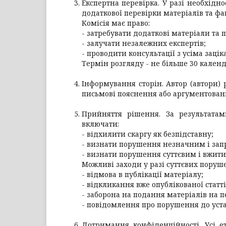
Експертна перевірка. У разі необхідн
додаткової перевірки матеріалів та фак
Комісія має право:
- затребувати додаткові матеріали та 
- залучати незалежних експертів;
- проводити консультації з усіма зац
Термін розгляду - не більше 30 кален
Інформування сторін. Автор (автори)
письмові пояснення або аргументован
Прийняття рішення. За результатам
включати:
- відхилити скаргу як безпідставну;
- визнати порушення незначним і зап
- визнати порушення суттєвим і вжити
Можливі заходи у разі суттєвих поруш
- відмова в публікації матеріалу;
- відкликання вже опублікованої статті
- заборона на подання матеріалів на 
- повідомлення про порушення до уста
Дотримання конфіденційності. Усі 