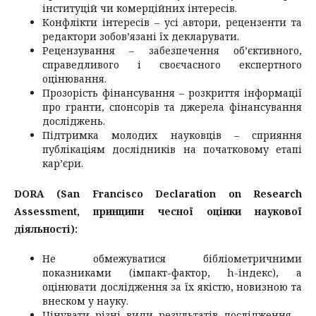
інституцій чи комерційних інтересів.
Конфлікти інтересів – усі автори, рецензенти та
редактори зобов’язані їх декларувати.
Рецензування – забезпечення об’єктивного,
справедливого і своєчасного експертного
оцінювання.
Прозорість фінансування – розкриття інформації
про гранти, спонсорів та джерела фінансування
досліджень.
Підтримка молодих науковців – сприяння
публікаціям дослідників на початковому етапі
кар’єри.
DORA (San Francisco Declaration on Research
Assessment, принципи чесної оцінки наукової
діяльності):
Не обмежуватися бібліометричними
показниками (імпакт-фактор, h-індекс), а
оцінювати дослідження за їх якістю, новизною та
внеском у науку.
Цінувати різні види результатів дослідження –