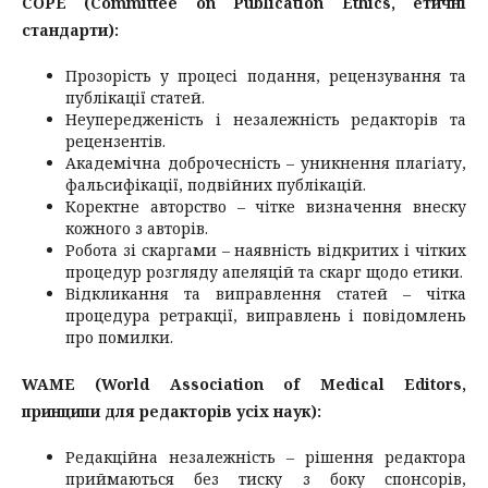
COPE (Committee on Publication Ethics, етичні
стандарти):
Прозорість у процесі подання, рецензування та
публікації статей.
Неупередженість і незалежність редакторів та
рецензентів.
Академічна доброчесність – уникнення плагіату,
фальсифікації, подвійних публікацій.
Коректне авторство – чітке визначення внеску
кожного з авторів.
Робота зі скаргами – наявність відкритих і чітких
процедур розгляду апеляцій та скарг щодо етики.
Відкликання та виправлення статей – чітка
процедура ретракції, виправлень і повідомлень
про помилки.
WAME (World Association of Medical Editors,
принципи для редакторів усіх наук):
Редакційна незалежність – рішення редактора
приймаються без тиску з боку спонсорів,