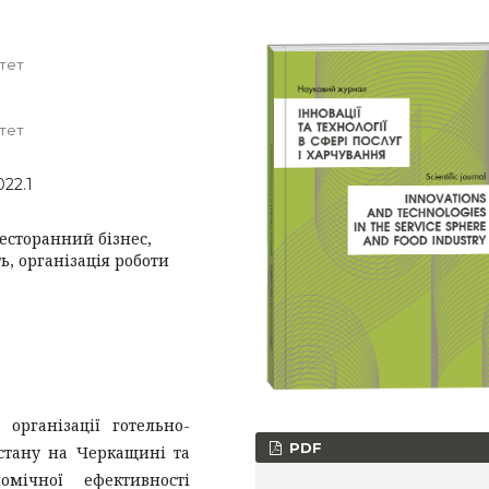
тет
тет
022.1
ресторанний бізнес,
, організація роботи
організації готельно-
PDF
 стану на Черкащині та
омічної ефективності