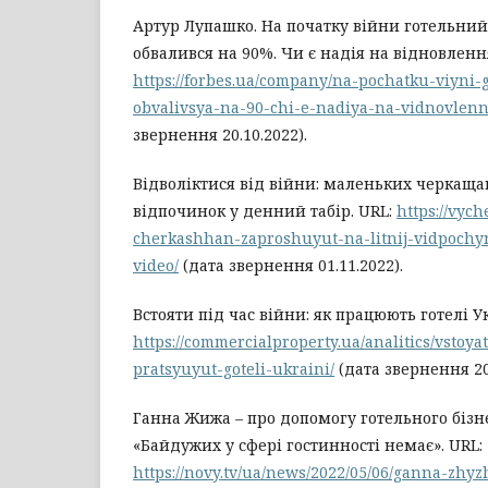
Артур Лупашко. На початку війни готельний
обвалився на 90%. Чи є надія на відновлення
https://forbes.ua/company/na-pochatku-viyni-
obvalivsya-na-90-chi-e-nadiya-na-vidnovlen
звернення 20.10.2022).
Відволіктися від війни: маленьких черкаща
відпочинок у денний табір. URL:
https://vyc
cherkashhan-zaproshuyut-na-litnij-vidpochyn
video/
(дата звернення 01.11.2022).
Встояти під час війни: як працюють готелі У
https://commercialproperty.ua/analitics/vstoya
pratsyuyut-goteli-ukraini/
(дата звернення 20.
Ганна Жижа – про допомогу готельного бізн
«Байдужих у сфері гостинності немає». URL:
https://novy.tv/ua/news/2022/05/06/ganna-zh