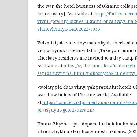
the war, the hotel business of Ukraine collaps
for recovery]. Available at:
https://forbes.ua/c
viyni-gotelniy-biznes-ukraini-obvalivsya-na-
vidnovlennya-14102022-9033
Vidvoliktysia vid viiny: malenkykh cherkashch
vidpochynok u dennyi tabir [Take your mind off
Cherkasy residents are invited to a day camp 
Available at:
https://vycherpno.ck.ua/malenky
zaproshuyut-na-litnij-vidpochynok-u-dennyj-t
Vstoiaty pid chas viiny: yak pratsiuiut hoteli
war: how hotels of Ukraine work]. Available
at:
https://commercialproperty.ua/analitics/vsto
pratsyuyut-goteli-ukraini/
Hanna Zhyzha – pro dopomohu hotelnoho bizn
«Baiduzhykh u sferi hostynnosti nemaie» (202