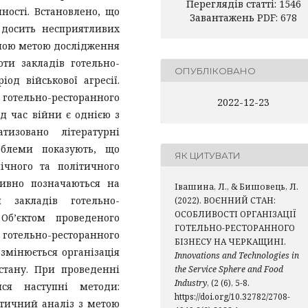
Переглядів статті: 1546
ності. Встановлено, що
Завантажень PDF: 678
 досить несприятливих
вною метою дослідження
оти закладів готельно-
ОПУБЛІКОВАНО
од військової агресії.
 готельно-ресторанного
2022-12-23
ід час війни є однією з
тизовано літературні
блеми показують, що
ЯК ЦИТУВАТИ
ічного та політичного
тивно позначаються на
Івашина, Л., & Бишовець, Л.
 закладів готельно-
(2022). ВОЄННИЙ СТАН:
ОСОБЛИВОСТІ ОРГАНІЗАЦІЇ
 Об’єктом проведеного
ГОТЕЛЬНО-РЕСТОРАННОГО
ельно-ресторанного
БІЗНЕСУ НА ЧЕРКАЩИНІ.
змінюється організація
Innovations and Technologies in
 стану. При проведенні
the Service Sphere and Food
Industry
, (2 (6), 5-8.
ися наступні методи:
https://doi.org/10.32782/2708-
етичний аналіз з метою