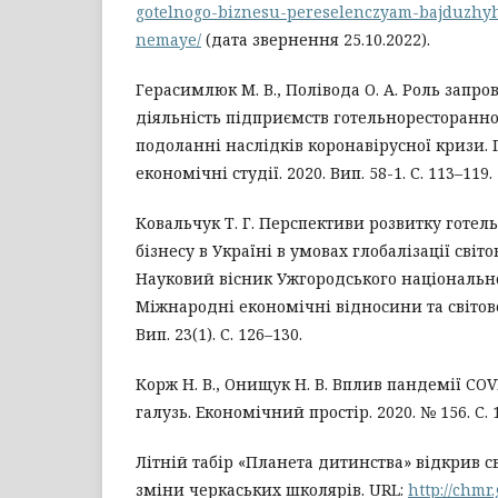
gotelnogo-biznesu-pereselenczyam-bajduzhyh-
nemaye/
(дата звернення 25.10.2022).
Герасимлюк М. В., Полівода О. А. Роль запр
діяльність підприємств готельноресторанно
подоланні наслідків коронавірусної кризи.
економічні студії. 2020. Вип. 58-1. С. 113–119.
Ковальчук Т. Г. Перспективи розвитку готел
бізнесу в Україні в умовах глобалізації світо
Науковий вісник Ужгородського національног
Міжнародні економічні відносини та світове
Вип. 23(1). С. 126–130.
Корж Н. В., Онищук Н. В. Вплив пандемії COV
галузь. Економічний простір. 2020. № 156. C. 
Літній табір «Планета дитинства» відкрив с
зміни черкаських школярів. URL:
http://chmr