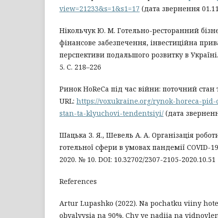
view=21233&s=1&s1=17
(дата звернення 01.11
Нікольчук Ю. М. Готельно-ресторанний бізне
фінансове забезпечення, інвестиційна прив
перспективи подальшого розвитку в Україні.
5. C. 218–226
Ринок HoReCa під час війни: поточний стан 
URL:
https://voxukraine.org/rynok-horeca-pid-
stan-ta-klyuchovi-tendentsiyi/
(дата зверненн
Шацька З. Я., Шевель А. А. Організація робо
готельної сфери в умовах пандемії СOVID-19
2020. № 10. DOI: 10.32702/2307-2105-2020.10.51
References
Artur Lupashko (2022). Na pochatku viiny hot
obvalyvsia na 90%. Chy ye nadiia na vidnovlen