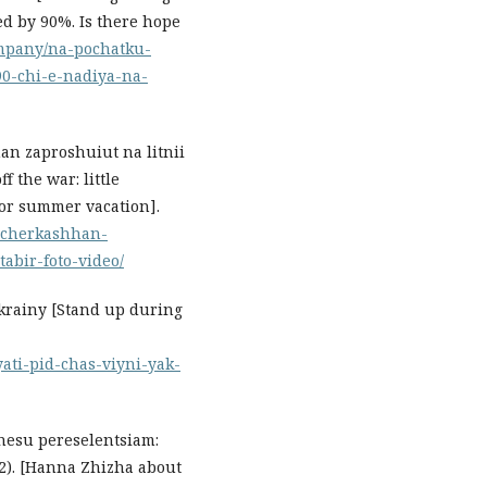
ed by 90%. Is there hope
ompany/na-pochatku-
90-chi-e-nadiya-na-
an zaproshuiut na litnii
 the war: little
for summer vacation].
h-cherkashhan-
abir-foto-video/
 Ukrainy [Stand up during
yati-pid-chas-viyni-yak-
esu pereselentsiam:
2). [Hanna Zhizha about