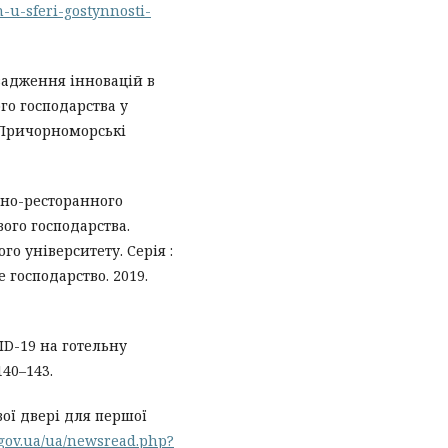
u-sferi-gostynnosti-
овадження інновацій в
го господарства у
 Причорноморські
ьно-ресторанного
вого господарства.
о університету. Серія :
 господарство. 2019.
ID-19 на готельну
140–143.
вої двері для першої
.gov.ua/ua/newsread.php?