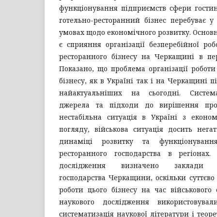
функціонування підприємств сфери гостин
готельно-ресторанний бізнес перебуває у
умовах щодо економічного розвитку. Осно
є сприяння організації безперебійної роб
ресторанного бізнесу на Черкащині в пері
Показано, що проблема організації роботи
бізнесу, як в Україні так і на Черкащині п
найактуальніших на сьогодні. Система
джерела та підходи до вирішення про
нестабільна ситуація в Україні з економ
погляду, військова ситуація досить нега
динаміці розвитку та функціонування
ресторанного господарства в регіонах.
дослідження визначено заклади гот
господарства Черкащини, оскільки суттєво 
роботи цього бізнесу на час військового
наукового дослідження використовувал
систематизація наукової літератури і теор