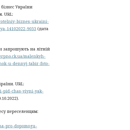
 бізнес України
. URL:
gotelniy-biznes-ukraini-
nya-14102022-9033
(дата
н запрошують на літній
herpno.ck.ua/malenkyh-
ok-u-dennyj-tabir-foto-
країни. URL:
ti-pid-chas-viyni-yak-
10.2022).
есу переселенцям:
yzha-pro-dopomogu-