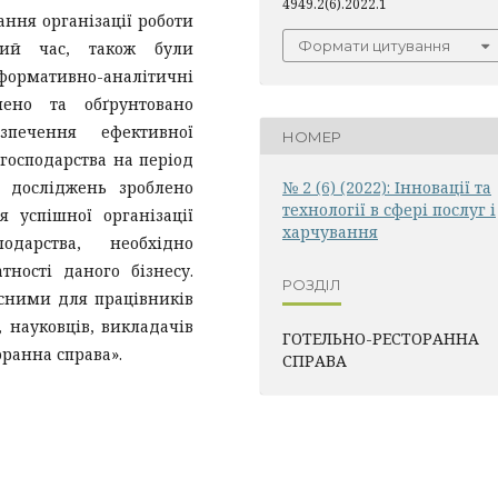
4949.2(6).2022.1
ання організації роботи
Формати цитування
нний час, також були
рмативно-аналітичні
чено та обґрунтовано
зпечення ефективної
НОМЕР
 господарства на період
х досліджень зроблено
№ 2 (6) (2022): Інновації та
технології в сфері послуг і
 успішної організації
харчування
подарства, необхідно
ності даного бізнесу.
РОЗДІЛ
сними для працівників
 науковців, викладачів
ГОТЕЛЬНО-РЕСТОРАННА
оранна справа».
СПРАВА