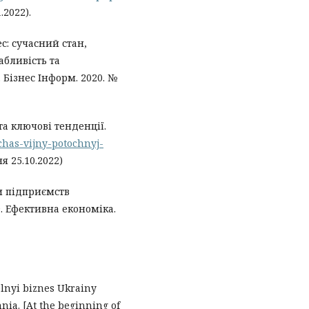
.2022).
с: сучасний стан,
абливість та
 Бізнес Інформ. 2020. №
та ключові тенденції.
chas-vijny-potochnyj-
я 25.10.2022)
ти підприємств
. Ефективна економіка.
elnyi biznes Ukrainy
nia. [At the beginning of