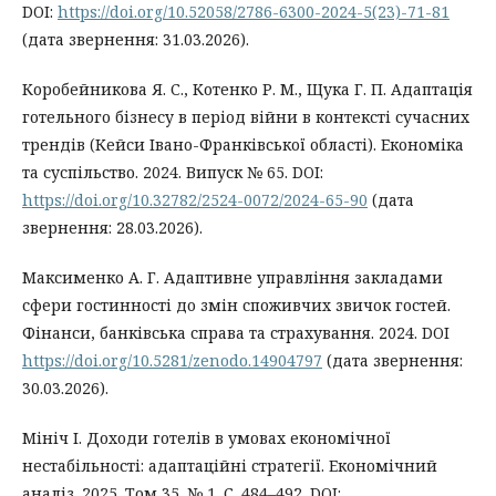
DOI:
https://doi.org/10.52058/2786-6300-2024-5(23)-71-81
(дата звернення: 31.03.2026).
Коробейникова Я. С., Котенко Р. М., Щука Г. П. Адаптація
готельного бізнесу в період війни в контексті сучасних
трендів (Кейси Івано-Франківської області). Економіка
та суспільство. 2024. Випуск № 65. DOI:
https://doi.org/10.32782/2524-0072/2024-65-90
(дата
звернення: 28.03.2026).
Максименко А. Г. Адаптивне управління закладами
сфери гостинності до змін споживчих звичок гостей.
Фінанси, банківська справа та страхування. 2024. DOI
https://doi.org/10.5281/zenodo.14904797
(дата звернення:
30.03.2026).
Мініч І. Доходи готелів в умовах економічної
нестабільності: адаптаційні стратегії. Економічний
аналіз. 2025. Том 35. № 1. С. 484–492. DOI: