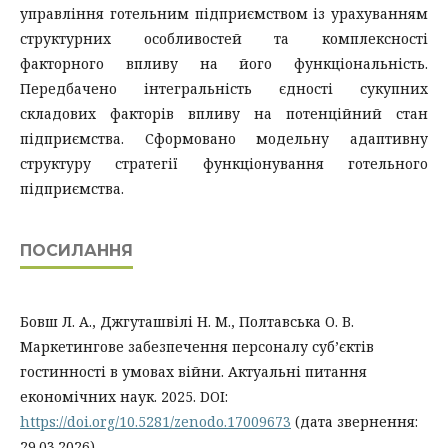
управління готельним підприємством із урахуванням
структурних особливостей та комплексності
факторного впливу на його функціональність.
Передбачено інтегральність єдності сукупних
складових факторів впливу на потенційний стан
підприємства. Сформовано модельну адаптивну
структуру стратегії функціонування готельного
підприємства.
ПОСИЛАННЯ
Бовш Л. А., Джгуташвілі Н. М., Полтавська О. В.
Маркетингове забезпечення персоналу суб’єктів
гостинності в умовах війни. Актуальні питання
економічних наук. 2025. DOI:
https://doi.org/10.5281/zenodo.17009673
(дата звернення:
29.03.2026).