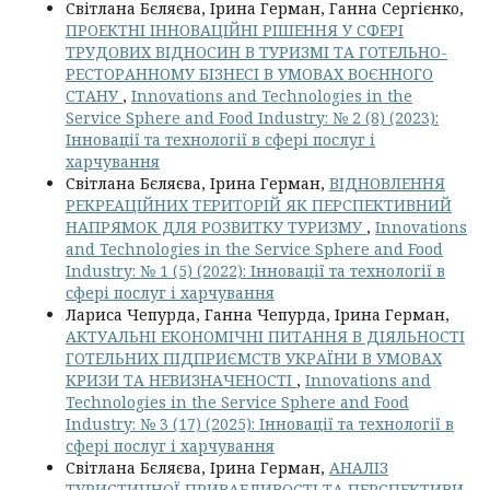
Світлана Бєляєва, Ірина Герман, Ганна Сергієнко,
ПРОЕКТНІ ІННОВАЦІЙНІ РІШЕННЯ У СФЕРІ
ТРУДОВИХ ВІДНОСИН В ТУРИЗМІ ТА ГОТЕЛЬНО-
РЕСТОРАННОМУ БІЗНЕСІ В УМОВАХ ВОЄННОГО
СТАНУ
,
Innovations and Technologies in the
Service Sphere and Food Industry: № 2 (8) (2023):
Інновації та технології в сфері послуг і
харчування
Світлана Бєляєва, Ірина Герман,
ВІДНОВЛЕННЯ
РЕКРЕАЦІЙНИХ ТЕРИТОРІЙ ЯК ПЕРСПЕКТИВНИЙ
НАПРЯМОК ДЛЯ РОЗВИТКУ ТУРИЗМУ
,
Innovations
and Technologies in the Service Sphere and Food
Industry: № 1 (5) (2022): Інновації та технології в
сфері послуг і харчування
Лариса Чепурда, Ганна Чепурда, Ірина Герман,
АКТУАЛЬНІ ЕКОНОМІЧНІ ПИТАННЯ В ДІЯЛЬНОСТІ
ГОТЕЛЬНИХ ПІДПРИЄМСТВ УКРАЇНИ В УМОВАХ
КРИЗИ ТА НЕВИЗНАЧЕНОСТІ
,
Innovations and
Technologies in the Service Sphere and Food
Industry: № 3 (17) (2025): Інновації та технології в
сфері послуг і харчування
Світлана Бєляєва, Ірина Герман,
АНАЛІЗ
ТУРИСТИЧНОЇ ПРИВАБЛИВОСТІ ТА ПЕРСПЕКТИВИ