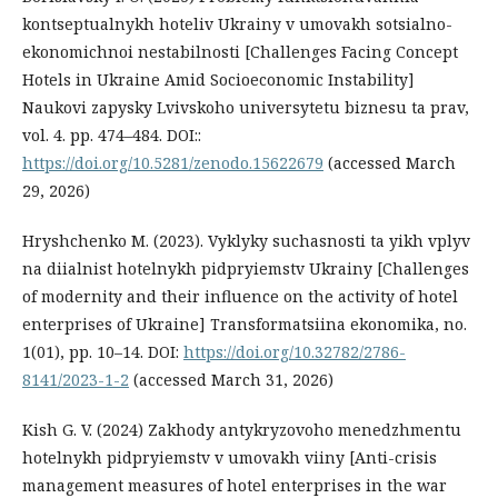
kontseptualnykh hoteliv Ukrainy v umovakh sotsialno-
ekonomichnoi nestabilnosti [Challenges Facing Concept
Hotels in Ukraine Amid Socioeconomic Instability]
Naukovi zapysky Lvivskoho universytetu biznesu ta prav,
vol. 4. рр. 474–484. DOI::
https://doi.org/10.5281/zenodo.15622679
(accessed March
29, 2026)
Hryshchenko M. (2023). Vyklyky suchasnosti ta yikh vplyv
na diialnist hotelnykh pidpryiemstv Ukrainy [Challenges
of modernity and their influence on the activity of hotel
enterprises of Ukraine] Transformatsiina ekonomika, no.
1(01), рр. 10–14. DOI:
https://doi.org/10.32782/2786-
8141/2023-1-2
(accessed March 31, 2026)
Kish G. V. (2024) Zakhody antykryzovoho menedzhmentu
hotelnykh pidpryiemstv v umovakh viiny [Anti-crisis
management measures of hotel enterprises in the war