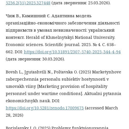
5236.2(31).2025.327448
(дата звернення: 25.03.2026).
Чиж В., Камишний Є. Адаптивна модель
організаційно-економічного забезпечення діяльності
підприємств в умовах невизначеності: український
контекст. Herald of Khmelnytskyi National University.
Economic sciences. Scientific journal. 2025. № 4. С. 658–
662. DOI:
https://doi.org/10.31891/2307-5740-2025-344-4-94
(дата звернення: 30.03.2026).
Bovsh L., Jgutashvili N., Poltavska O. (2025) Marketynhove
zabezpechennia personalu subiektiv hostynnosti v
umovakh viiny [Marketing provision of hospitality
personnel under wartime conditions]. Aktualni pytannia
ekonomichnykh nauk. DOI:
https://doi.org/10.5281/zenodo.17009673
(accessed March
28, 2026)
Borislavsky I. O. (2025) Problemy funktsionuvannia