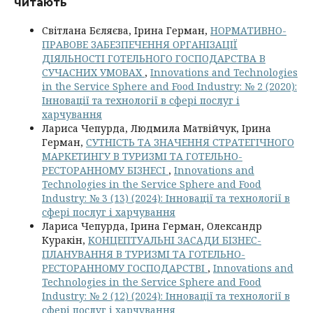
читають
Світлана Бєляєва, Ірина Герман,
НОРМАТИВНО-
ПРАВОВЕ ЗАБЕЗПЕЧЕННЯ ОРГАНІЗАЦІЇ
ДІЯЛЬНОСТІ ГОТЕЛЬНОГО ГОСПОДАРСТВА В
СУЧАСНИХ УМОВАХ
,
Innovations and Technologies
in the Service Sphere and Food Industry: № 2 (2020):
Інновації та технології в сфері послуг і
харчування
Лариса Чепурда, Людмила Матвійчук, Ірина
Герман,
СУТНІСТЬ ТА ЗНАЧЕННЯ СТРАТЕГІЧНОГО
МАРКЕТИНГУ В ТУРИЗМІ ТА ГОТЕЛЬНО-
РЕСТОРАННОМУ БІЗНЕСІ
,
Innovations and
Technologies in the Service Sphere and Food
Industry: № 3 (13) (2024): Інновації та технології в
сфері послуг і харчування
Лариса Чепурда, Ірина Герман, Олександр
Куракін,
КОНЦЕПТУАЛЬНІ ЗАСАДИ БІЗНЕС-
ПЛАНУВАННЯ В ТУРИЗМІ ТА ГОТЕЛЬНО-
РЕСТОРАННОМУ ГОСПОДАРСТВІ
,
Innovations and
Technologies in the Service Sphere and Food
Industry: № 2 (12) (2024): Інновації та технології в
сфері послуг і харчування