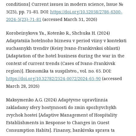
conditions] Current issues in modern science, Issue №
5(23), рр. 71–81. DOI:
https://doi.org/10.52058/2786-6300-
2024-5(23)-71-81
(accessed March 31, 2026)
Korobeinykova Ya., Kotenko R., Shchuka H. (2024)
Adaptatsiia hotelnoho biznesu v period viiny v konteksti
suchasnykh trendiv (Keisy Ivano-Frankivskoi oblasti)
[Adaptation of the hotel business during the war in the
context of current trends (Cases of Ivano-Frankivsk
region)]. Ekonomika ta suspilstvo., vol. no. 65. DOI:
https://doi.org/10.32782/2524-0072/2024-65-90
(accessed
March 28, 2026)
Maksymenko A.G. (2024) Adaptyvne upravlinnia
zakladamy sfery hostynnosti do zmin spozhyvchykh
zvychok hostei [Adaptive Management of Hospitality
Establishments in Response to Changes in Guest
Consumption Habits]. Finansy, bankivska sprava ta