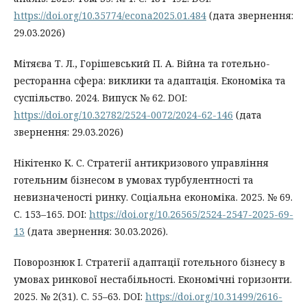
https://doi.org/10.35774/econa2025.01.484
(дата звернення:
29.03.2026)
Мітяєва Т. Л., Горішевський П. А. Війна та готельно-
ресторанна сфера: виклики та адаптація. Економіка та
суспільство. 2024. Випуск № 62. DOI:
https://doi.org/10.32782/2524-0072/2024-62-146
(дата
звернення: 29.03.2026)
Нікітенко К. С. Стратегії антикризового управління
готельним бізнесом в умовах турбулентності та
невизначеності ринку. Соціальна економіка. 2025. № 69.
С. 153–165. DOI:
https://doi.org/10.26565/2524-2547-2025-69-
13
(дата звернення: 30.03.2026).
Поворознюк І. Стратегії адаптації готельного бізнесу в
умовах ринкової нестабільності. Економічні горизонти.
2025. № 2(31). С. 55–63. DOI:
https://doi.org/10.31499/2616-