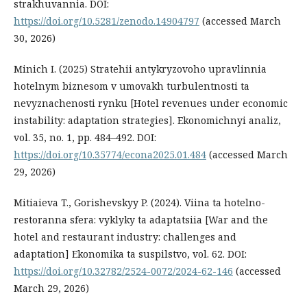
strakhuvannia. DOI:
https://doi.org/10.5281/zenodo.14904797
(accessed March
30, 2026)
Minich I. (2025) Stratehii antykryzovoho upravlinnia
hotelnym biznesom v umovakh turbulentnosti ta
nevyznachenosti rynku [Hotel revenues under economic
instability: adaptation strategies]. Ekonomichnyi analiz,
vol. 35, no. 1, рр. 484–492. DOI:
https://doi.org/10.35774/econa2025.01.484
(accessed March
29, 2026)
Mitiaieva T., Gorishevskyy P. (2024). Viina ta hotelno-
restoranna sfera: vyklyky ta adaptatsiia [War and the
hotel and restaurant industry: challenges and
adaptation] Ekonomika ta suspilstvo, vol. 62. DOI:
https://doi.org/10.32782/2524-0072/2024-62-146
(accessed
March 29, 2026)