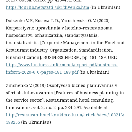
https://tourlib.net/statti_ukr/divenko.htm
(in Ukrainian)
Dotsenko V. F., Kosova T. D., Yaroshevska O. V. (2020)
Korporatyvne upravlinnia v hotelno-restorannomu
hospodarstvi: orhanizatsiia, standartyzatsiia,
finansializatsiia [Corporate Management in the Hotel and
Restaurant Industry: Organization, Standardization,
Financialization]. BUSINESSINFORM, pр. 181–189. URL:
https://www.business-inform.net/export_pdf/business-
inform-2020-6_0-pages-181_189.pdf
(in Ukrainian)
Zinchenko V. (2019) Osoblyvosti biznes-planuvannia v
sferi obsluhovuvannia [Features of business planning in
the service sector]. Restaurant and hotel consulting.
Innovations, vol. 2, no. 2. pp. 284–291. Available at:
http://restauranthotel.knukim.edu.ua/article/view/188213/
188256
(in Ukrainian)