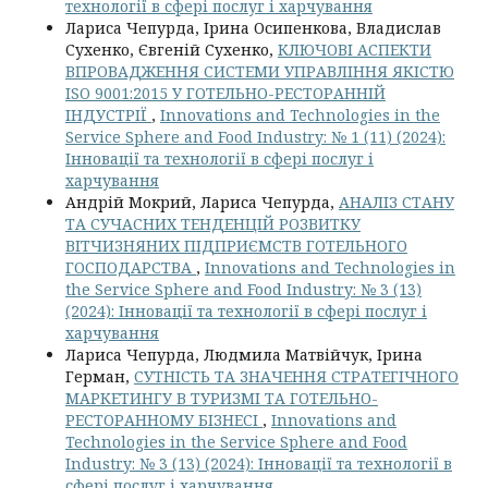
технології в сфері послуг і харчування
Лариса Чепурда, Ірина Осипенкова, Владислав
Сухенко, Євгеній Сухенко,
КЛЮЧОВІ АСПЕКТИ
ВПРОВАДЖЕННЯ СИСТЕМИ УПРАВЛІННЯ ЯКІСТЮ
ISO 9001:2015 У ГОТЕЛЬНО-РЕСТОРАННІЙ
ІНДУСТРІЇ
,
Innovations and Technologies in the
Service Sphere and Food Industry: № 1 (11) (2024):
Інновації та технології в сфері послуг і
харчування
Андрій Мокрий, Лариса Чепурда,
АНАЛІЗ СТАНУ
ТА СУЧАСНИХ ТЕНДЕНЦІЙ РОЗВИТКУ
ВІТЧИЗНЯНИХ ПІДПРИЄМСТВ ГОТЕЛЬНОГО
ГОСПОДАРСТВА
,
Innovations and Technologies in
the Service Sphere and Food Industry: № 3 (13)
(2024): Інновації та технології в сфері послуг і
харчування
Лариса Чепурда, Людмила Матвійчук, Ірина
Герман,
СУТНІСТЬ ТА ЗНАЧЕННЯ СТРАТЕГІЧНОГО
МАРКЕТИНГУ В ТУРИЗМІ ТА ГОТЕЛЬНО-
РЕСТОРАННОМУ БІЗНЕСІ
,
Innovations and
Technologies in the Service Sphere and Food
Industry: № 3 (13) (2024): Інновації та технології в
сфері послуг і харчування