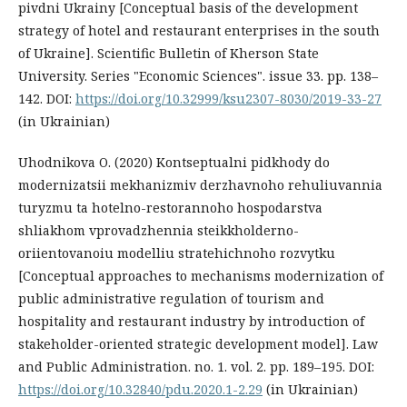
pivdni Ukrainy [Conceptual basis of the development
strategy of hotel and restaurant enterprises in the south
of Ukraine]. Scientific Bulletin of Kherson State
University. Series "Economic Sciences". issue 33. pр. 138–
142. DOI:
https://doi.org/10.32999/ksu2307-8030/2019-33-27
(in Ukrainian)
Uhodnikova O. (2020) Kontseptualni pidkhody do
modernizatsii mekhanizmiv derzhavnoho rehuliuvannia
turyzmu ta hotelno-restorannoho hospodarstva
shliakhom vprovadzhennia steikkholderno-
oriientovanoiu modelliu stratehichnoho rozvytku
[Conceptual approaches to mechanisms modernization of
public administrative regulation of tourism and
hospitality and restaurant industry by introduction of
stakeholder-oriented strategic development model]. Law
and Public Administration. no. 1. vol. 2. pр. 189–195. DOI:
https://doi.org/10.32840/pdu.2020.1-2.29
(in Ukrainian)