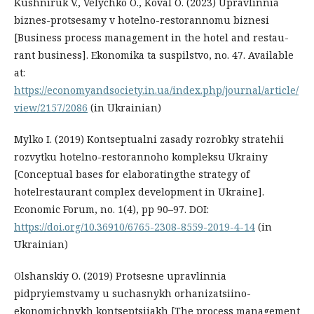
Kushniruk V., Velychko O., Koval O. (2023) Upravlinnia
biznes-protsesamy v hotelno-restorannomu biznesi
[Business process management in the hotel and restau-
rant business]. Ekonomika ta suspilstvo, no. 47. Available
at:
https://economyandsociety.in.ua/index.php/journal/article/
view/2157/2086
(in Ukrainian)
Mylko I. (2019) Kontseptualni zasady rozrobky stratehii
rozvytku hotelno-restorannoho kompleksu Ukrainy
[Conceptual bases for elaboratingthe strategy of
hotelrestaurant complex development in Ukraine].
Economic Forum, no. 1(4), pp 90–97. DOI:
https://doi.org/10.36910/6765-2308-8559-2019-4-14
(in
Ukrainian)
Olshanskiy O. (2019) Protsesne upravlinnia
pidpryiemstvamy u suchasnykh orhanizatsiino-
ekonomichnykh kontseptsiiakh [The process management