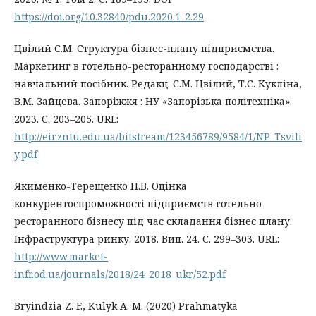
https://doi.org/10.32840/pdu.2020.1-2.29
Цвілий С.М. Структура бізнес-плану підприємства.
Маркетинг в готельно-ресторанному господарстві :
навчальний посібник. Редакц. С.М. Цвілий, Т.С. Кукліна,
В.М. Зайцева. Запоріжжя : НУ «Запорізька політехніка».
2023. С. 203–205. URL:
http://eir.zntu.edu.ua/bitstream/123456789/9584/1/NP_Tsvili
y.pdf
Якименко-Терещенко Н.В. Оцінка
конкурентоспроможності підприємств готельно-
ресторанного бізнесу під час складання бізнес плану.
Інфраструктура ринку. 2018. Вип. 24. С. 299–303. URL:
http://www.market-
infr.od.ua/journals/2018/24_2018_ukr/52.pdf
Bryindzia Z. F., Kulyk A. M. (2020) Prahmatyka