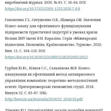
виробничий журнал. 2020. № 85. С. 56–64. DOI:
https://doi.org/10.37332/2309-1533.2020.7-8.8
Гапоненко Г.І., Євтушенко О.В., Шамара І.М. Значення
бізнес-плану для ефективного функціонування
підприємств туристичної індустрії в умовах кризи.
Вісник ХНУ імені В.Н. Каразіна. Серія «Міжнародні
відносини. Економіка. Країнознавство. Туризм». 2020.
Вип. 11. С. 104–110. DOI:
https://doi.org/10.26565/2310H9513H2020H11H12
Гурбик Ю.Ю., Біляєв С.С., Сальнікова М.В. Бізнес-
планування як ефективний метод антикризового
управління компанією: теоретико-методологічний
аспект. Причорноморські економічні студії. 2018.
Випуск 32. С. 83–87. URL:
http://bses.in.ua/journals/2018/32_2018/18.pdf
Дівенко Ю.І. Організаційні засади розробки концепції