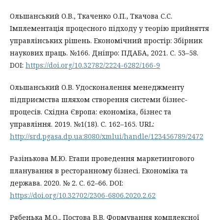
Ольшанський О.В., Ткаченко О.П., Ткачова С.С.
Імплементація процесного підходу у теорію прийняття
управлінських рішень. Економічний простір: Збірник
наукових праць. №166. Дніпро: ПДАБА, 2021. С. 53–58.
DOI:
https://doi.org/10.32782/2224-6282/166-9
Ольшанський О.В. Удосконалення менеджменту
підприємства шляхом створення системи бізнес-
процесів. Східна Європа: економіка, бізнес та
управління. 2019. №1(18). С. 162–165. URL:
http://srd.pgasa.dp.ua:8080/xmlui/handle/123456789/2472
Разінькова М.Ю. Етапи проведення маркетингового
планування в ресторанному бізнесі. Економіка та
держава. 2020. № 2. С. 62–66. DOI:
https://doi.org/10.32702/2306-6806.2020.2.62
Рябенька М.О., Постова В.В. Формування комплексної