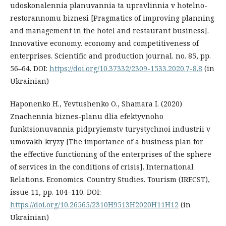
udoskonalennia planuvannia ta upravlinnia v hotelno-
restorannomu biznesi [Pragmatics of improving planning
and management in the hotel and restaurant business].
Innovative economy. economy and competitiveness of
enterprises. Scientific and production journal. no. 85, pр.
56–64. DOI:
https://doi.org/10.37332/2309-1533.2020.7-8.8
(in
Ukrainian)
Haponenko H., Yevtushenko O., Shamara I. (2020)
Znachennia biznes-planu dlia efektyvnoho
funktsionuvannia pidpryiemstv turystychnoi industrii v
umovakh kryzy [The importance of a business plan for
the effective functioning of the enterprises of the sphere
of services in the conditions of crisis]. International
Relations. Еconomics. Country Studies. Tourism (IRECST),
issue 11, pр. 104–110. DOI:
https://doi.org/10.26565/2310H9513H2020H11H12
(in
Ukrainian)