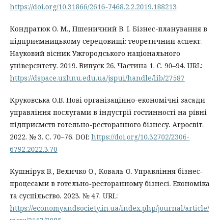
https://doi.org/10.31866/2616-7468.2.2.2019.188213
Кондратюк О. М., Пшеничний В. І. Бізнес-планування в
підприємницькому середовищі: теоретичний аспект.
Науковий вісник Ужгородського національного
університету. 2019. Випуск 26. Частина 1. С. 90–94. URL:
https://dspace.uzhnu.edu.ua/jspui/handle/lib/27587
Круковська О.В. Нові організаційно-економічні засади
управління послугами в індустрії гостинності на рівні
підприємств готельно-ресторанного бізнесу. Агросвіт.
2022. № 3. С. 70–76. DOI:
https://doi.org/10.32702/2306-
6792.2022.3.70
Кушнірук В., Величко О., Коваль О. Управління бізнес-
процесами в готельно-ресторанному бізнесі. Економіка
та суспільство. 2023. № 47. URL:
https://economyandsociety.in.ua/index.php/journal/article/