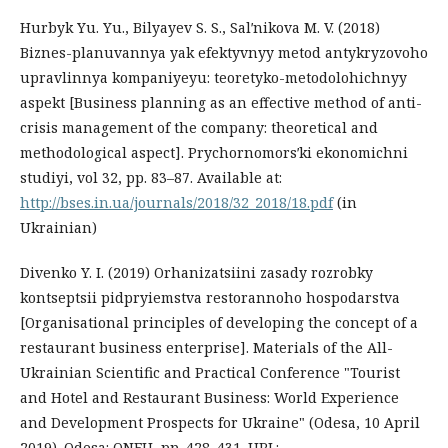
Hurbyk Yu. Yu., Bilyayev S. S., Salʹnikova M. V. (2018)
Biznes-planuvannya yak efektyvnyy metod antykryzovoho
upravlinnya kompaniyeyu: teoretyko-metodolohichnyy
aspekt [Business planning as an effective method of anti-
crisis management of the company: theoretical and
methodological aspect]. Prychornomorsʹki ekonomichni
studiyi, vol 32, pp. 83–87. Available at:
http://bses.in.ua/journals/2018/32_2018/18.pdf
(in
Ukrainian)
Divenko Y. I. (2019) Orhanizatsiini zasady rozrobky
kontseptsii pidpryiemstva restorannoho hospodarstva
[Organisational principles of developing the concept of a
restaurant business enterprise]. Materials of the All-
Ukrainian Scientific and Practical Conference "Tourist
and Hotel and Restaurant Business: World Experience
and Development Prospects for Ukraine" (Odesa, 10 April
2019). Odesa: ONEU, pр. 428–431. URL: