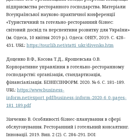
підприємства ресторанного господарства. Матеріали
Всеукраїнської науково-практичної конференції
«Туристичний та готельно-ресторанний бізнес:
світовий досвід та перспективи розвитку для України»
(м. Одеса, 10 квітня 2019 р.). Одеса: ОНЕУ, 2019. С. 428–
431. URL:
https://tourlib.net/statti_ukr/divenko.htm
Доценко В.Ф., Косова Т.Д., Ярошевська О.В.
Корпоративне управління в готельно-ресторанному
господарстві: організація, стандартизація,
фінансіалізація. БІЗНЕСІНФОРМ. 2020. № 6. С. 181–189.
URL:
https://www.business-
inform.net/export_pdf/business-inform-2020-6_0-pages-
181_189.pdf
Зінченко В. Особливості бізнес-планування в сфері
обслуговування. Ресторанний і готельний консалтинг.
Інновації. 2019. Вип. 2 (2). С. 284–291. DOI: