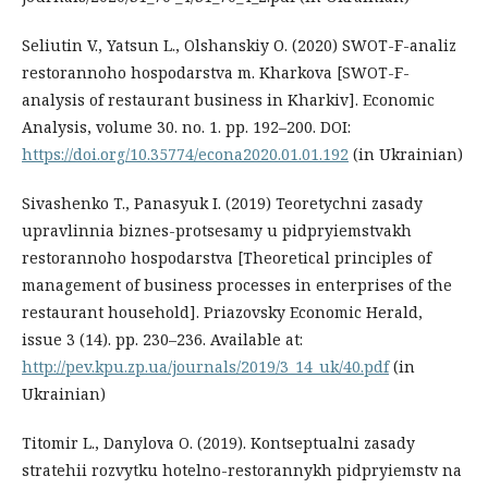
Seliutin V., Yatsun L., Olshanskiy О. (2020) SWOT-F-analiz
restorannoho hospodarstva m. Kharkova [SWOT-F-
analysis of restaurant business in Kharkiv]. Economic
Analysis, volume 30. no. 1. pр. 192–200. DOI:
https://doi.org/10.35774/econa2020.01.01.192
(in Ukrainian)
Sivashenko T., Panasyuk I. (2019) Teoretychni zasady
upravlinnia biznes-protsesamy u pidpryiemstvakh
restorannoho hospodarstva [Theoretical principles of
management of business processes in enterprises of the
restaurant household]. Priazovsky Economic Herald,
issue 3 (14). pр. 230–236. Available at:
http://pev.kpu.zp.ua/journals/2019/3_14_uk/40.pdf
(in
Ukrainian)
Titomir L., Danylova O. (2019). Kontseptualni zasady
stratehii rozvytku hotelno-restorannykh pidpryiemstv na