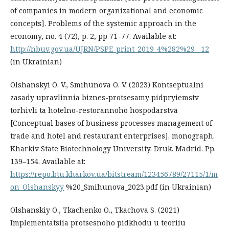
of companies in modern organizational and economic
concepts]. Problems of the systemic approach in the
economy, no. 4 (72), p. 2, pр 71–77. Available at:
http://nbuv.gov.ua/UJRN/PSPE_print_2019_4%282%29__12
(in Ukrainian)
Olshanskyi O. V., Smihunova O. V. (2023) Kontseptualni
zasady upravlinnia biznes-protsesamy pidpryiemstv
torhivli ta hotelno-restorannoho hospodarstva
[Conceptual bases of business processes management of
trade and hotel and restaurant enterprises]. monograph.
Kharkiv State Biotechnology University. Druk. Madrid. Рр.
139–154. Available at:
https://repo.btu.kharkov.ua/bitstream/123456789/27115/1/m
on_Olshanskyy
%20_Smihunova_2023.pdf (in Ukrainian)
Olshanskiy O., Tkachenko O., Tkachova S. (2021)
Implementatsiia protsesnoho pidkhodu u teoriiu