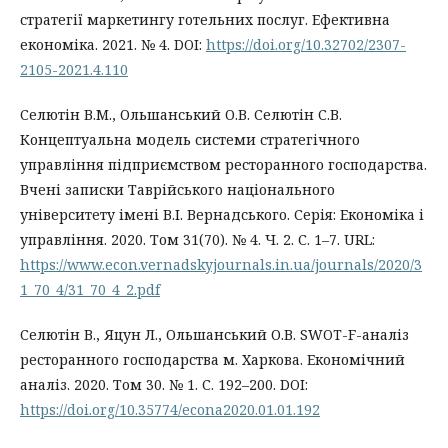
стратегії маркетингу готельних послуг. Ефективна
економіка. 2021. № 4. DOI:
https://doi.org/10.32702/2307-
2105-2021.4.110
Селютін В.М., Ольшанський О.В. Селютін С.В.
Концептуальна модель системи стратегічного
управління підприємством ресторанного господарства.
Вчені записки Таврійського національного
університету імені В.І. Вернадського. Серія: Економіка і
управління. 2020. Том 31(70). № 4. Ч. 2. С. 1–7. URL:
https://www.econ.vernadskyjournals.in.ua/journals/2020/3
1_70_4/31_70_4_2.pdf
Селютін В., Яцун Л., Ольшанський О.В. SWOT-F-аналіз
ресторанного господарства м. Харкова. Економічний
аналіз. 2020. Том 30. № 1. С. 192–200. DOI:
https://doi.org/10.35774/econa2020.01.01.192