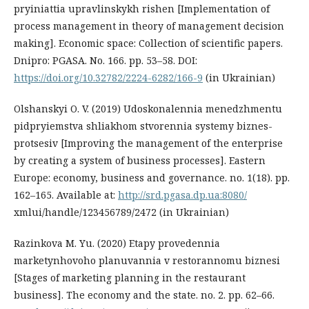
pryiniattia upravlinskykh rishen [Implementation of
process management in theory of management decision
making]. Economic space: Collection of scientific papers.
Dnipro: PGASA. No. 166. pр. 53–58. DOI:
https://doi.org/10.32782/2224-6282/166-9
(in Ukrainian)
Olshanskyi O. V. (2019) Udoskonalennia menedzhmentu
pidpryiemstva shliakhom stvorennia systemy biznes-
protsesiv [Improving the management of the enterprise
by creating a system of business processes]. Eastern
Europe: economy, business and governance. no. 1(18). pр.
162–165. Available at:
http://srd.pgasa.dp.ua:8080/
xmlui/handle/123456789/2472 (in Ukrainian)
Razinkova M. Yu. (2020) Etapy provedennia
marketynhovoho planuvannia v restorannomu biznesi
[Stages of marketing planning in the restaurant
business]. The economy and the state. no. 2. pр. 62–66.