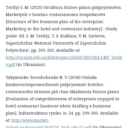
Tsvilyi S. M. (2023) Struktura biznes-planu pidpryiemstva.
Marketynh v hotelno-restorannomu hospodarstvi
[Structure of the business plan of the enterprise.
Marketing in the hotel and restaurant industry] : Study
guide. Ed. S. M. Tsvilyi, T. S. Kuklina, V. M. Zaitseva.
Zaporizhzhia: National University of Zaporizhzhia
Polytechnic. pр. 203–205. Available at:
http://eir.zntu.edu.ua/bitstream/123456789/9584/1/NP_Tsvili
y.pdf
(in Ukrainian)
Yakymenko-Tereshchenko N. V. (2018) Otsinka
konkurentospromozhnosti pidpryiemstv hotelno-
restorannoho biznesu pid chas skladannia biznes planu
[Evaluation of competitiveness of enterprises engaged in
hotel-restaurant business when drafting a business
plan]. Infrastruktura rynku. is. 24. pp. 299–303. Available
at:
http://www.market-
infr.od.ua/journals/2018/24_2018_ukr/52.pdf
(in Ukrainian)