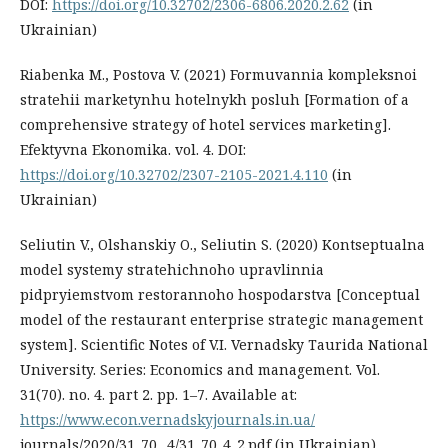
DOI:
https://doi.org/10.32702/2306-6806.2020.2.62
(in
Ukrainian)
Riabenka M., Postova V. (2021) Formuvannia kompleksnoi
stratehii marketynhu hotelnykh posluh [Formation of a
comprehensive strategy of hotel services marketing].
Efektyvna Ekonomika. vol. 4. DOI:
https://doi.org/10.32702/2307-2105-2021.4.110
(in
Ukrainian)
Seliutin V., Olshanskiy O., Seliutin S. (2020) Kontseptualna
model systemy stratehichnoho upravlinnia
pidpryiemstvom restorannoho hospodarstva [Conceptual
model of the restaurant enterprise strategic management
system]. Scientific Notes of V.I. Vernadsky Taurida National
University. Series: Economics and management. Vol.
31(70). no. 4. part 2. pр. 1–7. Available at:
https://www.econ.vernadskyjournals.in.ua/
journals/2020/31_70 _4/31_70_4_2.pdf (in Ukrainian)