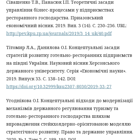
Cівашенко Т.В., Панасюк І.П. Теоретичні засади
управління бізнес-процесами у підприємствах
ресторанного господарства. Приазовський
економічний вісник. 2019. Вип. 3 (14). С. 230–236. URL:
http://pev.kpu.zp.ua/journals/2019/3_14_uk/40.pdf
Тітомир Л.А., Данилова О.І. Концептуальні засади
стратегій розвитку готельно-ресторанних підприємств
на півдні України. Науковий вісник Херсонського
державного університету. Серія «Економічні науки».
2019. Випуск 33. С. 138–142. DOI:
https://doi.org/10.32999/ksu2307-8030/2019-33-27
Угоднікова О.І. Концептуальні підходи до модернізації
механізмів державного регулювання туризму та
готельно-ресторанного господарства шляхом
впровадження стейкхолдерно-орієнтованою моделлю
стратегічного розвитку. Право та державне управління.
2020. № 1. Том 2. С. 189–195. DOI