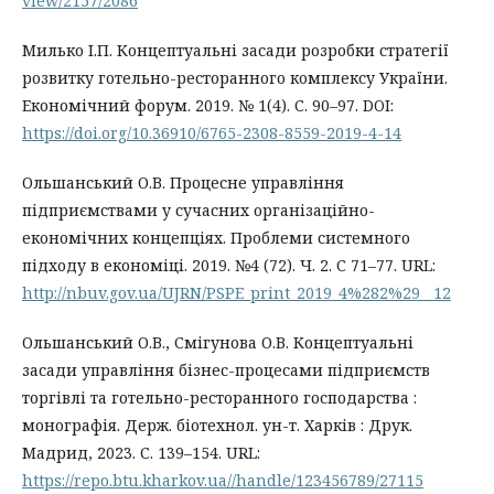
view/2157/2086
Милько І.П. Концептуальні засади розробки стратегії
розвитку готельно-ресторанного комплексу України.
Економічний форум. 2019. № 1(4). С. 90–97. DOI:
https://doi.org/10.36910/6765-2308-8559-2019-4-14
Ольшанський О.В. Процесне управління
підприємствами у сучасних організаційно-
економічних концепціях. Проблеми системного
підходу в економіці. 2019. №4 (72). Ч. 2. С 71–77. URL:
http://nbuv.gov.ua/UJRN/PSPE_print_2019_4%282%29__12
Ольшанський О.В., Смігунова О.В. Концептуальні
засади управління бізнес-процесами підприємств
торгівлі та готельно-ресторанного господарства :
монографія. Держ. біотехнол. ун-т. Харків : Друк.
Мадрид, 2023. С. 139–154. URL:
https://repo.btu.kharkov.ua//handle/123456789/27115