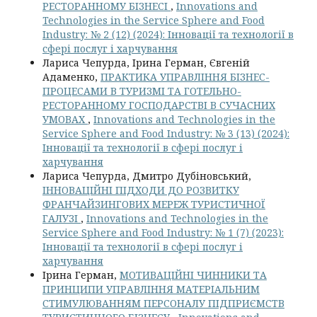
РЕСТОРАННОМУ БІЗНЕСІ
,
Innovations and
Technologies in the Service Sphere and Food
Industry: № 2 (12) (2024): Інновації та технології в
сфері послуг і харчування
Лариса Чепурда, Ірина Герман, Євгеній
Адаменко,
ПРАКТИКА УПРАВЛІННЯ БІЗНЕС-
ПРОЦЕСАМИ В ТУРИЗМІ ТА ГОТЕЛЬНО-
РЕСТОРАННОМУ ГОСПОДАРСТВІ В СУЧАСНИХ
УМОВАХ
,
Innovations and Technologies in the
Service Sphere and Food Industry: № 3 (13) (2024):
Інновації та технології в сфері послуг і
харчування
Лариса Чепурда, Дмитро Дубіновський,
ІННОВАЦІЙНІ ПІДХОДИ ДО РОЗВИТКУ
ФРАНЧАЙЗИНГОВИХ МЕРЕЖ ТУРИСТИЧНОЇ
ГАЛУЗІ
,
Innovations and Technologies in the
Service Sphere and Food Industry: № 1 (7) (2023):
Інновації та технології в сфері послуг і
харчування
Ірина Герман,
МОТИВАЦІЙНІ ЧИННИКИ ТА
ПРИНЦИПИ УПРАВЛІННЯ МАТЕРІАЛЬНИМ
СТИМУЛЮВАННЯМ ПЕРСОНАЛУ ПІДПРИЄМСТВ