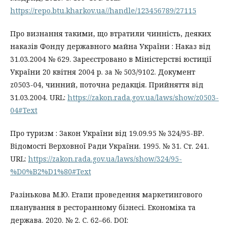
https://repo.btu.kharkov.ua//handle/123456789/27115
Про визнання такими, що втратили чинність, деяких
наказів Фонду державного майна України : Наказ від
31.03.2004 № 629. Зареєстровано в Міністерстві юстиції
України 20 квітня 2004 р. за № 503/9102. Документ
z0503-04, чинний, поточна редакція. Прийняття від
31.03.2004. URL:
https://zakon.rada.gov.ua/laws/show/z0503-
04#Text
Про туризм : Закон України від 19.09.95 № 324/95-ВР.
Відомості Верховної Ради України. 1995. № 31. Ст. 241.
URL:
https://zakon.rada.gov.ua/laws/show/324/95-
%D0%B2%D1%80#Text
Разінькова М.Ю. Етапи проведення маркетингового
планування в ресторанному бізнесі. Економіка та
держава. 2020. № 2. С. 62–66. DOI: