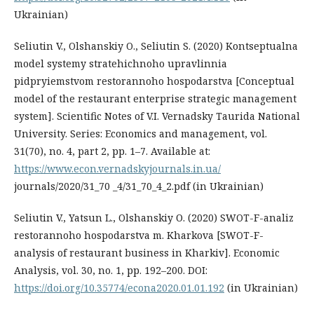
Ukrainian)
Seliutin V., Olshanskiy O., Seliutin S. (2020) Kontseptualna
model systemy stratehichnoho upravlinnia
pidpryiemstvom restorannoho hospodarstva [Conceptual
model of the restaurant enterprise strategic management
system]. Scientific Notes of V.I. Vernadsky Taurida National
University. Series: Economics and management, vol.
31(70), no. 4, part 2, рр. 1–7. Available at:
https://www.econ.vernadskyjournals.in.ua/
journals/2020/31_70 _4/31_70_4_2.pdf (in Ukrainian)
Seliutin V., Yatsun L., Olshanskiy О. (2020) SWOT-F-analiz
restorannoho hospodarstva m. Kharkova [SWOT-F-
analysis of restaurant business in Kharkiv]. Economic
Analysis, vol. 30, no. 1, рр. 192–200. DOI:
https://doi.org/10.35774/econa2020.01.01.192
(in Ukrainian)