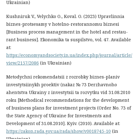
Ukrainian)
Kushniruk V., Velychko O., Koval. O. (2023) Upravlinnia
biznes-protsesamy v hotelno-restorannomu biznesi
[Business process management in the hotel and restau-
rant business]. Ekonomika ta suspilstvo, vol. 47. Available
at:
https://economyandsociety.in.ua/index.php/journal/article/
view/2157/2086
(in Ukrainian)
Metodychni rekomendatsii z rozrobky biznes-planiv
investytsiinykh proektiv (nakaz № 73 Derzhavnoho
ahentstva Ukrainy z investytsii ta rozvytku vid 31.08.2010
roku [Methodical recommendations for the development
of business plans for investment projects (Order No. 73 of
the State Agency of Ukraine for Investments and
Development of 31.08.2010]. Kyiv. (2010). Available at:
https://zakon.rada.gov.ua/rada/show/v0018745-10
(in
Ukrainian)