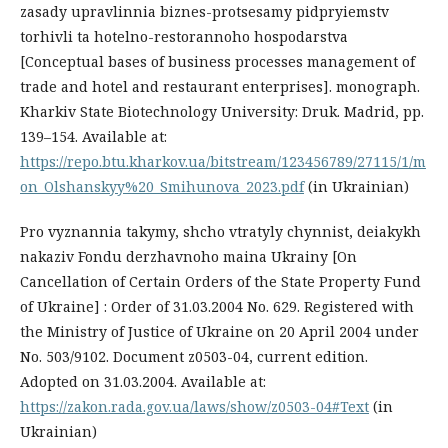
zasady upravlinnia biznes-protsesamy pidpryiemstv
torhivli ta hotelno-restorannoho hospodarstva
[Conceptual bases of business processes management of
trade and hotel and restaurant enterprises]. monograph.
Kharkiv State Biotechnology University: Druk. Madrid, pр.
139–154. Available at:
https://repo.btu.kharkov.ua/bitstream/123456789/27115/1/m
on_Olshanskyy%20_Smihunova_2023.pdf
(in Ukrainian)
Pro vyznannia takymy, shcho vtratyly chynnist, deiakykh
nakaziv Fondu derzhavnoho maina Ukrainy [On
Cancellation of Certain Orders of the State Property Fund
of Ukraine] : Order of 31.03.2004 No. 629. Registered with
the Ministry of Justice of Ukraine on 20 April 2004 under
No. 503/9102. Document z0503-04, current edition.
Adopted on 31.03.2004. Available at:
https://zakon.rada.gov.ua/laws/show/z0503-04#Text
(in
Ukrainian)