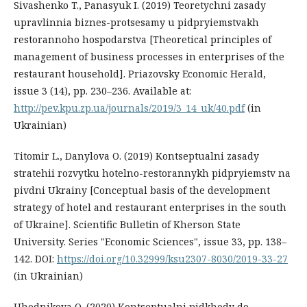
Sivashenko T., Panasyuk I. (2019) Teoretychni zasady
upravlinnia biznes-protsesamy u pidpryiemstvakh
restorannoho hospodarstva [Theoretical principles of
management of business processes in enterprises of the
restaurant household]. Priazovsky Economic Herald,
issue 3 (14), pр. 230–236. Available at:
http://pev.kpu.zp.ua/journals/2019/3_14_uk/40.pdf
(in
Ukrainian)
Titomir L., Danylova O. (2019) Kontseptualni zasady
stratehii rozvytku hotelno-restorannykh pidpryiemstv na
pivdni Ukrainy [Conceptual basis of the development
strategy of hotel and restaurant enterprises in the south
of Ukraine]. Scientific Bulletin of Kherson State
University. Series "Economic Sciences", issue 33, pр. 138–
142. DOI:
https://doi.org/10.32999/ksu2307-8030/2019-33-27
(in Ukrainian)
Uhodnikova O. (2020) Kontseptualni pidkhody do