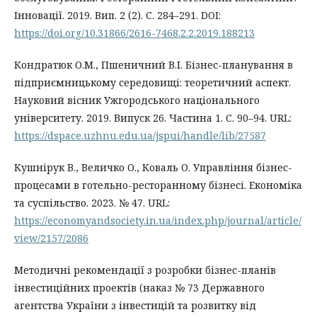
Інновації. 2019. Вип. 2 (2). С. 284–291. DOI:
https://doi.org/10.31866/2616-7468.2.2.2019.188213
Кондратюк О.М., Пшеничний В.І. Бізнес-планування в
підприємницькому середовищі: теоретичний аспект.
Науковий вісник Ужгородського національного
університету. 2019. Випуск 26. Частина 1. С. 90–94. URL:
https://dspace.uzhnu.edu.ua/jspui/handle/lib/27587
Кушнірук В., Величко О., Коваль О. Управління бізнес-
процесами в готельно-ресторанному бізнесі. Економіка
та суспільство. 2023. № 47. URL:
https://economyandsociety.in.ua/index.php/journal/article/
view/2157/2086
Методичні рекомендації з розробки бізнес-планів
інвестиційних проектів (наказ № 73 Державного
агентства України з інвестицій та розвитку від