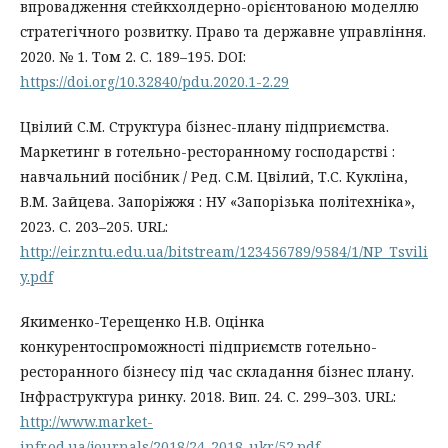
впровадження стейкхолдерно-орієнтованою моделлю
стратегічного розвитку. Право та державне управління.
2020. № 1. Том 2. С. 189–195. DOI:
https://doi.org/10.32840/pdu.2020.1-2.29
Цвілий С.М. Структура бізнес-плану підприємства.
Маркетинг в готельно-ресторанному господарстві :
навчальний посібник / Ред. С.М. Цвілий, Т.С. Кукліна,
В.М. Зайцева. Запоріжжя : НУ «Запорізька політехніка»,
2023. С. 203–205. URL:
http://eir.zntu.edu.ua/bitstream/123456789/9584/1/NP_Tsvili
y.pdf
Якименко-Терещенко Н.В. Оцінка
конкурентоспроможності підприємств готельно-
ресторанного бізнесу під час складання бізнес плану.
Інфраструктура ринку. 2018. Вип. 24. С. 299–303. URL:
http://www.market-
infr.od.ua/journals/2018/24_2018_ukr/52.pdf