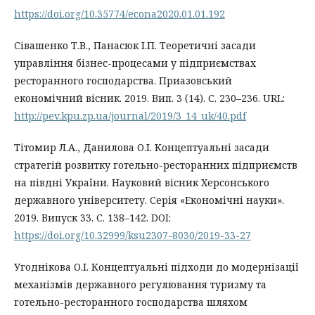
https://doi.org/10.35774/econa2020.01.01.192
Cівашенко Т.В., Панасюк І.П. Теоретичні засади
управління бізнес-процесами у підприємствах
ресторанного господарства. Приазовський
економічний вісник. 2019. Вип. 3 (14). С. 230–236. URL:
http://pev.kpu.zp.ua/journal/2019/3_14_uk/40.pdf
Тітомир Л.А., Данилова О.І. Концептуальні засади
стратегій розвитку готельно-ресторанних підприємств
на півдні України. Науковий вісник Херсонського
державного університету. Серія «Економічні науки».
2019. Випуск 33. С. 138–142. DOI:
https://doi.org/10.32999/ksu2307-8030/2019-33-27
Угоднікова О.І. Концептуальні підходи до модернізації
механізмів державного регулювання туризму та
готельно-ресторанного господарства шляхом