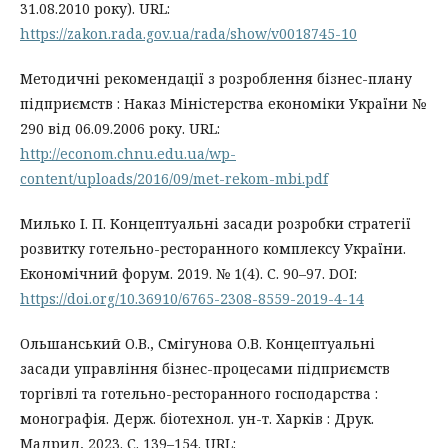
31.08.2010 року). URL:
https://zakon.rada.gov.ua/rada/show/v0018745-10
Методичні рекомендації з розроблення бізнес-плану
підприємств : Наказ Міністерства економіки України №
290 від 06.09.2006 року. URL:
http://econom.chnu.edu.ua/wp-
content/uploads/2016/09/met-rekom-mbi.pdf
Милько І. П. Концептуальні засади розробки стратегії
розвитку готельно-ресторанного комплексу України.
Економічний форум. 2019. № 1(4). С. 90–97. DOI:
https://doi.org/10.36910/6765-2308-8559-2019-4-14
Ольшанський О.В., Смігунова О.В. Концептуальні
засади управління бізнес-процесами підприємств
торгівлі та готельно-ресторанного господарства :
монографія. Держ. біотехнол. ун-т. Харків : Друк.
Мадрид, 2023. С. 139–154. URL: