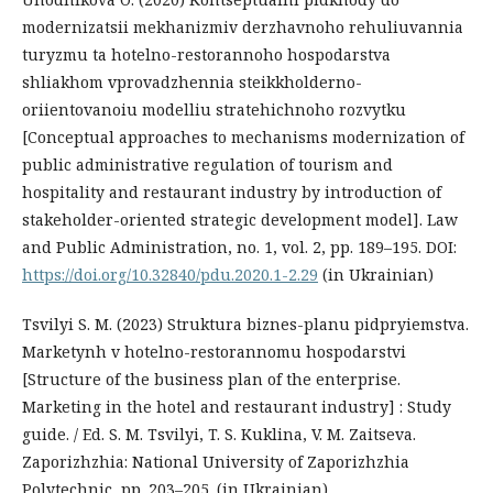
modernizatsii mekhanizmiv derzhavnoho rehuliuvannia
turyzmu ta hotelno-restorannoho hospodarstva
shliakhom vprovadzhennia steikkholderno-
oriientovanoiu modelliu stratehichnoho rozvytku
[Conceptual approaches to mechanisms modernization of
public administrative regulation of tourism and
hospitality and restaurant industry by introduction of
stakeholder-oriented strategic development model]. Law
and Public Administration, no. 1, vol. 2, pр. 189–195. DOI:
https://doi.org/10.32840/pdu.2020.1-2.29
(in Ukrainian)
Tsvilyi S. M. (2023) Struktura biznes-planu pidpryiemstva.
Marketynh v hotelno-restorannomu hospodarstvi
[Structure of the business plan of the enterprise.
Marketing in the hotel and restaurant industry] : Study
guide. / Ed. S. M. Tsvilyi, T. S. Kuklina, V. M. Zaitseva.
Zaporizhzhia: National University of Zaporizhzhia
Polytechnic, pр. 203–205. (in Ukrainian)