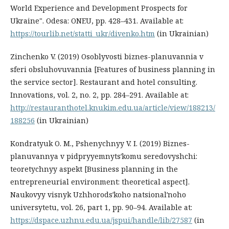
World Experience and Development Prospects for
Ukraine". Odesa: ONEU, pр. 428–431. Available at:
https://tourlib.net/statti_ukr/divenko.htm
(in Ukrainian)
Zinchenko V. (2019) Osoblyvosti biznes-planuvannia v
sferi obsluhovuvannia [Features of business planning in
the service sector]. Restaurant and hotel consulting.
Innovations, vol. 2, no. 2, pp. 284–291. Available at:
http://restauranthotel.knukim.edu.ua/article/view/188213/
188256
(in Ukrainian)
Kondratyuk O. M., Pshenychnyy V. І. (2019) Biznes-
planuvannya v pidpryyemnytsʹkomu seredovyshchi:
teoretychnyy aspekt [Business planning in the
entrepreneurial environment: theoretical aspect].
Naukovyy visnyk Uzhhorodsʹkoho natsionalʹnoho
universytetu, vol. 26, part 1, pp. 90–94. Available at:
https://dspace.uzhnu.edu.ua/jspui/handle/lib/27587
(in