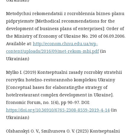
Metodychni rekomendatsii z rozroblennia biznes-planu
pidpryiemstv [Methodical recommendations for the
development of business plans of enterprises]: Order of
the Ministry of Economy of Ukraine No. 290 of 06.09.2006.
Available at:
http://econom.chnu.edu.ua/wp-
content/uploads/2016/09/met-rekom-mbi.pdf
(in
Ukrainian)
Mylko I. (2019) Kontseptualni zasady rozrobky stratehii
rozvytku hotelno-restorannoho kompleksu Ukrainy
[Conceptual bases for elaboratingthe strategy of
hotelrestaurant complex development in Ukraine].
Economic Forum, no. 1(4), pр 90–97. DOI:
https://doi.org/10.36910/6765-2308-8559-2019-4-14
(in
Ukrainian)
Olshanskyi O. V., Smihunova O. V. (2023) Kontseptualni