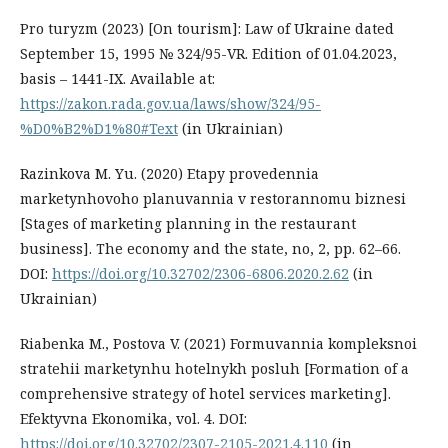
Pro turyzm (2023) [On tourism]: Law of Ukraine dated
September 15, 1995 № 324/95-VR. Edition of 01.04.2023,
basis – 1441-IX. Available at:
https://zakon.rada.gov.ua/laws/show/324/95-
%D0%B2%D1%80#Text
(in Ukrainian)
Razinkova M. Yu. (2020) Etapy provedennia
marketynhovoho planuvannia v restorannomu biznesi
[Stages of marketing planning in the restaurant
business]. The economy and the state, no, 2, pр. 62–66.
DOI:
https://doi.org/10.32702/2306-6806.2020.2.62
(in
Ukrainian)
Riabenka M., Postova V. (2021) Formuvannia kompleksnoi
stratehii marketynhu hotelnykh posluh [Formation of a
comprehensive strategy of hotel services marketing].
Efektyvna Ekonomika, vol. 4. DOI:
https://doi.org/10.32702/2307-2105-2021.4.110
(in