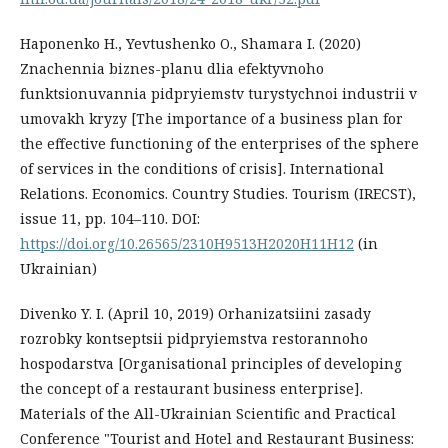
Haponenko H., Yevtushenko O., Shamara I. (2020)
Znachennia biznes-planu dlia efektyvnoho
funktsionuvannia pidpryiemstv turystychnoi industrii v
umovakh kryzy [The importance of a business plan for
the effective functioning of the enterprises of the sphere
of services in the conditions of crisis]. International
Relations. Еconomics. Country Studies. Tourism (IRECST),
issue 11, рр. 104–110. DOI:
https://doi.org/10.26565/2310H9513H2020H11H12
(in
Ukrainian)
Divenko Y. I. (April 10, 2019) Orhanizatsiini zasady
rozrobky kontseptsii pidpryiemstva restorannoho
hospodarstva [Organisational principles of developing
the concept of a restaurant business enterprise].
Materials of the All-Ukrainian Scientific and Practical
Conference "Tourist and Hotel and Restaurant Business: