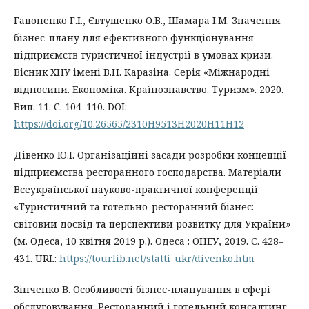
Гапоненко Г.І., Євтушенко О.В., Шамара І.М. Значення
бізнес-плану для ефективного функціонування
підприємств туристичної індустрії в умовах кризи.
Вісник ХНУ імені В.Н. Каразіна. Серія «Міжнародні
відносини. Економіка. Країнознавство. Туризм». 2020.
Вип. 11. С. 104–110. DOI:
https://doi.org/10.26565/2310H9513H2020H11H12
Дівенко Ю.І. Організаційні засади розробки концепції
підприємства ресторанного господарства. Матеріали
Всеукраїнської науково-практичної конференції
«Туристичний та готельно-ресторанний бізнес:
світовий досвід та перспективи розвитку для України»
(м. Одеса, 10 квітня 2019 р.). Одеса : ОНЕУ, 2019. С. 428–
431. URL:
https://tourlib.net/statti_ukr/divenko.htm
Зінченко В. Особливості бізнес-планування в сфері
обслуговування. Ресторанний і готельний консалтинг.