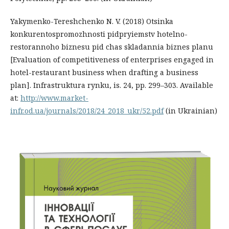
Yakymenko-Tereshchenko N. V. (2018) Otsinka
konkurentospromozhnosti pidpryiemstv hotelno-
restorannoho biznesu pid chas skladannia biznes planu
[Evaluation of competitiveness of enterprises engaged in
hotel-restaurant business when drafting a business
plan]. Infrastruktura rynku, is. 24, pp. 299–303. Available
at:
http://www.market-
infr.od.ua/journals/2018/24_2018_ukr/52.pdf
(in Ukrainian)