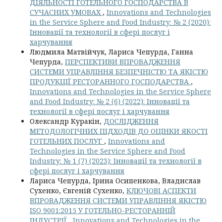
ДІЯЛЬНОСТІ ГОТЕЛЬНОГО ГОСПОДАРСТВА В
СУЧАСНИХ УМОВАХ
,
Innovations and Technologies
in the Service Sphere and Food Industry: № 2 (2020):
Інновації та технології в сфері послуг і
харчування
Людмила Матвійчук, Лариса Чепурда, Ганна
Чепурда,
ПЕРСПЕКТИВИ ВПРОВАДЖЕННЯ
СИСТЕМИ УПРАВЛІННЯ БЕЗПЕЧНІСТЮ ТА ЯКІСТЮ
ПРОДУКЦІЇ РЕСТОРАННОГО ГОСПОДАРСТВА
,
Innovations and Technologies in the Service Sphere
and Food Industry: № 2 (6) (2022): Інновації та
технології в сфері послуг і харчування
Олександр Куракін,
ДОСЛІДЖЕННЯ
МЕТОДОЛОГІЧНИХ ПІДХОДІВ ДО ОЦІНКИ ЯКОСТІ
ГОТЕЛЬНИХ ПОСЛУГ
,
Innovations and
Technologies in the Service Sphere and Food
Industry: № 1 (7) (2023): Інновації та технології в
сфері послуг і харчування
Лариса Чепурда, Ірина Осипенкова, Владислав
Сухенко, Євгеній Сухенко,
КЛЮЧОВІ АСПЕКТИ
ВПРОВАДЖЕННЯ СИСТЕМИ УПРАВЛІННЯ ЯКІСТЮ
ISO 9001:2015 У ГОТЕЛЬНО-РЕСТОРАННІЙ
ІНДУСТРІЇ
,
Innovations and Technologies in the