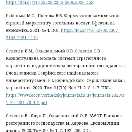
https://doi.org/10.32702/2306-6806.2020.2.62
Рябенька М.О., Постова В.В. Формування комплексної
стратегії маркетингу готельних послуг. Ефективна
економіка. 2021. № 4. DOI:
https://doi.org/10.32702/2307-
2105-2021.4.110
Селютін В.М., Ольшанський О.В. Селютін С.В.
Концептуальна модель системи стратегічного
управління підприємством ресторанного господарства.
Вчені записки Таврійського національного
університету імені В.І. Вернадського. Серія: Економіка і
управління. 2020. Том 31(70). № 4. Ч. 2. С. 1–7. URL:
https://www.econ.vernadskyjournals.in.ua/journals/2020/3
1_70_4/31_70_4_2.pdf
Селютін В., Яцун Л., Ольшанський О. В. SWOT-F-аналіз
ресторанного господарства м. Харкова. Економічний
аналіз. 2020. Том 30. № 1. С. 192–200. DOI: