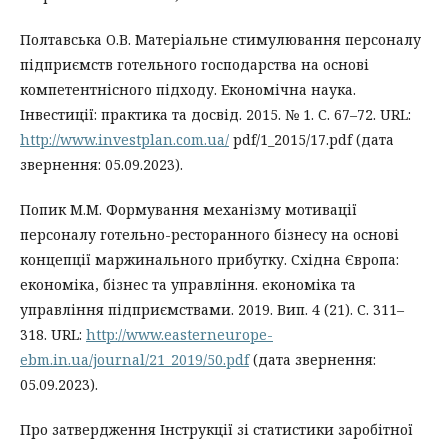
Полтавська О.В. Матеріальне стимулювання персоналу
підприємств готельного господарства на основі
компетентнісного підходу. Економічна наука.
Інвестиції: практика та досвід. 2015. № 1. С. 67–72. URL:
http://www.investplan.com.ua/
pdf/1_2015/17.pdf (дата
звернення: 05.09.2023).
Попик М.М. Формування механізму мотивації
персоналу готельно-ресторанного бізнесу на основі
концепції маржинального прибутку. Східна Європа:
економіка, бізнес та управління. економіка та
управління підприємствами. 2019. Вип. 4 (21). С. 311–
318. URL:
http://www.easterneurope-
ebm.in.ua/journal/21_2019/50.pdf
(дата звернення:
05.09.2023).
Про затвердження Інструкції зі статистики заробітної