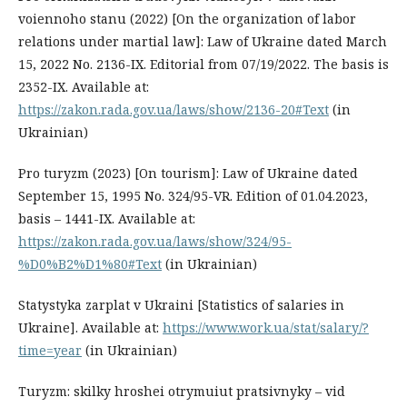
voiennoho stanu (2022) [On the organization of labor
relations under martial law]: Law of Ukraine dated March
15, 2022 No. 2136-IX. Editorial from 07/19/2022. The basis is
2352-IX. Available at:
https://zakon.rada.gov.ua/laws/show/2136-20#Text
(in
Ukrainian)
Pro turyzm (2023) [On tourism]: Law of Ukraine dated
September 15, 1995 No. 324/95-VR. Edition of 01.04.2023,
basis – 1441-IX. Available at:
https://zakon.rada.gov.ua/laws/show/324/95-
%D0%B2%D1%80#Text
(in Ukrainian)
Statystyka zarplat v Ukraini [Statistics of salaries in
Ukraine]. Available at:
https://www.work.ua/stat/salary/?
time=year
(in Ukrainian)
Turyzm: skilky hroshei otrymuiut pratsivnyky – vid