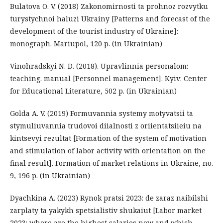
Bulatova O. V. (2018) Zakonomirnosti ta prohnoz rozvytku
turystychnoi haluzi Ukrainy [Patterns and forecast of the
development of the tourist industry of Ukraine]:
monograph. Mariupol, 120 p. (in Ukrainian)
Vinohradskyi N. D. (2018). Upravlinnia personalom:
teaching. manual [Personnel management]. Kyiv: Center
for Educational Literature, 502 p. (in Ukrainian)
Golda A. V. (2019) Formuvannia systemy motyvatsii ta
stymuliuvannia trudovoi diialnosti z oriientatsiieiu na
kintsevyi rezultat [Formation of the system of motivation
and stimulation of labor activity with orientation on the
final result]. Formation of market relations in Ukraine, no.
9, 196 p. (in Ukrainian)
Dyachkina A. (2023) Rynok pratsi 2023: de zaraz naibilshi
zarplaty ta yakykh spetsialistiv shukaiut [Labor market
2023: where are the highest salaries now and which