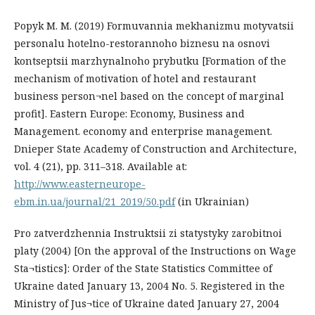
Popyk M. M. (2019) Formuvannia mekhanizmu motyvatsii
personalu hotelno-restorannoho biznesu na osnovi
kontseptsii marzhynalnoho prybutku [Formation of the
mechanism of motivation of hotel and restaurant
business person¬nel based on the concept of marginal
profit]. Eastern Europe: Economy, Business and
Management. economy and enterprise management.
Dnieper State Academy of Construction and Architecture,
vol. 4 (21), рр. 311–318. Available at:
http://www.easterneurope-
ebm.in.ua/journal/21_2019/50.pdf
(in Ukrainian)
Pro zatverdzhennia Instruktsii zi statystyky zarobitnoi
platy (2004) [On the approval of the Instructions on Wage
Sta¬tistics]: Order of the State Statistics Committee of
Ukraine dated January 13, 2004 Nо. 5. Registered in the
Ministry of Jus¬tice of Ukraine dated January 27, 2004