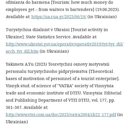
ofitsianta do barmena [Tourism: how much money do
employees get – from waiters to bartenders] (19.06.2023).
Available at:
https://ua.rua.gr/2023/06/19/
(in Ukrainian)
Turystychna diialnist v Ukraini [Tourist activity in
Ukraine]. State Statistics Service. Available at:
http://www.ukrstat.gov.ua/operativ/operativ2019/tyr/tyr_dil/
arch_tyr_dil.htm
(in Ukrainian)
Yakimets A.Yu (2023) Teoretychni osnovy motyvatsii
personalu turystychnoho pidpryiemstva [Theoretical
bases of motivation of personnel of a tourist enterprise].
Visnyk stud. of science of "VATRA" society of Vinnytsia
trade and economic institute of DTEU. Vinnytsia: Editorial
and Publishing Department of VTEI DTEU, vol. 177, рр.
361–367. Available at:
http://www.vtei.com.ua/doc/2023/vatra2004/zb22_177.pdf
(in
Ukrainian)