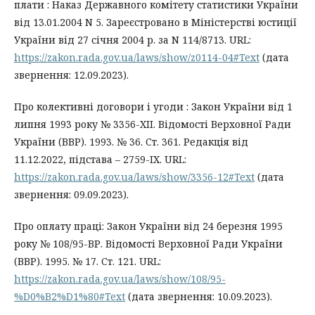
плати : Наказ Державного комітету статистики України
від 13.01.2004 N 5. Зареєстровано в Міністерстві юстиції
України від 27 січня 2004 р. за N 114/8713. URL:
https://zakon.rada.gov.ua/laws/show/z0114-04#Text
(дата
звернення: 12.09.2023).
Про колективні договори і угоди : Закон України від 1
липня 1993 року № 3356-XII. Відомості Верховної Ради
України (ВВР). 1993. № 36. Cт. 361. Редакція від
11.12.2022, підстава – 2759-IX. URL:
https://zakon.rada.gov.ua/laws/show/3356-12#Text
(дата
звернення: 09.09.2023).
Про оплату праці: Закон України від 24 березня 1995
року № 108/95-ВР. Відомості Верховної Ради України
(ВВР). 1995. № 17. Cт. 121. URL:
https://zakon.rada.gov.ua/laws/show/108/95-
%D0%B2%D1%80#Text
(дата звернення: 10.09.2023).