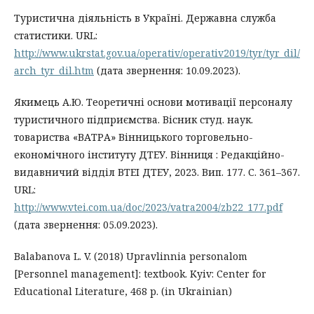
Туристична діяльність в Україні. Державна служба
статистики. URL:
http://www.ukrstat.gov.ua/operativ/operativ2019/tyr/tyr_dil/
arch_tyr_dil.htm
(дата звернення: 10.09.2023).
Якимець А.Ю. Теоретичні основи мотивації персоналу
туристичного підприємства. Вісник студ. наук.
товариства «ВАТРА» Вінницького торговельно-
економічного інституту ДТЕУ. Вінниця : Редакційно-
видавничий відділ ВТЕІ ДТЕУ, 2023. Вип. 177. С. 361–367.
URL:
http://www.vtei.com.ua/doc/2023/vatra2004/zb22_177.pdf
(дата звернення: 05.09.2023).
Balabanova L. V. (2018) Upravlinnia personalom
[Personnel management]: textbook. Kyiv: Center for
Educational Literature, 468 p. (in Ukrainian)