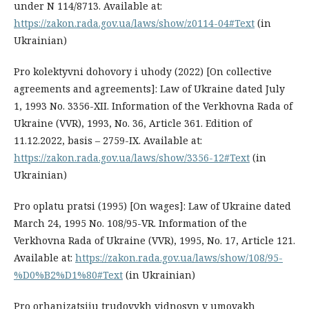
under N 114/8713. Available at:
https://zakon.rada.gov.ua/laws/show/z0114-04#Text
(in
Ukrainian)
Pro kolektyvni dohovory i uhody (2022) [On collective
agreements and agreements]: Law of Ukraine dated July
1, 1993 No. 3356-XII. Information of the Verkhovna Rada of
Ukraine (VVR), 1993, No. 36, Article 361. Edition of
11.12.2022, basis – 2759-IX. Available at:
https://zakon.rada.gov.ua/laws/show/3356-12#Text
(in
Ukrainian)
Pro oplatu pratsi (1995) [On wages]: Law of Ukraine dated
March 24, 1995 No. 108/95-VR. Information of the
Verkhovna Rada of Ukraine (VVR), 1995, No. 17, Article 121.
Available at:
https://zakon.rada.gov.ua/laws/show/108/95-
%D0%B2%D1%80#Text
(in Ukrainian)
Pro orhanizatsiiu trudovykh vidnosyn v umovakh