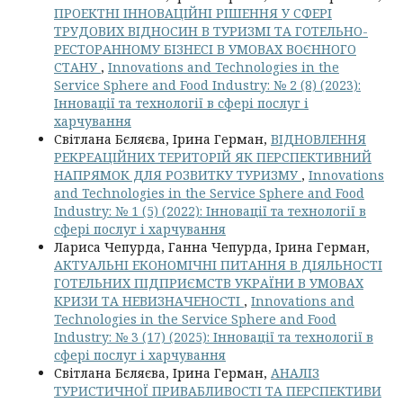
ПРОЕКТНІ ІННОВАЦІЙНІ РІШЕННЯ У СФЕРІ
ТРУДОВИХ ВІДНОСИН В ТУРИЗМІ ТА ГОТЕЛЬНО-
РЕСТОРАННОМУ БІЗНЕСІ В УМОВАХ ВОЄННОГО
СТАНУ
,
Innovations and Technologies in the
Service Sphere and Food Industry: № 2 (8) (2023):
Інновації та технології в сфері послуг і
харчування
Світлана Бєляєва, Ірина Герман,
ВІДНОВЛЕННЯ
РЕКРЕАЦІЙНИХ ТЕРИТОРІЙ ЯК ПЕРСПЕКТИВНИЙ
НАПРЯМОК ДЛЯ РОЗВИТКУ ТУРИЗМУ
,
Innovations
and Technologies in the Service Sphere and Food
Industry: № 1 (5) (2022): Інновації та технології в
сфері послуг і харчування
Лариса Чепурда, Ганна Чепурда, Ірина Герман,
АКТУАЛЬНІ ЕКОНОМІЧНІ ПИТАННЯ В ДІЯЛЬНОСТІ
ГОТЕЛЬНИХ ПІДПРИЄМСТВ УКРАЇНИ В УМОВАХ
КРИЗИ ТА НЕВИЗНАЧЕНОСТІ
,
Innovations and
Technologies in the Service Sphere and Food
Industry: № 3 (17) (2025): Інновації та технології в
сфері послуг і харчування
Світлана Бєляєва, Ірина Герман,
АНАЛІЗ
ТУРИСТИЧНОЇ ПРИВАБЛИВОСТІ ТА ПЕРСПЕКТИВИ