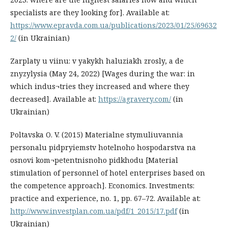
specialists are they looking for]. Available at:
https://www.epravda.com.ua/publications/2023/01/25/69632
2/
(in Ukrainian)
Zarplaty u viinu: v yakykh haluziakh zrosly, a de
znyzylysia (May 24, 2022) [Wages during the war: in
which indus¬tries they increased and where they
decreased]. Available at:
https://agravery.com/
(in
Ukrainian)
Poltavska O. V. (2015) Materialne stymuliuvannia
personalu pidpryiemstv hotelnoho hospodarstva na
osnovi kom¬petentnisnoho pidkhodu [Material
stimulation of personnel of hotel enterprises based on
the competence approach]. Economics. Investments:
practice and experience, no. 1, рp. 67–72. Available at:
http://www.investplan.com.ua/pdf/1_2015/17.pdf
(in
Ukrainian)