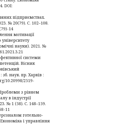
4. DOI:
зняних підприємствах.
3. № 20(79). С. 102–108.
(79)-14
алення мотивації
о університету
омічні науки). 2021. №
461.2021.3.21
 ефективної системи
петенцій. Вісник
рківський
зб. наук. пр. Харків :
org/10.20998/2519-
. Проблеми з рівнем
лу в індустрії
 № 1 (58). С. 148–159.
58-11
персоналом готельно-
 Економіка і управління