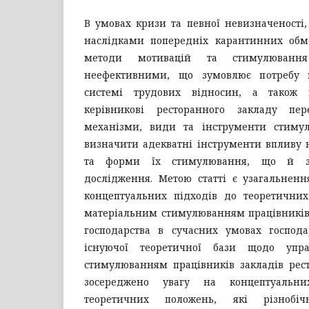
В умовах кризи та певної невизначеності
наслідками попередніх карантинних обме
методи мотивацій та стимулюванн
неефективними, що зумовлює потребу 
системі трудових відносин, а також 
керівникові ресторанного закладу пер
механізми, види та інструменти стимул
визначити адекватні інструменти впливу 
та форми їх стимулювання, що й зу
дослідження. Метою статті є узагальненн
концептуальних підходів до теоретични
матеріальним стимулюванням працівників 
господарства в сучасних умовах господ
існуючої теоретичної бази щодо упра
стимулюванням працівників закладів рест
зосереджено увагу на концептуальн
теоретичних положень, які різнобі