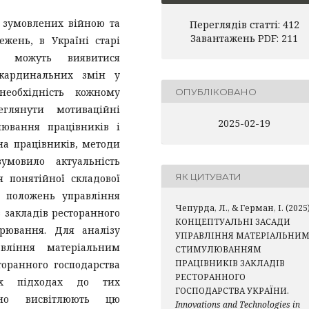
, зумовлених війною та
Переглядів статті: 412
Завантажень PDF: 211
жень, в Україні старі
я можуть виявитися
кардинальних змін у
необхідність кожному
ОПУБЛІКОВАНО
еглянути мотиваційні
2025-02-19
ювання працівників і
на працівників, методи
мовило актуальність
ЯК ЦИТУВАТИ
я понятійної складової
х положень управління
Чепурда, Л., & Герман, І. (2025)
закладів ресторанного
КОНЦЕПТУАЛЬНІ ЗАСАДИ
арювання. Для аналізу
УПРАВЛІННЯ МАТЕРІАЛЬНИ
вління матеріальним
СТИМУЛЮВАННЯМ
ПРАЦІВНИКІВ ЗАКЛАДІВ
оранного господарства
РЕСТОРАННОГО
их підходах до тих
ГОСПОДАРСТВА УКРАЇНИ.
чно висвітлюють цю
Innovations and Technologies in