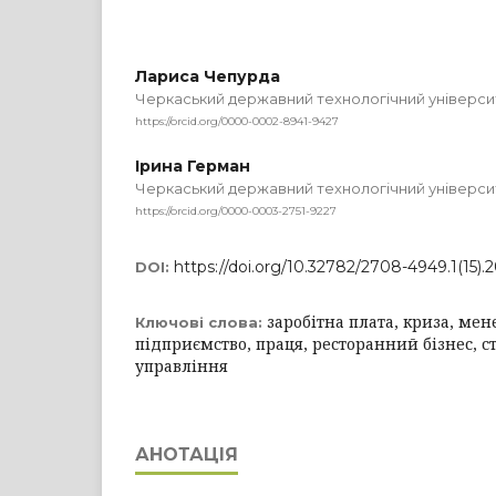
Лариса Чепурда
Черкаський державний технологічний універси
https://orcid.org/0000-0002-8941-9427
Ірина Герман
Черкаський державний технологічний універси
https://orcid.org/0000-0003-2751-9227
https://doi.org/10.32782/2708-4949.1(15).2
DOI:
заробітна плата, криза, ме
Ключові слова:
підприємство, праця, ресторанний бізнес, 
управління
АНОТАЦІЯ