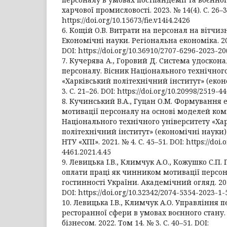
харчової промисловості. 2023. № 14(4). С. 26–3
https://doi.org/10.15673/fie.v14i4.2426
6. Кощій О.В. Витрати на персонал на вітчи
Економічні науки. Регіональна економіка. 202
DOI: https://doi.org/10.36910/2707-6296-2023-20
7. Кучерява А., Горовий Д. Система удоскон
персоналу. Вісник Національного технічног
«Харківський політехнічний інститут» (екон
3. С. 21–26. DOI: https://doi.org/10.20998/2519-4
8. Кучинський В.А., Гуцан О.М. Формування
мотивації персоналу на основі моделей ком
Національного технічного університету «Ха
політехнічний інститут» (економічні науки) : 
НТУ «ХПІ». 2021. № 4. С. 45–51. DOI: https://doi.
4461.2021.4.45
9. Левицька І.В., Климчук А.О., Кожушко С.П
оплати праці як чинником мотивації персона
гостинності України. Академічний огляд. 2023.
DOI: https://doi.org/10.32342/2074-5354-2023-1-
10. Левицька І.В., Климчук А.О. Управління 
ресторанної сфери в умовах воєнного стану.
бізнесом. 2022. Том 14. № 3. С. 40–51. DOI: