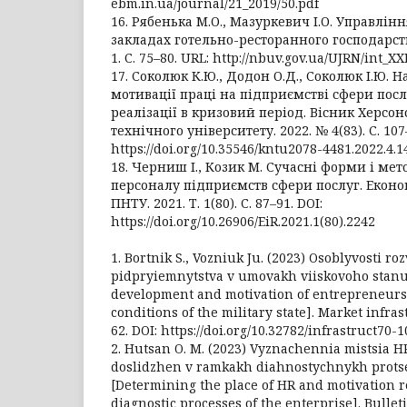
ebm.in.ua/journal/21_2019/50.pdf
16. Рябенька М.О., Мазуркевич І.О. Управлін
закладах готельно-ресторанного господарства
1. С. 75–80. URL: http://nbuv.gov.ua/UJRN/int_X
17. Соколюк К.Ю., Додон О.Д., Соколюк І.Ю.
мотивації праці на підприємстві сфери посл
реалізації в кризовий період. Вісник Херсо
технічного університету. 2022. № 4(83). С. 107
https://doi.org/10.35546/kntu2078-4481.2022.4.1
18. Черниш І., Козик М. Сучасні форми і ме
персоналу підприємств сфери послуг. Економі
ПНТУ. 2021. Т. 1(80). С. 87–91. DOI:
https://doi.org/10.26906/EiR.2021.1(80).2242
1. Bortnik S., Vozniuk Ju. (2023) Osoblyvosti ro
pidpryiemnytstva v umovakh viiskovoho stanu 
development and motivation of entrepreneur
conditions of the military state]. Market infras
62. DOI: https://doi.org/10.32782/infrastruct70-1
2. Hutsan O. M. (2023) Vyznachennia mistsia H
doslidzhen v ramkakh diahnostychnykh prots
[Determining the place of HR and motivation r
diagnostic processes of the enterprise]. Bullet