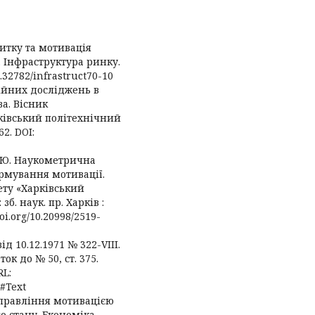
витку та мотивація
. Інфраструктура ринку.
10.32782/infrastruct70-10
ційних досліджень в
а. Вісник
ківський політехнічний
62. DOI:
Д.Ю. Наукометрична
рмування мотивації.
ету «Харківський
б. наук. пр. Харків :
doi.org/10.20998/2519-
д 10.12.1971 № 322-VIII.
ок до № 50, ст. 375.
RL:
8#Text
 Управління мотивацією
о стану. Економіка