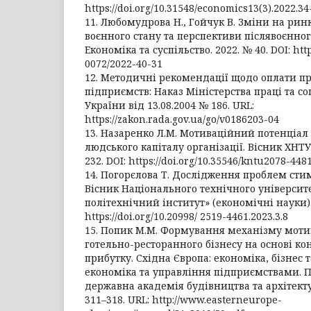
https://doi.org/10.31548/economics13(3).2022.34
11. Любомудрова Н., Гойчук В. Зміни на рин
воєнного стану та перспективи післявоєнно
Економіка та суспільство. 2022. № 40. DOI: http
0072/2022-40-31
12. Методичні рекомендації щодо оплати п
підприємств: Наказ Міністерства праці та со
України від 13.08.2004 № 186. URL:
https://zakon.rada.gov.ua/go/v0186203-04
13. Назаренко Л.М. Мотиваційний потенціал
людського капіталу організації. Вісник ХНТУ. 
232. DOI: https://doi.org/10.35546/kntu2078-4481
14. Погорєлова Т. Дослідження проблем сти
Вісник Національного технічного університ
політехнічний інститут» (економічні науки). 2
https://doi.org/10.20998/ 2519-4461.2023.3.8
15. Попик М.М. Формування механізму моти
готельно-ресторанного бізнесу на основі к
прибутку. Східна Європа: економіка, бізнес 
економіка та управління підприємствами. 
державна академія будівництва та архітектури
311–318. URL: http://www.easterneurope-