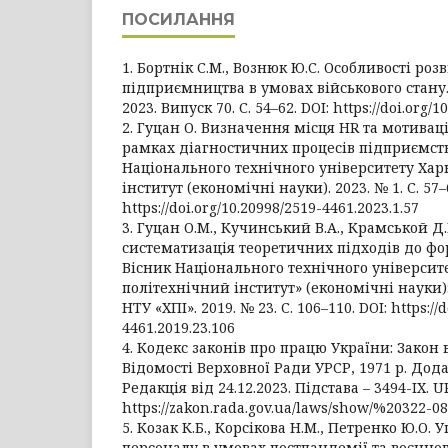
ПОСИЛАННЯ
1. Бортнік С.М., Вознюк Ю.С. Особливості роз
підприємництва в умовах військового стану
2023. Випуск 70. С. 54–62. DOI: https://doi.org/
2. Гуцан О. Визначення місця HR та мотива
рамках діагностичних процесів підприємств
Національного технічного університету Хар
інститут (економічні науки). 2023. № 1. С. 57–
https://doi.org/10.20998/2519-4461.2023.1.57
3. Гуцан О.М., Кучинський В.А., Крамськой 
систематизація теоретичних підходів до фо
Вісник Національного технічного університ
політехнічний інститут» (економічні науки): з
НТУ «ХПІ». 2019. № 23. С. 106–110. DOI: https://
4461.2019.23.106
4. Кодекс законів про працю України: Закон ві
Відомості Верховної Ради УРСР, 1971 р. Додат
Редакція від 24.12.2023. Підстава – 3494-IX. U
https://zakon.rada.gov.ua/laws/show/%20322-0
5. Козак К.Б., Корсікова Н.М., Петренко Ю.О.
персоналу в умовах постпандемії та воєнног