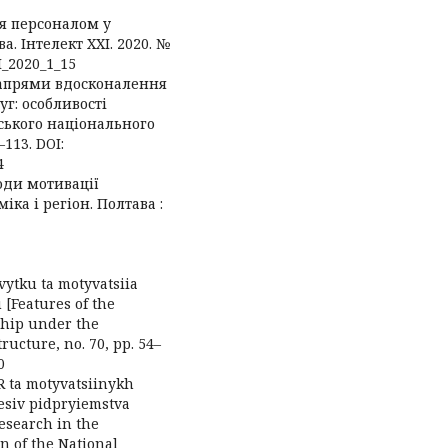
ня персоналом у
. Інтелект XXI. 2020. №
XI_2020_1_15
 Напрями вдосконалення
уг: особливості
нського національного
–113. DOI:
4
тоди мотивації
ка і регіон. Полтава :
zvytku ta motyvatsiia
[Features of the
ship under the
tructure, no. 70, pp. 54–
0
R ta motyvatsiinykh
esiv pidpryiemstva
esearch in the
in of the National