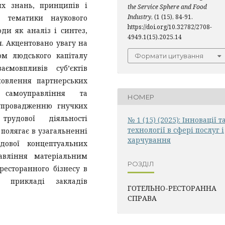
х знань, принципів і
the Service Sphere and Food
Industry
, (1 (15), 84-91.
я тематики наукового
https://doi.org/10.32782/2708-
оди як аналіз і синтез,
4949.1(15).2025.14
я. Акцентовано увагу на
ом людського капіталу
Формати цитування
аємовпливів суб’єктів
новлення партнерських
, самоуправління та
НОМЕР
упровадженню гнучких
трудової діяльності
№ 1 (15) (2025): Інновації т
технології в сфері послуг і
полягає в узагальненні
харчування
дової концептуальних
авління матеріальним
РОЗДІЛ
есторанного бізнесу в
 прикладі закладів
ГОТЕЛЬНО-РЕСТОРАННА
СПРАВА