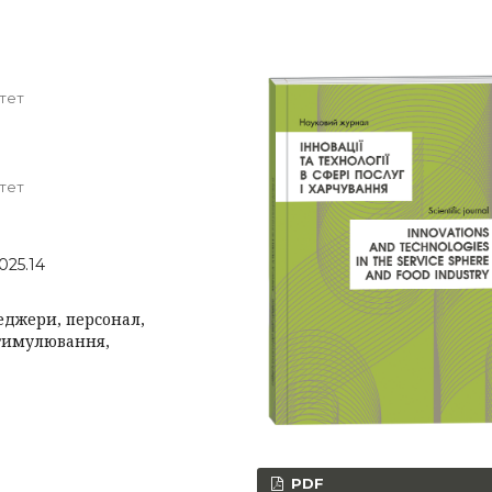
тет
тет
025.14
неджери, персонал,
стимулювання,
PDF