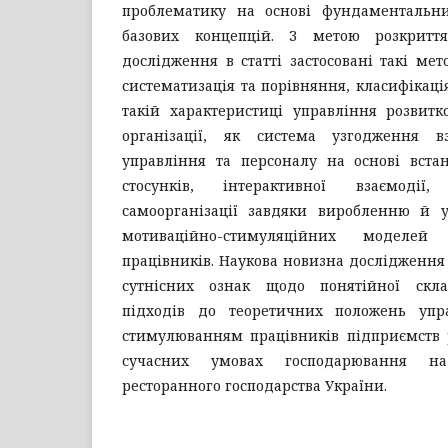
проблематику на основі фундаментальни
базових концепцій. З метою розкритт
дослідження в статті застосовані такі мет
систематизація та порівняння, класифікаці
такій характеристиці управління розвитк
організації, як система узгодження вз
управління та персоналу на основі вста
стосунків, інтерактивної взаємодії
самоорганізації завдяки виробленню й 
мотиваційно-стимуляційних моделей 
працівників. Наукова новизна дослідження 
сутнісних ознак щодо понятійної скла
підходів до теоретичних положень упр
стимулюванням працівників підприємств р
сучасних умовах господарювання на
ресторанного господарства України.