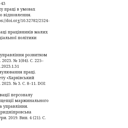
-43
ку праці в умовах
го відновлення.
s://doi.org/10.32782/2524-
раці працівників малих
ціальної політики
 управління розвитком
2023. № 1(84). С. 225–
.2023.1.31
мулювання праці.
ету «Харківський
023. № 3. С. 8–11. DOI:
вації персоналу
онцепції маржинального
та управління.
Придніпровська
. 2019. Вип. 4 (21). С.