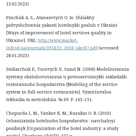
13.02.2023)
Pinchuk A. S., Atanasevych O. Ie. Shliakhy
pidvyshchennia yakosti hotelnykh posluh v Ukraini
[Ways of improvement of hotel services quality in
Ukraine]. URL:
http://www.market-
infr.od.ua/journals/2018/25_2018_ukr/67.pdf
(accessed:
28.01.2023)
Stoliarchuk P., Yuzevych V., Susol N. (2008) Modeliuvannia
systemy obsluhovuvannia u povnoservisnykh zakladakh
restorannoho hospodarstva [Modeling of the service
system in full-service restaurants]. Vymiriuvalna
tekhnika ta metrolohiia. № 69. P. 143–151.
Chepurda L. M., Tankov K. M., Kurakin O. B. (2016)
Orhanizatsiia hotelnoho hospodarstva : navchalnyi
posibnyk [Organization of the hotel industry: a study
guide]. Cherkasy: ChDTU. 427 p.