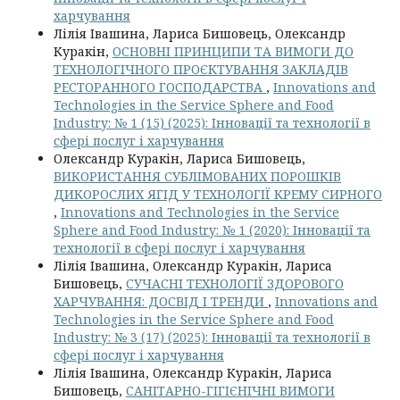
харчування
Лілія Івашина, Лариса Бишовець, Олександр
Куракін,
ОСНОВНІ ПРИНЦИПИ ТА ВИМОГИ ДО
ТЕХНОЛОГІЧНОГО ПРОЄКТУВАННЯ ЗАКЛАДІВ
РЕСТОРАННОГО ГОСПОДАРСТВА
,
Innovations and
Technologies in the Service Sphere and Food
Industry: № 1 (15) (2025): Інновації та технології в
сфері послуг і харчування
Олександр Куракін, Лариса Бишовець,
ВИКОРИСТАННЯ СУБЛІМОВАНИХ ПОРОШКІВ
ДИКОРОСЛИХ ЯГІД У ТЕХНОЛОГІЇ КРЕМУ СИРНОГО
,
Innovations and Technologies in the Service
Sphere and Food Industry: № 1 (2020): Інновації та
технології в сфері послуг і харчування
Лілія Івашина, Олександр Куракін, Лариса
Бишовець,
СУЧАСНІ ТЕХНОЛОГІЇ ЗДОРОВОГО
ХАРЧУВАННЯ: ДОСВІД І ТРЕНДИ
,
Innovations and
Technologies in the Service Sphere and Food
Industry: № 3 (17) (2025): Інновації та технології в
сфері послуг і харчування
Лілія Івашина, Олександр Куракін, Лариса
Бишовець,
САНІТАРНО-ГІГІЄНІЧНІ ВИМОГИ