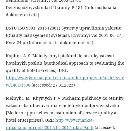
definitions] [Chynnyi vid 2003-12-01]
Derzhspozhyvstandart Ukrainy. P. 181. (Informatsiia ta
dokumentatsiia)
DSTU ISO 9001: 2015 (2001) Systemy upravlinnia yakistiu
[Quality management systems]. [Chynnyi vid 2001-06-27].
Kyiv. 24 p. (Informatsiia ta dokumentatsiia).
Kaplina A. S. Metodychnyi pidkhid do otsinky yakosti
hotelnykh posluh [Methodical approach to evaluating the
quality of hotel services]. URL:
http://www.journal.puet.edu.ua/index.php/nven/article/vie
w/1401/1598
(accessed: 27.01.2023)
Melnyk I. M., Khymych T. V. Suchasni pidkhody do otsinky
yakosti obsluhovuvannia v hotelnykh pidpryiemstvakh
[Modern approaches to evaluation of service quality at
hotel enterprises]. URL:
http://www.market-
infr.od.ua/journals/2017/14_2017_ukr/29.pdf
(accessed: