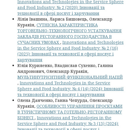
Innovations and Technologies in the Service Sphere
and Food Industry: № 2 (2020): Інновації та
технології в сфері послуг і харчування
Лілія Івашина, Лариса Бишовець, Олександр
Куракін,
СУТНІСНА ХАРАКТЕРИСТИКА
ТОРГОВЕЛЬНО-ТЕХНОЛОГІЧНОГО УСТАТКУВАННЯ
ЗАКЛАДІВ РЕСТОРАННОГО ГОСПОДАРСТВА В
СУЧАСНИХ УМОВАХ
,
Innovations and Technologies
in the Service Sphere and Food Industry: № 2 (16)
(2025): Інновації та технології в сфері послуг і
харчування
Юлія Куриленко, Владислав Сухенко, Галина
Андронович, Олександр Куракін,
МУЛЬТИНУТРІЄНТНИЙ ФУНКЦІОНАЛЬНИЙ НАПІЙ
,
Innovations and Technologies in the Service
Sphere and Food Industry: № 4 (14) (2024): Інновації
та технології в сфері послуг і харчування
Олена Данченко, Ганна Чепурда, Олександр
Куракін,
ОСОБЛИВОСТІ УПРАВЛІННЯ ПРОЄКТАМИ
В ТУРИСТИЧНОМУ ТА ГОТЕЛЬНО-РЕСТОРАННОМУ
БІЗНЕСІ
,
Innovations and Technologies in the
Service Sphere and Food Industry: № 3 (13) (2024):
Інновації та технології в сфері послуг і