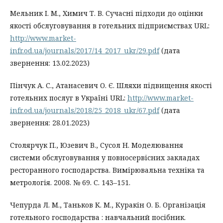
Мельник І. М., Химич Т. В. Сучасні підходи до оцінки
якості обслуговування в готельних підприємствах URL:
http://www.market-
infr.od.ua/journals/2017/14_2017_ukr/29.pdf
(дата
звернення: 13.02.2023)
Пінчук А. С., Атанасевич О. Є. Шляхи підвищення якості
готельних послуг в Україні URL:
http://www.market-
infr.od.ua/journals/2018/25_2018_ukr/67.pdf
(дата
звернення: 28.01.2023)
Столярчук П., Юзевич В., Сусол Н. Моделювання
системи обслуговування у повносервісних закладах
ресторанного господарства. Вимірювальна техніка та
метрологія. 2008. № 69. С. 143–151.
Чепурда Л. М., Таньков К. М., Куракін О. Б. Організація
готельного господарства : навчальний посібник.