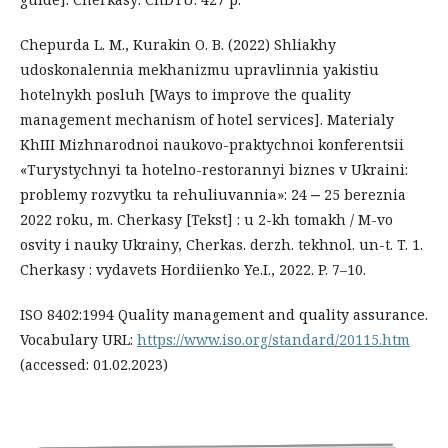
Chepurda L. M., Kurakin O. B. (2022) Shliakhy
udoskonalennia mekhanizmu upravlinnia yakistiu
hotelnykh posluh [Ways to improve the quality
management mechanism of hotel services]. Materialy
KhIII Mizhnarodnoi naukovo-praktychnoi konferentsii
«Turystychnyi ta hotelno-restorannyi biznes v Ukraini:
problemy rozvytku ta rehuliuvannia»: 24 ‒ 25 bereznia
2022 roku, m. Cherkasy [Tekst] : u 2-kh tomakh / M-vo
osvity i nauky Ukrainy, Cherkas. derzh. tekhnol. un-t. T. 1.
Cherkasy : vydavets Hordiienko Ye.I., 2022. P. 7–10.
ISO 8402:1994 Quality management and quality assurance.
Vocabulary URL:
https://www.iso.org/standard/20115.htm
(accessed: 01.02.2023)