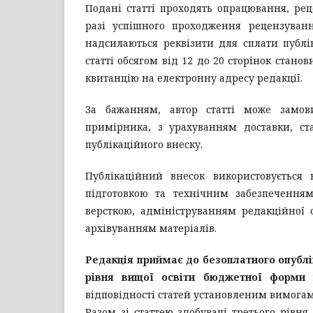
Подані статті проходять опрацювання, рец
разі успішного проходження рецензуван
надсилаються реквізити для сплати публік
статті обсягом від 12 до 20 сторінок стано
квитанцію на електронну адресу редакції.
За бажанням, автор статті може замо
примірника, з урахуванням доставки, с
публікаційного внеску.
Публікаційний внесок використовується
підготовкою та технічним забезпеченням
версткою, адмініструванням редакційної 
архівуванням матеріалів.
Редакція приймає до безоплатного опубл
рівня вищої освіти бюджетної форми
відповідності статей установленим вимогам
Разом зі статтею здобувачі третього рівн