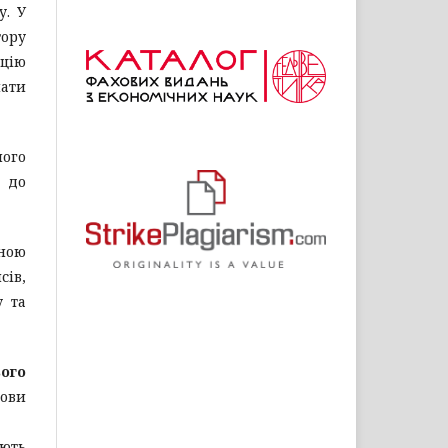
у. У
ору
ацію
лати
ого
о до
йною
сів,
у та
ього
мови
ають