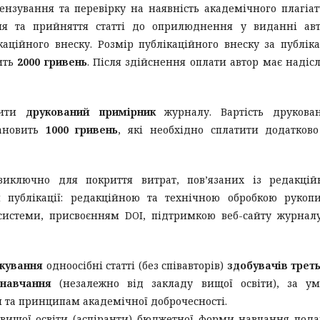
ензування та перевірку на наявність академічного плагіат
ня та прийняття статті до оприлюднення у виданні авт
аційного внеску. Розмір публікаційного внеску за публік
вить
2000 гривень
. Після здійснення оплати автор має надіс
вити
друкований примірник
журналу. Вартість друкован
тановить
1000 гривень
, які необхідно сплатити додатков
 виключно для покриття витрат, пов’язаних із редакці
 публікації: редакційною та технічною обробкою рукопи
системи, присвоєнням DOI, підтримкою веб-сайту журнал
ікування
одноосібні статті (без співавторів)
здобувачів трет
 навчання
(незалежно від закладу вищої освіти), за у
 та принципам академічної доброчесності.
я вищої освіти (аспіранти) бюджетної форми навчання под