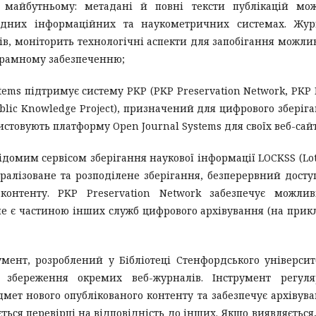
в майбутньому: метадані й повні тексти публікацій мо
одних інформаційних та наукометричних системах. Жур
ів, моніторить технологічні аспекти для запобігання можл
грамному забезпеченню;
ems підтримує систему PKP (PKP Preservation Network, PKP 
lic Knowledge Project), призначений для цифрового зберіг
истовують платформу Open Journal Systems для своїх веб-сайт
ідомим сервісом зберігання наукової інформації LOCKSS (Lot
нтралізоване та розподілене зберігання, безперервний досту
контенту. PKP Preservation Network забезпечує можлив
не є частиною інших служб цифрового архівування (на прик
мент, розроблений у Бібліотеці Стенфордського університ
 збереження окремих веб-журналів. Інструмент регуля
мет нового опублікованого контенту та забезпечує архівув
ється перевірці на відповідність до інших. Якщо виявляється