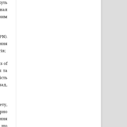
жуть
нал
ивим
PN).
ання
ів;
s of
п та
ість
лад,
ету,
рно
ання
, що