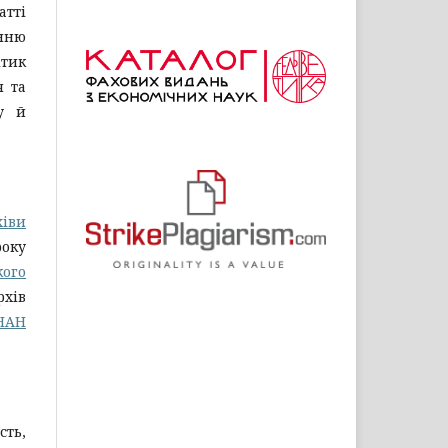
атті
нню
ітик
я та
у й
хіви
року
кого
рхів
 НАН
сть,