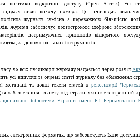
ся політики відкритого доступу (Open Access). Усі ст
о відразу після виходу номера. Це відповідає визначе
а політика журналу сумісна з переважною більшістю пол
алів. Журнал забезпечує довгострокове цифрове збереженн
матеріалів, дотримуючись принципів відкритого доступ
ництва, за допомогою таких інструментів:
часу до всіх публікацій журналу надається через розділ
Ар
тить усі випуски та окремі статті журналу без обмеження ст
вої метадані та повні тексти статей в
репозитарії Черкась
Для забезпечення захисту від втрати даних електронний а
аціональної бібліотеки України імені В.І. Вернадського
ьних електронних форматах, що забезпечують їхню доступні