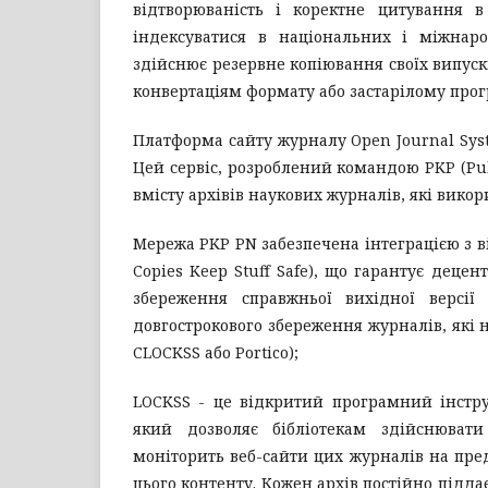
відтворюваність і коректне цитування 
індексуватися в національних і міжнар
здійснює резервне копіювання своїх випуск
конвертаціям формату або застарілому про
Платформа сайту журналу Open Journal Syst
Цей сервіс, розроблений командою PKP (Pub
вмісту архівів наукових журналів, які викор
Мережа PKP PN забезпечена інтеграцією з в
Copies Keep Stuff Safe), що гарантує деце
збереження справжньої вихідної версії 
довгострокового збереження журналів, які 
CLOCKSS або Portico);
LOCKSS - це відкритий програмний інстру
який дозволяє бібліотекам здійснювати
моніторить веб-сайти цих журналів на пред
цього контенту. Кожен архів постійно підда