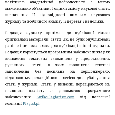
політикою академічної доброчесності з метою
максимально об'єктивної оцінки змісту наукової статті,
визначення її відповідності вимогам наукового
журналу та всебічного аналізу її переваг і недоліків.
Редакція журналу приймає до публікації тільки
оригінальні матеріали, статті, які не були опубліковані
раніше і не подавалася для публікації в інші журнали.
Редакція користується програмним забезпеченням для
виявлення текстових запозичень у представлених
рукописах. Статті, в яких виявилено текстові
запозичення без посилань на першоджерело,
відхиляються редакційною колегією до опублікування
статті у журналі. Статті у виданні перевіряються на
наявність плагіату за допомогою програмного
забезпечення
StrikePlagiarism.com
від польської
компанії
Plagiat.pl
.