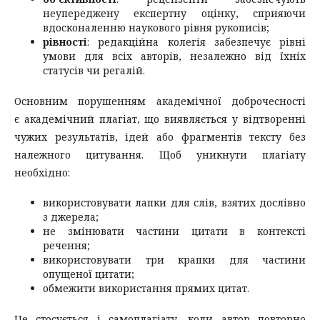
неупереджену експертну оцінку, сприяючи
вдосконаленню наукового рівня рукописів;
рівності
: редакційна колегія забезпечує рівні
умови для всіх авторів, незалежно від їхніх
статусів чи регалій.
Основним порушенням академічної доброчесності
є академічний плагіат, що виявляється у відтворенні
чужих результатів, ідей або фрагментів тексту без
належного цитування. Щоб уникнути плагіату
необхідно:
використовувати лапки для слів, взятих дослівно
з джерела;
не змінювати частини цитати в контексті
речення;
використовувати три крапки для частини
опущеної цитати;
обмежити використання прямих цитат.
Це стосується і самоплагіату, коли автор повторно