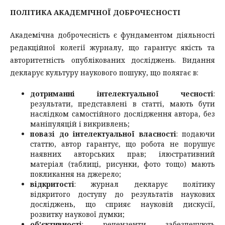
ПОЛІТИКА АКАДЕМІЧНОЇ ДОБРОЧЕСНОСТІ
Академічна доброчесність є фундаментом діяльності
редакційної колегії журналу, що гарантує якість та
авторитетність опублікованих досліджень. Видання
декларує культуру наукового пошуку, що полягає в:
дотриманні інтелектуальної чесності
:
результати, представлені в статті, мають бути
наслідком самостійного дослідження автора, без
маніпуляцій і викривлень;
повазі до інтелектуальної власності
: подаючи
статтю, автор гарантує, що робота не порушує
наявних авторських прав; ілюстративний
матеріал (таблиці, рисунки, фото тощо) мають
покликання на джерело;
відкритості
: журнал декларує політику
відкритого доступу до результатів наукових
досліджень, що сприяє науковій дискусії,
розвитку наукової думки;
об’єктивності
: рецензенти забезпечують