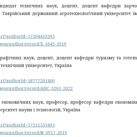
андидат технічних наук, доцент, доцент кафедри харчо
и, Таврійський державний агротехнологічний університет і
.uri?authorId=57204433395
/wos/author/record/X-1643-2019
графічних наук, доцент, доцент кафедри туризму та готел
технічний університет, Україна
.uri?authorId=58777201400
/wos/author/record/AHC-3261-2022
р економічних наук, професор, професор кафедри економік
рситет науки і технологій, Україна
.uri?authorId=57211535495
/wos/author/record/N-3917-2019