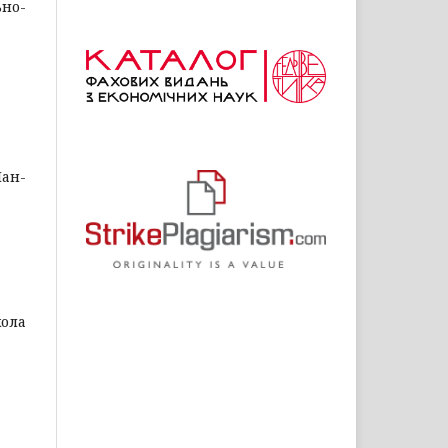
ьно-
Пан-
ола