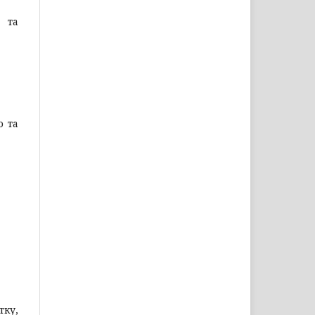
у та
о та
тку,