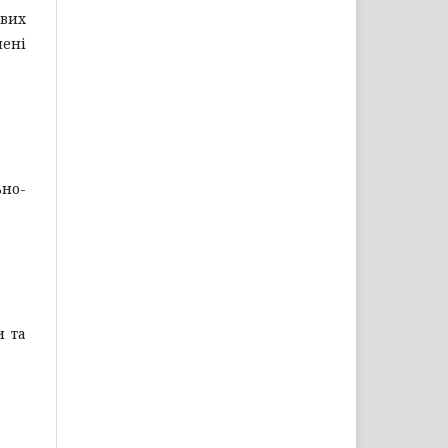
вих
мені
ьно-
и та