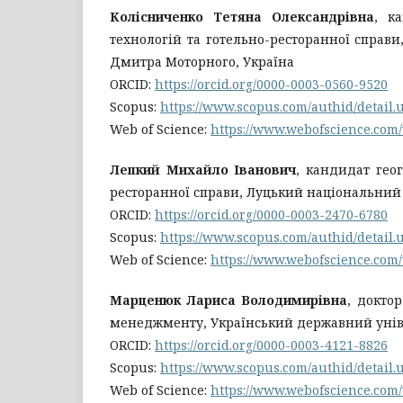
Колісниченко Тетяна Олександрівна
, к
технологій та готельно-ресторанної справ
Дмитра Моторного, Україна
ORCID:
https://orcid.org/0000-0003-0560-9520
Scopus:
https://www.scopus.com/authid/detail
Web of Science:
https://www.webofscience.com
Лепкий Михайло Іванович
, кандидат гео
ресторанної справи, Луцький національний 
ORCID:
https://orcid.org/0000-0003-2470-6780
Scopus:
https://www.scopus.com/authid/detail
Web of Science:
https://www.webofscience.com
Марценюк Лариса Володимирівна
, докто
менеджменту, Український державний уніве
ORCID:
https://orcid.org/0000-0003-4121-8826
Scopus:
https://www.scopus.com/authid/detail
Web of Science:
https://www.webofscience.com