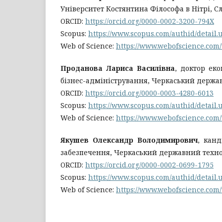
Університет Костянтина Філософа в Нітрі, С
ORCID:
https://orcid.org/0000-0002-3200-794X
Scopus:
https://www.scopus.com/authid/detail
Web of Science:
https://www.webofscience.com
Проданова Лариса Василівна
, доктор ек
бізнес-адміністрування, Черкаський держав
ORCID:
https://orcid.org/0000-0003-4280-6013
Scopus:
https://www.scopus.com/authid/detail
Web of Science:
https://www.webofscience.com
Якушев Олександр Володимирович
, кан
забезпечення, Черкаський державний техно
ORCID:
https://orcid.org/0000-0002-0699-1795
Scopus:
https://www.scopus.com/authid/detail
Web of Science:
https://www.webofscience.com