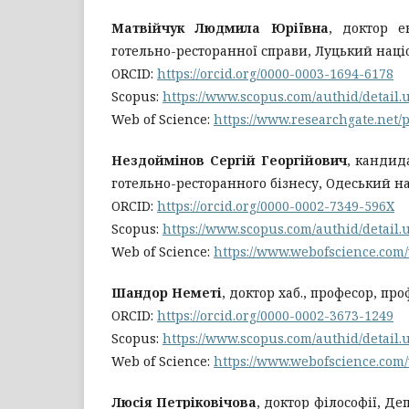
Матвійчук Людмила Юріївна
, доктор е
готельно-ресторанної справи, Луцький наці
ORCID:
https://orcid.org/0000-0003-1694-6178
Scopus:
https://www.scopus.com/authid/detail
Web of Science:
https://www.researchgate.net/
Нездоймінов Сергій Георгійович
, кандид
готельно-ресторанного бізнесу, Одеський н
ORCID:
https://orcid.org/0000-0002-7349-596X
Scopus:
https://www.scopus.com/authid/detail
Web of Science:
https://www.webofscience.com
Шандор Неметі
, доктор хаб., професор, п
ORCID:
https://orcid.org/0000-0002-3673-1249
Scopus:
https://www.scopus.com/authid/detail
Web of Science:
https://www.webofscience.com
Люсія Петріковічова
, доктор філософії, Д