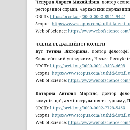
Чепурда Лариса Михайлівна
, доктор екон
ресторанної справи, Черкаський державний 
ORCID:
https://orcid.org/0000-0002-8941-9427
Scopus:
https://www.scopus.com/authid/detail
Web of Science:
https://www.webofscience.com
ЧЛЕНИ РЕДАКЦІЙНОЇ КОЛЕГІЇ
Бут Тетяна Вікторівна
, доктор філософі
Європейський університет, Чеська Республі
ORCID:
https://orcid.org/0000-0001-9403-4698
Scopus:
https://www.scopus.com/authid/detail
Web of Science:
https://www.webofscience.com
Катаріна Антонія Мартінс
, доктор філ
комунікацій, адміністрування та туризму, П
ORCID:
https://orcid.org/0000-0002-7728-545X
Scopus:
https://www.scopus.com/authid/detail
Web of Science:
https://www.webofscience.com