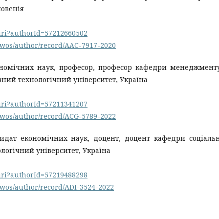
ловенія
.uri?authorId=57212660502
/wos/author/record/AAC-7917-2020
ономічних наук, професор, професор кафедри менеджмент
ний технологічний університет, Україна
.uri?authorId=57211341207
/wos/author/record/ACG-5789-2022
дидат економічних наук, доцент, доцент кафедри соціаль
логічний університет, Україна
.uri?authorId=57219488298
/wos/author/record/ADI-3524-2022