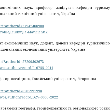
кономічних наук, професор, завідувач кафедри туризм
ональний технічний університет, Україна
.uri?authorId=57942488900
profile/Liudmyla-Matviichuk
ат економічних наук, доцент, доцент кафедри туристичног
аціональний економічний університет, Україна
.uri?authorId=57209502673
/wos/author/record/P-6755-2014
рофесор-дослідник, Токайський університет, Угорщина
.uri?authorId=6505991998
/wos/author/record/DZV-0653-2022
епартамент географії, геоінформатики та регіонального розви