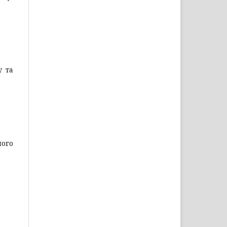
у та
ного