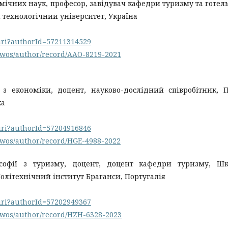
омічних наук, професор, завідувач кафедри туризму та готел
технологічний університет, Україна
.uri?authorId=57211314529
/wos/author/record/AAO-8219-2021
ї з економіки, доцент, науково-дослідний співробітник, 
ка
.uri?authorId=57204916846
/wos/author/record/HGE-4988-2022
ософії з туризму, доцент, доцент кафедри туризму, Шк
олітехнічний інститут Браганси, Португалія
.uri?authorId=57202949367
/wos/author/record/HZH-6328-2023