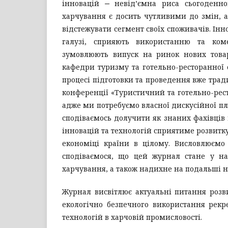
інновацій ‒ невід’ємна риса сьогоденно
харчування є досить чутливими до змін, а
відстежувати сегмент своїх споживачів. Ін
галузі, сприяють використанню та коме
зумовлюють випуск на ринок нових товар
кафедри туризму та готельно-ресторанної 
процесі підготовки та проведення вже тра
конференції «Туристичний та готельно-рест
адже ми потребуємо власної дискусійної пл
сподіваємось долучити як знаних фахівців 
інновацій та технологій сприятиме розвитк
економіці країни в цілому. Висловлюємо
сподіваємося, що цей журнал стане у наг
харчування, а також надихне на подальші н
Журнал висвітлює актуальні питання розви
екологічно безпечного використання рекр
технологій в харчовій промисловості.