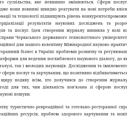
го суспільства, яке невпинно змінюються. Сфери послу
дже вони повинні швидко реагувати на нові потреби клієн
новації та технології підвищують рівень конкурентоспроможн
рціалізації результатів наукових досліджень та розро
ів та послуг. Ідея створення журналу виникла у колі к
справи Черкаського державного технологічного університет
диційної для нашого колективу Міжнародної науково-практи
оранний бізнес в Україні: проблеми розвитку та регулюван
атформи для ведення поглибленого наукового діалогу, до я
галузі, так і молодих науковців. Дослідження та імплемент
у сфери послуг та харчування, що позитивно відбиватиметьс
 щиру подяку всім, хто долучився до створення журнал
оді для тих, чия діяльність пов’язана зі сферою послу
аукові пошуки.
тку туристично-рекреаційної та готельно-ресторанної спр
еаційних ресурсів, проблем здорового харчування та нові