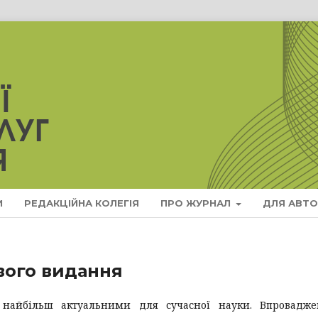
И
РЕДАКЦІЙНА КОЛЕГІЯ
ПРО ЖУРНАЛ
ДЛЯ АВТО
вого видання
 найбільш актуальними для сучасної науки. Впровадже