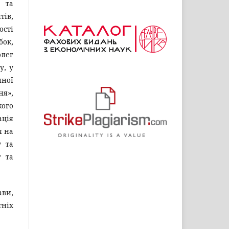
г та
тів,
ості
бок,
олег
у, у
чної
ня»,
кого
ація
я на
у та
г та
ави,
тніх