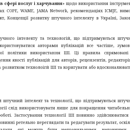
 в сфері послуг і харчування
» щодо використання інструме
явах COPE, WAME, JAMA Network, рекомендаціях ICMJE, вим
т, Концепції розвитку штучного інтелекту в Україні, Зак
тучного інтелекту та технологій, що підтримуються шту
використовуватися авторами публікацій все частіше, зумо
ної політики використання ШІ. Ці правила спрямовані
ення якості публікацій для авторів, рецензентів, редакторі
за розвитком технолоігй ШІ та коригувати або вдосконалюват
 штучний інтелект та технології, що підтримуються шту
логії слід використовувати лише для покращення читабельн
боті. Застосування технології ШІ повинно здійснюватися
винні ретельно переглядати та редагувати результат, оскі
льтати, які можуть бути неправильними, неповними 