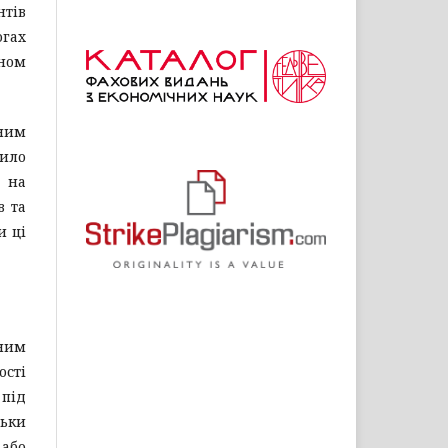
нтів
огах
оном
чним
вило
 на
в та
и ці
чним
ості
 під
льки
або