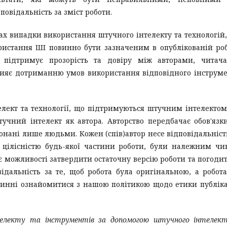
овідальність за зміст роботи.
ах випадки використання штучного інтелекту та технологій
истання ШІ повинно бути зазначеним в опублікованій роб
 підтримує прозорість та довіру між авторами, читача
рияє дотриманню умов використання відповідного інструм
лект та технології, що підтримуються штучним інтелектом
тучний інтелект як автора. Авторство передбачає обов'язк
конані лише людьми. Кожен (спів)автор несе відповідальніст
бо цілісністю будь-якої частини роботи, були належним ч
ає можливості затвердити остаточну версію роботи та погоди
відальність за те, щоб робота була оригінальною, а робот
повинні ознайомитися з нашою політикою щодо етики публік
телекту та інструментів за допомогою штучного інтелек