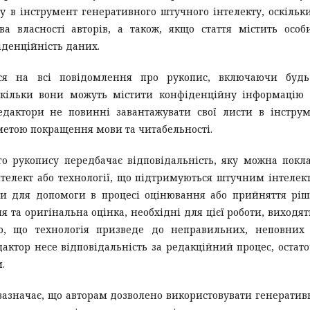
у в інструмент генеративного штучного інтелекту, оскільк
 власності авторів, а також, якщо стаття містить особ
денційність даних.
ся на всі повідомлення про рукопис, включаючи будь-
скільки вони можуть містити конфіденційну інформацію
редактори не повинні завантажувати свої листи в інстру
 метою покращення мови та читабельності.
о рукопису передбачає відповідальність, яку можна покл
елект або технології, що підтримуються штучним інтелек
ми для допомоги в процесі оцінювання або прийняття рі
 та оригінальна оцінка, необхідні для цієї роботи, виходят
ого, що технологія призведе до неправильних, неповних
актор несе відповідальність за редакційний процес, остат
.
 зазначає, що авторам дозволено використовувати генерати