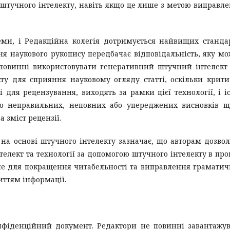
 штучного інтелекту, навіть якщо це лише з метою виправл
еми, і Редакційна колегія дотримується найвищих станда
ня наукового рукопису передбачає відповідальність, яку м
повинні використовувати генеративний штучний інтелект
кту для сприяння науковому огляду статті, оскільки крит
 для рецензування, виходять за рамки цієї технології, і і
до неправильних, неповних або упереджених висновків 
а зміст рецензії.
 на основі штучного інтелекту зазначає, що авторам дозво
лект та технології за допомогою штучного інтелекту в про
ше для покращення читабельності та виправлення грамати
риттям інформації.
нфіденційний документ. Редактори не повинні завантажу