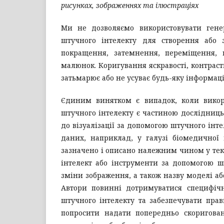
рисунках, зображеннях та ілюстраціях
Ми не дозволяємо використовувати гене
штучного інтелекту для створення або
покращення, затемнення, переміщення, 
малюнок. Коригування яскравості, контраст
затьмарює або не усуває будь-яку інформац
Єдиним винятком є ​​випадок, коли вико
штучного інтелекту є частиною дослідниць
до візуалізації за допомогою штучного інт
даних, наприклад, у галузі біомедичної 
зазначено і описано належним чином у тек
інтелект або інструменти за допомогою ш
зміни зображення, а також назву моделі аб
Автори повинні дотримуватися специфіч
штучного інтелекту та забезпечувати пра
попросити надати попередньо скоригован