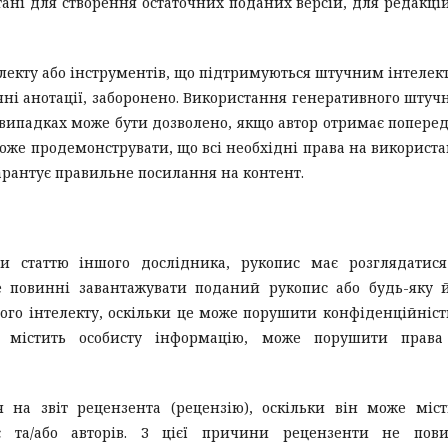
ані для створення остаточних поданих версій, для редакці
лекту або інструментів, що підтримуються штучним інтелек
ічні анотації, заборонено. Використання генеративного штуч
 випадках може бути дозволено, якщо автор отримає попере
може продемонструвати, що всі необхідні права на використ
гарантує правильне посилання на контент.
и статтю іншого дослідника, рукопис має розглядатися
 повинні завантажувати поданий рукопис або будь-яку 
ого інтелекту, оскільки це може порушити конфіденційніст
тя містить особисту інформацію, може порушити права
 на звіт рецензента (рецензію), оскільки він може міс
 та/або авторів. З цієї причини рецензенти не пови