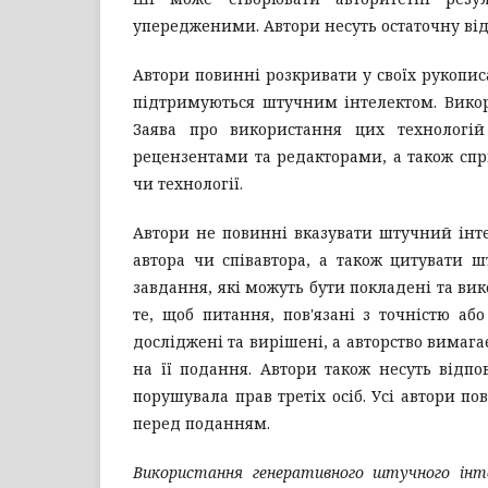
упередженими. Автори несуть остаточну відп
Автори повинні розкривати у своїх рукопис
підтримуються штучним інтелектом. Викор
Заява про використання цих технологій
рецензентами та редакторами, а також сп
чи технології.
Автори не повинні вказувати штучний інте
автора чи співавтора, а також цитувати ш
завдання, які можуть бути покладені та ви
те, щоб питання, пов'язані з точністю а
досліджені та вирішені, а авторство вимаг
на її подання. Автори також несуть відпо
порушувала прав третіх осіб. Усі автори 
перед поданням.
Використання генеративного штучного ін