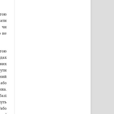
гою
ати
 чи
о не
огою
одах
ьких
бути
чний
 або
ика.
базі
жуть
/або