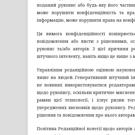
поданий рукопис або будь-яку його частин
може порушити конфіденційність та права
інформацію, може порушити права на конфі
Ця вимога конфіденційності поширюєть
повідомлення або листи з рішеннями, о
рукопис та/або авторів. З цієї причини 
штучного інтелекту, навіть якщо це лише з
Управління редакційною оцінкою науковог
лише на людей. Генеративний штучний інт
не повинні використовуватися редактора
щодо рукопису, оскільки критичне мислення
рамки цієї технології, і існує ризик т
упереджених висновків щодо рукопису. Ред
рішення та повідомлення про нього авторам
Політика Редакційної колегії щодо авторів