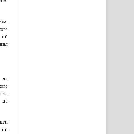
йної
том,
ного
дній
ання
 як
його
ь та
 на
тити
нні