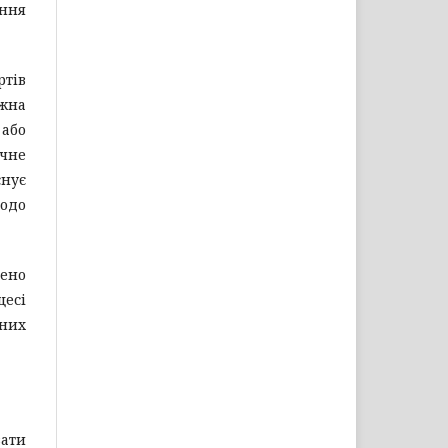
ення
ртів
ожна
 або
ичне
снує
щодо
лено
цесі
чних
вати