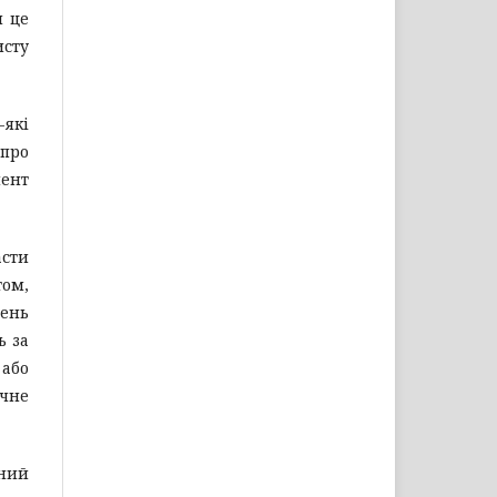
и це
исту
які
 про
мент
асти
том,
шень
ь за
 або
очне
вний