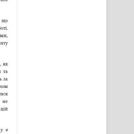
, що
оті.
ми,
енту
, як
и та
ь за
ином
тися
а не
ацій
ту в