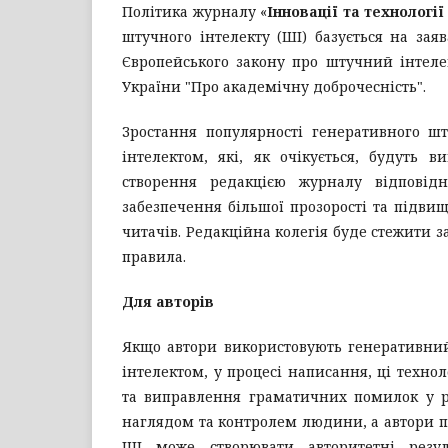
Політика журналу «
Інновації та технології
штучного інтелекту (ШІ) базується на за
Європейського закону про штучний інтелек
України "Про академічну доброчесність".
Зростання популярності генеративного ш
інтелектом, які, як очікується, будуть 
створення редакцією журналу відповід
забезпечення більшої прозорості та підвищ
читачів. Редакційна колегія буде стежити 
правила.
Для авторів
Якщо автори використовують генеративний
інтелектом, у процесі написання, ці техно
та виправлення граматичних помилок у ро
наглядом та контролем людини, а автори по
ШІ може створювати авторитетні резу