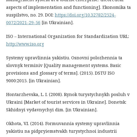
aspects of implementation and functioning]. Ekonomika ta
suspilstvo, no. 29. DOI:
https://doi.org/10.32782/2524-
0072/2021-29-56
[in Ukrainian].
ISO – International Organization for Standardization URL:
http://www.iso.org
Systemy upravlinnia yakistiu. Osnovni polozhennia ta
slovnyk terminiv [Quality management systems. Basic
provisions and glossary of terms]. (2015). DSTU ISO
9000:2015. [in Ukrainian].
Hontarzhevska, L. I. (2008). Rynok turystychnykh posluh v
Ukraini [Market of tourist services in Ukraine]. Donetsk:
Skhidnyi vydavnychyi dim. [in Ukrainian].
Okhota, V.I. (2014). Formuvannia systemy upravlinnia
yakistiu na pidpryiemstvakh turystychnoi industrii