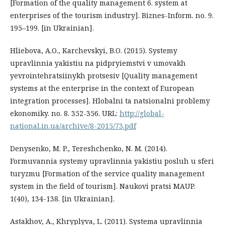
[Formation of the quality management 6. system at
enterprises of the tourism industry]. Biznes-Inform. no. 9.
195–199. [in Ukrainian].
Hliebova, A.O., Karchevskyi, B.O. (2015). Systemy
upravlinnia yakistiu na pidpryiemstvi v umovakh
yevrointehratsiinykh protsesiv [Quality management
systems at the enterprise in the context of European
integration processes]. Hlobalni ta natsionalni problemy
ekonomiky. no. 8. 352-356. URL:
http://global-
national.in.ua/archive/8-2015/73.pdf
Denysenko, M. P., Tereshchenko, N. M. (2014).
Formuvannia systemy upravlinnia yakistiu posluh u sferi
turyzmu [Formation of the service quality management
system in the field of tourism]. Naukovi pratsi MAUP.
1(40), 134-138. [in Ukrainian].
Astakhov, A., Khryplyva, L. (2011). Systema upravlinnia