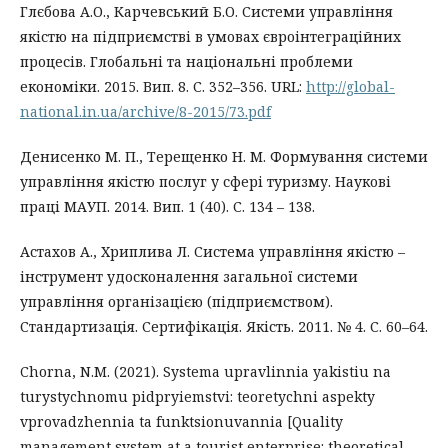
Глєбова А.О., Карчевський Б.О. Системи управління
якістю на підприємстві в умовах євроінтеграційних
процесів. Глобальні та національні проблеми
економіки. 2015. Вип. 8. С. 352–356. URL:
http://global-
national.in.ua/archive/8-2015/73.pdf
Денисенко М. П., Терещенко Н. М. Формування системи
управління якістю послуг у сфері туризму. Наукові
праці МАУП. 2014. Вип. 1 (40). С. 134 – 138.
Астахов А., Хриплива Л. Система управління якістю –
інструмент удосконалення загальної системи
управління організацією (підприємством).
Стандартизація. Сертифікація. Якість. 2011. № 4. С. 60–64.
Chorna, N.M. (2021). Systema upravlinnia yakistiu na
turystychnomu pidpryiemstvi: teoretychni aspekty
vprovadzhennia ta funktsionuvannia [Quality
management system at a tourist enterprise: theoretical