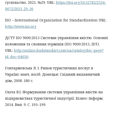
суспільство. 2021. №29. URL:
https://doi.org/10.32782/2524-
0072/2021-29-56
ISO – International Organization for Standardization URL:
http://www.iso.org
ДСТУ ISO 9000:2015 Системи управління якістю. Основні
положення та словник термінів (ISO 9000:2015, IDT).
URL:
http://online.budstandart.com/ua/catalog/doc-page?
id_doc=64030
.
Гонтаржевська Л. І. Ринок туристичних послуг в
Україні: навч. посіб. Донецьк: Східний видавничий
дім, 2008. 180 с.
Охота В.І. Формування системи управління якістю на
підприємствах туристичної індустрії. Бізнес-Інформ.
2014. Вип. 9. С. 195–199.