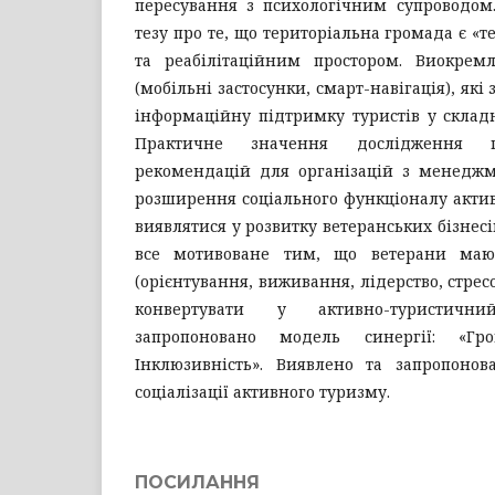
пересування з психологічним супроводом.
тезу про те, що територіальна громада є «
та реабілітаційним простором. Виокрем
(мобільні застосунки, смарт-навігація), які
інформаційну підтримку туристів у склад
Практичне значення дослідження 
рекомендацій для організацій з менедж
розширення соціального функціоналу акти
виявлятися у розвитку ветеранських бізнесі
все мотивоване тим, що ветерани маю
(орієнтування, виживання, лідерство, стресо
конвертувати у активно-туристични
запропоновано модель синергії: «Г
Інклюзивність». Виявлено та запропонов
соціалізації активного туризму.
ПОСИЛАННЯ