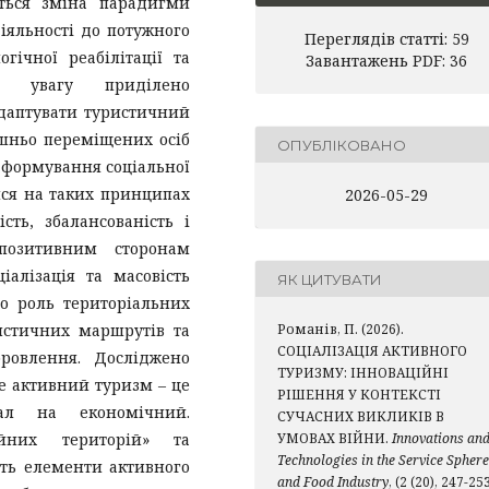
ється зміна парадигми
діяльності до потужного
Переглядів статті: 59
огічної реабілітації та
Завантажень PDF: 36
иву увагу приділено
даптувати туристичний
ішньо переміщених осіб
ОПУБЛІКОВАНО
 формування соціальної
ися на таких принципах
2026-05-29
ість, збалансованість і
 позитивним сторонам
іалізація та масовість
ЯК ЦИТУВАТИ
но роль територіальних
истичних маршрутів та
Романів, П. (2026).
СОЦІАЛІЗАЦІЯ АКТИВНОГО
оровлення. Досліджено
ТУРИЗМУ: ІННОВАЦІЙНІ
е активний туризм – це
РІШЕННЯ У КОНТЕКСТІ
тал на економічний.
СУЧАСНИХ ВИКЛИКІВ В
ійних територій» та
УМОВАХ ВІЙНИ.
Innovations an
Technologies in the Service Sphere
ють елементи активного
and Food Industry
, (2 (20), 247-253