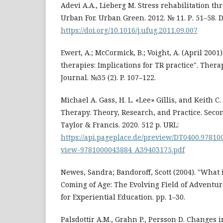
Adevi A.A., Lieberg M. Stress rehabilitation t
Urban For. Urban Green. 2012. № 11. Р. 51–58. D
https://doi.org/10.1016/j.ufug.2011.09.007
Ewert, A.; McCormick, B.; Voight, A. (April 2001
therapies: Implications for TR practice". Ther
Journal. №35 (2). P. 107–122.
Michael A. Gass, H. L. «Lee» Gillis, and Keith C
Therapy. Theory, Research, and Practice. Secon
Taylor & Francis. 2020. 512 р. URL:
https://api.pageplace.de/preview/DT0400.9781
view-9781000043884_A39403175.pdf
Newes, Sandra; Bandoroff, Scott (2004). "What
Coming of Age: The Evolving Field of Adventur
for Experiential Education. pp. 1–30.
Palsdottir A.M., Grahn P., Persson D. Changes 