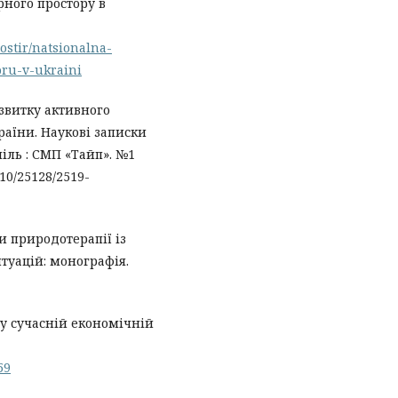
рного простору в
rostir/natsionalna-
oru-v-ukraini
звитку активного
раїни. Наукові записки
піль : СМП «Тайп». №1
g/10/25128/2519-
ми природотерапії із
уацій: монографія.
у сучасній економічній
59