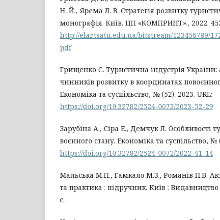
Н. Й., Ярема Л. В. Стратегія розвитку туристи
монографія. Київ. ЦП «КОМПРИНТ»., 2022. 453
http://elar.tsatu.edu.ua/bitstream/123456789/1
pdf
Грищенко С. Туристична індустрія України: 
чинників розвитку в координатах повоєнног
Економіка та суспільство, № (52). 2023. URL:
https://doi.org/10.32782/2524-0072/2023-52-29
Зарубіна А., Сіра Е., Демчук Л. Особливості 
воєнного стану. Економіка та суспільство, № (4
https://doi.org/10.32782/2524-0072/2022-41-14
Мальська М.П., Гамкало М.З., Романів П.В. А
та практика : підручник. Київ : Видавництво 
с.