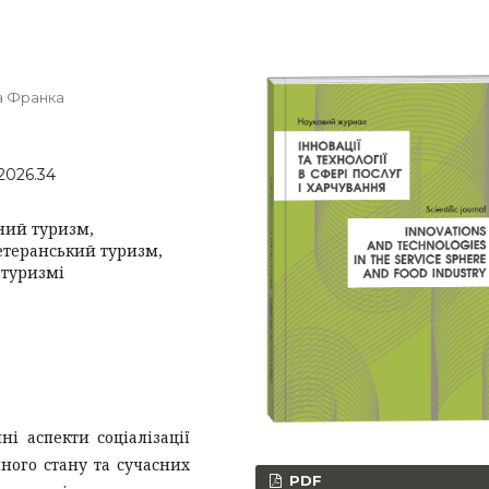
на Франка
.2026.34
вний туризм,
ветеранський туризм,
 туризмі
ні аспекти соціалізації
ного стану та сучасних
PDF