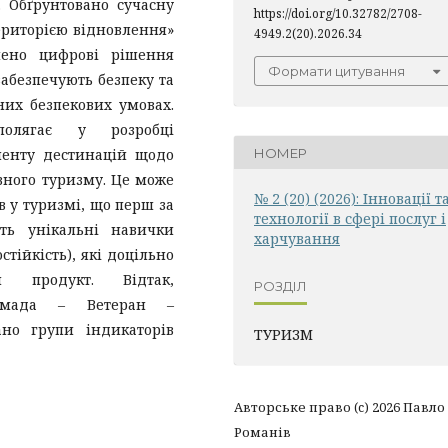
 Обґрунтовано сучасну
https://doi.org/10.32782/2708-
територією відновлення»
4949.2(20).2026.34
лено цифрові рішення
Формати цитування
 забезпечують безпеку та
них безпекових умовах.
полягає у розробці
менту дестинацій щодо
НОМЕР
вного туризму. Це може
№ 2 (20) (2026): Інновації т
в у туризмі, що перш за
технології в сфері послуг і
ть унікальні навички
харчування
стійкість), які доцільно
й продукт. Відтак,
РОЗДІЛ
ромада – Ветеран –
ано групи індикаторів
ТУРИЗМ
Авторське право (c) 2026 Павло
Романів