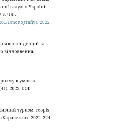
чної галузі в Україні:
 с. URL:
7261/1/monografiya_2022_.
аналіз тенденцій та
о відновлення.
туризму в умовах
1). 2022. DOI:
ктивний туризм: теорія
«Каравелла», 2022. 224