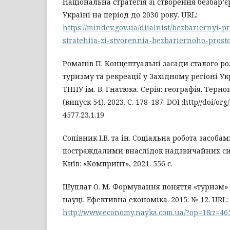
Національна стратегія зі створення безбар’є
Україні на період до 2030 року. URL:
https://mindev.gov.ua/diialnist/bezbariernyi-p
stratehiia-zi-stvorennia-bezbariernoho-prost
Романів П. Концептуальні засади сталого ро
туризму та рекреації у Західному регіоні Ук
ТНПУ ім. В. Гнатюка. Серія: географія. Терно
(випуск 54). 2023. С. 178-187. DOI :http//doi/or
4577.23.1.19
Сопівник І.В. та ін. Соціальна робота засоба
постраждалими внаслідок надзвичайних сит
Київ: «Компринт», 2021. 556 с.
Шуплат О. М. Формування поняття «туризм» 
науці. Ефективна економіка. 2015. № 12. URL:
http://www.economy.nayka.com.ua/?op=1&z=46