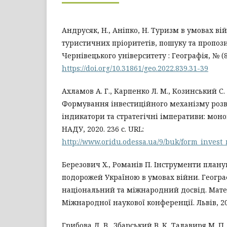
Андрусяк, Н., Аніпко, Н. Туризм в умовах ві
туристичних пріоритетів, пошуку та пропоз
Чернівецького університету : Географія, № (839
https://doi.org/10.31861/geo.2022.839.31-39
Ахламов А. Г., Карпенко Л. М., Козинський С. 
Формування інвестиційного механізму розв
індикатори та стратегічні імперативи: моно
НАДУ, 2020. 236 с. URL:
http://www.oridu.odessa.ua/9/buk/form_invest
Березович Х., Романів П. Інструменти план
подорожей Україною в умовах війни. Географ
національний та міжнародний досвід. Матер
Міжнародної наукової конференції. Львів, 202
Грибова Д. В., Збарський В. К, Талавиря М. П.,