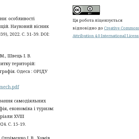
йни: особливості
Ця робота ліцензується
ицій. Науковий вісник
відповідно до
Creative Common
), 2022. С. 31-39. DOI:
Attribution 4.0 International Licen
М., Швець І. В.
итку територій:
графія. Одеса : ОРІДУ
_mech.pdf
ування самодіяльних
ія, економіка і туризм:
іали XVІІІ
4. С. 15-19.
 Охріменко І. В., Хомів