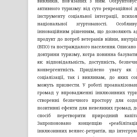
викликів, пов’язаних з ним. Обґрунтову
активного туризму: від суто рекреаційної 
інструменту соціальної інтеграції, психол
національної згуртованості. Особл
інноваційним рішенням, що дозволяють а
продукт до потреб ветеранів війни, внутр
(ВПО) та постраждалого населення. Описано
доктрини туризму, котра повинна базуват
як: відповідальність, доступність, безпечн
конвергентність. Приділено увагу як
соціалізації, так і викликам, до яких соц
можуть призвести. У роботі проаналізова
громад у впровадженні інклюзивних тур
створенні безпечного простору для озд
позитивні ефекти для невеликих громад, д
спосіб перетворити природний капі
Запропоновано концепцію «реабілітац
інклюзивних велнес-ретритів, що інтегру