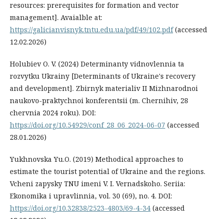
resources: prerequisites for formation and vector
management]. Avaialble at:
https://galicianvisnyk.tntu.edu.ua/pdf/49/102.pdf
(accessed
12.02.2026)
Holubiev O. V. (2024) Determinanty vidnovlennia ta
rozvytku Ukrainy [Determinants of Ukraine's recovery
and development]. Zbirnyk materialiv II Mizhnarodnoi
naukovo-praktychnoi konferentsii (m. Chernihiv, 28
chervnia 2024 roku). DOI:
https://doi.org/10.54929/conf_28_06_2024-06-07
(accessed
28.01.2026)
Yukhnovska Yu.O. (2019) Methodical approaches to
estimate the tourist potential of Ukraine and the regions.
Vcheni zapysky TNU imeni V. I. Vernadskoho. Seriia:
Ekonomika i upravlinnia, vol. 30 (69), no. 4. DOI:
https://doi.org/10.32838/2523-4803/69-4-34
(accessed