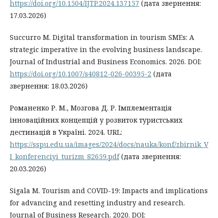
https://doi.org/10.1504/IJTP.2024.137157
(дата звернення:
17.03.2026)
Succurro M. Digital transformation in tourism SMEs: A
strategic imperative in the evolving business landscape.
Journal of Industrial and Business Economics. 2026. DOI:
https://doi.org/10.1007/s40812-026-00395-2
(дата
звернення: 18.03.2026)
Романенко Р. М., Мозгова Д. Р. Імплементація
інноваційних концепцій у розвиток туристських
дестинацій в Україні. 2024. URL:
https://sspu.edu.ua/images/2024/docs/nauka/konf/zbirnik_V
I_konferenciyi_turizm_82659.pdf
(дата звернення:
20.03.2026)
Sigala M. Tourism and COVID-19: Impacts and implications
for advancing and resetting industry and research.
Journal of Business Research. 2020. DOI: