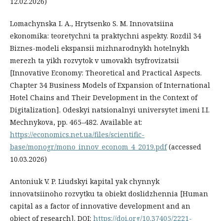
12.02.2026)
Lomachynska I. A., Hrytsenko S. M. Innovatsiina
ekonomika: teoretychni ta praktychni aspekty. Rozdil 34
Biznes-modeli ekspansii mizhnarodnykh hotelnykh
merezh ta yikh rozvytok v umovakh tsyfrovizatsii
[Innovative Economy: Theoretical and Practical Aspects.
Chapter 34 Business Models of Expansion of International
Hotel Chains and Their Development in the Context of
Digitalization]. Odeskyi natsionalnyi universytet imeni I.I.
Mechnykova, pp. 465–482. Available at:
https://economics.net.ua/files/scientific-
base/monogr/mono_innov_econom_4_2019.pdf
(accessed
10.03.2026)
Antoniuk V. P. Liudskyi kapital yak chynnyk
innovatsiinoho rozvytku ta obiekt doslidzhennia [Human
capital as a factor of innovative development and an
object of research]. DOI:
https://doi.org/10.37405/2221-