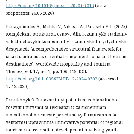
https://doi.org/10.1016/j.jbusres.2020.06.015
(дата
звернення: 26.03.2026)
Panagopoulos A., Matika V., Nikas I. A., Paraschi E. P. (2025)
Kompleksna strukturna osnova dlia rozumnykh stadioniv
yak kliuchovykh komponentiv rozumnykh turystychnykh
destynatsii [A comprehensive structural framework for
smart stadiums as essential components of smart tourism
destinations]. Worldwide Hospitality and Tourism
Themes, vol. 17, no. 1, pp. 106–119. DOI:
https://doi.org/10.1108/WHATT-12-2024-0302
(accessed
17.12.2025)
Panukhnyk O. Innovatsiinyi potentsial rehionalnoho
rozvytku turyzmu ta rekreatsii iz zaluchenniam
molodizhnoho resursu: peredumovy formuvannia ta
vektornist upravlinnia [Innovative potential of regional
tourism and recreation development involving youth