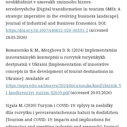
neobkhidnist v umovakh zminnoho biznes-
seredovyshcha [Digital transformation in tourism SMEs: A
strategic imperative in the evolving business landscape].
Journal of Industrial and Business Economics. DOI:
https://doi.org/10.1007/s40812-026-00395-2
(accessed
18.03.2026)
Romanenko R. M., Mozghova D. R. (2024) Implementatsiia
innovatsiinykh kontseptsii u rozvytok turystskykh
destynatsii v Ukraini [Implementation of innovative
concepts in the development of tourist destinations in
Ukraine]. Available at:
https://sspu.edu.ua/images/2024/docs/nauka/konf/zbirnik_V
I_konferenciyi_turizm_82659.pdf
(accessed 20.03.2026)
Sigala M. (2020) Turyzm i COVID-19: vplyvy ta naslidky
dlia rozvytku i perezavantazhennia haluzi ta doslidzhen
[Tourism and COVID-19: Impacts and implications for
advancing and resetting industry and research]. Journal