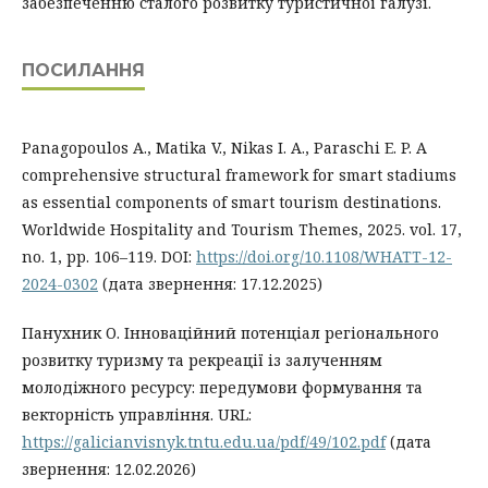
забезпеченню сталого розвитку туристичної галузі.
ПОСИЛАННЯ
Panagopoulos A., Matika V., Nikas I. A., Paraschi E. P. A
comprehensive structural framework for smart stadiums
as essential components of smart tourism destinations.
Worldwide Hospitality and Tourism Themes, 2025. vol. 17,
no. 1, pp. 106–119. DOI:
https://doi.org/10.1108/WHATT-12-
2024-0302
(дата звернення: 17.12.2025)
Панухник О. Інноваційний потенціал регіонального
розвитку туризму та рекреації із залученням
молодіжного ресурсу: передумови формування та
векторність управління. URL:
https://galicianvisnyk.tntu.edu.ua/pdf/49/102.pdf
(дата
звернення: 12.02.2026)