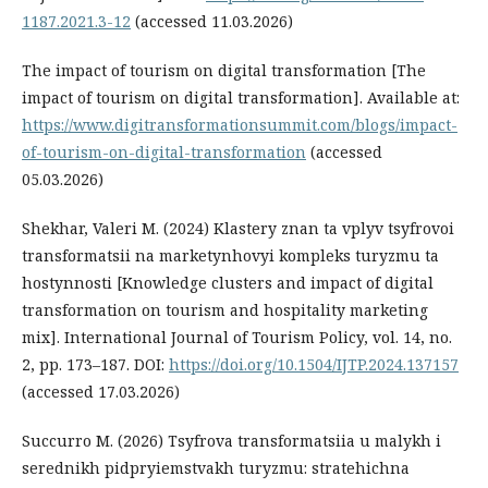
1187.2021.3-12
(accessed 11.03.2026)
The impact of tourism on digital transformation [The
impact of tourism on digital transformation]. Available at:
https://www.digitransformationsummit.com/blogs/impact-
of-tourism-on-digital-transformation
(accessed
05.03.2026)
Shekhar, Valeri M. (2024) Klastery znan ta vplyv tsyfrovoi
transformatsii na marketynhovyi kompleks turyzmu ta
hostynnosti [Knowledge clusters and impact of digital
transformation on tourism and hospitality marketing
mix]. International Journal of Tourism Policy, vol. 14, no.
2, pp. 173–187. DOI:
https://doi.org/10.1504/IJTP.2024.137157
(accessed 17.03.2026)
Succurro M. (2026) Tsyfrova transformatsiia u malykh i
serednikh pidpryiemstvakh turyzmu: stratehichna