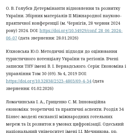
О. В. Голубєв Детермінанти відновлення та розвитку
України. Збірник матеріалів ІІ Міжнародної науково-
практичної конференції (м. Чернігів, 28 червня 2024
року) 2024. DOI:
https://doi.org/10.54929/conf_28_06_2024-
06-07
(дата звернення: 28.01.2026)
Юхновська Ю.О. Методичні підходи до оцінювання
туристичного потенціалу України та регіонів. Вчені
записки ТНУ імені В. І. Вернадського. Серія: Економіка і
управління Том 30 (69). № 4, 2019 DOI:
https://doi.org/10.32838/2523-4803/69-4-34
(дата
звернення: 01.02.2026)
Ломачинська І. А., Гриценко С. М. Інноваційна
економіка: теоретичні та практичні аспекти. Розділ 34
Бізнес-моделі експансії міжнародних готельних
мереж та їх розвиток в умовах цифровізації. Одеський
національний університет імені І.І. Мечникова, pp.