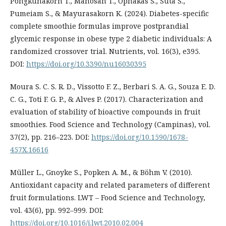
Pongkunakorn T., Manosan T., Ophakas S., Suta S.,
Pumeiam S., & Mayurasakorn K. (2024). Diabetes-specific
complete smoothie formulas improve postprandial
glycemic response in obese type 2 diabetic individuals: A
randomized crossover trial. Nutrients, vol. 16(3), e395.
DOI:
https://doi.org/10.3390/nu16030395
Moura S. C. S. R. D., Vissotto F. Z., Berbari S. A. G., Souza E. D.
C. G., Toti F. G. P., & Alves P. (2017). Characterization and
evaluation of stability of bioactive compounds in fruit
smoothies. Food Science and Technology (Campinas), vol.
37(2), pp. 216–223. DOI:
https://doi.org/10.1590/1678-
457X.16616
Müller L., Gnoyke S., Popken A. M., & Böhm V. (2010).
Antioxidant capacity and related parameters of different
fruit formulations. LWT – Food Science and Technology,
vol. 43(6), pp. 992–999. DOI:
https://doi.org/10.1016/j.lwt.2010.02.004