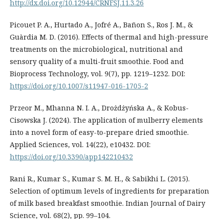
http://dx.doi.org/10.12944/CRNFSJ.11.3.26
Picouet P. A., Hurtado A., Jofré A., Bañon S., Ros J. M., &
Guàrdia M. D. (2016). Effects of thermal and high-pressure
treatments on the microbiological, nutritional and
sensory quality of a multi-fruit smoothie. Food and
Bioprocess Technology, vol. 9(7), pp. 1219–1232. DOI:
https://doi.org/10.1007/s11947-016-1705-2
Przeor M., Mhanna N. I. A., Drożdżyńska A., & Kobus-
Cisowska J. (2024). The application of mulberry elements
into a novel form of easy-to-prepare dried smoothie.
Applied Sciences, vol. 14(22), e10432. DOI:
https://doi.org/10.3390/app142210432
Rani R., Kumar S., Kumar S. M. H., & Sabikhi L. (2015).
Selection of optimum levels of ingredients for preparation
of milk based breakfast smoothie. Indian Journal of Dairy
Science, vol. 68(2), pp. 99–104.