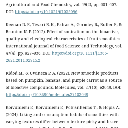
Agricultural and Food Chemistry, vol. 59(2), pp. 601–607.
DOI:
https://doi.org/10.1021/jf1035096
Keenan D. F., Tiwari B. K., Patras A., Gormley R., Butler F., &
Brunton N. P. (2012). Effect of sonication on the bioactive,
quality and rheological characteristics of fruit smoothies.
International Journal of Food Science and Technology, vol.
47(4), pp. 827–836. DOI:
https://doi.org/10.1111/j.1365-
2621.2011.02915.x
Kidoń M., & Uwineza P. A. (2022). New smoothie products
based on pumpkin, banana, and purple carrot as a source
of bioactive compounds. Molecules, vol. 27(10), e3049. DOI:
https://doi.org/10.3390/molecules27103049
Koivuniemi E., Koivuniemi E., Pohjanheimo T., & Hopia A.
(2024). Liking and consumption habits of smoothies with
varying textures differ between texture picky and brave