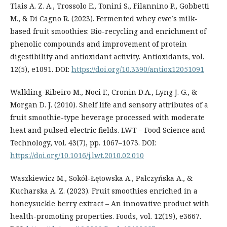
Tlais A. Z. A., Trossolo E., Tonini S., Filannino P., Gobbetti
M., & Di Cagno R. (2023). Fermented whey ewe’s milk-
based fruit smoothies: Bio-recycling and enrichment of
phenolic compounds and improvement of protein
digestibility and antioxidant activity. Antioxidants, vol.
12(5), e1091. DOI:
https://doi.org/10.3390/antiox12051091
Walkling-Ribeiro M., Noci F., Cronin D.A., Lyng J. G., &
Morgan D. J. (2010). Shelf life and sensory attributes of a
fruit smoothie-type beverage processed with moderate
heat and pulsed electric fields. LWT – Food Science and
Technology, vol. 43(7), pp. 1067–1073. DOI:
https://doi.org/10.1016/j.lwt.2010.02.010
Waszkiewicz M., Sokół-Łętowska A., Pałczyńska A., &
Kucharska A. Z. (2023). Fruit smoothies enriched in a
honeysuckle berry extract – An innovative product with
health-promoting properties. Foods, vol. 12(19), e3667.