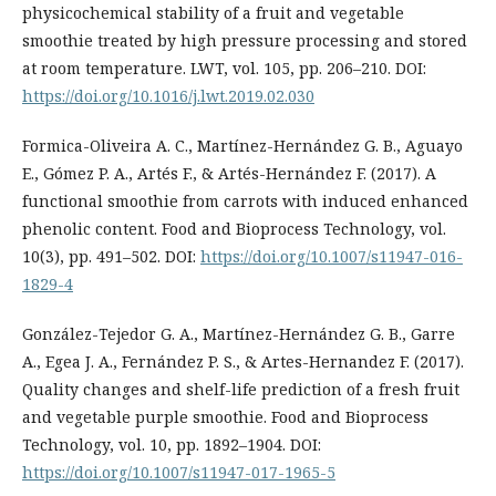
physicochemical stability of a fruit and vegetable
smoothie treated by high pressure processing and stored
at room temperature. LWT, vol. 105, pp. 206–210. DOI:
https://doi.org/10.1016/j.lwt.2019.02.030
Formica-Oliveira A. C., Martínez-Hernández G. B., Aguayo
E., Gómez P. A., Artés F., & Artés-Hernández F. (2017). A
functional smoothie from carrots with induced enhanced
phenolic content. Food and Bioprocess Technology, vol.
10(3), pp. 491–502. DOI:
https://doi.org/10.1007/s11947-016-
1829-4
González-Tejedor G. A., Martínez-Hernández G. B., Garre
A., Egea J. A., Fernández P. S., & Artes-Hernandez F. (2017).
Quality changes and shelf-life prediction of a fresh fruit
and vegetable purple smoothie. Food and Bioprocess
Technology, vol. 10, pp. 1892–1904. DOI:
https://doi.org/10.1007/s11947-017-1965-5