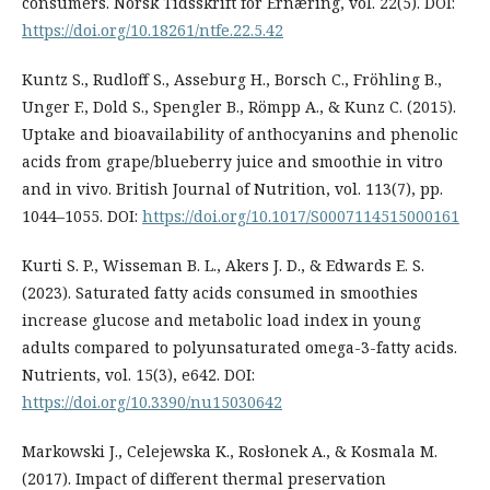
consumers. Norsk Tidsskrift for Ernæring, vol. 22(5). DOI:
https://doi.org/10.18261/ntfe.22.5.42
Kuntz S., Rudloff S., Asseburg H., Borsch C., Fröhling B.,
Unger F., Dold S., Spengler B., Römpp A., & Kunz C. (2015).
Uptake and bioavailability of anthocyanins and phenolic
acids from grape/blueberry juice and smoothie in vitro
and in vivo. British Journal of Nutrition, vol. 113(7), pp.
1044–1055. DOI:
https://doi.org/10.1017/S0007114515000161
Kurti S. P., Wisseman B. L., Akers J. D., & Edwards E. S.
(2023). Saturated fatty acids consumed in smoothies
increase glucose and metabolic load index in young
adults compared to polyunsaturated omega-3-fatty acids.
Nutrients, vol. 15(3), e642. DOI:
https://doi.org/10.3390/nu15030642
Markowski J., Celejewska K., Rosłonek A., & Kosmala M.
(2017). Impact of different thermal preservation