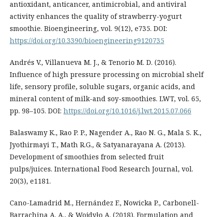
antioxidant, anticancer, antimicrobial, and antiviral
activity enhances the quality of strawberry-yogurt
smoothie. Bioengineering, vol. 9(12), e735. DOI:
https://doi.org/10.3390/bioengineering9120735
Andrés V., Villanueva M. J., & Tenorio M. D. (2016).
Influence of high pressure processing on microbial shelf
life, sensory profile, soluble sugars, organic acids, and
mineral content of milk-and soy-smoothies. LWT, vol. 65,
pp. 98–105. DOI:
https://doi.org/10.1016/j.lwt.2015.07.066
Balaswamy K., Rao P. P., Nagender A., Rao N. G., Mala S. K.,
Jyothirmayi T., Math R.G., & Satyanarayana A. (2013).
Development of smoothies from selected fruit
pulps/juices. International Food Research Journal, vol.
20(3), e1181.
Cano-Lamadrid M., Hernández F., Nowicka P., Carbonell-
Barrachina A. A., & Wojdyło A. (2018). Formulation and