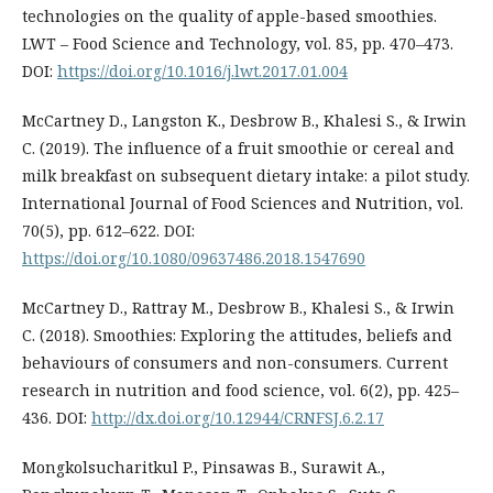
technologies on the quality of apple-based smoothies.
LWT – Food Science and Technology, vol. 85, pp. 470–473.
DOI:
https://doi.org/10.1016/j.lwt.2017.01.004
McCartney D., Langston K., Desbrow B., Khalesi S., & Irwin
C. (2019). The influence of a fruit smoothie or cereal and
milk breakfast on subsequent dietary intake: a pilot study.
International Journal of Food Sciences and Nutrition, vol.
70(5), pp. 612–622. DOI:
https://doi.org/10.1080/09637486.2018.1547690
McCartney D., Rattray M., Desbrow B., Khalesi S., & Irwin
C. (2018). Smoothies: Exploring the attitudes, beliefs and
behaviours of consumers and non-consumers. Current
research in nutrition and food science, vol. 6(2), pp. 425–
436. DOI:
http://dx.doi.org/10.12944/CRNFSJ.6.2.17
Mongkolsucharitkul P., Pinsawas B., Surawit A.,