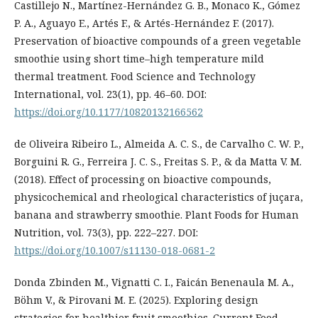
Castillejo N., Martínez-Hernández G. B., Monaco K., Gómez
P. A., Aguayo E., Artés F., & Artés-Hernández F. (2017).
Preservation of bioactive compounds of a green vegetable
smoothie using short time–high temperature mild
thermal treatment. Food Science and Technology
International, vol. 23(1), pp. 46–60. DOI:
https://doi.org/10.1177/10820132166562
de Oliveira Ribeiro L., Almeida A. C. S., de Carvalho C. W. P.,
Borguini R. G., Ferreira J. C. S., Freitas S. P., & da Matta V. M.
(2018). Effect of processing on bioactive compounds,
physicochemical and rheological characteristics of juçara,
banana and strawberry smoothie. Plant Foods for Human
Nutrition, vol. 73(3), pp. 222–227. DOI:
https://doi.org/10.1007/s11130-018-0681-2
Donda Zbinden M., Vignatti C. I., Faicán Benenaula M. A.,
Böhm V., & Pirovani M. E. (2025). Exploring design
strategies for healthier fruit smoothies. Current Food