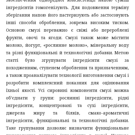
інгредієнтів гомогенізують. Для подовження терміну
зберігання напою його пастеризують або застосовують
інші способи оброблення, зокрема високим тиском.
Основою смузі переважно є свіжі або перероблені
фрукти, овочі та ягоди. Смузі також може містити
молоко, йогурт, «рослинне молоко», мінеральну воду
та різні функціональні й технологічні добавки. Метою
статті було згрупувати інгредієнти смузі за
походженням, ступенем оброблення та призначенням,
а також проаналізувати технології виготовлення смузі і
розробити комплексний показник для оцінювання
їхньої якості. Усі сировині компоненти смузі можна
об’єднати у групи: рослинні інгредієнти, рідкі
інгредієнти, концентровані та сухі інгредієнти,
джерела жиру та білків, смако-ароматичні
інгредієнти, функціональні та технологічні добавки.
Таке групування дозволяє визначити функціональне