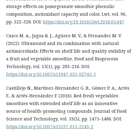
storage effects on pomegranate smoothie phenolic
composition, antioxidant capacity and color. Lwt, vol. 96,
pp. 322–328. DOI:
https://doi.org/10.1016/j.lwt.2018.05.047
Casco M. A., Jagus R. J., Agüero M. V., & Fernandez M. V.
(2022). Ultrasound and its combination with natural
antimicrobials: Effects on shelf life and quality stability of
a fruit and vegetable smoothie. Food and Bioprocess
Technology, vol. 15(1), pp. 203–218. DOI:
https://doi.org/10.1007/s11947-021-02745-5
Castillejo N., Martínez-Hernández G. B., Gómez P. A., Artés
F., & Artés-Hernández F. (2016). Red fresh vegetables
smoothies with extended shelf life as an innovative
source of health-promoting compounds. Journal of Food
Science and Technology, vol. 53(3), pp. 1475–1486. DOI:
https://doi.org/10.1007/s13197-015-2143-2