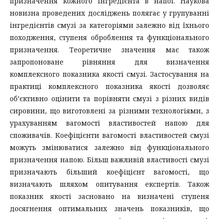
призначення кожного інгредієнта в напої. Наукова
новизна проведених досліджень полягає у групуванні
інгредієнтів смузі за категоріями залежно від їхнього
походження, ступеня оброблення та функціонального
призначення. Теоретичне значення має також
запропоноване рівняння для визначення
комплексного показника якості смузі. Застосування на
практиці комплексного показника якості дозволяє
об’єктивно оцінити та порівняти смузі з різних видів
сировини, що виготовлені за різними технологіями, з
урахуванням вагомості властивостей напою для
споживачів. Коефіцієнти вагомості властивостей смузі
можуть змінюватися залежно від функціонального
призначення напою. Більш важливій властивості смузі
призначають більший коефіцієнт вагомості, що
визначають шляхом опитування експертів. Також
показник якості засновано на визначені ступеня
досягнення оптимальних значень показників, що