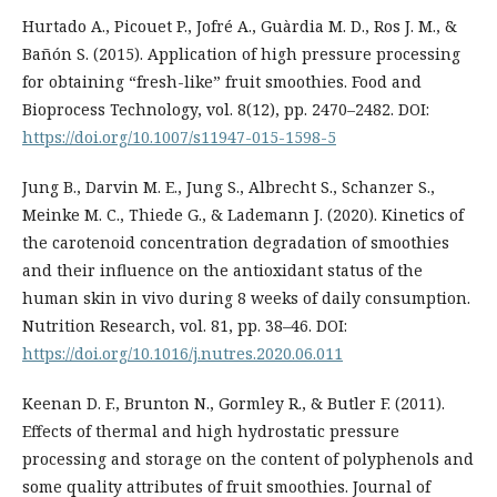
Hurtado A., Picouet P., Jofré A., Guàrdia M. D., Ros J. M., &
Bañón S. (2015). Application of high pressure processing
for obtaining “fresh-like” fruit smoothies. Food and
Bioprocess Technology, vol. 8(12), pp. 2470–2482. DOI:
https://doi.org/10.1007/s11947-015-1598-5
Jung B., Darvin M. E., Jung S., Albrecht S., Schanzer S.,
Meinke M. C., Thiede G., & Lademann J. (2020). Kinetics of
the carotenoid concentration degradation of smoothies
and their influence on the antioxidant status of the
human skin in vivo during 8 weeks of daily consumption.
Nutrition Research, vol. 81, pp. 38–46. DOI:
https://doi.org/10.1016/j.nutres.2020.06.011
Keenan D. F., Brunton N., Gormley R., & Butler F. (2011).
Effects of thermal and high hydrostatic pressure
processing and storage on the content of polyphenols and
some quality attributes of fruit smoothies. Journal of