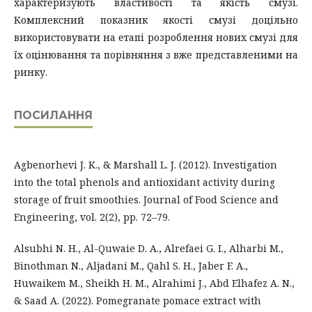
характеризують властивості та якість смузі.
Комплексний показник якості смузі доцільно
використовувати на етапі розроблення нових смузі для
їх оцінювання та порівняння з вже представленими на
ринку.
ПОСИЛАННЯ
Agbenorhevi J. K., & Marshall L. J. (2012). Investigation
into the total phenols and antioxidant activity during
storage of fruit smoothies. Journal of Food Science and
Engineering, vol. 2(2), pp. 72–79.
Alsubhi N. H., Al-Quwaie D. A., Alrefaei G. I., Alharbi M.,
Binothman N., Aljadani M., Qahl S. H., Jaber F. A.,
Huwaikem M., Sheikh H. M., Alrahimi J., Abd Elhafez A. N.,
& Saad A. (2022). Pomegranate pomace extract with