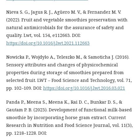
Nieva S. G., Jagus R. J., Agüero M. V., & Fernandez M. V.
(2022). Fruit and vegetable smoothies preservation with
natural antimicrobials for the assurance of safety and
quality. Lwt, vol. 154, e112663. DOI:
https://doi.org/10.1016/j.lwt.2021.112663
Nowicka P., Wojdyło A., Teleszko M., & Samoticha J. (2016).
Sensory attributes and changes of physicochemical
properties during storage of smoothies prepared from
selected fruit. LWT – Food Science and Technology, vol. 71,
pp. 102–109. DOI:
https://doi.org/10.1016/j.lwt.2016.03.021
Panda P., Meena S., Meena K., Rai D. C., Bunkar D. S., &
Gautam P. B. (2023). Development of functional milk-based
smoothie by incorporating horse gram extract. Current
Research in Nutrition and Food Science Journal, vol. 11(3),
pp. 1218–1228. DOI: