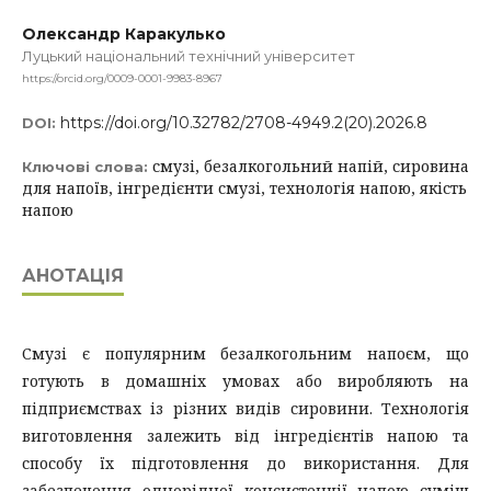
Олександр Каракулько
Луцький національний технічний університет
https://orcid.org/0009-0001-9983-8967
https://doi.org/10.32782/2708-4949.2(20).2026.8
DOI:
смузі, безалкогольний напій, сировина
Ключові слова:
для напоїв, інгредієнти смузі, технологія напою, якість
напою
АНОТАЦІЯ
Смузі є популярним безалкогольним напоєм, що
готують в домашніх умовах або виробляють на
підприємствах із різних видів сировини. Технологія
виготовлення залежить від інгредієнтів напою та
способу їх підготовлення до використання. Для
забезпечення однорідної консистенції напою суміш