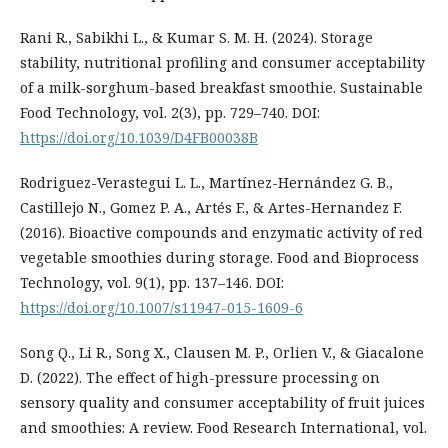
Rani R., Sabikhi L., & Kumar S. M. H. (2024). Storage
stability, nutritional profiling and consumer acceptability
of a milk-sorghum-based breakfast smoothie. Sustainable
Food Technology, vol. 2(3), pp. 729–740. DOI:
https://doi.org/10.1039/D4FB00038B
Rodriguez-Verastegui L. L., Martínez-Hernández G. B.,
Castillejo N., Gomez P. A., Artés F., & Artes-Hernandez F.
(2016). Bioactive compounds and enzymatic activity of red
vegetable smoothies during storage. Food and Bioprocess
Technology, vol. 9(1), pp. 137–146. DOI:
https://doi.org/10.1007/s11947-015-1609-6
Song Q., Li R., Song X., Clausen M. P., Orlien V., & Giacalone
D. (2022). The effect of high-pressure processing on
sensory quality and consumer acceptability of fruit juices
and smoothies: A review. Food Research International, vol.