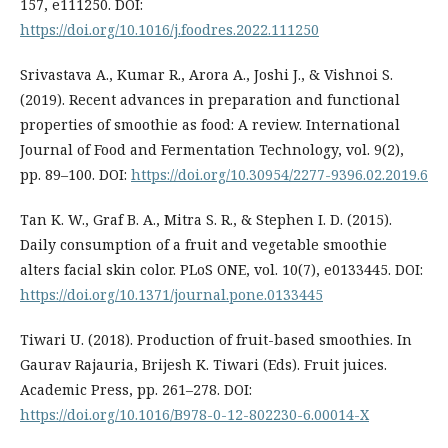
157, e111250. DOI:
https://doi.org/10.1016/j.foodres.2022.111250
Srivastava A., Kumar R., Arora A., Joshi J., & Vishnoi S.
(2019). Recent advances in preparation and functional
properties of smoothie as food: A review. International
Journal of Food and Fermentation Technology, vol. 9(2),
pp. 89–100. DOI:
https://doi.org/10.30954/2277-9396.02.2019.6
Tan K. W., Graf B. A., Mitra S. R., & Stephen I. D. (2015).
Daily consumption of a fruit and vegetable smoothie
alters facial skin color. PLoS ONE, vol. 10(7), e0133445. DOI:
https://doi.org/10.1371/journal.pone.0133445
Tiwari U. (2018). Production of fruit-based smoothies. In
Gaurav Rajauria, Brijesh K. Tiwari (Eds). Fruit juices.
Academic Press, pp. 261–278. DOI:
https://doi.org/10.1016/B978-0-12-802230-6.00014-X