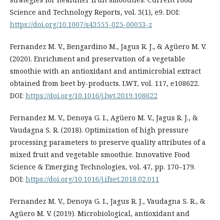
Science and Technology Reports, vol. 3(1), e9. DOI:
https://doi.org/10.1007/s43555-025-00053-z
Fernandez M. V., Bengardino M., Jagus R. J., & Agüero M. V.
(2020). Enrichment and preservation of a vegetable
smoothie with an antioxidant and antimicrobial extract
obtained from beet by-products. LWT, vol. 117, e108622.
DOI:
https://doi.org/10.1016/j.lwt.2019.108622
Fernandez M. V., Denoya G. I., Agüero M. V., Jagus R. J., &
Vaudagna S. R. (2018). Optimization of high pressure
processing parameters to preserve quality attributes of a
mixed fruit and vegetable smoothie. Innovative Food
Science & Emerging Technologies, vol. 47, pp. 170–179.
DOI:
https://doi.org/10.1016/j.ifset.2018.02.011
Fernandez M. V., Denoya G. I., Jagus R. J., Vaudagna S. R., &
Agüero M. V. (2019). Microbiological, antioxidant and