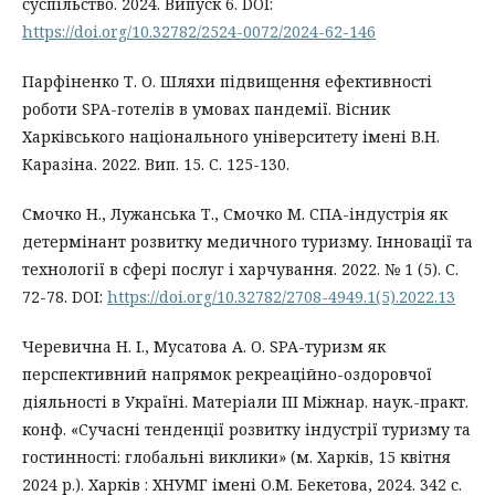
суспільство. 2024. Випуск 6. DOI:
https://doi.org/10.32782/2524-0072/2024-62-146
Парфіненко Т. О. Шляхи підвищення ефективності
роботи SPA-готелів в умовах пандемії. Вісник
Харківського національного університету імені В.Н.
Каразіна. 2022. Вип. 15. С. 125-130.
Смочко Н., Лужанська Т., Смочко М. СПА-індустрія як
детермінант розвитку медичного туризму. Інновації та
технології в сфері послуг і харчування. 2022. № 1 (5). С.
72-78. DOI:
https://doi.org/10.32782/2708-4949.1(5).2022.13
Черевична Н. І., Мусатова А. О. SPA-туризм як
перспективний напрямок рекреаційно-оздоровчої
діяльності в Україні. Матеріали ІІІ Міжнар. наук.-практ.
конф. «Сучасні тенденції розвитку індустрії туризму та
гостинності: глобальні виклики» (м. Харків, 15 квітня
2024 р.). Харків : ХНУМГ імені О.М. Бекетова, 2024. 342 с.