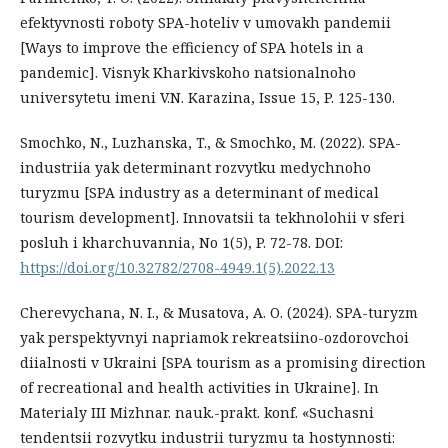
efektyvnosti roboty SPA-hoteliv v umovakh pandemii
[Ways to improve the efficiency of SPA hotels in a
pandemic]. Visnyk Kharkivskoho natsionalnoho
universytetu imeni V.N. Karazina, Issue 15, P. 125-130.
Smochko, N., Luzhanska, T., & Smochko, M. (2022). SPA-
industriia yak determinant rozvytku medychnoho
turyzmu [SPA industry as a determinant of medical
tourism development]. Innovatsii ta tekhnolohii v sferi
posluh i kharchuvannia, No 1(5), P. 72-78. DOI:
https://doi.org/10.32782/2708-4949.1(5).2022.13
Cherevychana, N. I., & Musatova, A. O. (2024). SPA-turyzm
yak perspektyvnyi napriamok rekreatsiino-ozdorovchoi
diialnosti v Ukraini [SPA tourism as a promising direction
of recreational and health activities in Ukraine]. In
Materialy III Mizhnar. nauk.-prakt. konf. «Suchasni
tendentsii rozvytku industrii turyzmu ta hostynnosti: