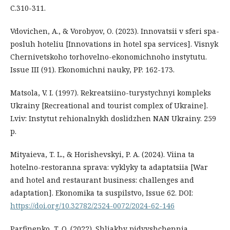
С.310-311.
Vdovichen, A., & Vorobyov, O. (2023). Innovatsii v sferi spa-
posluh hoteliu [Innovations in hotel spa services]. Visnyk
Chernivetskoho torhovelno-ekonomichnoho instytutu.
Issue III (91). Ekonomichni nauky, PP. 162-173.
Matsola, V. I. (1997). Rekreatsiino-turystychnyi kompleks
Ukrainy [Recreational and tourist complex of Ukraine].
Lviv: Instytut rehionalnykh doslidzhen NAN Ukrainy. 259
p.
Mityaieva, T. L., & Horishevskyi, P. A. (2024). Viina ta
hotelno-restoranna sprava: vyklyky ta adaptatsiia [War
and hotel and restaurant business: challenges and
adaptation]. Ekonomika ta suspilstvo, Issue 62. DOI:
https://doi.org/10.32782/2524-0072/2024-62-146
Parfinenko, T. O. (2022). Shliakhy pidvyshchennia