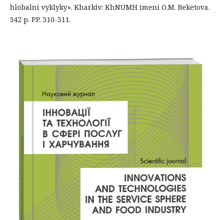
hlobalni vyklyky». Kharkiv: KhNUMH imeni O.M. Beketova.
342 p. PP. 310-311.