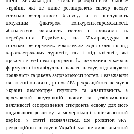
види SPA-закладів готельно-ресторанного бізнесу
України, які не лише розширюють спектр послуг
готельно-ресторанного бізнесу, а й виступають
потужним фактором конкурентоспроможності,
збільшуючи лояльність гостей і тривалість їх
перебування. Відмічено, що SPA-процедури в
готельно-ресторанних комплексах адаптовані як під
короткострокових туристів, так і під клієнтів, які
проходять wellness-програми. Їх поєднання дозволяє
формувати індивідуальні пакети послуг, підвищуючи
лояльність та рівень задоволеності гостей. Незважаючи
на значні виклики, ринок SPA-рекреаційних послуг в
Україні демонструє гнучкість та адаптивність, а
зростаючий внутрішній попит та усвідомлення
важливості оздоровлення створюють основу для його
подальшого розвитку та модернізації в післявоєнний
період. У статті визначається, що розвиток SPA-
рекреаційних послуг в Україні має не лише значний