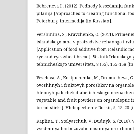
Bobreneva I., (2012). Podhody k sozdaniju fun
pitanija [Approaches to creating functional foo
Peterburg: Intermedija [in Russian].
Vershinina, S., Kravchenko, O. (2011). Primene
islandskogo mha v proizodstve rzhanogo i rz
[Application of food additive from Icelandic m
rye and rye-wheat bread]. Vestnik Irkutskogo
tehnicheskogo universiteta, 8 (55), 135-138 [in
Veselova, A., Kostjuchenko, M., Dremucheva, G., 
ovoshhnyh i fruktovyh poroshkov na organolep
hlebnyh palochek diabeticheskogo naznachenij
vegetable and fruit powders on organoleptic in
bread sticks]. Hlebopechenie Rossii, 5, 18-20 [
Kaplina, T., Stolyarchuk, V., Dudnyk, S. (2016).
vvedennya harbuzovoho nasinnya na orhanole