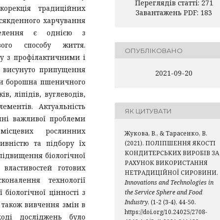
Переглядів статті: 271
корекція традиційних
Завантажень PDF: 183
всякденного харчування
селення є однією з
вого способу життя.
ОПУБЛІКОВАНО
у з профілактичними і
і висунуто припущення
2021-09-20
ини борошна пшеничного
в, ліпідів, вуглеводів,
лементів. Актуальність
ЯК ЦИТУВАТИ
нні важливої проблеми
місцевих рослинних
Жукова, В., & Тарасенко, В.
тивністю та підбору їх
(2021). ПОЛІПШЕННЯ ЯКОСТІ
КОНДИТЕРСЬКИХ ВИРОБІВ ЗА
підвищення біологічної
РАХУНОК ВИКОРИСТАННЯ
 властивостей готових
НЕТРАДИЦІЙНОЇ СИРОВИНИ.
коналення технології
Innovations and Technologies in
біологічної цінності з
the Service Sphere and Food
Industry
, (1-2 (3-4), 44-50.
 також вивчення змін в
https://doi.org/10.24025/2708-
ході досліджень було