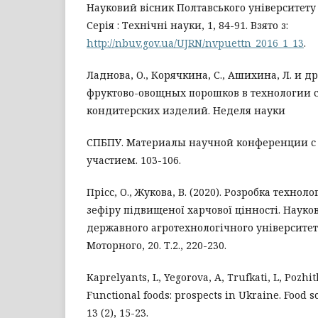
Науковий вісник Полтавського університету 
Серія : Технічні науки, 1, 84-91. Взято з:
http://nbuv.gov.ua/UJRN/nvpuettn_2016_1_13
.
Ладнова, О., Корячкина, С., Ашихина, Л. и д
фруктово-овощных порошков в технологии 
кондитерских изделий. Неделя науки
СПБПУ. Материалы научной конференции 
участием. 103-106.
Прісс, О., Жукова, В. (2020). Розробка технолог
зефіру підвищеної харчової цінності. Науко
державного агротехнологічного університе
Моторного, 20. Т.2., 220-230.
Kaprelyants, L, Yegorova, A, Trufkati, L, Pozhitk
Functional foods: prospects in Ukraine. Food s
13 (2), 15-23.