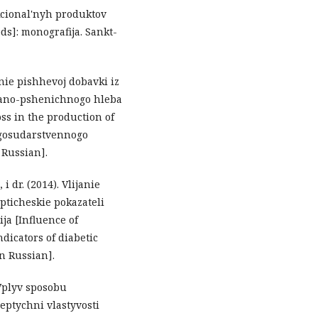
kcional'nyh produktov
ds]: monografija. Sankt-
nie pishhevoj dobavki iz
hano-pshenichnogo hleba
oss in the production of
 gosudarstvennogo
 Russian].
i dr. (2014). Vlijanie
ticheskie pokazateli
a [Influence of
dicators of diabetic
in Russian].
 Vplyv sposobu
ptychni vlastyvosti