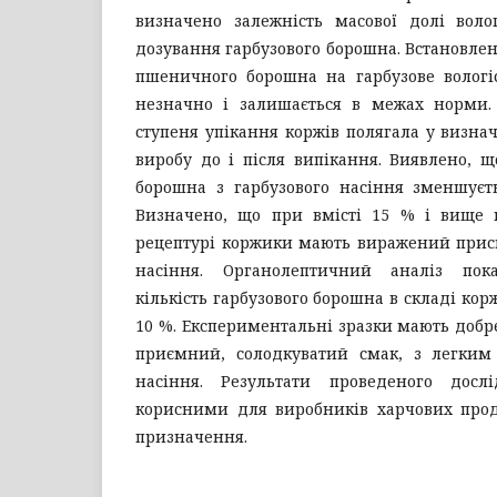
визначено залежність масової долі воло
дозування гарбузового борошна. Встановлен
пшеничного борошна на гарбузове вологіс
незначно і залишається в межах норми.
ступеня упікання коржів полягала у визна
виробу до і після випікання. Виявлено, 
борошна з гарбузового насіння зменшуєть
Визначено, що при вмісті 15 % і вище 
рецептурі коржики мають виражений присм
насіння. Органолептичний аналіз пок
кількість гарбузового борошна в складі ко
10 %. Експериментальні зразки мають добре
приємний, солодкуватий смак, з легким 
насіння. Результати проведеного дос
корисними для виробників харчових прод
призначення.