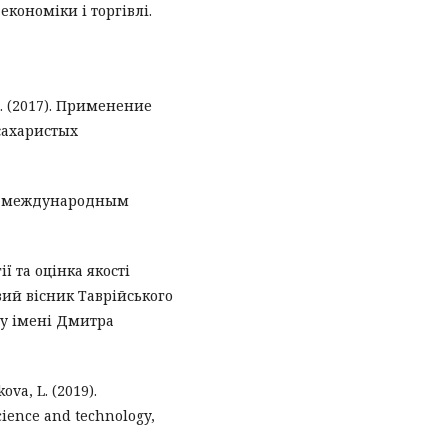
економіки і торгівлі.
р. (2017). Применение
сахаристых
с международным
ії та оцінка якості
вий вісник Таврійського
ту імені Дмитра
ova, L. (2019).
cience and technology,