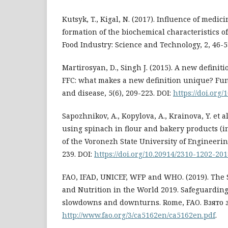
Kutsyk, T., Kigal, N. (2017). Influence of medic
formation of the biochemical characteristics o
Food Industry: Science and Technology, 2, 46-5
Martirosyan, D., Singh J. (2015). A new definiti
FFC: what makes a new definition unique? Fun
and disease, 5(6), 209-223. DOI:
https://doi.org/
Sapozhnikov, A., Kopylova, A., Krainova, Y. et al
using spinach in flour and bakery products (i
of the Voronezh State University of Engineerin
239. DOI:
https://doi.org/10.20914/2310-1202-20
FAO, IFAD, UNICEF, WFP and WHO. (2019). The S
and Nutrition in the World 2019. Safeguardin
slowdowns and downturns. Rome, FAO. Взято 
http://www.fao.org/3/ca5162en/ca5162en.pdf
.