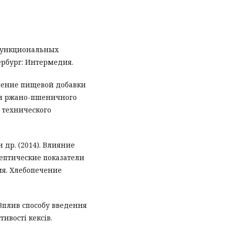
 функциональных
ербург: Интермедия.
енение пищевой добавки
 и ржано-пшеничного
о технического
и др. (2014). Влияние
ептические показатели
ия. Хлебопечение
. Вплив способу введення
ивості кексів.