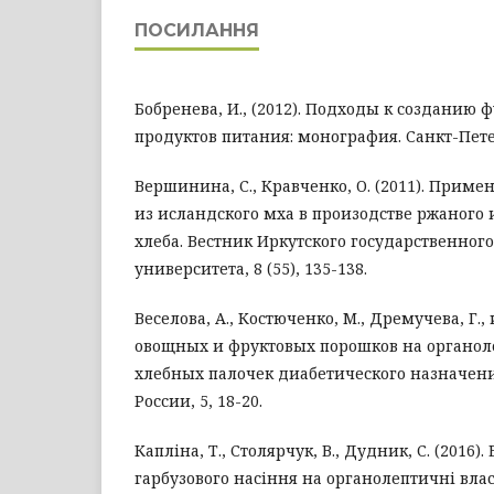
ПОСИЛАННЯ
Бобренева, И., (2012). Подходы к созданию
продуктов питания: монография. Санкт-Пет
Вершинина, С., Кравченко, О. (2011). Прим
из исландского мха в произодстве ржаного
хлеба. Вестник Иркутского государственног
университета, 8 (55), 135-138.
Веселова, А., Костюченко, М., Дремучева, Г., 
овощных и фруктовых порошков на органол
хлебных палочек диабетического назначен
России, 5, 18-20.
Капліна, Т., Столярчук, В., Дудник, С. (2016)
гарбузового насіння на органолептичні власт