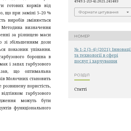
4949.1-2(3-4).2021.241483
ги готових коржів від
Формати цитування
о, що при заміні 5–20 %
ть виробів змінюється
 Методика визначення
ченні за різницею маси
НОМЕР
що зі збільшенням дози
ся показник упікання.
№ 1-2 (3-4) (2021): Інноваці
та технології в сфері
гарбузового борошна в
послуг і харчування
ак і запах гарбузового
азав, що оптимальна
РОЗДІЛ
ржів Молочних становить
 розвинену пористість,
Статті
відтінком гарбузового
лідження можуть бути
уктів функціонального