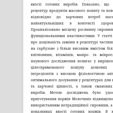
якості готових виробів. Показано, що 
рецептур продуктів масового попиту та по
відповідно до харчових потреб на
найактуальніших в контексті здоро
Проаналізовано місцеву рослинну сировин
функціональними властивостями. У статт
про доцільність заміни в рецептурі част
на гарбузове з більш високим вмістом білкі
клітковини, вітамінів, макро- та мікрое
наукового дослідження полягає у виріше
цілеспрямованого пошуку дешевих 
інгредієнтів з високою фізіологічною ак
оптимального дозування у рецептурах для 
та харчової цінності, а також смакових
виробів. Метою досліджень було удос
приготування коржів Молочних підвищеної 
використанням нетрадиційної сировини, а
показниках якості готових коржів. В 