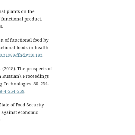
inal plants on the
f functional product.
3.
on of functional food by
ctional foods in health
10.31989/ffhd.v5i6.183
.
. (2018). The prospects of
n Russian). Proceedings
g Technologies. 80. 234-
18-4-234-239
.
tate of Food Security
g against economic
з