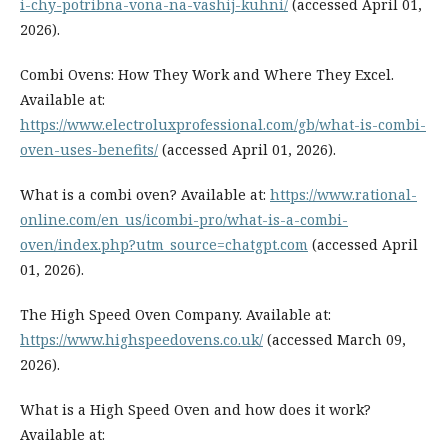
i-chy-potribna-vona-na-vashij-kuhni/
(accessed April 01,
2026).
Combi Ovens: How They Work and Where They Excel.
Available at:
https://www.electroluxprofessional.com/gb/what-is-combi-
oven-uses-benefits/
(accessed April 01, 2026).
What is a combi oven? Available at:
https://www.rational-
online.com/en_us/icombi-pro/what-is-a-combi-
oven/index.php?utm_source=chatgpt.com
(accessed April
01, 2026).
The High Speed Oven Company. Available at:
https://www.highspeedovens.co.uk/
(accessed March 09,
2026).
What is a High Speed Oven and how does it work?
Available at: