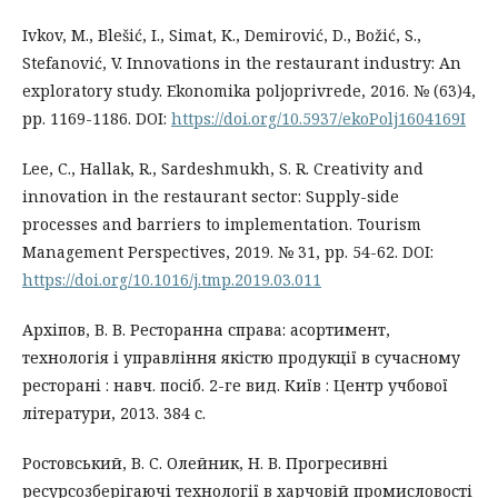
Ivkov, M., Blešić, I., Simat, K., Demirović, D., Božić, S.,
Stefanović, V. Innovations in the restaurant industry: An
exploratory study. Ekonomika poljoprivrede, 2016. № (63)4,
рр. 1169-1186. DOI:
https://doi.org/10.5937/ekoPolj1604169I
Lee, C., Hallak, R., Sardeshmukh, S. R. Creativity and
innovation in the restaurant sector: Supply-side
processes and barriers to implementation. Tourism
Management Perspectives, 2019. № 31, рр. 54-62. DOI:
https://doi.org/10.1016/j.tmp.2019.03.011
Архіпов, В. В. Ресторанна справа: асортимент,
технологія і управління якістю продукції в сучасному
ресторані : навч. посіб. 2-ге вид. Київ : Центр учбової
літератури, 2013. 384 с.
Ростовський, B. C. Олейник, Н. В. Прогресивні
ресурсозберігаючі технології в харчовій промисловості