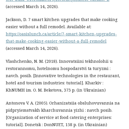
(accessed March 14, 2026).
Jackson, D. 7 smart kitchen upgrades that make cooking
easier without a full remodel. Available at:
https://oasislunch.ca/article/7-smart-kitchen-upgrades-
that-make-cooking-easier-without-a-full-remodel
(accessed March 14, 2026).
Vlashchenko, N. M. (2018). Innovatsiini tekhnolohii u
restorannomu, hotelnomu hospodarstvi ta turyzmi :
navch. posib. [Innovative technologies in the restaurant,
hotel and tourism industries: tutorial]. Kharkiv :
KhNUMH im. O. M. Beketova, 373 р. (in Ukrainian)
Antonova V. A. (2005). Orhanizatsiia obsluhovuvannia na
pidpryiemstvakh kharchuvannia yizhi : navch posib.
[Organization of service at food catering enterprises:
tutorial]. Donetsk : DonNUET, 158 р. (in Ukrainian)