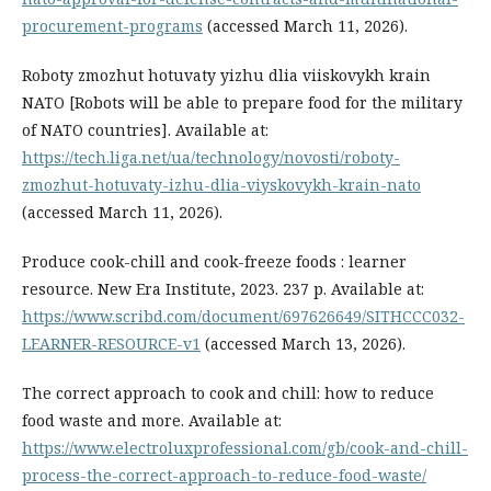
procurement-programs
(accessed March 11, 2026).
Roboty zmozhut hotuvaty yizhu dlia viiskovykh krain
NATO [Robots will be able to prepare food for the military
of NATO countries]. Available at:
https://tech.liga.net/ua/technology/novosti/roboty-
zmozhut-hotuvaty-izhu-dlia-viyskovykh-krain-nato
(accessed March 11, 2026).
Produce cook-chill and cook-freeze foods : learner
resource. New Era Institute, 2023. 237 р. Available at:
https://www.scribd.com/document/697626649/SITHCCC032-
LEARNER-RESOURCE-v1
(accessed March 13, 2026).
The correct approach to cook and chill: how to reduce
food waste and more. Available at:
https://www.electroluxprofessional.com/gb/cook-and-chill-
process-the-correct-approach-to-reduce-food-waste/