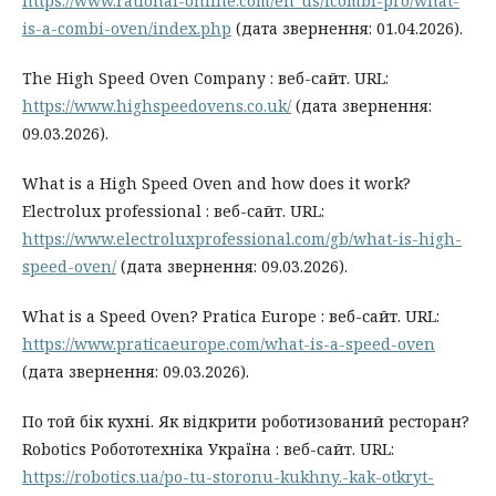
https://www.rational-online.com/en_us/icombi-pro/what-
is-a-combi-oven/index.php
(дата звернення: 01.04.2026).
The High Speed Oven Company : веб-сайт. URL:
https://www.highspeedovens.co.uk/
(дата звернення:
09.03.2026).
What is a High Speed Oven and how does it work?
Electrolux professional : веб-сайт. URL:
https://www.electroluxprofessional.com/gb/what-is-high-
speed-oven/
(дата звернення: 09.03.2026).
What is a Speed Oven? Pratica Europe : веб-сайт. URL:
https://www.praticaeurope.com/what-is-a-speed-oven
(дата звернення: 09.03.2026).
По той бік кухні. Як відкрити роботизований ресторан?
Robotics Робототехніка Україна : веб-сайт. URL:
https://robotics.ua/po-tu-storonu-kukhny.-kak-otkryt-