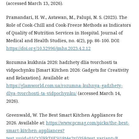
(accessed March 13, 2026).
Pramandari, H. W., Astawan, M., Palupi, N. S. (2023). The
Role of Cook-Chill and Cook-Freeze Methods as Indicators
of Quality of Nutrition Services in Hospital. Journal of
Medical and Health Studies, no. 4(2), pp. 86-100. DOI:
https://doi.org/10.32996/jmhs.2023.4.2.12
Rozumna kukhnia 2026: hadzhety dlia tvorchosti ta
vidpochynku [Smart Kitchen 2026: Gadgets for Creativity
and Relaxation]. Available at:
https://glamworld.com.ua/rozumna-kuhnya-gadzhety-
dlya-tvorchosti-ta-vidpochynku/
(accessed March 14,
2026).
Greenwald, W. The Best Smart Kitchen Appliances for
2026. Available at:
https://www.pcmag.com/picks/the-best-
smart-kitchen-appliances?
test_uuid=01Cr3lRkT6F5j18t4e2rQ3S&test_variant=B