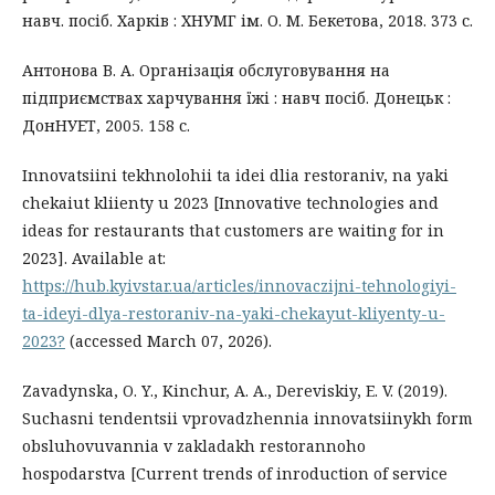
навч. посіб. Харків : ХНУМГ ім. О. М. Бекетова, 2018. 373 с.
Антонова В. А. Організація обслуговування на
підприємствах харчування їжі : навч посіб. Донецьк :
ДонНУЕТ, 2005. 158 с.
Innovatsiini tekhnolohii ta idei dlia restoraniv, na yaki
chekaiut kliienty u 2023 [Innovative technologies and
ideas for restaurants that customers are waiting for in
2023]. Available at:
https://hub.kyivstar.ua/articles/innovaczijni-tehnologiyi-
ta-ideyi-dlya-restoraniv-na-yaki-chekayut-kliyenty-u-
2023?
(accessed March 07, 2026).
Zavadynska, O. Y., Kinchur, A. A., Dereviskiy, E. V. (2019).
Suchasni tendentsii vprovadzhennia innovatsiinykh form
obsluhovuvannia v zakladakh restorannoho
hospodarstva [Current trends of inroduction of service