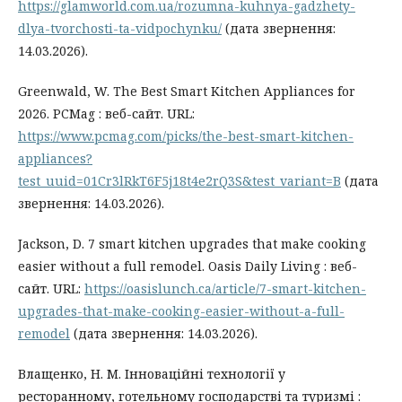
https://glamworld.com.ua/rozumna-kuhnya-gadzhety-
dlya-tvorchosti-ta-vidpochynku/
(дата звернення:
14.03.2026).
Greenwald, W. The Best Smart Kitchen Appliances for
2026. PCMag : веб-сайт. URL:
https://www.pcmag.com/picks/the-best-smart-kitchen-
appliances?
test_uuid=01Cr3lRkT6F5j18t4e2rQ3S&test_variant=B
(дата
звернення: 14.03.2026).
Jackson, D. 7 smart kitchen upgrades that make cooking
easier without a full remodel. Oasis Daily Living : веб-
сайт. URL:
https://oasislunch.ca/article/7-smart-kitchen-
upgrades-that-make-cooking-easier-without-a-full-
remodel
(дата звернення: 14.03.2026).
Влащенко, Н. М. Інноваційні технології у
ресторанному, готельному господарстві та туризмі :