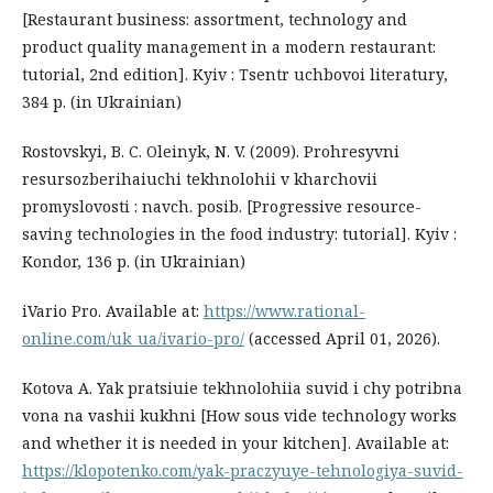
[Restaurant business: assortment, technology and
product quality management in a modern restaurant:
tutorial, 2nd edition]. Kyiv : Tsentr uchbovoi literatury,
384 р. (in Ukrainian)
Rostovskyi, B. C. Oleinyk, N. V. (2009). Prohresyvni
resursozberihaiuchi tekhnolohii v kharchovii
promyslovosti : navch. posib. [Progressive resource-
saving technologies in the food industry: tutorial]. Kyiv :
Kondor, 136 р. (in Ukrainian)
iVario Pro. Available at:
https://www.rational-
online.com/uk_ua/ivario-pro/
(accessed April 01, 2026).
Kotova A. Yak pratsiuie tekhnolohiia suvid i chy potribna
vona na vashii kukhni [How sous vide technology works
and whether it is needed in your kitchen]. Available at:
https://klopotenko.com/yak-praczyuye-tehnologiya-suvid-