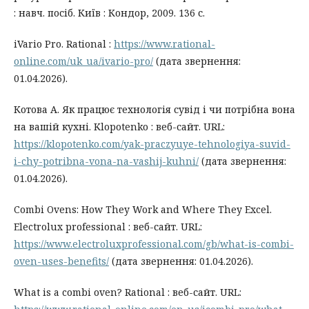
: навч. посіб. Київ : Кондор, 2009. 136 с.
iVario Pro. Rational :
https://www.rational-
online.com/uk_ua/ivario-pro/
(дата звернення:
01.04.2026).
Котова А. Як працює технологія сувід і чи потрібна вона
на вашій кухні. Klopotenko : веб-сайт. URL:
https://klopotenko.com/yak-praczyuye-tehnologiya-suvid-
i-chy-potribna-vona-na-vashij-kuhni/
(дата звернення:
01.04.2026).
Combi Ovens: How They Work and Where They Excel.
Electrolux professional : веб-сайт. URL:
https://www.electroluxprofessional.com/gb/what-is-combi-
oven-uses-benefits/
(дата звернення: 01.04.2026).
What is a combi oven? Rational : веб-сайт. URL: