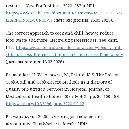
resource. New Era Institute, 2023. 237 р. URL:
https://www.scribd.com/document/697626649/SITHCCC032-
LEARNER-RESOURCE-v1
(дата звернення: 13.03.2026).
The correct approach to cook and chill: how to reduce
food waste and more. Electrolux professional : веб-сайт.
URL:
https://www.electroluxprofessional.com/gb/cook-and-
chill-process-the-correct-approach-to-reduce-food-waste/
(дата звернення: 13.03.2026).
Pramandari, H. W., Astawan, M., Palupi, N. S. The Role of
Cook-Chill and Cook-Freeze Methods as Indicators of
Quality of Nutrition Services in Hospital. Journal of
Medical and Health Studies, 2023. № 4(2), рр. 86-100. DOI:
https://doi.org/10.32996/jmhs.2023.4.2.12
Розумна кухня 2026: гаджети для творчості та
відпочинку. GlamWorld : веб-сайт. URL: