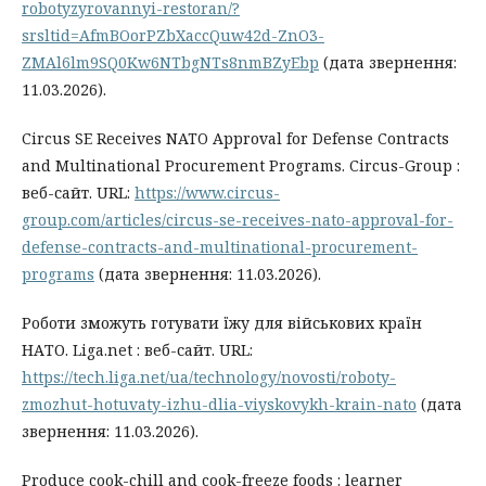
robotyzyrovannyi-restoran/?
srsltid=AfmBOorPZbXaccQuw42d-ZnO3-
ZMAl6lm9SQ0Kw6NTbgNTs8nmBZyEbp
(дата звернення:
11.03.2026).
Circus SE Receives NATO Approval for Defense Contracts
and Multinational Procurement Programs. Circus-Group :
веб-сайт. URL:
https://www.circus-
group.com/articles/circus-se-receives-nato-approval-for-
defense-contracts-and-multinational-procurement-
programs
(дата звернення: 11.03.2026).
Роботи зможуть готувати їжу для військових країн
НАТО. Liga.net : веб-сайт. URL:
https://tech.liga.net/ua/technology/novosti/roboty-
zmozhut-hotuvaty-izhu-dlia-viyskovykh-krain-nato
(дата
звернення: 11.03.2026).
Produce cook-chill and cook-freeze foods : learner