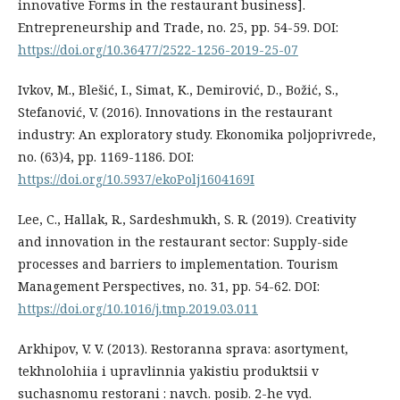
innovative Forms in the restaurant business].
Entrepreneurship and Trade, no. 25, рр. 54-59. DOI:
https://doi.org/10.36477/2522-1256-2019-25-07
Ivkov, M., Blešić, I., Simat, K., Demirović, D., Božić, S.,
Stefanović, V. (2016). Innovations in the restaurant
industry: An exploratory study. Ekonomika poljoprivrede,
no. (63)4, pp. 1169-1186. DOI:
https://doi.org/10.5937/ekoPolj1604169I
Lee, C., Hallak, R., Sardeshmukh, S. R. (2019). Creativity
and innovation in the restaurant sector: Supply-side
processes and barriers to implementation. Tourism
Management Perspectives, no. 31, pp. 54-62. DOI:
https://doi.org/10.1016/j.tmp.2019.03.011
Arkhipov, V. V. (2013). Restoranna sprava: asortyment,
tekhnolohiia i upravlinnia yakistiu produktsii v
suchasnomu restorani : navch. posib. 2-he vyd.