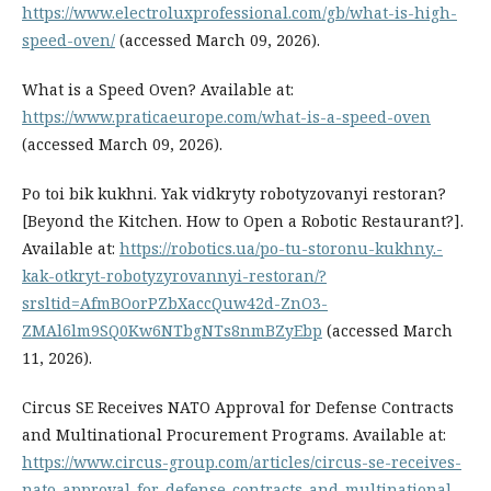
https://www.electroluxprofessional.com/gb/what-is-high-
speed-oven/
(accessed March 09, 2026).
What is a Speed Oven? Available at:
https://www.praticaeurope.com/what-is-a-speed-oven
(accessed March 09, 2026).
Po toi bik kukhni. Yak vidkryty robotyzovanyi restoran?
[Beyond the Kitchen. How to Open a Robotic Restaurant?].
Available at:
https://robotics.ua/po-tu-storonu-kukhny.-
kak-otkryt-robotyzyrovannyi-restoran/?
srsltid=AfmBOorPZbXaccQuw42d-ZnO3-
ZMAl6lm9SQ0Kw6NTbgNTs8nmBZyEbp
(accessed March
11, 2026).
Circus SE Receives NATO Approval for Defense Contracts
and Multinational Procurement Programs. Available at:
https://www.circus-group.com/articles/circus-se-receives-
nato-approval-for-defense-contracts-and-multinational-