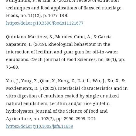
Puligundla, P., & Lim, S. (2022). A review of extraction
techniques and food applications of flaxseed mucilage.
Foods, no. 11(12), p. 1677. DOI:
https://doi.org/10.3390/foods11121677
Quintana-Martinez, S., Morales-Cano, A., & García-
Zapateiro, L. (2018). Rheological behaviour in the
interaction of lecithin and guar gum for oil-in-water
emulsions. Czech Journal of Food Sciences, no. 36(1), pp.
73–80.
Yan, J., Yang, Z., Qiao, X., Kong, Z., Dai, L., Wu, J., Xu, X., &
McClements, D. J. (2022). Interfacial characteristics and in
vitro digestion of emulsion coated by single or mixed
natural emulsifiers: Lecithin and/or rice glutelin
hydrolysates. Journal of the Science of Food and
Agriculture, no. 102(7), pp. 2990–2999. DOI:
https://doi.org/10.1002/jsfa.11639