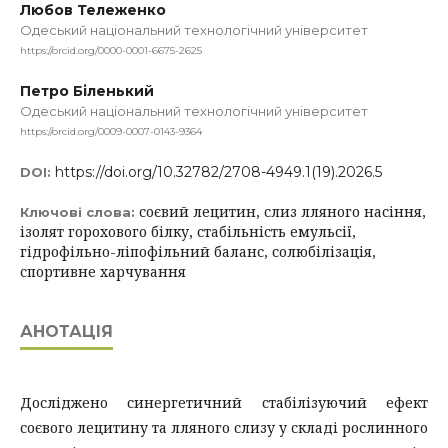
Любов Тележенко
Одеський національний технологічний університет
https://orcid.org/0000-0001-6675-2625
Петро Біленький
Одеський національний технологічний університет
https://orcid.org/0009-0007-0143-9364
https://doi.org/10.32782/2708-4949.1(19).2026.5
DOI:
соєвий лецитин, слиз лляного насіння,
Ключові слова:
ізолят горохового білку, стабільність емульсії,
гідрофільно-ліпофільний баланс, солюбілізація,
спортивне харчування
АНОТАЦІЯ
Досліджено синергетичний стабілізуючий ефект
соєвого лецитину та лляного слизу у складі рослинного