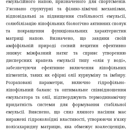
емульсійного напою, призначеного для спортсменів.
З’ясовано структурні та фізико-хімічні механізми,
відповідальні за підвищення стабільності емульсії,
солюбілізацію ліпофільних біологічно активних сполук
та покращення функціональних характеристик
матриці напою. Визначено, що завдяки своїй
амфіфільній природі соєвий лецитин ефективно
знижує міжфазний натяг та сприяє утворенню
дисперсних крапель емульсії типу «олія у воді»,
забезпечуючи ефективне включення ліпофільних
пігментів, таких як ефірні олії куркуміну та імбиру.
Розраховані параметри, включно гідрофільно-
ліпофільний баланс та оптимальне співвідношення
емульгатора та олії, підтверджують термодинамічну
придатність системи для формування стабільної
емульсії. Вияснено, що слиз лляного насіння має
виражені гідроколоїдні властивості, утворюючи в'язку
полісахаридну матрицю, яка обмежує коалесценцію,