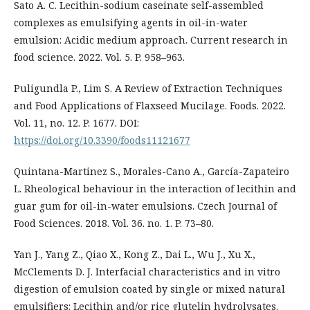
Sato A. C. Lecithin-sodium caseinate self-assembled
complexes as emulsifying agents in oil-in-water
emulsion: Acidic medium approach. Current research in
food science. 2022. Vol. 5. P. 958–963.
Puligundla P., Lim S. A Review of Extraction Techniques
and Food Applications of Flaxseed Mucilage. Foods. 2022.
Vol. 11, no. 12. P. 1677. DOI:
https://doi.org/10.3390/foods11121677
Quintana-Martinez S., Morales-Cano A., García-Zapateiro
L. Rheological behaviour in the interaction of lecithin and
guar gum for oil-in-water emulsions. Czech Journal of
Food Sciences. 2018. Vol. 36. no. 1. P. 73–80.
Yan J., Yang Z., Qiao X., Kong Z., Dai L., Wu J., Xu X.,
McClements D. J. Interfacial characteristics and in vitro
digestion of emulsion coated by single or mixed natural
emulsifiers: Lecithin and/or rice glutelin hydrolysates.