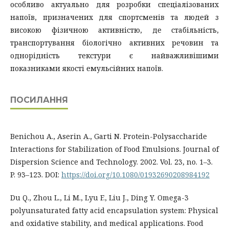
особливо актуально для розробки спеціалізованих
напоїв, призначених для спортсменів та людей з
високою фізичною активністю, де стабільність,
транспортування біологічно активних речовин та
однорідність текстури є найважливішими
показниками якості емульсійних напоїв.
ПОСИЛАННЯ
Benichou A., Aserin A., Garti N. Protein-Polysaccharide
Interactions for Stabilization of Food Emulsions. Journal of
Dispersion Science and Technology. 2002. Vol. 23, no. 1–3.
P. 93–123. DOI:
https://doi.org/10.1080/01932690208984192
Du Q., Zhou L., Li M., Lyu F., Liu J., Ding Y. Omega-3
polyunsaturated fatty acid encapsulation system: Physical
and oxidative stability, and medical applications. Food