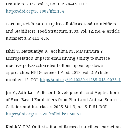
Frontiers. 2022. Vol. 3, no. 1. P. 28–45. DOI:
https://doi.org/10.1002/fft2.134
Garti N., Reichman D. Hydrocolloids as Food Emulsifiers
and Stabilizers. Food Structure. 1993. Vol. 12, no. 4. Article
number: 3. P. 411–426.
Ishii T., Matsumiya K., Aoshima M., Matsumura Y.
Microgelation imparts emulsifying ability to surface-
inactive polysaccharides-bottom-up vs top-down
approaches. NPJ Science of Food. 2018. Vol. 2. Article
number: 15. DOI:
https://doi.org/10.1038/s41538-018-0023-7
Jin Y., Adhikari A. Recent Developments and Applications
of Food-Based Emulsifiers from Plant and Animal Sources.
Colloids and Interfaces. 2025. Vol. 9, no. 5. P. 61. DOI:
https://doi.org/10.3390/colloids9050061
Kishk Y. F. M. Optimization of flaxseed mucilage extraction