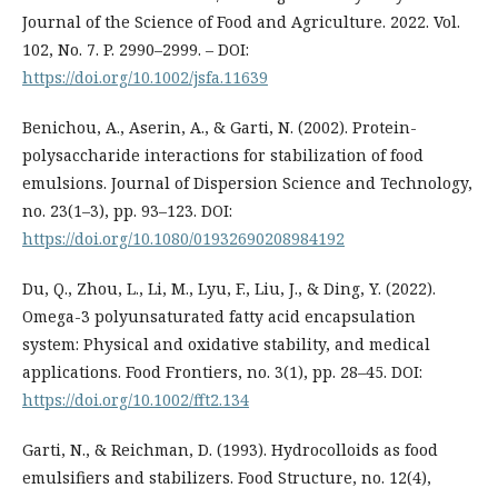
Journal of the Science of Food and Agriculture. 2022. Vol.
102, No. 7. P. 2990–2999. – DOI:
https://doi.org/10.1002/jsfa.11639
Benichou, A., Aserin, A., & Garti, N. (2002). Protein-
polysaccharide interactions for stabilization of food
emulsions. Journal of Dispersion Science and Technology,
no. 23(1–3), pp. 93–123. DOI:
https://doi.org/10.1080/01932690208984192
Du, Q., Zhou, L., Li, M., Lyu, F., Liu, J., & Ding, Y. (2022).
Omega-3 polyunsaturated fatty acid encapsulation
system: Physical and oxidative stability, and medical
applications. Food Frontiers, no. 3(1), pp. 28–45. DOI:
https://doi.org/10.1002/fft2.134
Garti, N., & Reichman, D. (1993). Hydrocolloids as food
emulsifiers and stabilizers. Food Structure, no. 12(4),