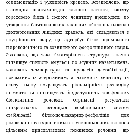
седиментацію і рухливість крапель. Встановлено, що
взаємодія полісахаридів лляного насіння, ізоляту
горохового білка і соєвого лецитину призводить до
утворення багатошарових захисних оболонок навколо
диспергованих ліпідних крапель, які складаються з
внутрішнього шару, що адсорбує білок, проміжного
гідроколоїдного та зовнішнього фосфоліпідного шарів.
З’ясовано, що така багаторівнева структура значно
підвищує стійкість емульсії до зсувних навантажень,
коливань температури та процесів дестабілізації,
пов’язаних із зберіганням, а наявність лецитину та
слизу льону покращують рівномірність розподілу
пігментів та підвищують біодоступність ліпофільних
біоактивних речовин. Отримані результати
підкреслюють потенціал комбінованих систем
стабілізації білок-полісахарид-фосфоліпід для
розробки структурно стійких функціональних напоїв з
цільовим призначенням поживних речовин, що