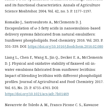
and its functional characteristics. Annals of Agriculture
Science Moshtohor. 2004. Vol. 42, no. 3. P. 1177–1197.
Komaiko J., Sastrosubroto A., McClements D. J.
Encapsulation of ω-3 fatty acids in nanoemulsion-based
delivery systems fabricated from natural emulsifiers:
Sunflower phospholipids. Food chemistry. 2016. Vol. 203. P.
331–339. DOI:
https://doi.org/10.1016/j.foodchem.2016.02.080
Liang L., Chen F., Wang X., Jin Q., Decker E. A., McClements
D. J. Physical and oxidative stability of flaxseed oil-in-
water emulsions fabricated from sunflower lecithins:
Impact of blending lecithins with different phospholipid
profiles. Journal of Agricultural and Food Chemistry. 2017.
Vol. 65, No. 23. P. 4755–4765. DOI:
https://doi.org/10.1021/acs.jafc.7b01469
Navarrete de Toledo A. M., Franco Picone C. S., Kawazoe