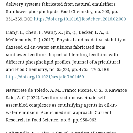
delivery systems fabricated from natural emulsifiers:
Sunflower phospholipids. Food Chemistry, no. 203, pp.
331–339. DOI:
https://doi.org/10.1016/j.foodchem.2016.02.080
Liang, L., Chen, F., Wang, X., Jin, Q., Decker, E. A., &
McClements, D. J. (2017). Physical and oxidative stability of
flaxseed oil-in-water emulsions fabricated from
sunflower lecithins: Impact of blending lecithins with
different phospholipid profiles. Journal of Agricultural
and Food Chemistry, no. 65(23), pp. 4755–4765. DOI:
https://doi.org/10.1021/acs.jafc.7b01469
Navarrete de Toledo, A. M., Franco Picone, C. S., & Kawazoe
Sato, A. C. (2022). Lecithin-sodium caseinate self-
assembled complexes as emulsifying agents in oil-in-
water emulsion: Acidic medium approach. Current
Research in Food Science, no. 5, pp. 958–963.