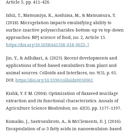
Article 3, pp. 411–426.
Ishii, T., Matsumiya, K., Aoshima, M., & Matsumura, Y.
(2018). Microgelation imparts emulsifying ability to
surface-inactive polysaccharides-bottom-up vs top-down
approaches. NPJ science of food, no. 2, Article 15.
https://doi.org/10.1038/s41538-018-0023-7
Jin, Y., & Adhikari, A. (2025). Recent developments and
applications of food-based emulsifiers from plant and
animal sources. Colloids and Interfaces, no. 9(5), p. 61.
DOI:
https://doi.org/10.3390/colloids9050061
Kishk, Y. F. M. (2004). Optimization of flaxseed mucilage
extraction and its functional characteristics. Annals of
Agriculture Science Moshtohor, no. 42(3), pp. 1177–1197.
Komaiko, J., Sastrosubroto, A., & McClements, D. J. (2016).
Encapsulation of ω-3 fatty acids in nanoemulsion-based