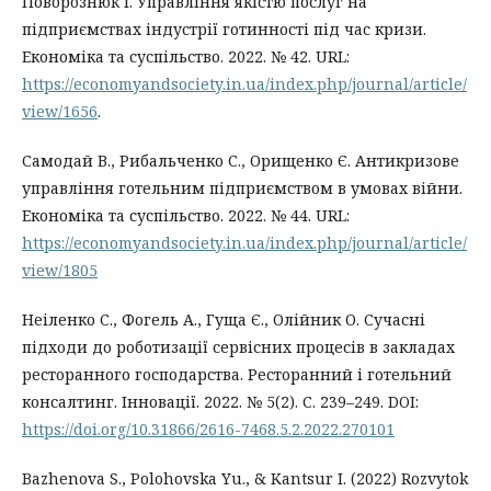
Поворознюк І. Управління якістю послуг на
підприємствах індустрії готинності під час кризи.
Економіка та суспільство. 2022. № 42. URL:
https://economyandsociety.in.ua/index.php/journal/article/
view/1656
.
Самодай В., Рибальченко С., Орищенко Є. Антикризове
управління готельним підприємством в умовах війни.
Економіка та суспільство. 2022. № 44. URL:
https://economyandsociety.in.ua/index.php/journal/article/
view/1805
Неіленко С., Фогель А., Гуща Є., Олійник О. Сучасні
підходи до роботизації сервісних процесів в закладах
ресторанного господарства. Ресторанний і готельний
консалтинг. Інновації. 2022. № 5(2). С. 239–249. DOI:
https://doi.org/10.31866/2616-7468.5.2.2022.270101
Bazhenova S., Polohovska Yu., & Kantsur I. (2022) Rozvytok