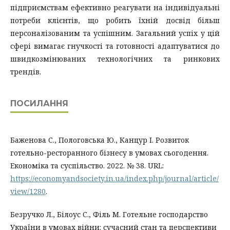
підприємствам ефективно реагувати на індивідуальні
потреби клієнтів, що робить їхній досвід більш
персоналізованим та успішним. Загальний успіх у цій
сфері вимагає гнучкості та готовності адаптуватися до
швидкозмінюваних технологічних та ринкових
трендів.
ПОСИЛАННЯ
Баженова С., Пологовська Ю., Канцур І. Розвиток
готельно-ресторанного бізнесу в умовах сьогодення.
Економіка та суспільство. 2022. № 38. URL:
https://economyandsociety.in.ua/index.php/journal/article/
view/1280
.
Безручко Л., Білоус С., Філь М. Готельне господарство
України в умовах війни: сучасний стан та перспективи