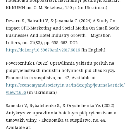
hotelnomu hospodarstvi: navchalnyi posibnyk. Kharkiv:
KhNUMH im. O. M. Beketova, 150 p. (in Ukrainian)
Devaru S., Bairathi V., & Jayamala C. (2024) A Study On
Impact Of E-Marketing And Social Media On Small Scale
Businesses And Hotel Industry Growth. - Migration
Letters, no. 21(S3), pр. 658–663. DOI:
https://doi.org/10.59670/ml.v20i7.6816
[in Еnglish].
Povorozniuk I. (2022) Upravlinnia yakistiu posluh na
pidpryiemstvakh industrii hotynnosti pid chas kryzy. -
Ekonomika ta suspilstvo, no. 42, Available at:
https://economyandsociety.in.ua/index.php/journal/article/
view/1656
(in Ukrainian)
Samodai V., Rybalchenko S., & Oryshchenko Ye. (2022)
Antykryzove upravlinnia hotelnym pidpryiemstvom v
umovakh viiny, - Ekonomika ta suspilstvo, no. 44.
Available at: