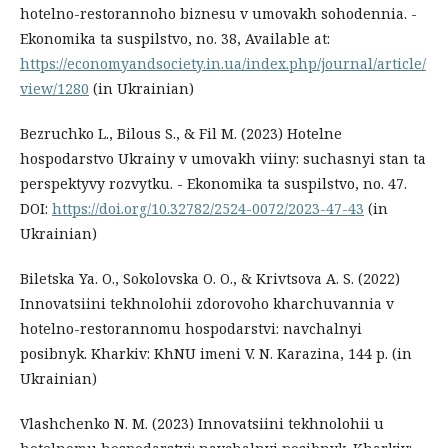
hotelno-restorannoho biznesu v umovakh sohodennia. -
Ekonomika ta suspilstvo, no. 38, Available at:
https://economyandsociety.in.ua/index.php/journal/article/
view/1280
(in Ukrainian)
Bezruchko L., Bilous S., & Fil M. (2023) Hotelne
hospodarstvo Ukrainy v umovakh viiny: suchasnyi stan ta
perspektyvy rozvytku. - Ekonomika ta suspilstvo, no. 47.
DOI:
https://doi.org/10.32782/2524-0072/2023-47-43
(in
Ukrainian)
Biletska Ya. O., Sokolovska O. O., & Krivtsova A. S. (2022)
Innovatsiini tekhnolohii zdorovoho kharchuvannia v
hotelno-restorannomu hospodarstvi: navchalnyi
posibnyk. Kharkiv: KhNU imeni V. N. Karazina, 144 p. (in
Ukrainian)
Vlashchenko N. M. (2023) Innovatsiini tekhnolohii u