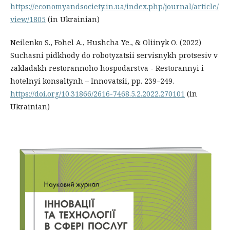
https://economyandsociety.in.ua/index.php/journal/article/
view/1805
(in Ukrainian)
Neilenko S., Fohel A., Hushcha Ye., & Oliinyk O. (2022)
Suchasni pidkhody do robotyzatsii servisnykh protsesiv v
zakladakh restorannoho hospodarstva - Restorannyi i
hotelnyi konsaltynh – Innovatsii, pp. 239–249.
https://doi.org/10.31866/2616-7468.5.2.2022.270101
(in
Ukrainian)