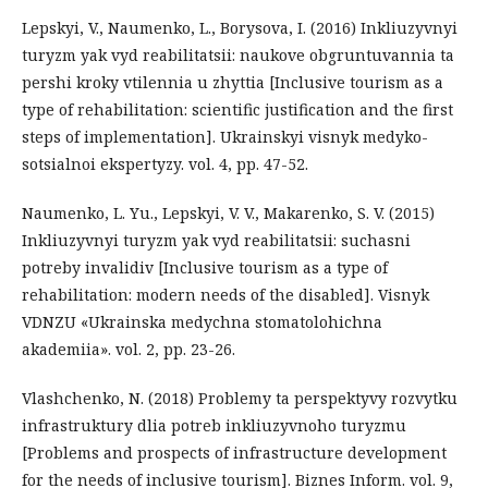
Lepskyi, V., Naumenko, L., Borysova, I. (2016) Inkliuzyvnyi
turyzm yak vyd reabilitatsii: naukove obgruntuvannia ta
pershi kroky vtilennia u zhyttia [Inclusive tourism as a
type of rehabilitation: scientific justification and the first
steps of implementation]. Ukrainskyi visnyk medyko-
sotsialnoi ekspertyzy. vol. 4, pp. 47-52.
Naumenko, L. Yu., Lepskyi, V. V., Makarenko, S. V. (2015)
Inkliuzyvnyi turyzm yak vyd reabilitatsii: suchasni
potreby invalidiv [Inclusive tourism as a type of
rehabilitation: modern needs of the disabled]. Visnyk
VDNZU «Ukrainska medychna stomatolohichna
akademiia». vol. 2, pp. 23-26.
Vlashchenko, N. (2018) Problemy ta perspektyvy rozvytku
infrastruktury dlia potreb inkliuzyvnoho turyzmu
[Problems and prospects of infrastructure development
for the needs of inclusive tourism]. Biznes Inform. vol. 9,