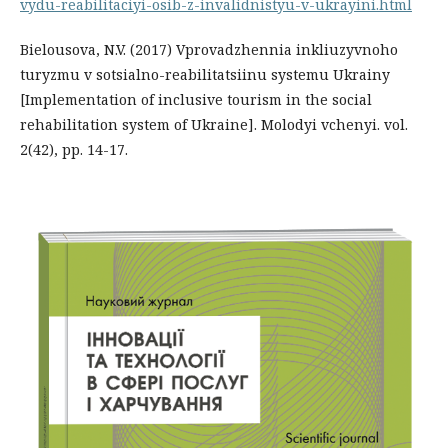
vydu-reabilitaciyi-osib-z-invalidnistyu-v-ukrayini.html
Bielousova, N.V. (2017) Vprovadzhennia inkliuzyvnoho
turyzmu v sotsialno-reabilitatsiinu systemu Ukrainy
[Implementation of inclusive tourism in the social
rehabilitation system of Ukraine]. Molodyi vchenyi. vol.
2(42), pp. 14-17.