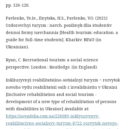
pp. 126-126.
Pavlenko, Ye.Ie., Ilnytska, H.S., Pavlenko, V.O. (2021)
Ozdorovchyi turyzm : navch. posibnyk dlia studentiv
dennoi formy navchannia [Health tourism: education. a
guide for full-time students]. Kharkiv: NFaU (in
Ukrainian).
Ryan, C. Recreational tourism: a social science
perspective. London : Routledge. (in England).
Inkliuzyvnyi reabilitatsiino-sotsialnyi turyzm − rozvytok
novoho vydu reabilitatsii osib z invalidnistiu v Ukraini
[Inclusive rehabilitation and social tourism -
development of a new type of rehabilitation of persons
with disabilities in Ukraine] Available at:
https://novadoba.com.ua/226089-inklyuzyvnyy-
reabilitaciyno-socialnyy-turyzm-8722-rozvytok-novogo-