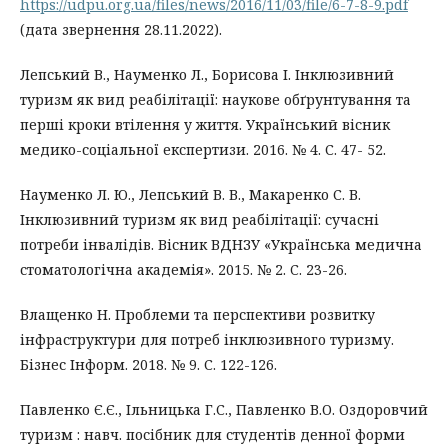
https://udpu.org.ua/files/news/2016/11/03/file/6-7-8-9.pdf
(дата звернення 28.11.2022).
Лепський В., Науменко Л., Борисова І. Iнклюзивний
туризм як вид реабілітації: наукове обґрунтування та
перші кроки втілення у життя. Український вісник
медико-соціальної експертизи. 2016. № 4. С. 47- 52.
Науменко Л. Ю., Лепський В. В., Макаренко С. В.
Інклюзивний туризм як вид реабілітації: сучасні
потреби інвалідів. Вісник ВДНЗУ «Українська медична
стоматологічна академія». 2015. № 2. C. 23-26.
Влащенко Н. Проблеми та перспективи розвитку
інфраструктури для потреб інклюзивного туризму.
Бізнес Інформ. 2018. № 9. С. 122-126.
Павленко Є.Є., Ільницька Г.С., Павленко В.О. Оздоровчий
туризм : навч. посібник для студентів денної форми