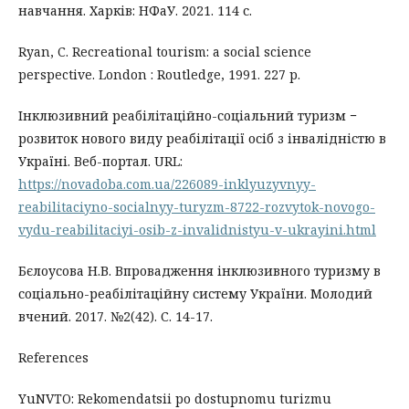
навчання. Харків: НФаУ. 2021. 114 с.
Ryan, C. Recreational tourism: a social science
perspective. London : Routledge, 1991. 227 p.
Інклюзивний реабілітаційно-соціальний туризм −
розвиток нового виду реабілітації осіб з інвалідністю в
Україні. Веб-портал. URL:
https://novadoba.com.ua/226089-inklyuzyvnyy-
reabilitaciyno-socialnyy-turyzm-8722-rozvytok-novogo-
vydu-reabilitaciyi-osib-z-invalidnistyu-v-ukrayini.html
Бєлоусова Н.В. Впровадження інклюзивного туризму в
соціально-реабілітаційну систему України. Молодий
вчений. 2017. №2(42). С. 14-17.
References
YuNVTO: Rekomendatsii po dostupnomu turizmu