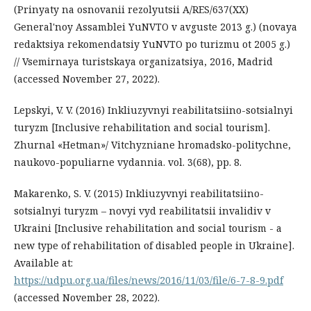
(Prinyaty na osnovanii rezolyutsii A/RES/637(XX)
General'noy Assamblei YuNVTO v avguste 2013 g.) (novaya
redaktsiya rekomendatsiy YuNVTO po turizmu ot 2005 g.)
// Vsemirnaya turistskaya organizatsiya, 2016, Madrid
(accessed November 27, 2022).
Lepskyi, V. V. (2016) Inkliuzyvnyi reabilitatsiino-sotsialnyi
turyzm [Inclusive rehabilitation and social tourism].
Zhurnal «Hetman»/ Vitchyzniane hromadsko-politychne,
naukovo-populiarne vydannia. vol. 3(68), pp. 8.
Makarenko, S. V. (2015) Inkliuzyvnyi reabilitatsiino-
sotsialnyi turyzm – novyi vyd reabilitatsii invalidiv v
Ukraini [Inclusive rehabilitation and social tourism - a
new type of rehabilitation of disabled people in Ukraine].
Available at:
https://udpu.org.ua/files/news/2016/11/03/file/6-7-8-9.pdf
(accessed November 28, 2022).