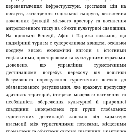
перевантаження інфраструктури, зростання цін на
послуги, загострення соціальної напруги, витіснення
локальних функцій міського простору та посилення
антропогенного тиску на об’єкти культурної спадщини.
На прикладі Венеції, Афін і Парижа показано, що
надмірний туризм є суперечливим явищем, оскільки
поєднує високі економічні вигоди з істотними
соціальними, просторовими та культурними втратами.
Доведено, що управління туристичними
дестинаціями потребує переходу від політики
безумовного нарощування туристичних потоків до
збалансованого регулювання, яке враховує пропускну
здатність територій, інтереси місцевого населення та
необхідність збереження культурної й природної
спадщини. Виокремлено три групи глобальних
туристичних дестинацій залежно від характеру
взаємодії між туристичними потоками, місцевими
громадами та об’єктами світової спадщини. Практичне