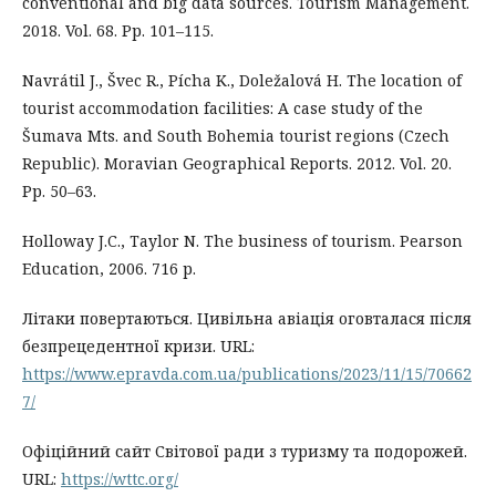
conventional and big data sources. Tourism Management.
2018. Vol. 68. Рр. 101–115.
Navrátil J., Švec R., Pícha K., Doležalová H. The location of
tourist accommodation facilities: A case study of the
Šumava Mts. and South Bohemia tourist regions (Czech
Republic). Moravian Geographical Reports. 2012. Vol. 20.
Рр. 50–63.
Holloway J.C., Taylor N. The business of tourism. Pearson
Education, 2006. 716 р.
Літаки повертаються. Цивільна авіація оговталася після
безпрецедентної кризи. URL:
https://www.epravda.com.ua/publications/2023/11/15/70662
7/
Офіційний сайт Світової ради з туризму та подорожей.
URL:
https://wttc.org/