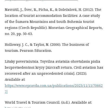
Navrátil, J., Švec, R., Pícha, K., & Doležalová, H. (2012). The
location of tourist accommodation facilities: A case study
of the Šumava Mountains and South Bohemia tourist
regions (Czech Republic). Moravian Geographical Reports,
no. 20, pp. 50–63.
Holloway, J. C., & Taylor, N. (2006). The business of
tourism. Pearson Education.
Litaky povertaiutsia. Tsyvilna aviatsiia ohovtalasia pislia
bezpretsedentnoi kryzy [Aircraft return. Civil aviation has
recovered after an unprecedented crisis]. (2023).
Available at:
https://www.epravda.com.ua/publications/2023/11/15/70662
7/
World Travel & Tourism Council. (n.d.). Available at: