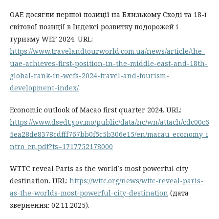
ОАЕ досягли першої позиції на Близькому Сході та 18-ї
світової позиції в Індексі розвитку подорожей і
туризму WEF 2024. URL:
https://www.travelandtourworld.com.ua/news/article/the-
uae-achieves-first-position-in-the-middle-east-and-18th-
global-rank-in-wefs-2024-travel-and-tourism-
development-index/
Economic outlook of Macao first quarter 2024. URL:
https://www.dsedt.gov.mo/public/data/nc/wn/attach/cdc00c6
5ea28de8378cdfff767bb0f5c5b306e15/en/macau_economy_i
ntro_en.pdf?ts=1717752178000
WTTC reveal Paris as the world’s most powerful city
destination. URL:
https://wttc.org/news/wttc-reveal-paris-
as-the-worlds-most-powerful-city-destination
(дата
звернення: 02.11.2025).