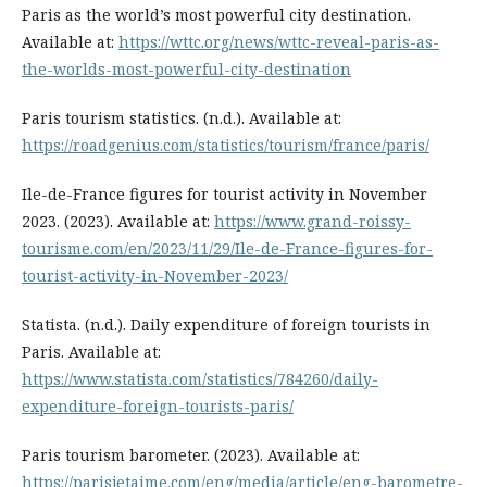
Paris as the world’s most powerful city destination.
Available at:
https://wttc.org/news/wttc-reveal-paris-as-
the-worlds-most-powerful-city-destination
Paris tourism statistics. (n.d.). Available at:
https://roadgenius.com/statistics/tourism/france/paris/
Ile-de-France figures for tourist activity in November
2023. (2023). Available at:
https://www.grand-roissy-
tourisme.com/en/2023/11/29/Ile-de-France-figures-for-
tourist-activity-in-November-2023/
Statista. (n.d.). Daily expenditure of foreign tourists in
Paris. Available at:
https://www.statista.com/statistics/784260/daily-
expenditure-foreign-tourists-paris/
Paris tourism barometer. (2023). Available at:
https://parisjetaime.com/eng/media/article/eng-barometre-