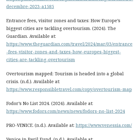
decembre-2023-a1585
Entrance fees, visitor zones and taxes: How Europe’s
biggest cities are tackling overtourism. (2024). The
Guardian. Available at:
https://www.theguardian.com/travel/2024/mar/03/entrance
-fees-visitor-zones-and-taxes-how-europes-biggest-
cities-are-tackling-overtourism
Overtourism mapped: Tourism is headed into a global
crisis. (n.d.). Available at:
https://www.responsibletravel.com/copy/overtourism-map
Fodor’s No List 2024. (2024). Available at:
https://www.fodors.com/news/news/fodors-no-list-2024
PRO-VENICE. (n.d.). Available at:
https://www.venessia.com/
Venice in Peril Fund. (n.d.). Available at: