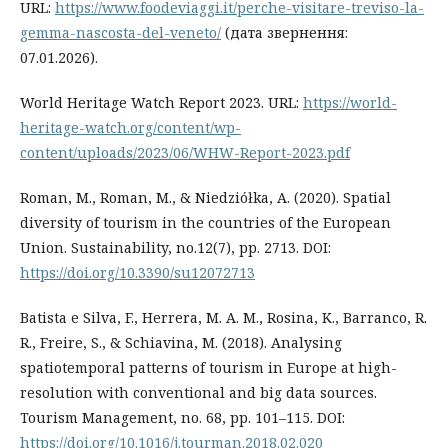
URL:
https://www.foodeviaggi.it/perche-visitare-treviso-la-
gemma-nascosta-del-veneto/
(дата звернення:
07.01.2026).
World Heritage Watch Report 2023. URL:
https://world-
heritage-watch.org/content/wp-
content/uploads/2023/06/WHW-Report-2023.pdf
Roman, M., Roman, M., & Niedziółka, A. (2020). Spatial
diversity of tourism in the countries of the European
Union. Sustainability, no.12(7), pp. 2713. DOI:
https://doi.org/10.3390/su12072713
Batista e Silva, F., Herrera, M. A. M., Rosina, K., Barranco, R.
R., Freire, S., & Schiavina, M. (2018). Analysing
spatiotemporal patterns of tourism in Europe at high-
resolution with conventional and big data sources.
Tourism Management, no. 68, pp. 101–115. DOI:
https://doi.org/10.1016/j.tourman.2018.02.020