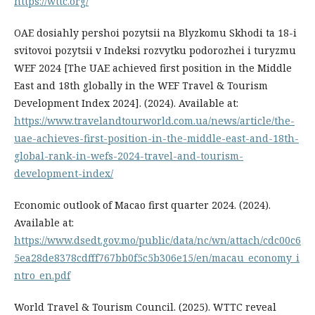
https://wttc.org/
OAE dosiahly pershoi pozytsii na Blyzkomu Skhodi ta 18-i
svitovoi pozytsii v Indeksi rozvytku podorozhei i turyzmu
WEF 2024 [The UAE achieved first position in the Middle
East and 18th globally in the WEF Travel & Tourism
Development Index 2024]. (2024). Available at:
https://www.travelandtourworld.com.ua/news/article/the-
uae-achieves-first-position-in-the-middle-east-and-18th-
global-rank-in-wefs-2024-travel-and-tourism-
development-index/
Economic outlook of Macao first quarter 2024. (2024).
Available at:
https://www.dsedt.gov.mo/public/data/nc/wn/attach/cdc00c6
5ea28de8378cdfff767bb0f5c5b306e15/en/macau_economy_i
ntro_en.pdf
World Travel & Tourism Council. (2025). WTTC reveal