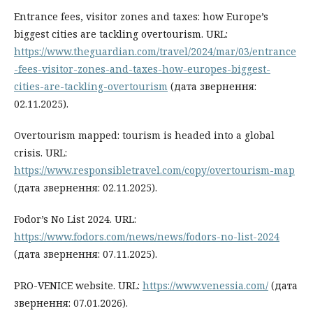
Entrance fees, visitor zones and taxes: how Europe’s
biggest cities are tackling overtourism. URL:
https://www.theguardian.com/travel/2024/mar/03/entrance
-fees-visitor-zones-and-taxes-how-europes-biggest-
cities-are-tackling-overtourism
(дата звернення:
02.11.2025).
Overtourism mapped: tourism is headed into a global
crisis. URL:
https://www.responsibletravel.com/copy/overtourism-map
(дата звернення: 02.11.2025).
Fodor’s No List 2024. URL:
https://www.fodors.com/news/news/fodors-no-list-2024
(дата звернення: 07.11.2025).
PRO-VENICE website. URL:
https://www.venessia.com/
(дата
звернення: 07.01.2026).