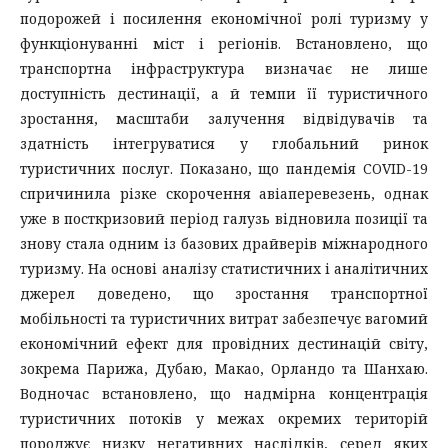
подорожей і посилення економічної ролі туризму у
функціонуванні міст і регіонів. Встановлено, що
транспортна інфраструктура визначає не лише
доступність дестинації, а й темпи її туристичного
зростання, масштаби залучення відвідувачів та
здатність інтегруватися у глобальний ринок
туристичних послуг. Показано, що пандемія COVID-19
спричинила різке скорочення авіаперевезень, однак
уже в посткризовий період галузь відновила позиції та
знову стала одним із базових драйверів міжнародного
туризму. На основі аналізу статистичних і аналітичних
джерел доведено, що зростання транспортної
мобільності та туристичних витрат забезпечує вагомий
економічний ефект для провідних дестинацій світу,
зокрема Парижа, Дубаю, Макао, Орландо та Шанхаю.
Водночас встановлено, що надмірна концентрація
туристичних потоків у межах окремих територій
породжує низку негативних наслідків, серед яких