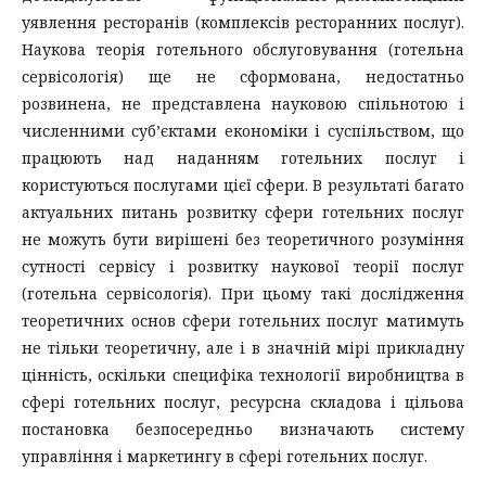
уявлення ресторанів (комплексів ресторанних послуг).
Наукова теорія готельного обслуговування (готельна
сервісологія) ще не сформована, недостатньо
розвинена, не представлена науковою спільнотою і
численними суб’єктами економіки і суспільством, що
працюють над наданням готельних послуг і
користуються послугами цієї сфери. В результаті багато
актуальних питань розвитку сфери готельних послуг
не можуть бути вирішені без теоретичного розуміння
сутності сервісу і розвитку наукової теорії послуг
(готельна сервісологія). При цьому такі дослідження
теоретичних основ сфери готельних послуг матимуть
не тільки теоретичну, але і в значній мірі прикладну
цінність, оскільки специфіка технології виробництва в
сфері готельних послуг, ресурсна складова і цільова
постановка безпосередньо визначають систему
управління і маркетингу в сфері готельних послуг.