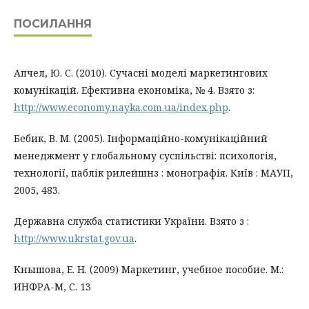
ПОСИЛАННЯ
Апчел, Ю. С. (2010). Сучасні моделі маркетингових
комунікацій. Ефективна економіка, № 4. Взято з:
http://www.economy.nayka.com.ua/index.php
.
Бебик, В. М. (2005). Інформаційно-комунікаційний
менеджмент у глобальному суспільстві: психологія,
технології, паблік рилейшнз : монографія. Київ : МАУП,
2005, 483.
Державна служба статистики України. Взято з :
http://www.ukrstat.gov.ua
.
Кнышова, Е. Н. (2009) Маркетинг, учебное пособие. М.:
ИНФРА-М, С. 13