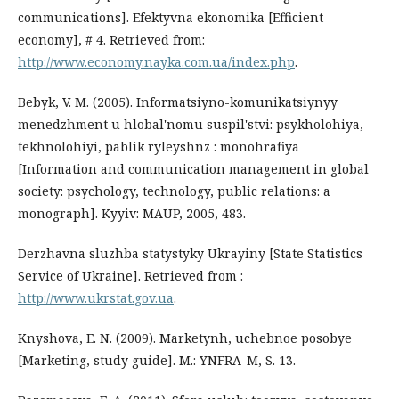
communications]. Efektyvna ekonomika [Efficient
economy], # 4. Retrieved from:
http://www.economy.nayka.com.ua/index.php
.
Bebyk, V. M. (2005). Informatsiyno-komunikatsiynyy
menedzhment u hlobal'nomu suspil'stvi: psykholohiya,
tekhnolohiyi, pablik ryleyshnz : monohrafiya
[Information and communication management in global
society: psychology, technology, public relations: a
monograph]. Kyyiv: MAUP, 2005, 483.
Derzhavna sluzhba statystyky Ukrayiny [State Statistics
Service of Ukraine]. Retrieved from :
http://www.ukrstat.gov.ua
.
Knyshova, E. N. (2009). Marketynh, uchebnoe posobye
[Marketing, study guide]. M.: YNFRA-M, S. 13.