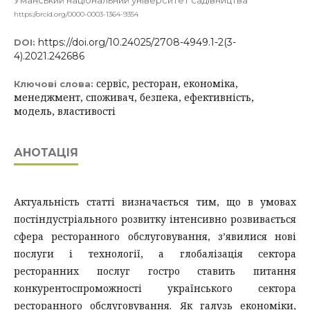
Уманський національний університет садівництва
https://orcid.org/0000-0003-1364-9354
https://doi.org/10.24025/2708-4949.1-2(3-
DOI:
4).2021.242686
сервіс, ресторан, економіка,
Ключові слова:
менеджмент, споживач, безпека, ефективність,
модель, властивості
АНОТАЦІЯ
Актуальність статті визначається тим, що в умовах
постіндустріального розвитку інтенсивно розвивається
сфера ресторанного обслуговування, з’явилися нові
послуги і технології, а глобалізація сектора
ресторанних послуг гостро ставить питання
конкурентоспроможності українського сектора
ресторанного обслуговування. Як галузь економіки,