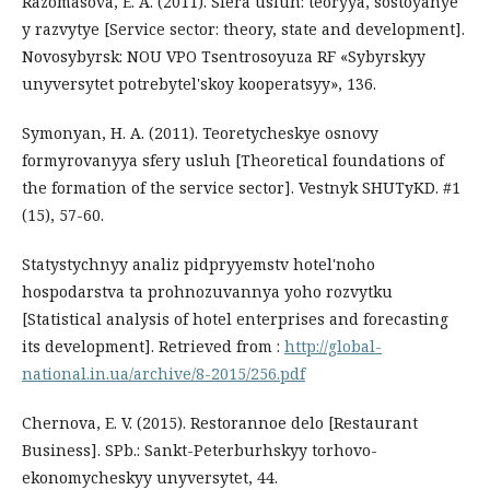
Razomasova, E. A. (2011). Sfera usluh: teoryya, sostoyanye
y razvytye [Service sector: theory, state and development].
Novosybyrsk: NOU VPO Tsentrosoyuza RF «Sybyrskyy
unyversytet potrebytel'skoy kooperatsyy», 136.
Symonyan, H. A. (2011). Teoretycheskye osnovy
formyrovanyya sfery usluh [Theoretical foundations of
the formation of the service sector]. Vestnyk SHUTyKD. #1
(15), 57-60.
Statystychnyy analiz pidpryyemstv hotel'noho
hospodarstva ta prohnozuvannya yoho rozvytku
[Statistical analysis of hotel enterprises and forecasting
its development]. Retrieved from :
http://global-
national.in.ua/archive/8-2015/256.pdf
Chernova, E. V. (2015). Restorannoe delo [Restaurant
Business]. SPb.: Sankt-Peterburhskyy torhovo-
ekonomycheskyy unyversytet, 44.