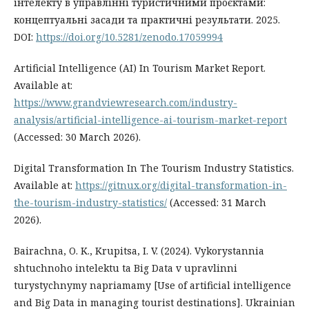
інтелекту в управлінні туристичними проєктами:
концептуальні засади та практичні результати. 2025.
DOI:
https://doi.org/10.5281/zenodo.17059994
Artificial Intelligence (AI) In Tourism Market Report.
Available at:
https://www.grandviewresearch.com/industry-
analysis/artificial-intelligence-ai-tourism-market-report
(Accessed: 30 March 2026).
Digital Transformation In The Tourism Industry Statistics.
Available at:
https://gitnux.org/digital-transformation-in-
the-tourism-industry-statistics/
(Accessed: 31 March
2026).
Bairachna, O. K., Krupitsa, I. V. (2024). Vykorystannia
shtuchnoho intelektu ta Big Data v upravlinni
turystychnymy napriamamy [Use of artificial intelligence
and Big Data in managing tourist destinations]. Ukrainian