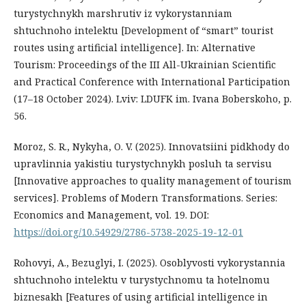
turystychnykh marshrutiv iz vykorystanniam
shtuchnoho intelektu [Development of “smart” tourist
routes using artificial intelligence]. In: Alternative
Tourism: Proceedings of the III All-Ukrainian Scientific
and Practical Conference with International Participation
(17–18 October 2024). Lviv: LDUFK im. Ivana Boberskoho, p.
56.
Moroz, S. R., Nykyha, O. V. (2025). Innovatsiini pidkhody do
upravlinnia yakistiu turystychnykh posluh ta servisu
[Innovative approaches to quality management of tourism
services]. Problems of Modern Transformations. Series:
Economics and Management, vol. 19. DOI:
https://doi.org/10.54929/2786-5738-2025-19-12-01
Rohovyi, A., Bezuglyi, I. (2025). Osoblyvosti vykorystannia
shtuchnoho intelektu v turystychnomu ta hotelnomu
biznesakh [Features of using artificial intelligence in