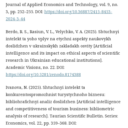
Journal of Applied Economics and Technology, vol. 9, no.
3, pp. 252–255. DOI:
https://doi.org/10.36887/2415-8453-
2024-3-44
Berdo, R. S., Rasiun, V. L., Velychko, V. A. (2023). Shtuchnyi
intelekt ta yoho vplyv na etychni aspekty naukovykh
doslidzhen v ukrainskykh zakladakh osvity [Artificial
intelligence and its impact on ethical aspects of scientific
research in Ukrainian educational institutions].
Academic Visions, no. 22. DOI:
https://doi.org/10.5281/zenodo.8174388
Ivanova, N. (2025). Shtuchnyi intelekt ta
konkurentospromozhnist turystychnoho biznesu:
bibliohrafichnyi analiz doslidzhen [Artificial intelligence
and competitiveness of tourism business: bibliometric
analysis of research]. Taurian Scientific Bulletin. Series:
Economics, vol. 22, pp. 359–368. DOI: