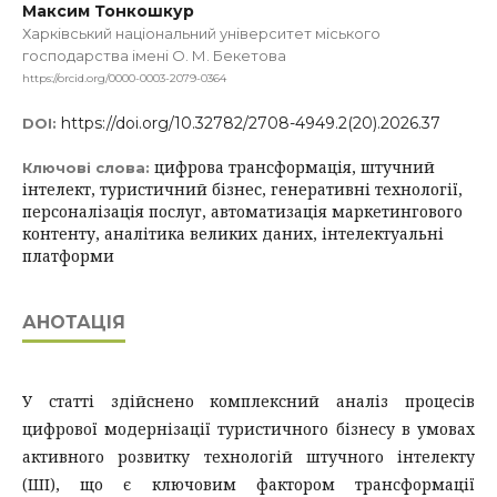
Максим Тонкошкур
Харківський національний університет міського
господарства імені О. М. Бекетова
https://orcid.org/0000-0003-2079-0364
https://doi.org/10.32782/2708-4949.2(20).2026.37
DOI:
цифрова трансформація, штучний
Ключові слова:
інтелект, туристичний бізнес, генеративні технології,
персоналізація послуг, автоматизація маркетингового
контенту, аналітика великих даних, інтелектуальні
платформи
АНОТАЦІЯ
У статті здійснено комплексний аналіз процесів
цифрової модернізації туристичного бізнесу в умовах
активного розвитку технологій штучного інтелекту
(ШІ), що є ключовим фактором трансформації