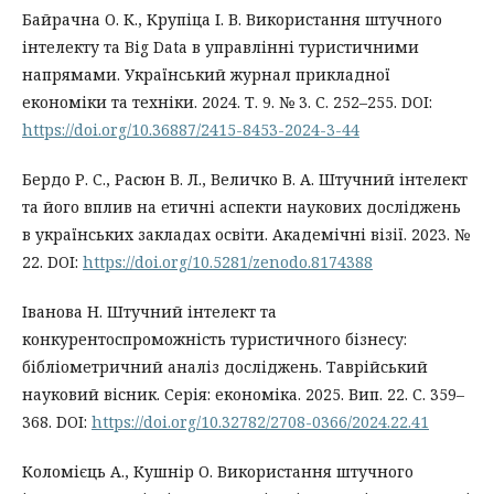
Байрачна О. К., Крупіца І. В. Використання штучного
інтелекту та Big Data в управлінні туристичними
напрямами. Український журнал прикладної
економіки та техніки. 2024. Т. 9. № 3. С. 252–255. DOI:
https://doi.org/10.36887/2415-8453-2024-3-44
Бердо Р. С., Расюн В. Л., Величко В. А. Штучний інтелект
та його вплив на етичні аспекти наукових досліджень
в українських закладах освіти. Академічні візії. 2023. №
22. DOI:
https://doi.org/10.5281/zenodo.8174388
Іванова Н. Штучний інтелект та
конкурентоспроможність туристичного бізнесу:
бібліометричний аналіз досліджень. Таврійський
науковий вісник. Серія: економіка. 2025. Вип. 22. С. 359–
368. DOI:
https://doi.org/10.32782/2708-0366/2024.22.41
Коломієць А., Кушнір О. Використання штучного