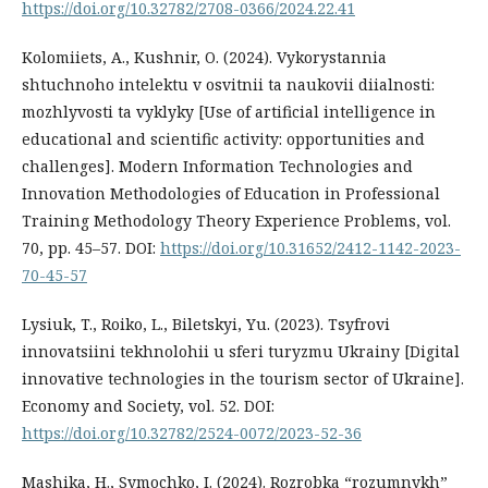
https://doi.org/10.32782/2708-0366/2024.22.41
Kolomiiets, A., Kushnir, O. (2024). Vykorystannia
shtuchnoho intelektu v osvitnii ta naukovii diialnosti:
mozhlyvosti ta vyklyky [Use of artificial intelligence in
educational and scientific activity: opportunities and
challenges]. Modern Information Technologies and
Innovation Methodologies of Education in Professional
Training Methodology Theory Experience Problems, vol.
70, pp. 45–57. DOI:
https://doi.org/10.31652/2412-1142-2023-
70-45-57
Lysiuk, T., Roiko, L., Biletskyi, Yu. (2023). Tsyfrovi
innovatsiini tekhnolohii u sferi turyzmu Ukrainy [Digital
innovative technologies in the tourism sector of Ukraine].
Economy and Society, vol. 52. DOI:
https://doi.org/10.32782/2524-0072/2023-52-36
Mashika, H., Symochko, I. (2024). Rozrobka “rozumnykh”