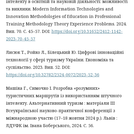
інтелекту в освітній та науковій діяльності: можливості
та виклики. Modern Information Technologies and
Innovation Methodologies of Education in Professional
Training Methodology Theory Experience Problems. 2024.
Вип. 70. С. 45–57. DOI:
https://doi.org/10.31652/2412-1142-
2023-70-45-57
Лисюк Т., Ройко Л., Білецький Ю. Цифрові інноваційні
технології у сфері туризму України. Економіка та
суспільство. 2023. Вип. 52. DOI:
https://doi.org/10.32782/2524-0072/2023-52-36
Машіка Г., Симочко І. Розробка «розумних»
туристичних маршрутів із використанням штучного
інтелекту. Альтернативний туризм : матеріали III
Всеукраїнської науково-практичної конференції з
міжнародною участю (17–18 жовтня 2024 р.). Львів :
ЛДУФК ім. Івана Боберського, 2024. С. 56.