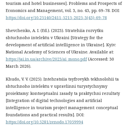
tourism and hotel businesses]. Problems and Prospects of
Economics and Management, vol. 3, no. 43, pp. 69–78. DOI:
https://doi.org/10.25140/2411-5215-2025-3(43)-69-78
Shevchenko, A. I. (Ed.). (2023). Stratehiia rozvytku
shtuchnoho intelektu v Ukraini [Strategy for the
development of artificial intelligence in Ukraine]. Kyiv:
National Academy of Sciences of Ukraine. Available at:
https://jai.in.ua/archive/2023/ai_mono.pdf
(Accessed: 30
March 2026).
Khudo, V. V. (2025). Intehratsiia tsyfrovykh tekhnolohii ta
shtuchnoho intelektu v upravlinni turystychnymy
proiektamy: kontseptualni zasady ta praktychni rezultaty
[Integration of digital technologies and artificial
intelligence in tourism project management: conceptual
foundations and practical results]. DOI:
https://doi.org/10.5281/zenodo.17059994