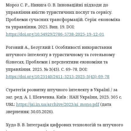
Мороз С. Р., Никига О. В. Інноваційні підходи до
управління якістю туристичних послуг та сервісу.
Проблеми сучасних трансформацій. Серія: економіка
та управління. 2025. Вип. 19. DOI:
https://doi.org/10.54929/2786-5738-2025-19-12-01
Роговий А., Безуглий І. Особливості використання
штучного інтелекту в туристичному та готельному
бізнесах. Проблеми і перспективи економіки та
управління. 2025. № 3(43). С. 69–78. DOI:
https://doi.org/10.25140/2411-5215-2025-3(43)-69-78
Стратегія розвитку штучного інтелекту в Україні / за
заг. ред. А. І. Шевченка. Київ : НАН України, 2023. 305 с.
URL:
https://jai.in.ua/archive/2023/ai_mono.pdf
(дата
звернення: 30.03.2026).
Худо В. В. Інтеграція цифрових технологій та штучного