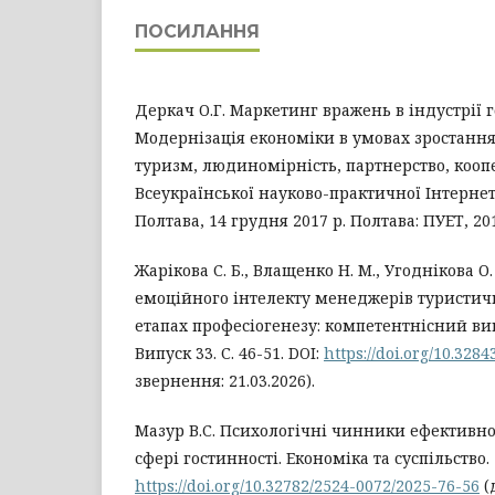
ПОСИЛАННЯ
Деркач О.Г. Маркетинг вражень в індустрії г
Модернізація економіки в умовах зростання 
туризм, людиномірність, партнерство, коопе
Всеукраїнської науково-практичної Інтернет
Полтава, 14 грудня 2017 р. Полтава: ПУЕТ, 201
Жарікова С. Б., Влащенко Н. М., Угоднікова О.
емоційного інтелекту менеджерів туристичн
етапах професіогенезу: компетентнісний вимі
Випуск 33. С. 46-51. DOI:
https://doi.org/10.328
звернення: 21.03.2026).
Мазур В.С. Психологічні чинники ефективно
сфері гостинності. Економіка та суспільство. 
https://doi.org/10.32782/2524-0072/2025-76-56
(