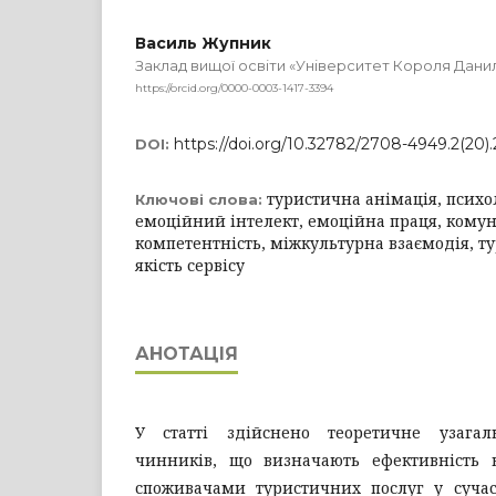
Василь Жупник
Заклад вищої освіти «Університет Короля Дани
https://orcid.org/0000-0003-1417-3394
https://doi.org/10.32782/2708-4949.2(20)
DOI:
туристична анімація, психо
Ключові слова:
емоційний інтелект, емоційна праця, кому
компетентність, міжкультурна взаємодія, т
якість сервісу
АНОТАЦІЯ
У статті здійснено теоретичне узагал
чинників, що визначають ефективність в
споживачами туристичних послуг у сучасн