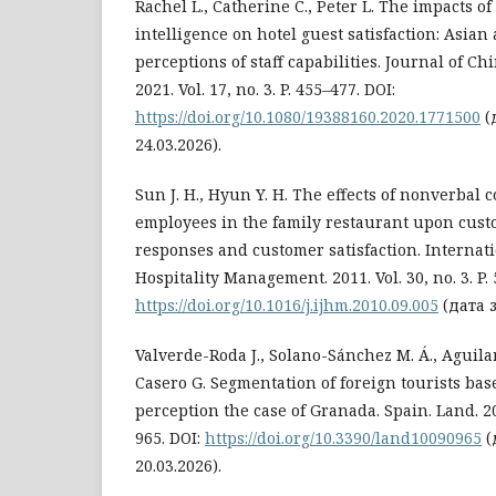
Rachel L., Catherine C., Peter L. The impacts o
intelligence on hotel guest satisfaction: Asia
perceptions of staff capabilities. Journal of C
2021. Vol. 17, no. 3. P. 455–477. DOI:
https://doi.org/10.1080/19388160.2020.1771500
(
24.03.2026).
Sun J. H., Hyun Y. H. The effects of nonverbal
employees in the family restaurant upon cust
responses and customer satisfaction. Internati
Hospitality Management. 2011. Vol. 30, no. 3. P.
https://doi.org/10.1016/j.ijhm.2010.09.005
(дата з
Valverde-Roda J., Solano-Sánchez M. Á., Aguil
Casero G. Segmentation of foreign tourists ba
perception the case of Granada. Spain. Land. 2021
965. DOI:
https://doi.org/10.3390/land10090965
(
20.03.2026).