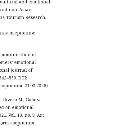
f cultural and emotional
n and non-Asian
hina Tourism Research.
дата звернення:
 communication of
omers’ emotional
onal Journal of
 542–550. DOI:
вернення: 21.03.2026).
ar-Rivero M., Gomez-
sed on emotional
. Vol. 10, no. 9. Art.
дата звернення: