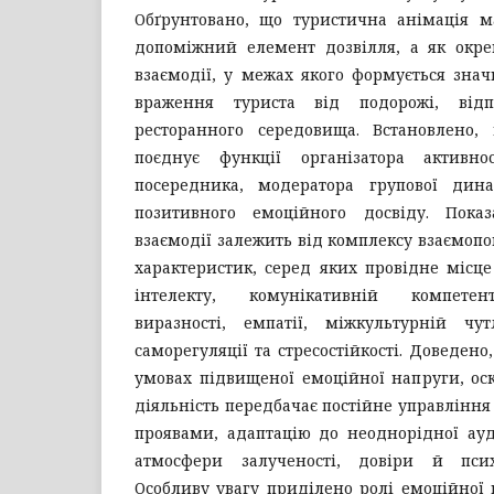
Обґрунтовано, що туристична анімація м
допоміжний елемент дозвілля, а як окре
взаємодії, у межах якого формується зна
враження туриста від подорожі, відп
ресторанного середовища. Встановлено,
поєднує функції організатора активнос
посередника, модератора групової дина
позитивного емоційного досвіду. Показ
взаємодії залежить від комплексу взаємопо
характеристик, серед яких провідне місц
інтелекту, комунікативній компетент
виразності, емпатії, міжкультурній чут
саморегуляції та стресостійкості. Доведен
умовах підвищеної емоційної напруги, ос
діяльність передбачає постійне управлін
проявами, адаптацію до неоднорідної ауд
атмосфери залученості, довіри й псих
Особливу увагу приділено ролі емоційної 