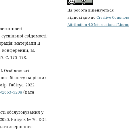
Ця робота ліцензується
відповідно до
Creative Common
Attribution 4.0 International Licen
остинності.
суспільної свідомості:
рація: матеріали ІІ
-конференції, м.
7. С. 175–178.
 І. Особливості
ого бізнесу на різних
р. Габітус. 2022.
43/2663-5208
(дата
сті обслуговування у
2025. Випуск № 76. DOI:
дата звернення: