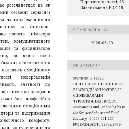
Переглядів статті: 48
ає розглядатися не як
Завантажень PDF: 19
мий сегмент сервісної
чна частина емоційного
очинку та готельно-
ОПУБЛІКОВАНО
 що постать аніматора
тей, комунікативного
2026-05-29
міки та фасилітатора
ано, що якість такої
в’язаних психологічних
ЯК ЦИТУВАТИ
е належить емоційному
ності, невербальній
Жупник, В. (2026).
ливості, здатності до
ПСИХОЛОГІЧНІ ЧИННИКИ
ВЗАЄМОДІЇ АНІМАТОРА ЗІ
о, що аніматор працює в
СПОЖИВАЧАМИ
кільки його професійна
ТУРИСТИЧНИХ ПОСЛУГ.
ня власними емоційними
Innovations and Technologies in
иторії та підтримання
the Service Sphere and Food
Industry
, (2 (20), 221-227.
ологічного комфорту.
https://doi.org/10.32782/2708-
праці як суперечливого