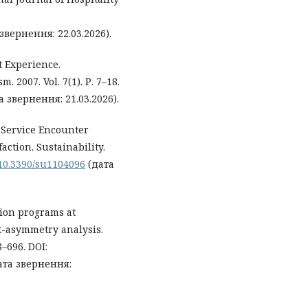
звернення: 22.03.2026).
t Experience.
 2007. Vol. 7(1). Р. 7–18.
а звернення: 21.03.2026).
 Service Encounter
action. Sustainability.
g/10.3390/su1104096
(дата
tion programs at
t-asymmetry analysis.
8–696. DOI:
ата звернення: