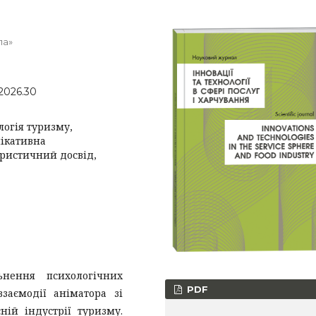
ла»
.2026.30
логія туризму,
нікативна
уристичний досвід,
ьнення психологічних
PDF
заємодії аніматора зі
ій індустрії туризму.