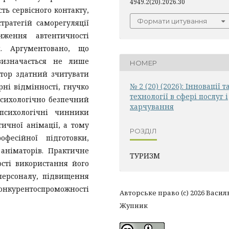
4949.2(20).2026.30
ть сервісного контакту,
Формати цитування
тратегій саморегуляції
ження автентичності
я. Аргументовано, що
визначається не лише
НОМЕР
атор здатний зчитувати
№ 2 (20) (2026): Інновації т
ні відмінності, гнучко
технології в сфері послуг і
психологічно безпечний
харчування
 психологічні чинники
ичної анімації, а тому
РОЗДІЛ
фесійної підготовки,
аніматорів. Практичне
ТУРИЗМ
сті використання його
персоналу, підвищення
конкурентоспроможності
Авторське право (c) 2026 Васил
Жупник