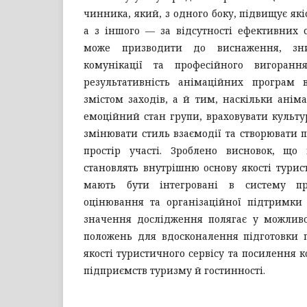
чинника, який, з одного боку, підвищує якіс
а з іншого — за відсутності ефективних с
може призводити до виснаження, зни
комунікації та професійного вигоранн
результативність анімаційних програм 
змістом заходів, а й тим, наскільки анім
емоційний стан групи, враховувати культур
змінювати стиль взаємодії та створювати 
простір участі. Зроблено висновок, що
становлять внутрішню основу якості турист
мають бути інтегровані в систему про
оцінювання та організаційної підтримки 
значення дослідження полягає у можливо
положень для вдосконалення підготовки 
якості туристичного сервісу та посилення 
підприємств туризму й гостинності.