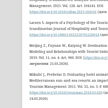
Management. 2025. Vol. 128. Art. 104141. DOI:
https://doi.org/10.1016/j.ijhm.2025.104141
(дата 
Larsen S. Aspects of a Psychology of the Touris
Scandinavian Journal of Hospitality and Tourism.
https://doi.org/10.1080/15022250701226014
(дат
Meijing Z., Fuyuan W., Kaiyong W. Destination
Modeling and Relationships with Tourist Satisf
2019. Vol. 11, no. 4. Art. 960. DOI:
https://doi.or
звернення: 21.03.2026).
Mikulić J., Prebežac D. Evaluating hotel anima
Mediterranean sun-and-sea resorts: an impac
Tourism Management. 2011. Vol. 32, no. 3. P. 68
https://doi.org/10.1016/j.tourman.2010.05.026
(д
24.03.2026).