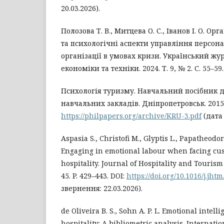
20.03.2026).
Полозова Т. В., Митцева О. С., Іванов І. О. О
та психологічні аспекти управління персон
організації в умовах кризи. Український ж
економіки та техніки. 2024. Т. 9, № 2. С. 55–59.
Психологія туризму. Навчальний посібник 
навчальних закладів. Дніпропетровськ. 2015. 
https://philpapers.org/archive/KRU-3.pdf
(дата 
Aspasia S., Christofi M., Glyptis L., Papatheodor
Engaging in emotional labour when facing cu
hospitality. Journal of Hospitality and Touris
45. P. 429–443. DOI:
https://doi.org/10.1016/j.jht
звернення: 22.03.2026).
de Oliveira B. S., Sohn A. P. L. Emotional intel
hospitality: A bibliometric analysis. Internatio