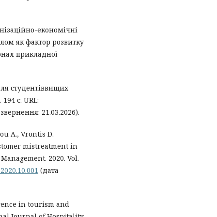
рганізаційно-економічні
алом як фактор розвитку
урнал прикладної
для студентіввищих
194 с. URL:
звернення: 21.03.2026).
ou A., Vrontis D.
stomer mistreatment in
m Management. 2020. Vol.
m.2020.10.001
(дата
ligence in tourism and
nal Journal of Hospitality