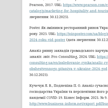
Pearson, 2017. URL:
https://www.pearson.com/e
catalog/p/marketing-for-hospitality-and-tour
звернення: 30.12.2025).
Poster. Як змінився ресторанний ринок Укра
року. 2025. URL:
https://joinposter.com/ua/bl
2024-roku-vid-poster
(дата звернення: 30.12.2
Аналіз ринку закладів громадського харчува
:аналіт. звіт. Pro-Consulting, 2024. URL:
https:/
consulting.ua/en/issledovanie-rynka/analiz-r
obshestvennogo-pitaniya-v-ukraine-2024-god
30.12.2025).
Кучечук Л. В., Подлепіна П. О. Аналіз сучас
господарства України та перспективи його р
пандемії COVID-19. Бізнес Інформ. 2021. № 9. 
http://www.business-inform.net/export_pdf/bu