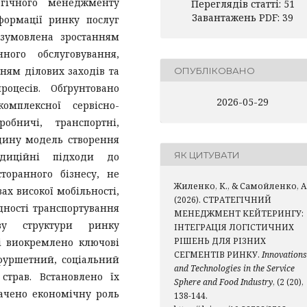
егічного менеджменту
Переглядів статті: 51
Завантажень PDF: 39
формації ринку послуг
и зумовлена зростанням
ного обслуговування,
ням ділових заходів та
ОПУБЛІКОВАНО
оцесів. Обґрунтовано
2026-05-29
омплексної сервісно-
обничі, транспортні,
єдину модель створення
ЯК ЦИТУВАТИ
адиційні підходи до
торанного бізнесу, не
Жиленко, К., & Самойленко, А
ах високої мобільності,
(2026). СТРАТЕГІЧНИЙ
дності транспортування
МЕНЕДЖМЕНТ КЕЙТЕРИНГУ:
ізу структури ринку
ІНТЕГРАЦІЯ ЛОГІСТИЧНИХ
РІШЕНЬ ДЛЯ РІЗНИХ
і виокремлено ключові
СЕГМЕНТІВ РИНКУ.
Innovations
 фуршетний, соціальний
and Technologies in the Service
страв. Встановлено їх
Sphere and Food Industry
, (2 (20),
начено економічну роль
138-144.