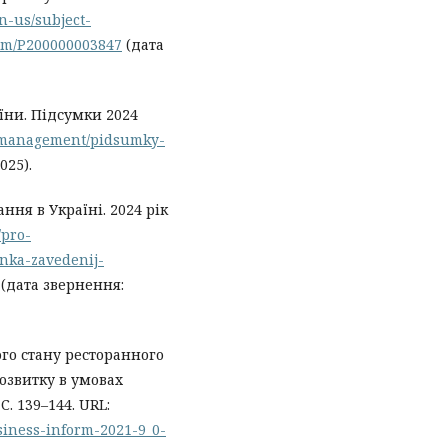
n-us/subject-
ism/P200000003847
(дата
їни. Підсумки 2024
og/management/pidsumky-
025).
ння в Україні. 2024 рік
/pro-
ynka-zavedenij-
(дата звернення:
ного стану ресторанного
озвитку в умовах
С. 139–144. URL:
siness-inform-2021-9_0-