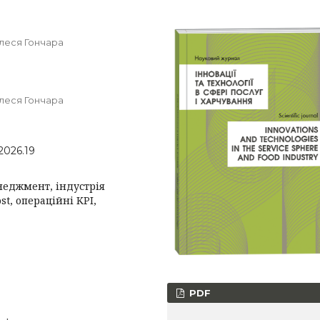
Олеся Гончара
Олеся Гончара
2026.19
неджмент, індустрія
st, операційні KPI,
PDF