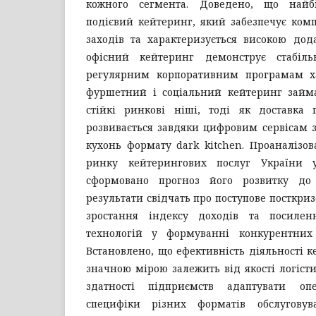
кожного сегмента. Доведено, що найб
подієвий кейтеринг, який забезпечує ком
заходів та характеризується високою дод
офісний кейтеринг демонструє стабіль
регулярним корпоративним програмам ха
фуршетний і соціальний кейтеринг займа
стійкі ринкові ніші, тоді як доставка 
розвивається завдяки цифровим сервісам 
кухонь формату dark kitchen. Проаналізо
ринку кейтерингових послуг України 
сформовано прогноз його розвитку до
результати свідчать про поступове посткриз
зростання індексу доходів та посилен
технологій у формуванні конкурентних 
Встановлено, що ефективність діяльності 
значною мірою залежить від якості логіс
здатності підприємств адаптувати оп
специфіки різних форматів обслуговув