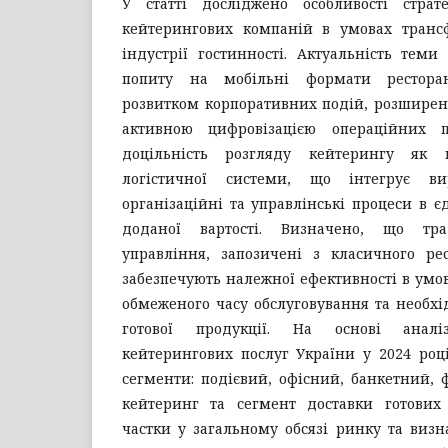
У статті досліджено особливості страт
кейтерингових компаній в умовах транс
індустрії гостинності. Актуальність тем
попиту на мобільні формати ресторан
розвитком корпоративних подій, розширен
активною цифровізацією операційних пр
доцільність розгляду кейтерингу як к
логістичної системи, що інтегрує вир
організаційні та управлінські процеси в 
доданої вартості. Визначено, що тр
управління, запозичені з класичного рес
забезпечують належної ефективності в умов
обмеженого часу обслуговування та необхі
готової продукції. На основі анал
кейтерингових послуг України у 2024 роц
сегменти: подієвий, офісний, банкетний,
кейтеринг та сегмент доставки готових 
частки у загальному обсязі ринку та виз