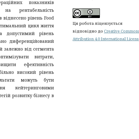
раційних показників
 на рентабельність
в віднесено рівень Food
Ця робота ліцензується
оптимальний цикл життя
відповідно до
Creative Common
та допустимий рівень
Attribution 4.0 International Licen
вано диференційований
й залежно від сегмента
птимізувати витрати,
вищити ефективність
більно високий рівень
ультати можуть бути
ня кейтеринговими
егій розвитку бізнесу в