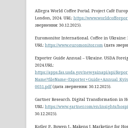
Allegra World Coffee Portal. Project Café Euro
London, 2024. URL:
https://www.worldcoffeepor
звернення: 30.12.2025).
Euromonitor International. Coffee in Ukraine: 
URL:
https://www.euromonitor.com
(дата зверне
Exporter Guide Annual – Ukraine. USDA Foreig
2024.URL:
https://apps.fas.usda.gov/newgainapi/api/Rep
Name?fileName=Exporter+Guide+Annual_Kyiv
0031.pdf
(дата звернення: 30.12.2025).
Gartner Research. Digital Transformation in Hos
URL:
https://www.gartner.com/en/insights/hospi
30.12.2025).
Kotler P., Bowen J., Makens J. Marketing for Ho