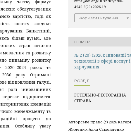
https://doi.org/10.32782/2708-
ільшу частку формує
4949.2(20).2026.19
плексне обслуговування
аною вартістю, тоді як
Формати цитування
ність попиту завдяки
рчування. Банкетний,
ють більш вузькі, але
НОМЕР
готових страв активно
замовлення та розвитку
№ 2 (20) (2026): Інновації т
вано динаміку розвитку
технології в сфері послуг і
харчування
у 2020–2024 роках та
 2030 року. Отримані
РОЗДІЛ
ове відновлення галузі,
ня ролі інноваційних
ГОТЕЛЬНО-РЕСТОРАННА
переваг підприємств.
СПРАВА
кейтерингових компаній
тичного менеджменту та
ераційні процеси до
Авторське право (c) 2026 Кате
ання. Особливу увагу
Жиленко, Алла Самойленко