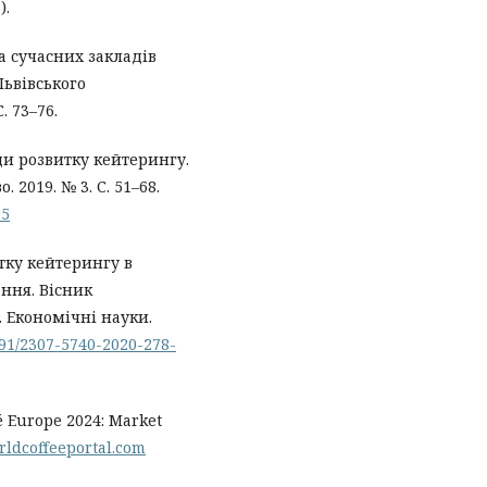
).
ва сучасних закладів
Львівського
. 73–76.
ди розвитку кейтерингу.
 2019. № 3. С. 51–68.
05
итку кейтерингу в
ння. Вісник
 Економічні науки.
1891/2307-5740-2020-278-
fé Europe 2024: Market
rldcoffeeportal.com