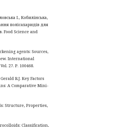
овська І., Кобилінська,
ання полісахаридів для
. Food Science and
ickening agents: Sources,
iew. International
ol. 27. Р. 100468.
Gerald R.J. Key Factors
eins: A Comparative Mini-
ds: Structure, Properties,
ocolloids: Classification,