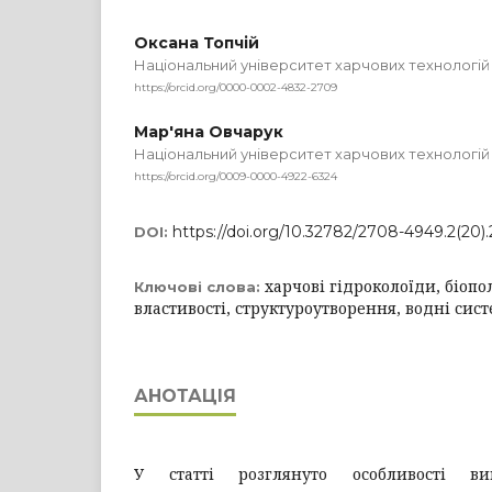
Оксана Топчій
Національний університет харчових технологій
https://orcid.org/0000-0002-4832-2709
Мар'яна Овчарук
Національний університет харчових технологій
https://orcid.org/0009-0000-4922-6324
https://doi.org/10.32782/2708-4949.2(20).
DOI:
харчові гідроколоїди, біопо
Ключові слова:
властивості, структуроутворення, водні сис
АНОТАЦІЯ
У статті розглянуто особливості ви