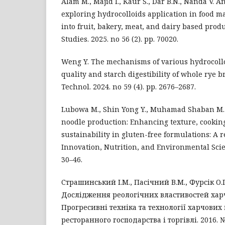
Alam M., Majid I., Kaur S., Dar B.N., Nanda V. 
exploring hydrocolloids application in food ma
into fruit, bakery, meat, and dairy based produ
Studies. 2025. no 56 (2). рр. 70020.
Weng Y. The mechanisms of various hydrocollo
quality and starch digestibility of whole rye bre
Technol. 2024. no 59 (4). рр. 2676–2687.
Lubowa M., Shin Yong Y., Muhamad Shaban M. 
noodle production: Enhancing texture, cooking
sustainability in gluten-free formulations: A r
Innovation, Nutrition, and Environmental Scien
30–46.
Страшинський І.М., Пасічний В.М., Фурсік О.П
Дослідження реологічних властивостей харч
Прогресивні техніка та технології харчових
ресторанного господарства і торгівлі. 2016. № 