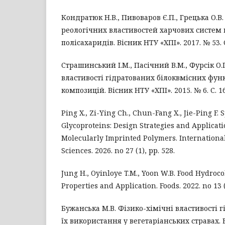
Кондратюк Н.В., Пивоваров Є.П., Грецька О.
реологічних властивостей харчових систем 
полісахаридів. Вісник НТУ «ХПІ». 2017. № 53. С
Страшинський І.М., Пасічний В.М., Фурсік О.
властивості гідратованих білоквмісних фу
композицій. Вісник НТУ «ХПІ». 2015. № 6. С. 1
Ping X., Zi-Ying Ch., Chun-Fang X., Jie-Ping F. 
Glycoproteins: Design Strategies and Applicati
Molecularly Imprinted Polymers. International
Sciences. 2026. no 27 (1), рр. 528.
Jung H., Oyinloye T.M., Yoon W.B. Food Hydrocol
Properties and Application. Foods. 2022. no 13 (
Бужанська М.В. Фізико-хімічні властивості г
їх використання у вегетаріанських стравах. В