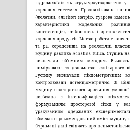
гідроколоїдів як структуроутворювачів у
харчових системах. Проаналізовано впли
(желатин, альгінот натрію, гуарова камедь
характеристики модельних розчин
консистенцію, стабільність і органолептич
харчових продуктів. Метою роботи є вивчен
та рН середовища на реологічні власти
муцину равлика Achatina fulica. Ступінь н
визначали об’ємним методом. В’язкіст
вимірювали за допомогою капілярного ві
Густину визначали пікнометричним м
контролювали потенціометрично. Зі збі
муцину спостерігалося зростання умовної 
пов’язано з інтенсифікацією міжмоле
формуванням просторової сітки у во
урахуванням одержаних експериментал
обмежити рекомендований вміст муцину на 
Отримані дані свідчать про неньютонівськи