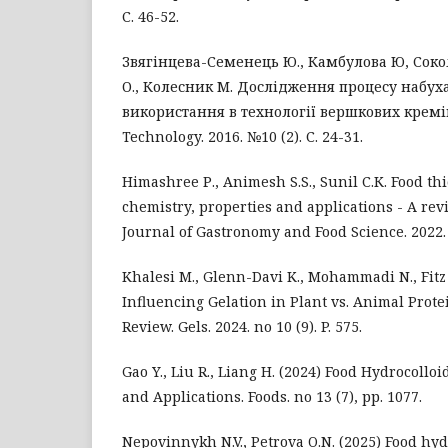
С. 46-52.
Звягінцева-Семенець Ю., Камбулова Ю, Сокол
О., Колесник М. Дослідження процесу набух
використання в технології вершкових кремів
Technology. 2016. №10 (2). С. 24-31.
Himashree Р., Animesh S.S., Sunil С.К. Food th
chemistry, properties and applications - A rev
Journal of Gastronomy and Food Science. 2022. V
Khalesi M., Glenn-Davi K., Mohammadi N., Fitz 
Influencing Gelation in Plant vs. Animal Prot
Review. Gels. 2024. no 10 (9). P. 575.
Gao Y., Liu R., Liang H. (2024) Food Hydrocolloi
and Applications. Foods. no 13 (7), рр. 1077.
Nepovinnykh N.V., Petrova O.N. (2025) Food hydr