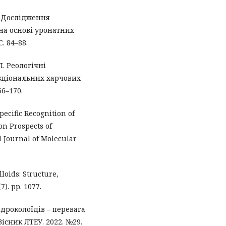
В. Дослідження
на основі уронатних
. 84–88.
П. Реологічні
нкціональних харчових
66–170.
Specific Recognition of
on Prospects of
 Journal of Molecular
loids: Structure,
7). рр. 1077.
ідроколоїдів – перевага
існик ЛТЕУ. 2022. №29.