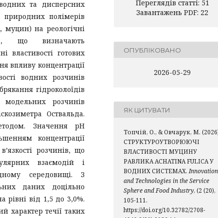
Переглядів статті: 51
 водних та дисперсних
Завантажень PDF: 22
в природних полімерів
, муцин) на реологічні
ів, що визначають
ОПУБЛІКОВАНО
ні властивості готових
ня впливу концентрації
2026-05-29
вості водних розчинів
абрякання гідроколоїдів
ь модельних розчинів
ЯК ЦИТУВАТИ
скозиметра Оствальда.
етодом. Значення рН
Топчій, О., & Овчарук, М. (2026)
льшенням концентрації
СТРУКТУРОУТВОРЮЮЧІ
в’язкості розчинів, що
ВЛАСТИВОСТІ МУЦИНУ
РАВЛИКА ACHATINA FULICA У
кулярних взаємодій і
ВОДНИХ СИСТЕМАХ.
Innovation
дному середовищі. З
and Technologies in the Service
ьних даних доцільно
Sphere and Food Industry
, (2 (20),
рівні від 1,5 до 3,0%.
105-111.
https://doi.org/10.32782/2708-
й характер течії таких