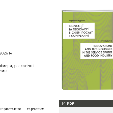
2026.14
лімери, реологічні
теми
PDF
користання харчових