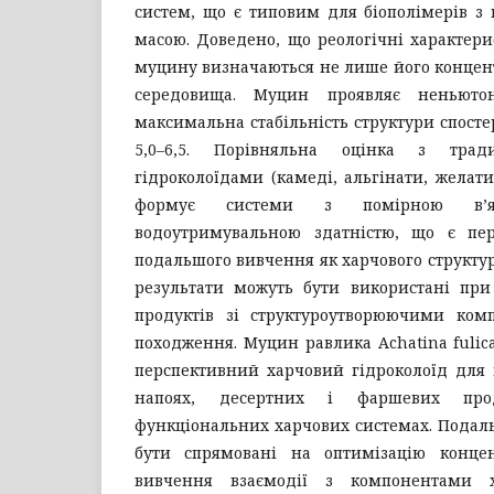
систем, що є типовим для біополімерів з
масою. Доведено, що реологічні характер
муцину визначаються не лише його концент
середовища. Муцин проявляє неньютоні
максимальна стабільність структури спостер
5,0–6,5. Порівняльна оцінка з тра
гідроколоїдами (камеді, альгінати, желат
формує системи з помірною в’я
водоутримувальною здатністю, що є пе
подальшого вивчення як харчового структу
результати можуть бути використані при
продуктів зі структуроутворюючими ком
походження. Муцин равлика Achatina fulic
перспективний харчовий гідроколоїд для 
напоях, десертних і фаршевих пр
функціональних харчових системах. Подал
бути спрямовані на оптимізацію концен
вивчення взаємодії з компонентами 