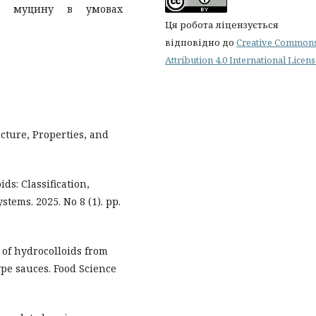
сті муцину в умовах
Ця робота ліцензується
відповідно до
Creative Common
Attribution 4.0 International Licen
ucture, Properties, and
ds: Classification,
stems. 2025. No 8 (1). рр.
 of hydrocolloids from
ype sauces. Food Science