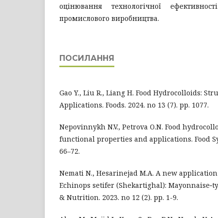
оцінювання технологічної ефективно
промислового виробництва.
ПОСИЛАННЯ
Gao Y., Liu R., Liang H. Food Hydrocolloids: Str
Applications. Foods. 2024. no 13 (7). рр. 1077.
Nepovinnykh N.V., Petrova O.N. Food hydrocolloi
functional properties and applications. Food Sy
66–72.
Nemati N., Hesarinejad M.A. A new application
Echinops setifer (Shekartighal): Mayonnaise‐t
& Nutrition. 2023. no 12 (2). рр. 1-9.