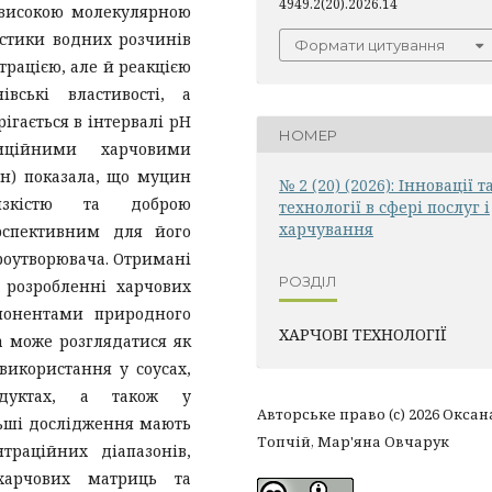
4949.2(20).2026.14
 високою молекулярною
истики водних розчинів
Формати цитування
рацією, але й реакцією
вські властивості, а
ігається в інтервалі pH
НОМЕР
диційними харчовими
ин) показала, що муцин
№ 2 (20) (2026): Інновації т
зкістю та доброю
технології в сфері послуг і
харчування
рспективним для його
роутворювача. Отримані
РОЗДІЛ
 розробленні харчових
понентами природного
ХАРЧОВІ ТЕХНОЛОГІЇ
a може розглядатися як
використання у соусах,
одуктах, а також у
Авторське право (c) 2026 Оксан
ьші дослідження мають
Топчій, Мар'яна Овчарук
траційних діапазонів,
харчових матриць та