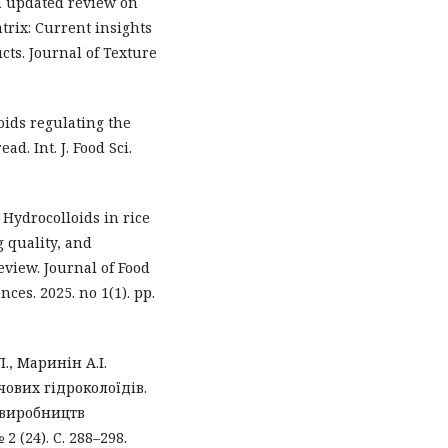
An updated review on
trix: Current insights
cts. Journal of Texture
ids regulating the
ad. Int. J. Food Sci.
Hydrocolloids in rice
 quality, and
eview. Journal of Food
ces. 2025. no 1(1). рр.
., Маринін А.І.
ових гідроколоїдів.
 виробництв
2 (24). С. 288–298.