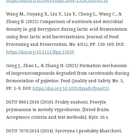
https://doi.org/10.3969/j.issn.1004-1524.2020.03.16
Wang M., Ouyang X., Liu Y., Liu Y., Cheng L., Wang C., &
Zhang B. (2021) Comparison of nutrients and microbial
density in goji berryjuice during lactic acid fermentation
using four lactic acid bacteriastrains. Journal of Food
Processing and Preservation. No. 45(1), РР. 150-169. DOI:
https://doi.org/10.1111/jfpp.15059
Geng J., Zhao L., & Zhang H. (2021) Formation mechanism
of isoprenecompounds degraded from carotenoids during
fermentation of gojiwine. Food Quality and Safety. No. 5,
РР. 1–9. DOI:
https://doi.org/10.1093/fqsafe/fyaa033
DSTU 8661:2016 (2016). Frukty susheni. Pravyla
pryimannia ta metody vyprobuvan. [Dried fruits.
Acceptance criteria and test methods]. Kyiv. 16 s.
DSTU 7670:2014 (2014). Syrovyna i produkty kharchovi.