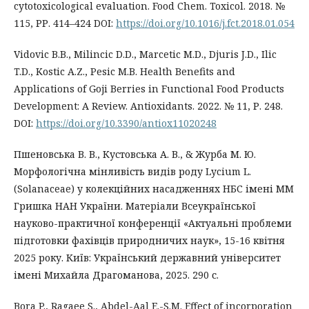
cytotoxicological evaluation. Food Chem. Toxicol. 2018. №
115, РР. 414–424 DOI:
https://doi.org/10.1016/j.fct.2018.01.054
Vidovic B.B., Milincic D.D., Marcetic M.D., Djuris J.D., Ilic
T.D., Kostic A.Z., Pesic M.B. Health Benefits and
Applications of Goji Berries in Functional Food Products
Development: A Review. Antioxidants. 2022. № 11, Р. 248.
DOI:
https://doi.org/10.3390/antiox11020248
Пшеновська В. В., Кустовська А. В., & Журба М. Ю.
Морфологічна мінливість видів роду Lycium L.
(Solanaceae) у колекційних насадженнях НБС імені ММ
Гришка НАН України. Матеріали Всеукраїнської
науково-практичної конференції «Актуальні проблеми
підготовки фахівців природничих наук», 15-16 квітня
2025 року. Київ: Український державний університет
імені Михайла Драгоманова, 2025. 290 с.
Bora P., Ragaee S., Abdel-Aal E.-S.M. Effect of incorporation