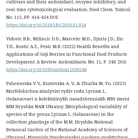
cultivars and their antioxidant, enzyme inhibitory, and
real-time cytotoxicological evaluation. Food Chem. Toxicol.
No. 115, РР. 414–424 DOI:
https://doi.org/10.1016/j.fct.2018.01.054
Vidovic B.B., Milincic D.D., Marcetic M.D., Djuris J.D., Ilic
T.D., Kostic A.Z., Pesic M.B. (2022) Health Benefits and
Applications of Goji Berries in Functional Food Products
Development: A Review. Antioxidants. No. 11, Р. 248. DOI:
https://doi.org/10.3390/antiox11020248
Pshenovska V. V., Kustovska A. V., & Zhurba M. Yu. (2025)
Morfolohichna minlyvist vydiv rodu Lycium L.
(Solanaceae) u kolektsiinykh nasadzhenniakh NBS imeni
MM Hryshka NAN Ukrainy. [Morphological variability of
species of the genus Lycium L. (Solanaceae) in the
collection plantings of the M.M. Hryshko National
Botanical Garden of the National Academy of Sciences of
Ukraine]. Materialy Vseukrainskoi naukovo-praktychnoi