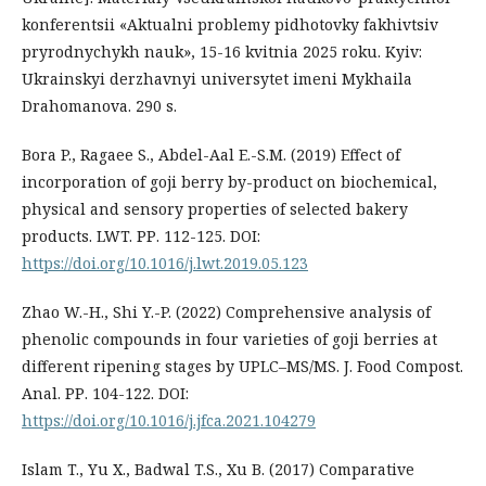
konferentsii «Aktualni problemy pidhotovky fakhivtsiv
pryrodnychykh nauk», 15-16 kvitnia 2025 roku. Kyiv:
Ukrainskyi derzhavnyi universytet imeni Mykhaila
Drahomanova. 290 s.
Bora P., Ragaee S., Abdel-Aal E.-S.M. (2019) Effect of
incorporation of goji berry by-product on biochemical,
physical and sensory properties of selected bakery
products. LWT. РР. 112-125. DOI:
https://doi.org/10.1016/j.lwt.2019.05.123
Zhao W.-H., Shi Y.-P. (2022) Comprehensive analysis of
phenolic compounds in four varieties of goji berries at
different ripening stages by UPLC–MS/MS. J. Food Compost.
Anal. РР. 104-122. DOI:
https://doi.org/10.1016/j.jfca.2021.104279
Islam T., Yu X., Badwal T.S., Xu B. (2017) Comparative