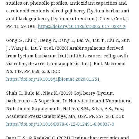
studies on phenolic profiles, antioxidant capacities and
carotenoid contents of red goji berry (Lycium barbarum)
and black goji berry (Lycium ruthenicum). Chem. Cent. J.
РР. 11-59. DOI:
https://doi.org/10.1186/s13065-017-0287-z
Gong G., Liu Q., Deng Y., Dang T., Dai W., Liu T., Liu Y., Sun
J., Wang L., Liu Y. et al. (2020) Arabinogalactan derived
from Lycium barbarum fruit inhibits cancer cell growth
via cell cycle arrest and apoptosis. Int. J. Biol. Macromol.
No. 149, РР. 639–650. DOI:
https://doi.org/10.1016/j.ijbiomac.2020.01.251
Shah T., Bule M., Niaz K. (2019) Goji berry (Lycium
barbarum) - A Superfood. In Nonvitamin and Nonmineral
Nutritional Supplements; Nabavi, S.M., Silva, A.S., Eds.;
Academic Press: Cambridge, MA, USA. PP. 257–264. DOI:
https://doi.org/10.1016/B978-0-12-812491-8.00037-0
Batu H. S., & Kadakal Ç. (2021) Drying characteristics and