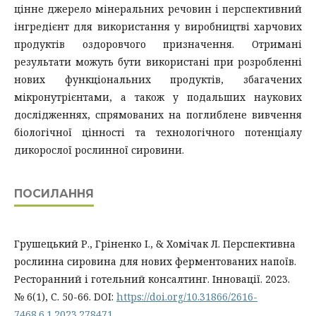
цінне джерело мінеральних речовин і перспективний
інгредієнт для використання у виробництві харчових
продуктів оздоровчого призначення. Отримані
результати можуть бути використані при розробленні
нових функціональних продуктів, збагачених
мікронутрієнтами, а також у подальших наукових
дослідженнях, спрямованих на поглиблене вивчення
біологічної цінності та технологічного потенціалу
дикорослої рослинної сировини.
ПОСИЛАННЯ
Грушецький Р., Гріненко І., & Хомічак Л. Перспективна
рослинна сировина для нових ферментованих напоїв.
Ресторанний і готельний консалтинг. Інновації. 2023.
№ 6(1), С. 50-66. DOI:
https://doi.org/10.31866/2616-
7468.6.1.2023.278471