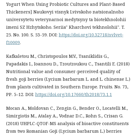
Yogurt When Using Probiotic Cultures and Plant-Based
Thickeners] Naukovyi visnyk Lvivskoho natsionalnoho
universytetu veterynarnoi medytsyny ta biotekhnolohii
imeni SZ Hzhytskoho. Seriia" Kharchovi tekhnolohii". T.
25. No. 100. S. 53-59. DOI:
https://doi.org/10.32718/nvlvet‐
f10009
.
Kafkaletou M., Christopoulos M.V., Tsaniklidis G.,
Papadakis I., Ioannou D., Tzoutzoukou C., Tsantili E. (2018)
Nutritional value and consumer-perceived quality of
fresh goji berries (Lycium barbarum L. and L. chinense L.)
from plants cultivated in Southern Europe. Fruits. No. 73,
РР. 5–12. DOI:
https://doi.org/10.17660/th2018/73.1.1
Mocan A., Moldovan C., Zengin G., Bender O., Locatelli M.,
Simirgiotis M., Atalay A., Vodnar D.C., Rohn S., Crisan G.
(2018) UHPLC-QTOF-MS analysis of bioactive constituents
from two Romanian Goji (Lycium barbarum L.) berries