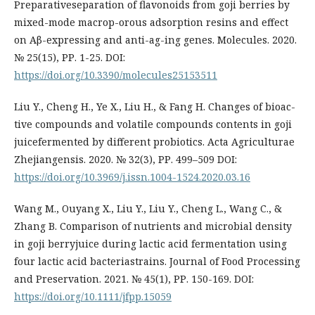
Preparativeseparation of flavonoids from goji berries by
mixed-mode macrop-orous adsorption resins and effect
on Aβ-expressing and anti-ag-ing genes. Molecules. 2020.
№ 25(15), РР. 1-25. DOI:
https://doi.org/10.3390/molecules25153511
Liu Y., Cheng H., Ye X., Liu H., & Fang H. Changes of bioac-
tive compounds and volatile compounds contents in goji
juicefermented by different probiotics. Acta Agriculturae
Zhejiangensis. 2020. № 32(3), РР. 499–509 DOI:
https://doi.org/10.3969/j.issn.1004-1524.2020.03.16
Wang M., Ouyang X., Liu Y., Liu Y., Cheng L., Wang C., &
Zhang B. Comparison of nutrients and microbial density
in goji berryjuice during lactic acid fermentation using
four lactic acid bacteriastrains. Journal of Food Processing
and Preservation. 2021. № 45(1), РР. 150-169. DOI:
https://doi.org/10.1111/jfpp.15059