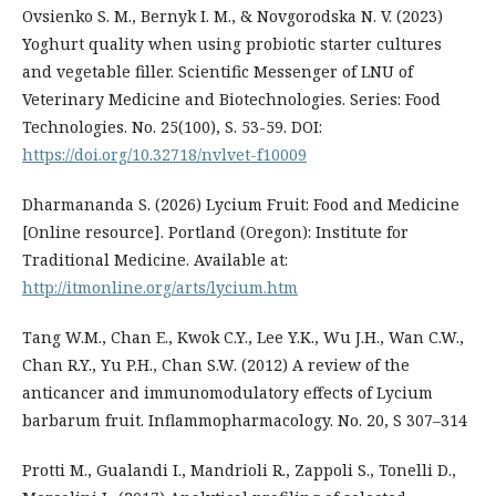
Ovsienko S. M., Bernyk I. M., & Novgorodska N. V. (2023)
Yoghurt quality when using probiotic starter cultures
and vegetable filler. Scientific Messenger of LNU of
Veterinary Medicine and Biotechnologies. Series: Food
Technologies. No. 25(100), S. 53-59. DOI:
https://doi.org/10.32718/nvlvet-f10009
Dharmananda S. (2026) Lycium Fruit: Food and Medicine
[Online resource]. Portland (Oregon): Institute for
Traditional Medicine. Available at:
http://itmonline.org/arts/lycium.htm
Tang W.M., Chan E., Kwok C.Y., Lee Y.K., Wu J.H., Wan C.W.,
Chan R.Y., Yu P.H., Chan S.W. (2012) A review of the
anticancer and immunomodulatory effects of Lycium
barbarum fruit. Inflammopharmacology. No. 20, S 307–314
Protti M., Gualandi I., Mandrioli R., Zappoli S., Tonelli D.,