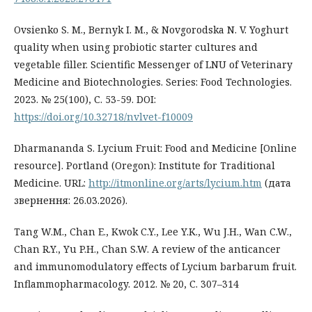
Ovsienko S. M., Bernyk I. M., & Novgorodska N. V. Yoghurt
quality when using probiotic starter cultures and
vegetable filler. Scientific Messenger of LNU of Veterinary
Medicine and Biotechnologies. Series: Food Technologies.
2023. № 25(100), С. 53-59. DOI:
https://doi.org/10.32718/nvlvet-f10009
Dharmananda S. Lycium Fruit: Food and Medicine [Online
resource]. Portland (Oregon): Institute for Traditional
Medicine. URL:
http://itmonline.org/arts/lycium.htm
(дата
звернення: 26.03.2026).
Tang W.M., Chan E., Kwok C.Y., Lee Y.K., Wu J.H., Wan C.W.,
Chan R.Y., Yu P.H., Chan S.W. A review of the anticancer
and immunomodulatory effects of Lycium barbarum fruit.
Inflammopharmacology. 2012. № 20, С. 307–314