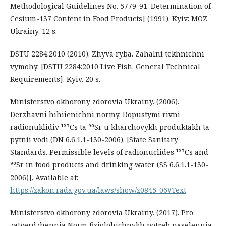
Methodological Guidelines No. 5779-91. Determination of
Cesium-137 Content in Food Products] (1991). Kyiv: MOZ
Ukrainy. 12 s.
DSTU 2284:2010 (2010). Zhyva ryba. Zahalni tekhnichni
vymohy. [DSTU 2284:2010 Live Fish. General Technical
Requirements]. Kyiv. 20 s.
Ministerstvo okhorony zdorovia Ukrainy. (2006).
Derzhavni hihiienichni normy. Dopustymi rivni
radionuklidiv ¹³⁷Cs ta ⁹⁰Sr u kharchovykh produktakh ta
pytnii vodi (DN 6.6.1.1-130-2006). [State Sanitary
Standards. Permissible levels of radionuclides ¹³⁷Cs and
⁹⁰Sr in food products and drinking water (SS 6.6.1.1-130-
2006)]. Available at:
https://zakon.rada.gov.ua/laws/show/z0845-06#Text
Ministerstvo okhorony zdorovia Ukrainy. (2017). Pro
zatverdzhennia Norm fiziolohichnykh potreb naselennia