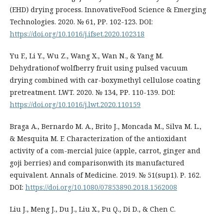
(EHD) drying process. InnovativeFood Science & Emerging
Technologies. 2020. № 61, РР. 102-123. DOI:
https://doi.org/10.1016/j.ifset.2020.102318
Yu F., Li Y., Wu Z., Wang X., Wan N., & Yang M.
Dehydrationof wolfberry fruit using pulsed vacuum
drying combined with car-boxymethyl cellulose coating
pretreatment. LWT. 2020. № 134, РР. 110-139. DOI:
https://doi.org/10.1016/j.lwt.2020.110159
Braga A., Bernardo M. A., Brito J., Moncada M., Silva M. L.,
& Mesquita M. F. Characterization of the antioxidant
activity of a com-mercial juice (apple, carrot, ginger and
goji berries) and comparisonwith its manufactured
equivalent. Annals of Medicine. 2019. № 51(sup1). Р. 162.
DOI:
https://doi.org/10.1080/07853890.2018.1562008
Liu J., Meng J., Du J., Liu X., Pu Q., Di D., & Chen C.