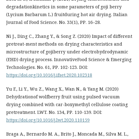
degradationkinetics in some parameters of goji berry
(Lycium Barbarum L.) fruitduring hot air drying. Italian
Journal of Food Science. No. 33(1), РР. 16–28.
Ni J., Ding C., Zhang Y., & Song Z. (2020) Impact of different
pretreat-ment methods on drying characteristics and
microstructure of gojiberry under electrohydrodynamic
(EHD) drying process. InnovativeFood Science & Emerging
Technologies. No. 61, РР. 102-123. DOI:
https://doi.org/10.1016/j.ifset.2020.102318
Yu F., Li Y., Wu Z., Wang X., Wan N., & Yang M. (2020)
Dehydrationof wolfberry fruit using pulsed vacuum
drying combined with car-boxymethyl cellulose coating
pretreatment. LWT. No. 134, РР. 110-139. DOI:
https://doi.org/10.1016/j.lwt.2020.110159
Braga A., Bernardo M. A., Brito J., Moncada M., Silva M. L.,