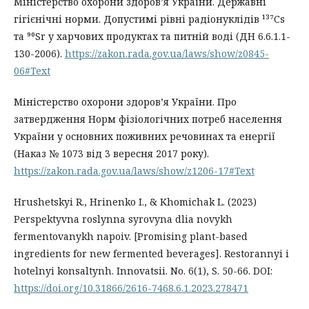
Міністерство охорони здоров’я України. Державні
гігієнічні норми. Допустимі рівні радіонуклідів ¹³⁷Cs
та ⁹⁰Sr у харчових продуктах та питній воді (ДН 6.6.1.1-
130-2006).
https://zakon.rada.gov.ua/laws/show/z0845-
06#Text
Міністерство охорони здоров’я України. Про
затвердження Норм фізіологічних потреб населення
України у основних поживних речовинах та енергії
(Наказ № 1073 від 3 вересня 2017 року).
https://zakon.rada.gov.ua/laws/show/z1206-17#Text
Hrushetskyi R., Hrinenko I., & Khomichak L. (2023)
Perspektyvna roslynna syrovyna dlia novykh
fermentovanykh napoiv. [Promising plant-based
ingredients for new fermented beverages]. Restorannyi i
hotelnyi konsaltynh. Innovatsii. No. 6(1), S. 50-66. DOI:
https://doi.org/10.31866/2616-7468.6.1.2023.278471