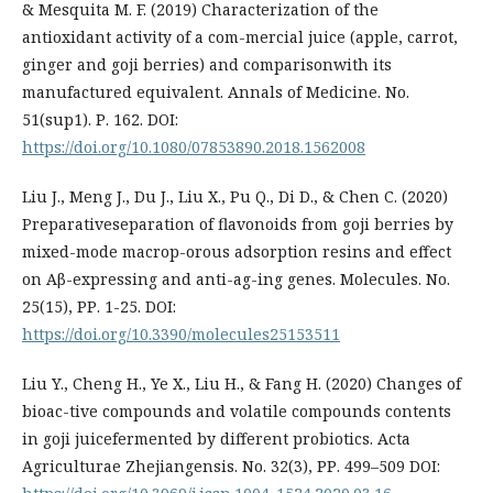
& Mesquita M. F. (2019) Characterization of the
antioxidant activity of a com-mercial juice (apple, carrot,
ginger and goji berries) and comparisonwith its
manufactured equivalent. Annals of Medicine. No.
51(sup1). Р. 162. DOI:
https://doi.org/10.1080/07853890.2018.1562008
Liu J., Meng J., Du J., Liu X., Pu Q., Di D., & Chen C. (2020)
Preparativeseparation of flavonoids from goji berries by
mixed-mode macrop-orous adsorption resins and effect
on Aβ-expressing and anti-ag-ing genes. Molecules. No.
25(15), РР. 1-25. DOI:
https://doi.org/10.3390/molecules25153511
Liu Y., Cheng H., Ye X., Liu H., & Fang H. (2020) Changes of
bioac-tive compounds and volatile compounds contents
in goji juicefermented by different probiotics. Acta
Agriculturae Zhejiangensis. No. 32(3), РР. 499–509 DOI: