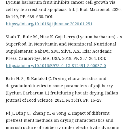
Lycium barbarum fruit inhibits cancer cell growth via
cell cycle arrest and apoptosis. Int. J. Biol. Macromol. 2020.
№ 149, РР. 639–650. DOI:
https://doi.org/10.1016/j.ijbiomac.2020.01.251
Shah T., Bule M., Niaz K. Goji berry (Lycium barbarum) - A
Superfood. In Nonvitamin and Nonmineral Nutritional
Supplements; Nabavi, S.M., Silva, A.S., Eds.; Academic
Press: Cambridge, MA, USA. 2019. PP. 257–264. DOI:
https://doi.org/10.1016/B978-0-12-812491-8.00037-0
Batu H. S., & Kadakal Ç. Drying characteristics and
degradationkinetics in some parameters of goji berry
(Lycium Barbarum L.) fruitduring hot air drying. Italian
Journal of Food Science. 2021. № 33(1), РР. 16–28.
Ni J., Ding C., Zhang Y., & Song Z. Impact of different
pretreat-ment methods on drying characteristics and
microstructure of gojiberry under electrohydrodynamic