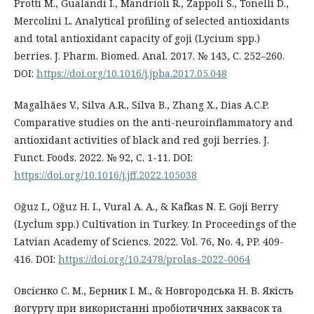
Protti M., Gualandi I., Mandrioli R., Zappoli S., Tonelli D.,
Mercolini L. Analytical profiling of selected antioxidants
and total antioxidant capacity of goji (Lycium spp.)
berries. J. Pharm. Biomed. Anal. 2017. № 143, С. 252–260.
DOI:
https://doi.org/10.1016/j.jpba.2017.05.048
Magalhães V., Silva A.R., Silva B., Zhang X., Dias A.C.P.
Comparative studies on the anti-neuroinflammatory and
antioxidant activities of black and red goji berries. J.
Funct. Foods. 2022. № 92, С. 1-11. DOI:
https://doi.org/10.1016/j.jff.2022.105038
Oğuz I., Oğuz H. I., Vural A. A., & Kafkas N. E. Goji Berry
(Lycİum spp.) Cultivation in Turkey. In Proceedings of the
Latvian Academy of Sciencs. 2022. Vol. 76, No. 4, PP. 409-
416. DOI:
https://doi.org/10.2478/prolas-2022-0064
Овсієнко С. М., Берник І. М., & Новгородська Н. В. Якість
йогурту при використанні пробіотичних заквасок та