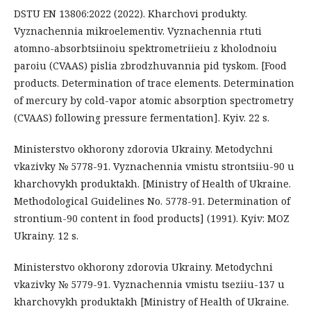
DSTU EN 13806:2022 (2022). Kharchovi produkty.
Vyznachennia mikroelementiv. Vyznachennia rtuti
atomno-absorbtsiinoiu spektrometriieiu z kholodnoiu
paroiu (CVAAS) pislia zbrodzhuvannia pid tyskom. [Food
products. Determination of trace elements. Determination
of mercury by cold-vapor atomic absorption spectrometry
(CVAAS) following pressure fermentation]. Kyiv. 22 s.
Ministerstvo okhorony zdorovia Ukrainy. Metodychni
vkazivky № 5778-91. Vyznachennia vmistu strontsiiu-90 u
kharchovykh produktakh. [Ministry of Health of Ukraine.
Methodological Guidelines No. 5778-91. Determination of
strontium-90 content in food products] (1991). Kyiv: MOZ
Ukrainy. 12 s.
Ministerstvo okhorony zdorovia Ukrainy. Metodychni
vkazivky № 5779-91. Vyznachennia vmistu tseziiu-137 u
kharchovykh produktakh [Ministry of Health of Ukraine.