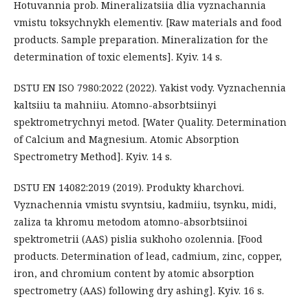
Hotuvannia prob. Mineralizatsiia dlia vyznachannia
vmistu toksychnykh elementiv. [Raw materials and food
products. Sample preparation. Mineralization for the
determination of toxic elements]. Kyiv. 14 s.
DSTU EN ISO 7980:2022 (2022). Yakist vody. Vyznachennia
kaltsiiu ta mahniiu. Atomno-absorbtsiinyi
spektrometrychnyi metod. [Water Quality. Determination
of Calcium and Magnesium. Atomic Absorption
Spectrometry Method]. Kyiv. 14 s.
DSTU EN 14082:2019 (2019). Produkty kharchovi.
Vyznachennia vmistu svyntsiu, kadmiiu, tsynku, midi,
zaliza ta khromu metodom atomno-absorbtsiinoi
spektrometrii (AAS) pislia sukhoho ozolennia. [Food
products. Determination of lead, cadmium, zinc, copper,
iron, and chromium content by atomic absorption
spectrometry (AAS) following dry ashing]. Kyiv. 16 s.