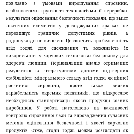
пов’язано з умовами вирощування сировини,
особливостями ґрунтів та технологіями її переробки.
Результати оцінювання безпечності показали, що вміст
токсичних елементів у досліджуваних зразках не
перевищує гранично допустимих рівнів, а
радіонукліди не виявлені. Це свідчить про безпечність
ягід годжі для споживання та можливість їх
використання у харчових технологіях без ризику для
здоров’я людини. Порівняльний аналіз отриманих
результатів із літературними даними підтвердив
стабільність мінерального складу ягід годжі як цінної
рослинної сировини, проте також виявив
варіабельність окремих показників, що підкреслює
необхідність стандартизації якості продукції різних
виробників. У роботі наголошено на важливості
контролю сировинної бази та впровадження сучасних
методів оцінювання безпечності і якості харчових
продуктів. Отже, ягоди годжі можна розглядати як