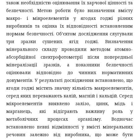
також необхідністю оцінювання їх харчової цінності та
безпечності. Метою роботи було визначення вмісту
макро- і мікроелементів у ягодах годжі різних
виробників та оцінка їх відповідності встановленим
нормам безпечності. Об’єктом дослідження слугували
три зразки сушених ягід годжі. Визначення
мінерального складу проводили методом атомно-
абсорбційної спектрофотометрії після попередньої
мінералізації зразків, а показники безпечності
оцінювали відповідно до чинних нормативних
документів. У результаті дослідження встановлено, що
ягоди годжі містять значну кількість макроелементів,
серед яких переважають калій, магній і кальцій. Серед
мікроелементів виявлено залізо, цинк, мідь і
марганець, які відіграють важливу роль у
метаболічних процесах організму. Водночас
встановлено певні відмінності у вмісті мінеральних
речовин залежно від виробника, що може бути