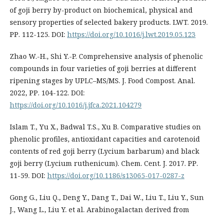
of goji berry by-product on biochemical, physical and
sensory properties of selected bakery products. LWT. 2019.
РР. 112-125. DOI:
https://doi.org/10.1016/j.lwt.2019.05.123
Zhao W.-H., Shi Y.-P. Comprehensive analysis of phenolic
compounds in four varieties of goji berries at different
ripening stages by UPLC–MS/MS. J. Food Compost. Anal.
2022, РР. 104-122. DOI:
https://doi.org/10.1016/j.jfca.2021.104279
Islam T., Yu X., Badwal T.S., Xu B. Comparative studies on
phenolic profiles, antioxidant capacities and carotenoid
contents of red goji berry (Lycium barbarum) and black
goji berry (Lycium ruthenicum). Chem. Cent. J. 2017. РР.
11-59. DOI:
https://doi.org/10.1186/s13065-017-0287-z
Gong G., Liu Q., Deng Y., Dang T., Dai W., Liu T., Liu Y., Sun
J., Wang L., Liu Y. et al. Arabinogalactan derived from