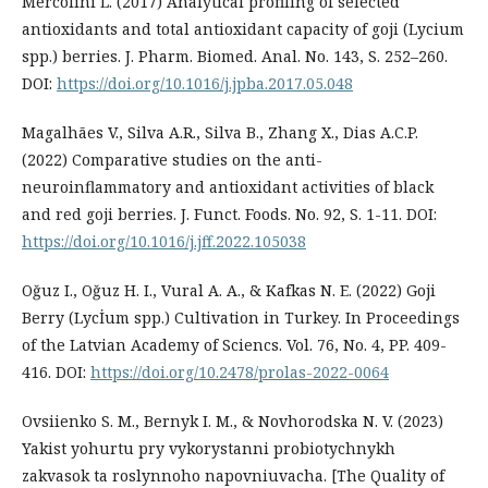
Mercolini L. (2017) Analytical profiling of selected
antioxidants and total antioxidant capacity of goji (Lycium
spp.) berries. J. Pharm. Biomed. Anal. No. 143, S. 252–260.
DOI:
https://doi.org/10.1016/j.jpba.2017.05.048
Magalhães V., Silva A.R., Silva B., Zhang X., Dias A.C.P.
(2022) Comparative studies on the anti-
neuroinflammatory and antioxidant activities of black
and red goji berries. J. Funct. Foods. No. 92, S. 1-11. DOI:
https://doi.org/10.1016/j.jff.2022.105038
Oğuz I., Oğuz H. I., Vural A. A., & Kafkas N. E. (2022) Goji
Berry (Lycİum spp.) Cultivation in Turkey. In Proceedings
of the Latvian Academy of Sciencs. Vol. 76, No. 4, PP. 409-
416. DOI:
https://doi.org/10.2478/prolas-2022-0064
Ovsiienko S. M., Bernyk I. M., & Novhorodska N. V. (2023)
Yakist yohurtu pry vykorystanni probiotychnykh
zakvasok ta roslynnoho napovniuvacha. [The Quality of