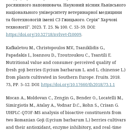
рослинного наповнювача. Науковий вісник Львівського
національного університету ветеринарної медицини
та біотехнологій імені СЗ Гжицького. Серія" Харчові
технології". 2023. Т. 25. № 100. С. 53-59. DOI:
https://doi.org/10.32718/nvlvet‐f10009
.
Kafkaletou M., Christopoulos M.V., Tsaniklidis G.,
Papadakis I., Ioannou D., Tzoutzoukou C., Tsantili E.
Nutritional value and consumer-perceived quality of
fresh goji berries (Lycium barbarum L. and L. chinense L.)
from plants cultivated in Southern Europe. Fruits. 2018.
73, РР. 5–12. DOI:
https://doi.org/10.17660/th2018/73.1.1
Mocan A., Moldovan C., Zengin G., Bender O., Locatelli M.,
Simirgiotis M., Atalay A., Vodnar D.C., Rohn S., Crisan G.
UHPLC-QTOF-MS analysis of bioactive constituents from
two Romanian Goji (Lycium barbarum L.) berries cultivars
and their antioxidant, enzyme inhibitory, and real-time