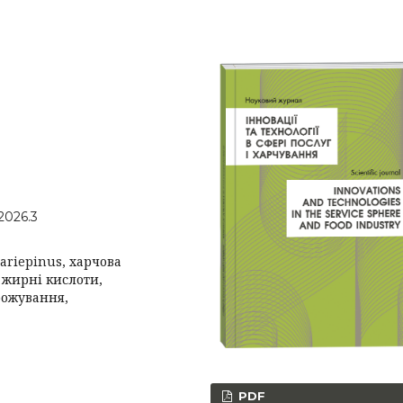
2026.3
ariepinus, харчова
 жирні кислоти,
рожування,
PDF