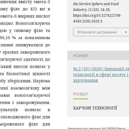
ниження вмісту омега-3
the Service Sphere and Food
жому філе до 425 мг в
Industry
, (2 (20), 24-28.
https://doi.org/10.32782/2708-
 омега-6 жирних кислот
4949.2(20).2026.3
овідно. Вологозв’язуюча
щою у свіжому філе та
Формати цитування
96,10 % за показником
казники знижувалися до
у зразках замороженого
НОМЕР
в’язуючої здатності до
ський внесок полягає у
№ 2 (20) (2026): Інновації т
а біологічної цінності
технології в сфері послуг і
харчування
бу зберігання. Наукова
нні взаємозв’язку між
РОЗДІЛ
ами вологозв’язуючої
ження і заморожування.
ХАРЧОВІ ТЕХНОЛОГІЇ
ультатів полягає в
 охолодженого філе для
амороженого філе для
Авторське право (c) 2026 Олег