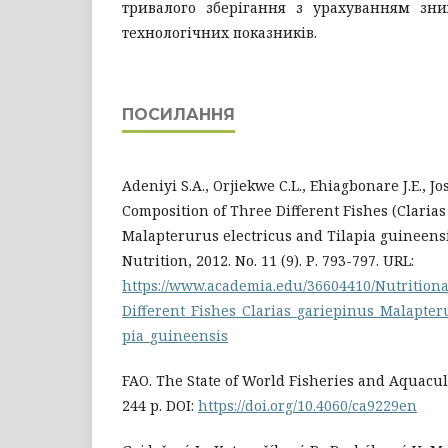
тривалого зберігання з урахуванням зн
технологічних показників.
ПОСИЛАННЯ
Adeniyi S.A., Orjiekwe C.L., Ehiagbonare J.E., Jo
Composition of Three Different Fishes (Clarias
Malapterurus electricus and Tilapia guineensi
Nutrition, 2012. No. 11 (9). Р. 793-797. URL:
https://www.academia.edu/36604410/Nutrition
Different_Fishes_Clarias_gariepinus_Malapter
pia_guineensis
FAO. The State of World Fisheries and Aquacul
244 p. DOI:
https://doi.org/10.4060/ca9229en