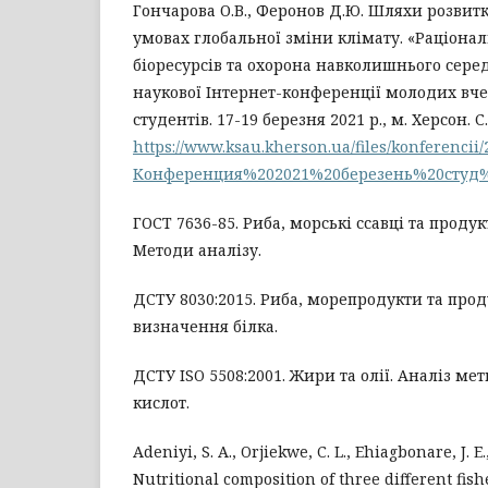
Гончарова О.В., Феронов Д.Ю. Шляхи розвитк
умовах глобальної зміни клімату. «Раціона
біоресурсів та охорона навколишнього сере
наукової Інтернет-конференції молодих вчен
студентів. 17-19 березня 2021 р., м. Херсон. С.
https://www.ksau.kherson.ua/files/konferencii/
Конференция%202021%20березень%20студ%
ГОСТ 7636-85. Риба, морські ссавці та продук
Методи аналізу.
ДСТУ 8030:2015. Риба, морепродукти та прод
визначення білка.
ДСТУ ISO 5508:2001. Жири та олії. Аналіз м
кислот.
Adeniyi, S. A., Orjiekwe, C. L., Ehiagbonare, J. E.,
Nutritional composition of three different fish