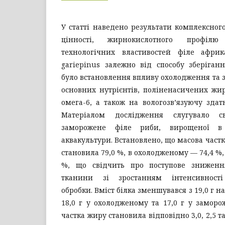
У статті наведено результати комплексног
цінності, жирнокислотного профілю
технологічних властивостей філе африк
gariepinus залежно від способу зберіган
було встановлення впливу охолодження та 
основних нутрієнтів, поліненасичених жи
омега-6, а також на вологозв’язуючу здатн
Матеріалом дослідження слугувало с
заморожене філе риби, вирощеної в
аквакультури. Встановлено, що масова частк
становила 79,0 %, в охолодженому — 74,4 %
%, що свідчить про поступове зниження
тканини зі зростанням інтенсивності
обробки. Вміст білка зменшувався з 19,0 г на
18,0 г у охолодженому та 17,0 г у заморо
частка жиру становила відповідно 3,0, 2,5 та