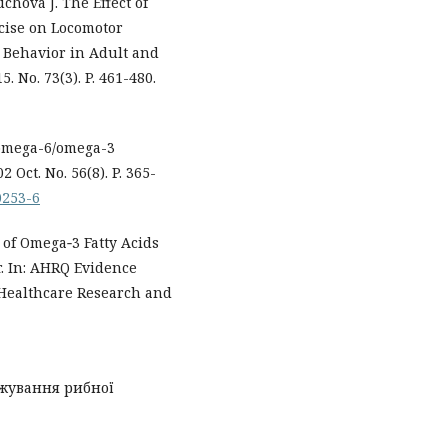
chová J. The Effect of
cise on Locomotor
e Behavior in Adult and
. No. 73(3). P. 461-480.
 omega-6/omega-3
 Oct. No. 56(8). P. 365-
0253-6
 of Omega‐3 Fatty Acids
. In: AHRQ Evidence
 Healthcare Research and
ожування рибної