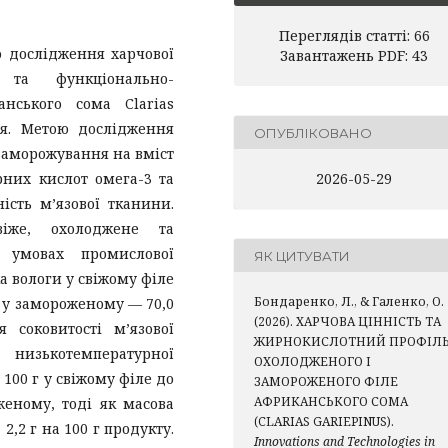
Переглядів статті: 66
о дослідження харчової
Завантажень PDF: 43
 та функціонально-
анського сома Clarias
ня. Метою дослідження
ОПУБЛІКОВАНО
заморожування на вміст
рних кислот омега-3 та
2026-05-29
ість м’язової тканини.
віже, охолоджене та
 умовах промислової
ЯК ЦИТУВАТИ
а вологи у свіжому філе
Бондаренко, Л., & Галенко, О.
, у замороженому — 70,0
(2026). ХАРЧОВА ЦІННІСТЬ ТА
 соковитості м’язової
ЖИРНОКИСЛОТНИЙ ПРОФІЛ
 низькотемпературної
ОХОЛОДЖЕНОГО І
 100 г у свіжому філе до
ЗАМОРОЖЕНОГО ФІЛЕ
АФРИКАНСЬКОГО СОМА
женому, тоді як масова
(CLARIAS GARIEPINUS).
 2,2 г на 100 г продукту.
Innovations and Technologies in