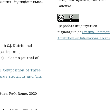
иження функціонально-
Галенко
Ця робота ліцензується
відповідно до
Creative Common
Attribution 4.0 International Licen
siah S.J. Nutritional
 gariepinus,
s). Pakistan Journal of
al_Composition_of_Three_
urus_electricus_and_Tila
ture. FAO, Rome, 2020.