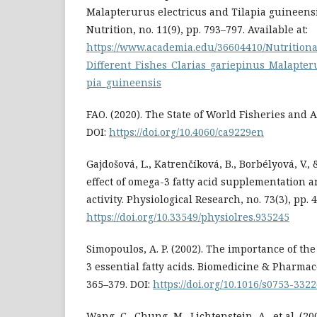
Malapterurus electricus and Tilapia guineensi
Nutrition, no. 11(9), pp. 793–797. Available at:
https://www.academia.edu/36604410/Nutrition
Different_Fishes_Clarias_gariepinus_Malapter
pia_guineensis
FAO. (2020). The State of World Fisheries and 
DOI:
https://doi.org/10.4060/ca9229en
Gajdošová, L., Katrenčíková, B., Borbélyová, V.,
effect of omega-3 fatty acid supplementation 
activity. Physiological Research, no. 73(3), pp. 
https://doi.org/10.33549/physiolres.935245
Simopoulos, A. P. (2002). The importance of th
3 essential fatty acids. Biomedicine & Pharmaco
365–379. DOI:
https://doi.org/10.1016/s0753-332
Wang, C., Chung, M., Lichtenstein, A., et al. (20