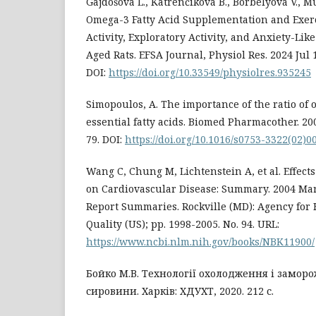
Gajdošová L., Katrenčíková B., Borbélyová V., Mu
Omega-3 Fatty Acid Supplementation and Exer
Activity, Exploratory Activity, and Anxiety-Lik
Aged Rats. EFSA Journal, Physiol Res. 2024 Jul 15
DOI:
https://doi.org/10.33549/physiolres.935245
Simopoulos, A. The importance of the ratio of
essential fatty acids. Biomed Pharmacother. 2002
79. DOI:
https://doi.org/10.1016/s0753-3322(02)0
Wang C, Chung M, Lichtenstein A, et al. Effects
on Cardiovascular Disease: Summary. 2004 Mar
Report Summaries. Rockville (MD): Agency for
Quality (US); pp. 1998-2005. No. 94. URL:
https://www.ncbi.nlm.nih.gov/books/NBK11900/
Бойко М.В. Технології охолодження і замор
сировини. Харків: ХДУХТ, 2020. 212 с.