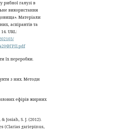
у рибної галузі в
льне використання
довища». Матеріали
их, аспірантів та
 14. URL:
202103/
20ФГРП.pdf
ти їх переробки.
укти з них. Методи
етилових ефірів жирних
 & Josiah, S. J. (2012).
es (Clarias gariepinus,