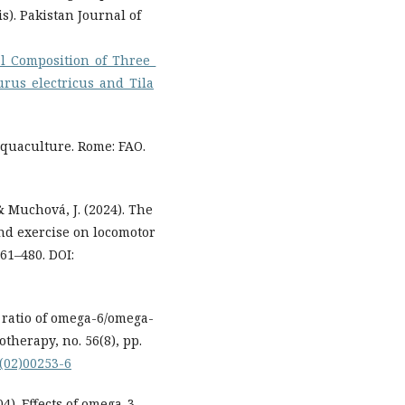
s). Pakistan Journal of
al_Composition_of_Three_
urus_electricus_and_Tila
Aquaculture. Rome: FAO.
 & Muchová, J. (2024). The
and exercise on locomotor
461–480. DOI:
e ratio of omega-6/omega-
therapy, no. 56(8), pp.
2(02)00253-6
04). Effects of omega-3