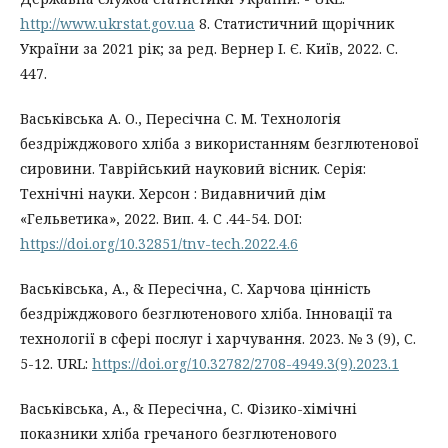
http://www.ukrstat.gov.ua
8. Статистичний щорічник
України за 2021 рік; за ред. Вернер І. Є. Київ, 2022. C.
447.
Васьківська А. О., Пересічна С. М. Технологія
бездріжджового хліба з використанням безглютенової
сировини. Таврійський науковий вісник. Серія:
Технічні науки. Херсон : Видавничий дім
«Гельветика», 2022. Вип. 4. С .44-54. DOI:
https://doi.org/10.32851/tnv-tech.2022.4.6
Васьківська, А., & Пересічна, С. Харчова цінність
бездріжджового безглютенового хліба. Інновації та
технології в сфері послуг і харчування. 2023. № 3 (9), С.
5-12. URL:
https://doi.org/10.32782/2708-4949.3(9).2023.1
Васьківська, А., & Пересічна, С. Фізико-хімічні
показники хліба гречаного безглютенового