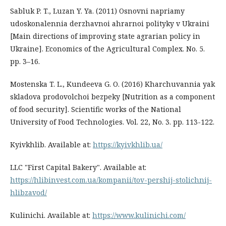
Sabluk P. T., Luzan Y. Ya. (2011) Osnovni napriamy
udoskonalennia derzhavnoi ahrarnoi polityky v Ukraini
[Main directions of improving state agrarian policy in
Ukraine]. Economics of the Agricultural Complex. No. 5.
pp. 3–16.
Mostenska T. L., Kundeeva G. O. (2016) Kharchuvannia yak
skladova prodovolchoi bezpeky [Nutrition as a component
of food security]. Scientific works of the National
University of Food Technologies. Vol. 22, No. 3. pp. 113-122.
Kyivkhlib. Available at:
https://kyivkhlib.ua/
LLC "First Capital Bakery". Available at:
https://hlibinvest.com.ua/kompanii/tov-pershij-stolichnij-
hlibzavod/
Kulinichi. Available at:
https://www.kulinichi.com/