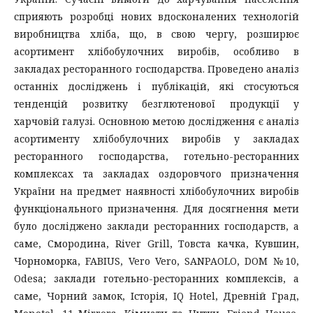
сприяють розробці нових вдосконалених технологій
виробництва хліба, що, в свою чергу, розширює
асортимент хлібобулочних виробів, особливо в
закладах ресторанного господарства. Проведено аналіз
останніх досліджень і публікацій, які стосуються
тенденцій розвитку безглютенової продукції у
харчовій галузі. Основною метою дослідження є аналіз
асортименту хлібобулочних виробів у закладах
ресторанного господарства, готельно-ресторанних
комплексах та закладах оздоровчого призначення
України на предмет наявності хлібобулочних виробів
функціонального призначення. Для досягнення мети
було досліджено заклади ресторанних господарств, а
саме, Смородина, River Grill, Товста качка, Кувшин,
Чорноморка, FABIUS, Vero Vero, SANPAOLO, DOM №10,
Odesa; заклади готельно-ресторанних комплексів, а
саме, Чорний замок, Історія, IQ Hotel, Древній Град,