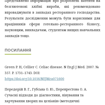
Представлено інформацію про розроблені патенти на
безглютенові хлібні вироби, які рекомендовано
впроваджувати в закладах ресторанного господарства.
Результати дослідження можуть бути корисними для
працівників сфери готельно-ресторанного бізнесу,
науковцям, викладачам, студентам вищих навчальних
закладів тощо.
ПОСИЛАННЯ
Green P. H, Cellier C. Celiac disease. N Engl J Med. 2007. №
357. P. 1731–1743. DOI:
https://doi.org/10.1056/NEJMra071600
Передерій В. Г., Губська О. Ю., Перекрестова О. А.
Сучасні підходи до діагностики, лікування та
харчування хворих на целіакію (методичні