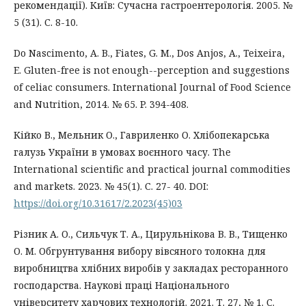
рекомендації). Київ: Cучасна гастроентерологія. 2005. №
5 (31). С. 8-10.
Do Nascimento, A. B., Fiates, G. M., Dos Anjos, A., Teixeira,
E. Gluten-free is not enough--perception and suggestions
of celiac consumers. International Journal of Food Science
and Nutrition, 2014. № 65. P. 394-408.
Кійко В., Мельник О., Гавриленко О. Хлібопекарська
галузь України в умовах воєнного часу. The
International scientific and practical journal commodities
and markets. 2023. № 45(1). С. 27- 40. DOI:
https://doi.org/10.31617/2.2023(45)03
Різник А. О., Сильчук Т. А., Цирульнікова В. В., Тищенко
О. М. Обгрунтування вибору вівсяного толокна для
виробництва хлібних виробів у закладах ресторанного
господарства. Наукові праці Національного
університету харчових технологій. 2021. Т. 27, № 1. С.