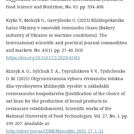
Food Science and Nutrition, No. 65. рр. 394-408.
Kiyko V., Melnyk O., Gavrylenko O. (2023) Khlibopekarska
haluz Ukrainy v umovakh voiennoho chasu [Bakery
industry of Ukraine in wartime conditions]. The
International scientific and practical journal commodities
and markets. No. 45(1). pр. 27-40. DOI:
https://doi.org/10.31617/2.2023(45)03
Riznyk A. O., Sylchuk T. A., Tsyrulnikova V. V., Tyshchenko
O. M. (2021) Obgruntuvannia vyboru vivsianoho tolokna
dlia vyrobnytstva khlibnykh vyrobiv u zakladakh
restorannoho hospodarstva [Justification of the choice of
oat bran for the production of bread products in
restaurant establishments]. Scientific works of the
National University of Food Technologies. Vol. 27, No. 1. pp.
199-207. Available at:
http://nbuv.gov.ua/UJRN/Npnukht_2021_27_1_21