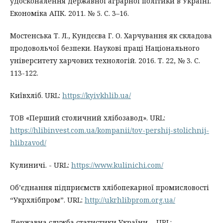
удосконалення державної аграрної політики в Україні.
Економіка АПК. 2011. № 5. С. 3–16.
Мостенська Т. Л., Кундєєва Г. О. Харчування як складова
продовольчої безпеки. Наукові праці Національного
університету харчових технологій. 2016. Т. 22, № 3. С.
113-122.
Київхліб. URL:
https://kyivkhlib.ua/
ТОВ «Перший столичний хлібозавод». URL:
https://hlibinvest.com.ua/kompanii/tov-pershij-stolichnij-
hlibzavod/
Кулиничі. - URL:
https://www.kulinichi.com/
Об’єднання підприємств хлібопекарної промисловості
“Укрхлібпром”. URL:
http://ukrhlibprom.org.ua/
Державна служба статистики України. - URL: