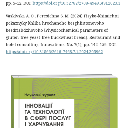
pp. 5-12. DOI:
https://doi.org/10.32782/2708-4949.3(9).2023.1
Vaskivska A. O., Peresichna S. M. (2024) Fizyko-khimichni
pokaznyky khliba hrechanoho bezghliutenovoho
bezdrizhdzhovoho [Physicochemical parameters of
gluten-free yeast-free buckwheat bread]. Restaurant and
hotel consulting. Innovations. No. 7(1), pp. 142–159. DOI:
https://doi.org/10.31866/2616-7468.7.1.2024.305962