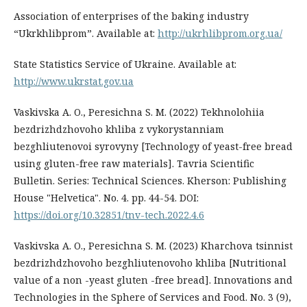
Association of enterprises of the baking industry
“Ukrkhlibprom”. Available at:
http://ukrhlibprom.org.ua/
State Statistics Service of Ukraine. Available at:
http://www.ukrstat.gov.ua
Vaskivska A. O., Peresichna S. M. (2022) Tekhnolohiia
bezdrizhdzhovoho khliba z vykorystanniam
bezghliutenovoi syrovyny [Technology of yeast-free bread
using gluten-free raw materials]. Tavria Scientific
Bulletin. Series: Technical Sciences. Kherson: Publishing
House "Helvetica". No. 4. pp. 44-54. DOI:
https://doi.org/10.32851/tnv-tech.2022.4.6
Vaskivska A. O., Peresichna S. M. (2023) Kharchova tsinnist
bezdrizhdzhovoho bezghliutenovoho khliba [Nutritional
value of a non -yeast gluten -free bread]. Innovations and
Technologies in the Sphere of Services and Food. No. 3 (9),