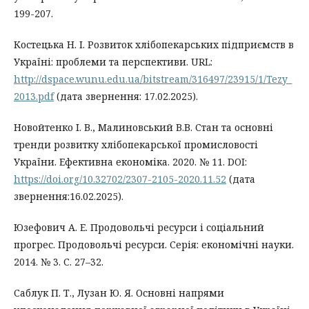
199-207.
Костецька Н. І. Розвиток хлібопекарських підприємств в
Україні: проблеми та перспективи. URL:
http://dspace.wunu.edu.ua/bitstream/316497/23915/1/Tezy_
2013.pdf
(дата звернення: 17.02.2025).
Новойтенко І. В., Малиновський В.В. Стан та основні
тренди розвитку хлібопекарської промисловості
України. Ефективна економіка. 2020. № 11. DOI:
https://doi.org/10.32702/2307-2105-2020.11.52
(дата
звернення:16.02.2025).
Юзефович А. Е. Продовольчі ресурси і соціальний
прогрес. Продовольчі ресурси. Серія: економічні науки.
2014. № 3. С. 27–32.
Саблук П. Т., Лузан Ю. Я. Основні напрями