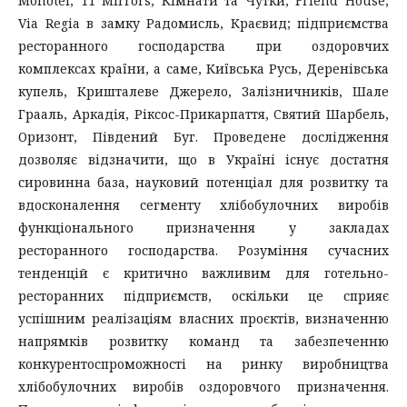
Monotel, 11 Mirrors, Кімнати та Чутки, Friend House,
Via Regia в замку Радомисль, Краєвид; підприємства
ресторанного господарства при оздоровчих
комплексах країни, а саме, Київська Русь, Деренівська
купель, Кришталеве Джерело, Залізничників, Шале
Грааль, Аркадія, Ріксос-Прикарпаття, Святий Шарбель,
Оризонт, Південий Буг. Проведене дослідження
дозволяє відзначити, що в Україні існує достатня
сировинна база, науковий потенціал для розвитку та
вдосконалення сегменту хлібобулочних виробів
функціонального призначення у закладах
ресторанного господарства. Розуміння сучасних
тенденцій є критично важливим для готельно-
ресторанних підприємств, оскільки це сприяє
успішним реалізаціям власних проєктів, визначенню
напрямків розвитку команд та забезпеченню
конкурентоспроможності на ринку виробництва
хлібобулочних виробів оздоровчого призначення.