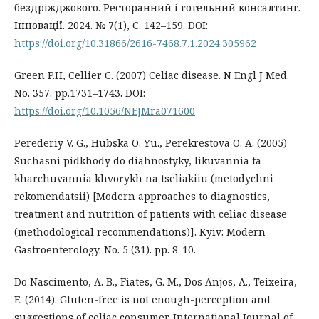
бездріжджового. Ресторанний і готельний консалтинг.
Інновації. 2024. № 7(1), С. 142–159. DOI:
https://doi.org/10.31866/2616-7468.7.1.2024.305962
Green P.H, Cellier C. (2007) Celiac disease. N Engl J Med.
No. 357. рр.1731–1743. DOI:
https://doi.org/10.1056/NEJMra071600
Perederiy V. G., Hubska O. Yu., Perekrestova O. A. (2005)
Suchasni pidkhody do diahnostyky, likuvannia ta
kharchuvannia khvorykh na tseliakiiu (metodychni
rekomendatsii) [Modern approaches to diagnostics,
treatment and nutrition of patients with celiac disease
(methodological recommendations)]. Kyiv: Modern
Gastroenterology. No. 5 (31). рр. 8-10.
Do Nascimento, A. B., Fiates, G. M., Dos Anjos, A., Teixeira,
E. (2014). Gluten-free is not enough-perception and
suggestions of celiac consumer. International Journal of