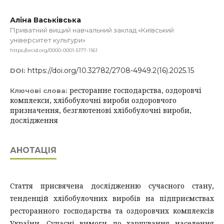
Аліна Васьківська
Приватний вищий навчальний заклад «Київський
університет культури»
https://orcid.org/0000-0001-5177-1161
https://doi.org/10.32782/2708-4949.2(16).2025.15
DOI:
ресторанне господарства, оздоровчі
Ключові слова:
комплекси, хлібобулочні вироби оздоровчого
призначення, безглютенові хлібобулочні вироби,
дослідження
АНОТАЦІЯ
Стаття присвячена дослідженню сучасного стану,
тенденцій хлібобулочних виробів на підприємствах
ресторанного господарства та оздоровчих комплексів
України. Сучасні вимоги до харчування населення