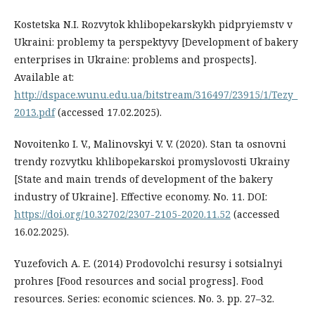
Kostetska N.I. Rozvytok khlibopekarskykh pidpryiemstv v
Ukraini: problemy ta perspektyvy [Development of bakery
enterprises in Ukraine: problems and prospects].
Available at:
http://dspace.wunu.edu.ua/bitstream/316497/23915/1/Tezy_
2013.pdf
(accessed 17.02.2025).
Novoitenko I. V., Malinovskyi V. V. (2020). Stan ta osnovni
trendy rozvytku khlibopekarskoi promyslovosti Ukrainy
[State and main trends of development of the bakery
industry of Ukraine]. Effective economy. No. 11. DOI:
https://doi.org/10.32702/2307-2105-2020.11.52
(accessed
16.02.2025).
Yuzefovich A. E. (2014) Prodovolchi resursy i sotsialnyi
prohres [Food resources and social progress]. Food
resources. Series: economic sciences. No. 3. pp. 27–32.