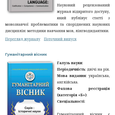
Науковий рецензований
журнал відкритого доступу,
який публікує статті з
мовознавчої проблематики та споріднених наукових
дисциплін: методики навчання мов, лінгводидактики.
Перегляд журналу
Поточний випуск
Гуманітарний вісник
Галузь науки
:
Періодичність
: двічі на рік.
Мова видання
: українська,
англійська.
Фахова реєстрація
(категорія «Б»)
:
Спеціальності
:
Гуманітарний вісник є