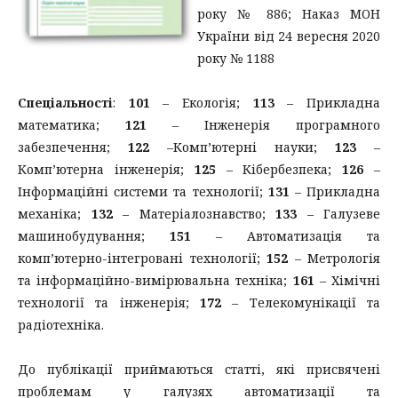
року № 886; Наказ МОН
України від 24 вересня 2020
року № 1188
Спеціальності
:
101
– Екологія;
113
– Прикладна
математика;
121
– Інженерія програмного
забезпечення;
122
–Комп’ютерні науки;
123
–
Комп’ютерна інженерія;
125
– Кібербезпека;
126
–
Інформаційні системи та технології;
131
– Прикладна
механіка;
132
– Матеріалознавство;
133
– Галузеве
машинобудування;
151
– Автоматизація та
комп’ютерно-інтегровані технології;
152
– Метрологія
та інформаційно-вимірювальна техніка;
161
– Хімічні
технології та інженерія;
172
– Телекомунікації та
радіотехніка.
До публікації приймаються статті, які присвячені
проблемам у галузях автоматизації та