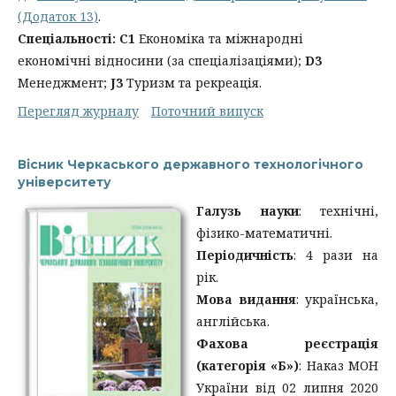
(Додаток 13)
.
Спеціальності:
С1
Економіка та міжнародні
економічні відносини (за спеціалізаціями);
D3
Менеджмент;
J3
Туризм та рекреація.
Перегляд журналу
Поточний випуск
Вісник Черкаського державного технологічного
університету
Галузь науки
: технічні,
фізико-математичні.
Періодичність
: 4 рази на
рік.
Мова видання
: українська,
англійська.
Фахова реєстрація
(категорія «Б»)
: Наказ МОН
України від 02 липня 2020