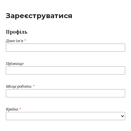
Зареєструватися
Профіль
Дане ім’я
*
Прізвище
Місце роботи
*
Країна
*