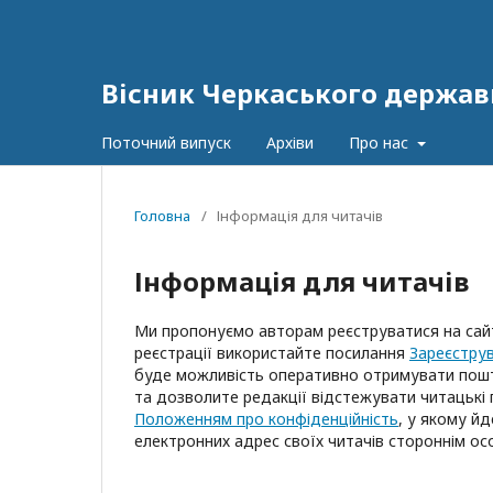
Вісник Черкаського держав
Поточний випуск
Архіви
Про нас
Головна
/
Інформація для читачів
Інформація для читачів
Ми пропонуємо авторам реєструватися на сай
реєстрації використайте посилання
Зареєстру
буде можливість оперативно отримувати пошто
та дозволите редакції відстежувати читацькі 
Положенням про конфіденційність
, у якому й
електронних адрес своїх читачів стороннім ос