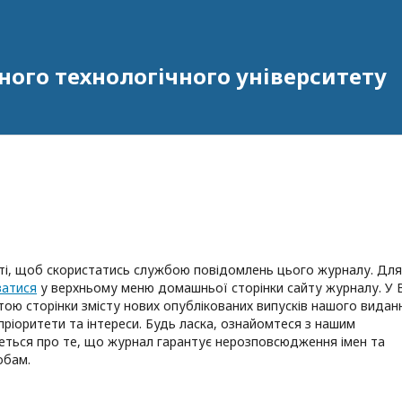
ного технологічного університету
ті, щоб скористатись службою повідомлень цього журналу. Для
ватися
у верхньому меню домашньої сторінки сайту журналу. У 
ю сторінки змісту нових опублікованих випусків нашого видан
пріоритети та інтереси. Будь ласка, ознайомтеся з нашим
деться про те, що журнал гарантує нерозповсюдження імен та
обам.