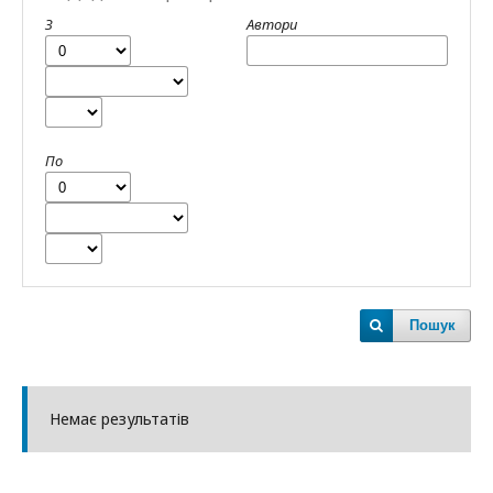
З
Автори
По
Пошук
Немає результатів