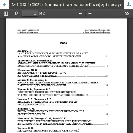
№ 1-2 (3-4) (2021): Інновації та технології в сфері послуг і харчування