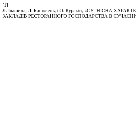
[1]
Л. Івашина, Л. Бишовець, і О. Куракін, «СУТНІСНА
ЗАКЛАДІВ РЕСТОРАННОГО ГОСПОДАРСТВА В СУЧАСН