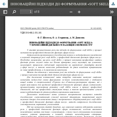
ІННОВАЦІЙНІ ПІДХОДИ ДО ФОРМУВАННЯ «SOFT SKILLS» У ПРОФЕСІЙНІЙ ДІЯЛЬНОСТІ ФАХІВЦІВ СФЕРИ ПОСЛУГ