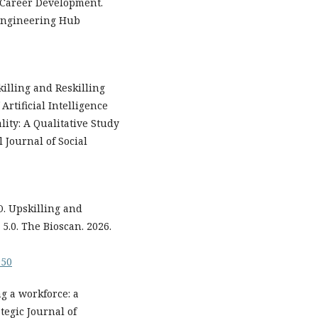
d Career Development.
Engineering Hub
killing and Reskilling
Artificial Intelligence
ity: A Qualitative Study
 Journal of Social
 O. Upskilling and
 5.0. The Bioscan. 2026.
950
ng a workforce: a
tegic Journal of