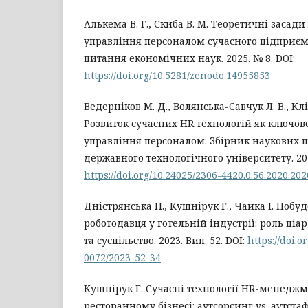
Алькема В. Г., Скиба В. М. Теоретичні заса
управління персоналом сучасного підприємс
питання економічних наук. 2025. № 8. DOI:
https://doi.org/10.5281/zenodo.14955853
Ведерніков М. Д., Волянська-Савчук Л. В., Клі
Розвиток сучасних HR технологій як ключов
управління персоналом. Збірник наукових 
державного технологічного університету. 2020
https://doi.org/10.24025/2306-4420.0.56.2020.20
Дністрянська Н., Кушнірук Г., Чайка І. Побу
роботодавця у готельній індустрії: роль піа
та суспільство. 2023. Вип. 52. DOI:
https://doi.o
0072/2023-52-34
Кушнірук Г. Сучасні технології HR-менеджм
ресторанному бізнесі: аутсорсинг vs. аутста