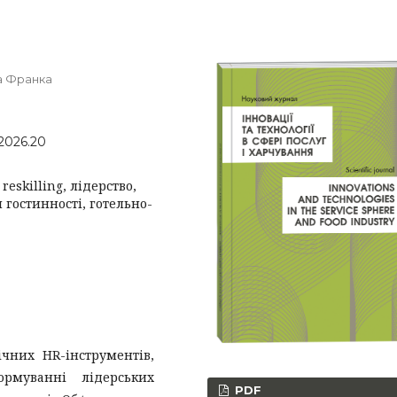
на Франка
.2026.20
eskilling, лідерство,
 гостинності, готельно-
ічних HR-інструментів,
ормуванні лідерських
PDF