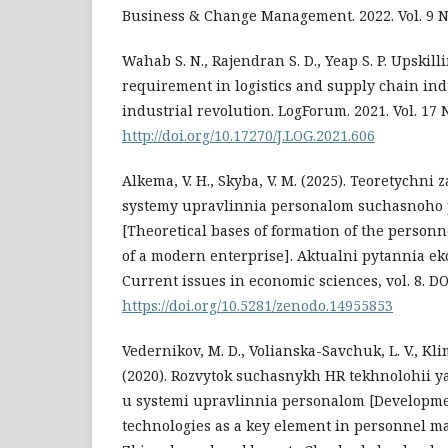
Business & Change Management. 2022. Vol. 9 No.
Wahab S. N., Rajendran S. D., Yeap S. P. Upskill
requirement in logistics and supply chain ind
industrial revolution. LogForum. 2021. Vol. 17 No
http://doi.org/10.17270/J.LOG.2021.606
Alkema, V. H., Skyba, V. M. (2025). Teoretychn
systemy upravlinnia personalom suchasnoho 
[Theoretical bases of formation of the perso
of a modern enterprise]. Aktualni pytannia 
Current issues in economic sciences, vol. 8. DO
https://doi.org/10.5281/zenodo.14955853
Vedernikov, M. D., Volianska-Savchuk, L. V., Kli
(2020). Rozvytok suchasnykh HR tekhnolohii 
u systemi upravlinnia personalom [Developm
technologies as a key element in personnel 