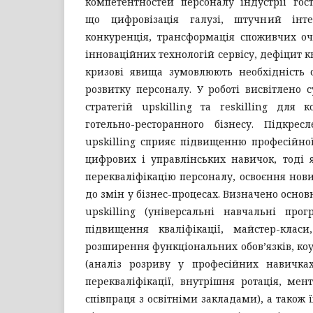
компетентностей персоналу індустрії гост
що цифровізація галузі, штучний інтел
конкуренція, трансформація споживчих оч
інноваційних технологій сервісу, дефіцит к
кризові явища зумовлюють необхідність 
розвитку персоналу. У роботі висвітлено с
стратегій upskilling та reskilling для 
готельно-ресторанного бізнесу. Підкрес
upskilling сприяє підвищенню професійної 
цифрових і управлінських навичок, тоді як
перекваліфікацію персоналу, освоєння нови
до змін у бізнес-процесах. Визначено основн
upskilling (універсальні навчальні прог
підвищення кваліфікації, майстер-класи
розширення функціональних обов’язків, коуч
(аналіз розриву у професійних навичках
перекваліфікації, внутрішня ротація, мент
співпраця з освітніми закладами), а також 