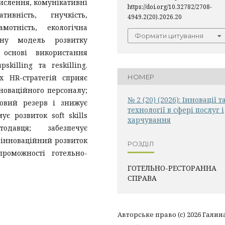
ислення, комунікативні
https://doi.org/10.32782/2708-
ивність, гнучкість,
4949.2(20).2026.20
мотність, екологічна
Формати цитування
вану модель розвитку
 основі використання
killing та reskilling.
х HR-стратегій сприяє
НОМЕР
новаційного персоналу;
№ 2 (20) (2026): Інновації т
овий резерв і знижує
технології в сфері послуг і
є розвиток soft skills
харчування
одавця; забезпечує
, інноваційний розвиток
РОЗДІЛ
проможності готельно-
ГОТЕЛЬНО-РЕСТОРАННА
СПРАВА
Авторське право (c) 2026 Галин