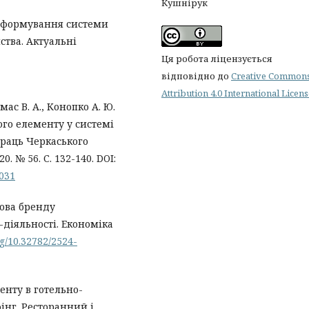
Кушнірук
ди формування системи
тва. Актуальні
Ця робота ліцензується
відповідно до
Creative Common
Attribution 4.0 International Licen
мас В. А., Конопко А. Ю.
ого елементу у системі
праць Черкаського
. № 56. С. 132-140. DOI:
2031
дова бренду
р-діяльності. Економіка
rg/10.32782/2524-
енту в готельно-
фінг. Ресторанний і