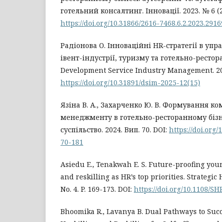
готельний консалтинг. Інновації. 2023. № 6 (2)
https://doi.org/10.31866/2616-7468.6.2.2023.291
Радіонова О. Інноваційні HR-стратегії в уп
івент-індустрії, туризму та готельно-рестор
Development Service Industry Management. 2025
https://doi.org/10.31891/dsim-2025-12(15)
Язіна В. А., Захарченко Ю. В. Формування ко
менеджменту в готельно-ресторанному бізне
суспільство. 2024. Вип. 70. DOI:
https://doi.org
70-181
Asiedu E., Tenakwah E. S. Future-proofing your
and reskilling as HR’s top priorities. Strategic 
No. 4. P. 169-173. DOI:
https://doi.org/10.1108/S
Bhoomika R., Lavanya B. Dual Pathways to Suc