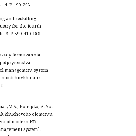
 4. P. 190-203.
ing and reskilling
ustry for the fourth
. 3. P. 399-410. DOI:
i zasady formuvannia
pidpryiemstva
nnel management system
ekonomichnykh nauk –
I:
mas, V. A., Konopko, A. Yu.
yak kliuchovoho elementu
ent of modern HR-
management system].