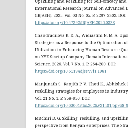
Upskilling and Reskilling for Self-efficacy an
International Research Journal on Advanced 
(IRJAEH). 2025. Vol. 03 No. 05. P. 2297-2302. DOI:
https://doi.org/10.47392/IRJAEH.2025.0338
Chandradilova K. D. A., Widiastini N. M. A. Ups
Strategies as a Response to the Optimization of 
Utilization in Enhancing Human Resource Qual
on XYZ Startup Company. Ilomata International
Science. 2026. Vol. 7 No. 1. P. 264-280. DOI:
https://doi.org/10.61194/ijss.v7i1.1981
Manjunath S., Ranjith P. V., Thoti K., Abhishek
reskilling strategies for employees in industry
Vol. 21 No. 1. P. 938-950. DOI:
https://doi.org/10.63001/tbs.2026.v21.i01.pp938-
Muchiri D. G. Skilling, reskilling, and upskilli
perspective from Kenyan enterprises. The Stra