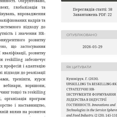
инності. Обґрунтовано,
ект, глобалізація та
Переглядів статті: 58
ікувань, впровадження
Завантажень PDF: 22
валіфікованих кадрів та
системного підходу до
утність і значення HR-
ОПУБЛІКОВАНО
конкурентного розвитку
лено, що застосування
2026-05-29
кваліфікації, розвитку
 reskilling забезпечує
х професій і адаптацію
ЯК ЦИТУВАТИ
і підходи до реалізації
рами, тренінги, курси
Кушнірук, Г. (2026).
UPSKILLING ТА RESKILLING ЯК
, вебінари, воркшопи,
СТРАТЕГІЧНІ HR-
инг тощо) та reskilling
ІНСТРУМЕНТИ ФОРМУВАННЯ
, організація програм
ЛІДЕРСТВА В ІНДУСТРІЇ
орство і наставництво,
ГОСТИННОСТІ.
Innovations and
Technologies in the Service Sphere
їхній вплив на розвиток
and Food Industry
, (2 (20), 145-151