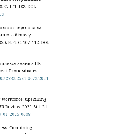
. С. 171-183. DOI:
699
равлінні персоналом
анного бізнесу.
. № 4. С. 107-112. DOI:
мплексу знань з HR-
сі. Економіка та
/10.32782/2524-0072/2024-
 workforce: upskilling
HR Review. 2025. Vol. 24
HR-01-2025-0008
cess: Combining