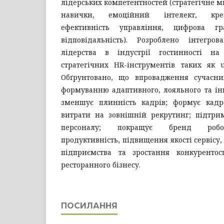
лідерських компетентностей (стратегічне м
навички, емоційний інтелект, креат
ефективність управління, цифрова гра
відповідальність). Розроблено інтегро
лідерства в індустрії гостинності на
стратегічних HR-інструментів таких як ups
Обґрунтовано, що впровадження сучасни
формуванню адаптивного, лояльного та ін
зменшує плинність кадрів; формує кадр
витрати на зовнішній рекрутинг; підтриму
персоналу; покращує бренд робот
продуктивність, підвищення якості сервісу
підприємства та зростання конкурентос
ресторанного бізнесу.
ПОСИЛАННЯ