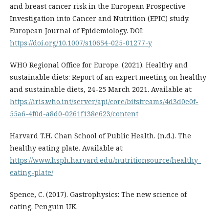
and breast cancer risk in the European Prospective
Investigation into Cancer and Nutrition (EPIC) study.
European Journal of Epidemiology. DOI:
https://doi.org/10.1007/s10654-025-01277-y
WHO Regional Office for Europe. (2021). Healthy and
sustainable diets: Report of an expert meeting on healthy
and sustainable diets, 24-25 March 2021. Available at:
https://iris.who.int/server/api/core/bitstreams/4d3d0e0f-
55a6-4f0d-a8d0-0261f138e623/content
Harvard T.H. Chan School of Public Health. (n.d.). The
healthy eating plate. Available at:
https://www.hsph.harvard.edu/nutritionsource/healthy-
eating-plate/
Spence, C. (2017). Gastrophysics: The new science of
eating. Penguin UK.