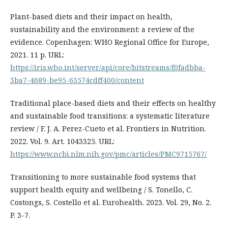
Plant-based diets and their impact on health,
sustainability and the environment: a review of the
evidence. Copenhagen: WHO Regional Office for Europe,
2021. 11 p. URL:
https://iris.who.int/server/api/core/bitstreams/f0fadbba-
3ba7-4689-be95-63574cdff400/content
Traditional place-based diets and their effects on healthy
and sustainable food transitions: a systematic literature
review / F. J. A. Perez-Cueto et al. Frontiers in Nutrition.
2022. Vol. 9. Art. 1043325. URL:
https://www.ncbi.nlm.nih.gov/pmc/articles/PMC9715767/
Transitioning to more sustainable food systems that
support health equity and wellbeing / S. Tonello, C.
Costongs, S. Costello et al. Eurohealth. 2023. Vol. 29, No. 2.
P. 3-7.