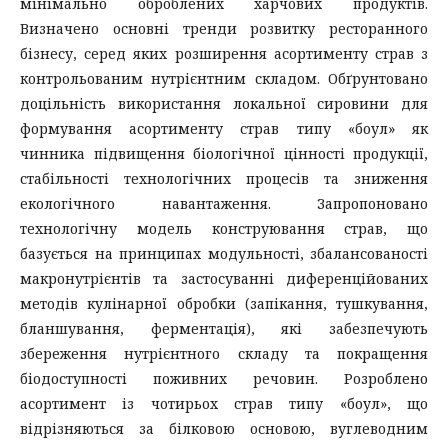
мінімально оброблених харчових продуктів.
Визначено основні тренди розвитку ресторанного
бізнесу, серед яких розширення асортименту страв з
контрольованим нутрієнтним складом. Обґрунтовано
доцільність використання локальної сировини для
формування асортименту страв типу «боул» як
чинника підвищення біологічної цінності продукції,
стабільності технологічних процесів та зниження
екологічного навантаження. Запропоновано
технологічну модель конструювання страв, що
базується на принципах модульності, збалансованості
макронутрієнтів та застосуванні диференційованих
методів кулінарної обробки (запікання, тушкування,
бланшування, ферментація), які забезпечують
збереження нутрієнтного складу та покращення
біодоступності поживних речовин. Розроблено
асортимент із чотирьох страв типу «боул», що
відрізняються за білковою основою, вуглеводним