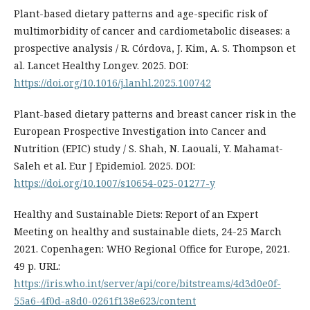
Plant-based dietary patterns and age-specific risk of
multimorbidity of cancer and cardiometabolic diseases: a
prospective analysis / R. Córdova, J. Kim, A. S. Thompson et
al. Lancet Healthy Longev. 2025. DOI:
https://doi.org/10.1016/j.lanhl.2025.100742
Plant-based dietary patterns and breast cancer risk in the
European Prospective Investigation into Cancer and
Nutrition (EPIC) study / S. Shah, N. Laouali, Y. Mahamat-
Saleh et al. Eur J Epidemiol. 2025. DOI:
https://doi.org/10.1007/s10654-025-01277-y
Healthy and Sustainable Diets: Report of an Expert
Meeting on healthy and sustainable diets, 24-25 March
2021. Copenhagen: WHO Regional Office for Europe, 2021.
49 p. URL:
https://iris.who.int/server/api/core/bitstreams/4d3d0e0f-
55a6-4f0d-a8d0-0261f138e623/content