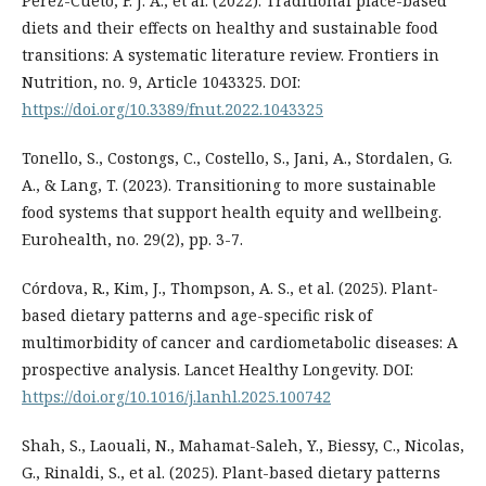
Perez-Cueto, F. J. A., et al. (2022). Traditional place-based
diets and their effects on healthy and sustainable food
transitions: A systematic literature review. Frontiers in
Nutrition, no. 9, Article 1043325. DOI:
https://doi.org/10.3389/fnut.2022.1043325
Tonello, S., Costongs, C., Costello, S., Jani, A., Stordalen, G.
A., & Lang, T. (2023). Transitioning to more sustainable
food systems that support health equity and wellbeing.
Eurohealth, no. 29(2), pp. 3-7.
Córdova, R., Kim, J., Thompson, A. S., et al. (2025). Plant-
based dietary patterns and age-specific risk of
multimorbidity of cancer and cardiometabolic diseases: A
prospective analysis. Lancet Healthy Longevity. DOI:
https://doi.org/10.1016/j.lanhl.2025.100742
Shah, S., Laouali, N., Mahamat-Saleh, Y., Biessy, C., Nicolas,
G., Rinaldi, S., et al. (2025). Plant-based dietary patterns