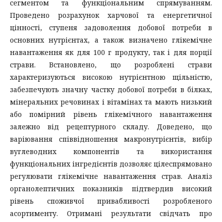
сегментом та функціональним спрямуванням.
Проведено розрахунок харчової та енергетичної
цінності, ступеня задоволення добової потреби в
основних нутрієнтах, а також визначено глікемічне
навантаження як для 100 г продукту, так і для порції
страви. Встановлено, що розроблені страви
характеризуються високою нутрієнтною щільністю,
забезпечують значну частку добової потреби в білках,
мінеральних речовинах і вітамінах та мають низький
або помірний рівень глікемічного навантаження
залежно від рецептурного складу. Доведено, що
варіювання співвідношення макронутрієнтів, вибір
вуглеводних компонентів та використання
функціональних інгредієнтів дозволяє цілеспрямовано
регулювати глікемічне навантаження страв. Аналіз
органолептичних показників підтвердив високий
рівень споживчої привабливості розробленого
асортименту. Отримані результати свідчать про