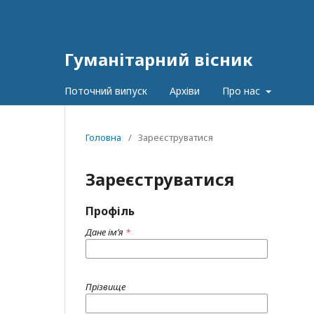
Гуманітарний вісник
Поточний випуск
Архіви
Про нас
Головна
/
Зареєструватися
Зареєструватися
Профіль
Дане ім’я
*
Прізвище