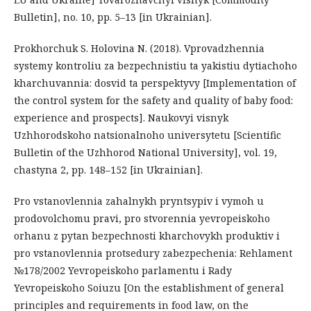
Bulletin], no. 10, pp. 5–13 [in Ukrainian].
Prokhorchuk S. Holovina N. (2018). Vprovadzhennia
systemy kontroliu za bezpechnistiu ta yakistiu dytiachoho
kharchuvannia: dosvid ta perspektyvy [Implementation of
the control system for the safety and quality of baby food:
experience and prospects]. Naukovyi visnyk
Uzhhorodskoho natsionalnoho universytetu [Scientific
Bulletin of the Uzhhorod National University], vol. 19,
chastyna 2, pp. 148–152 [in Ukrainian].
Pro vstanovlennia zahalnykh pryntsypiv i vymoh u
prodovolchomu pravi, pro stvorennia yevropeiskoho
orhanu z pytan bezpechnosti kharchovykh produktiv i
pro vstanovlennia protsedury zabezpechenia: Rehlament
№178/2002 Yevropeiskoho parlamentu i Rady
Yevropeiskoho Soiuzu [On the establishment of general
principles and requirements in food law, on the