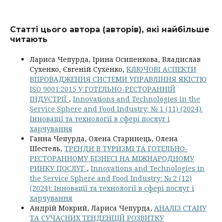
Статті цього автора (авторів), які найбільше
читають
Лариса Чепурда, Ірина Осипенкова, Владислав
Сухенко, Євгеній Сухенко,
КЛЮЧОВІ АСПЕКТИ
ВПРОВАДЖЕННЯ СИСТЕМИ УПРАВЛІННЯ ЯКІСТЮ
ISO 9001:2015 У ГОТЕЛЬНО-РЕСТОРАННІЙ
ІНДУСТРІЇ
,
Innovations and Technologies in the
Service Sphere and Food Industry: № 1 (11) (2024):
Інновації та технології в сфері послуг і
харчування
Ганна Чепурда, Олена Старинець, Олена
Шестель,
ТРЕНДИ В ТУРИЗМІ ТА ГОТЕЛЬНО-
РЕСТОРАННОМУ БІЗНЕСІ НА МІЖНАРОДНОМУ
РИНКУ ПОСЛУГ
,
Innovations and Technologies in
the Service Sphere and Food Industry: № 2 (12)
(2024): Інновації та технології в сфері послуг і
харчування
Андрій Мокрий, Лариса Чепурда,
АНАЛІЗ СТАНУ
ТА СУЧАСНИХ ТЕНДЕНЦІЙ РОЗВИТКУ