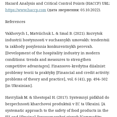
Hazard Analysis and Critical Control Points (НАССР) URL:
https://www.haccp.com
(дата звернення: 05.10.2022).
References
Vakhovych I., Matviichuk L. & Smal B. (2021). Rozvytok
industrii hostynnosti v suchasnykh umovakh: tendentsii
ta zakhody posylennia konkurentnykh perevah.
[Development of the hospitality industry in modern
conditions: trends and measures to strengthen
competitive advantages]. Finansovo-kredytna diialnist:
problemy teorii ta praktyky [Financial and credit activity:
problems of theory and practice], vol. 6 (41), pp. 494–502
[in Ukrainian].
Havryliak M. & Shestopal H. (2017). Systemnyi pidkhid do
bezpechnosti kharchovoi produktsii v ЕС ta Ukraini. [A
systematic approach to the safety of food products in the
EU and Ukraine] Tovaroznavchyi visnyk [Commodity