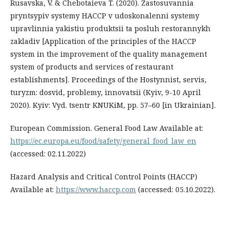
Rusavska, V. & Chebotaieva T. (2020). Zastosuvannia
pryntsypiv systemy HACCP v udoskonalenni systemy
upravlinnia yakistiu produktsii ta posluh restorannykh
zakladiv [Application of the principles of the HACCP
system in the improvement of the quality management
system of products and services of restaurant
establishments]. Proceedings of the Hostynnist, servis,
turyzm: dosvid, problemy, innovatsii (Kyiv, 9-10 April
2020). Kyiv: Vyd. tsentr KNUKiM, pp. 57–60 [in Ukrainian].
European Commission. General Food Law Available at:
https://ec.europa.eu/food/safety/general_food_law_en
(accessed: 02.11.2022)
Hazard Analysis and Critical Control Points (НАССР)
Available at:
https://www.haccp.com
(accessed: 05.10.2022).