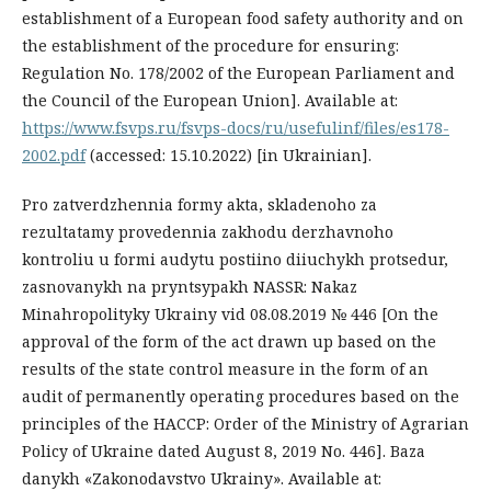
establishment of a European food safety authority and on
the establishment of the procedure for ensuring:
Regulation No. 178/2002 of the European Parliament and
the Council of the European Union]. Available at:
https://www.fsvps.ru/fsvps-docs/ru/usefulinf/files/es178-
2002.pdf
(accessed: 15.10.2022) [in Ukrainian].
Pro zatverdzhennia formy akta, skladenoho za
rezultatamy provedennia zakhodu derzhavnoho
kontroliu u formi audytu postiino diiuchykh protsedur,
zasnovanykh na pryntsypakh NASSR: Nakaz
Minahropolityky Ukrainy vid 08.08.2019 № 446 [On the
approval of the form of the act drawn up based on the
results of the state control measure in the form of an
audit of permanently operating procedures based on the
principles of the HACCP: Order of the Ministry of Agrarian
Policy of Ukraine dated August 8, 2019 No. 446]. Baza
danykh «Zakonodavstvo Ukrainy». Available at: