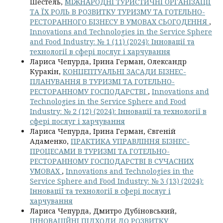
Шестель,
МІЖНАРОДНІ ТУРИСТИЧНІ ОРГАНІЗАЦІЇ
ТА ЇХ РОЛЬ В РОЗВИТКУ ТУРИЗМУ ТА ГОТЕЛЬНО-
РЕСТОРАННОГО БІЗНЕСУ В УМОВАХ СЬОГОДЕННЯ
,
Innovations and Technologies in the Service Sphere
and Food Industry: № 1 (11) (2024): Інновації та
технології в сфері послуг і харчування
Лариса Чепурда, Ірина Герман, Олександр
Куракін,
КОНЦЕПТУАЛЬНІ ЗАСАДИ БІЗНЕС-
ПЛАНУВАННЯ В ТУРИЗМІ ТА ГОТЕЛЬНО-
РЕСТОРАННОМУ ГОСПОДАРСТВІ
,
Innovations and
Technologies in the Service Sphere and Food
Industry: № 2 (12) (2024): Інновації та технології в
сфері послуг і харчування
Лариса Чепурда, Ірина Герман, Євгеній
Адаменко,
ПРАКТИКА УПРАВЛІННЯ БІЗНЕС-
ПРОЦЕСАМИ В ТУРИЗМІ ТА ГОТЕЛЬНО-
РЕСТОРАННОМУ ГОСПОДАРСТВІ В СУЧАСНИХ
УМОВАХ
,
Innovations and Technologies in the
Service Sphere and Food Industry: № 3 (13) (2024):
Інновації та технології в сфері послуг і
харчування
Лариса Чепурда, Дмитро Дубіновський,
ІННОВАЦІЙНІ ПІДХОДИ ДО РОЗВИТКУ