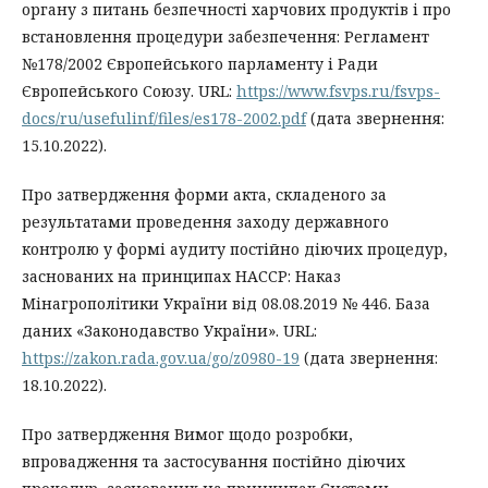
органу з питань безпечності харчових продуктів і про
встановлення процедури забезпечення: Регламент
№178/2002 Європейського парламенту і Ради
Європейського Союзу. URL:
https://www.fsvps.ru/fsvps-
docs/ru/usefulinf/files/es178-2002.pdf
(дата звернення:
15.10.2022).
Про затвердження форми акта, складеного за
результатами проведення заходу державного
контролю у формі аудиту постійно діючих процедур,
заснованих на принципах НАССР: Наказ
Мінагрополітики України від 08.08.2019 № 446. База
даних «Законодавство України». URL:
https://zakon.rada.gov.ua/go/z0980-19
(дата звернення:
18.10.2022).
Про затвердження Вимог щодо розробки,
впровадження та застосування постійно діючих