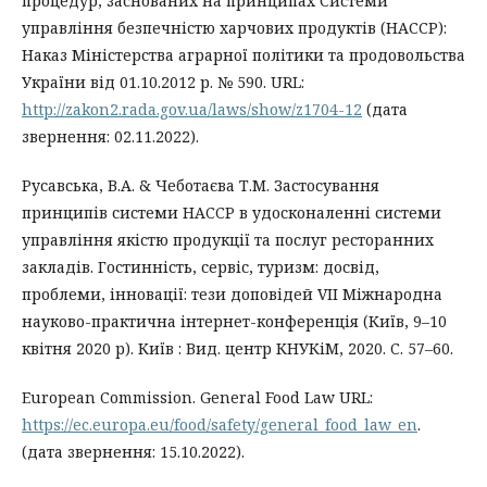
процедур, заснованих на принципах Системи
управління безпечністю харчових продуктів (НАССР):
Наказ Міністерства аграрної політики та продовольства
України від 01.10.2012 р. № 590. URL:
http://zakon2.rada.gov.ua/laws/show/z1704-12
(дата
звернення: 02.11.2022).
Русавська, В.А. & Чеботаєва Т.М. Застосування
принципів системи HACCP в удосконаленні системи
управління якістю продукції та послуг ресторанних
закладів. Гостинність, сервіс, туризм: досвід,
проблеми, інновації: тези доповідей VІІ Міжнародна
науково-практична інтернет-конференція (Київ, 9–10
квітня 2020 р). Київ : Вид. центр КНУКіМ, 2020. C. 57–60.
European Commission. General Food Law URL:
https://ec.europa.eu/food/safety/general_food_law_en
.
(дата звернення: 15.10.2022).